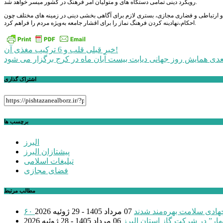
رویکرد دینی تمامی دستگاه های و متولیان امر فرهنگ در کشور میسر خواهد شد.
وین و ارتباطی و فضاری مجازی، بستری لازم برای آگاهی بخشی دینی در زمینه های مختلف چون
احکام،نهادینه کردن فرهنگ نماز را برای اقشار جامعه به‌ویژه مردم را فراهم کرد.
راهبری
قلب و 6 ترکیب مغذی آن!
خبر قبلی
عدی
همایش روز جهانی دیابت بیست آبان ماه در کرج برگزار می شود
نوشته
اشتراک گذاری
برچسب ها
البرز
پیشتازان البرز
تبلیغات اسلامی
فضای مجازی
مطالب مرتبط
 جهادی سلامت بهره‌مند شدند
07 مرداد 1405 - 29 ژوئیه 2026
بهار” در شرکت گاز استان البرز
06 مرداد 1405 - 28 ژوئیه 2026