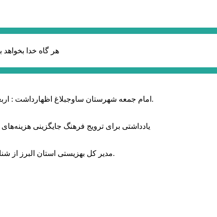
هر گاه خدا بخواهد ب
امام جمعه شهرستان ساوجبلاغ اظهارداشت : اربعین امسال سراسر حماسه خونخواهی و مرگ بر آمریکا و اسرائیل بود.
یادداشتی برای ترویج فرهنگ جایگزینی هزینه‌های
مدیر کل بهزیستی استان البرز از شناسایی ۲ هزار و ۴۰۰ کودک دارای اختلالات بینایی در این استان خبر داد.