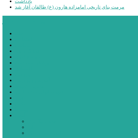
یادداشت
مرمت بنای تاریخی امامزاده هارون (ع) طالقان آغاز شد
پیشتازان البرز
خانه
اجتماعی
سیاسی
فرهنگ و هنر
علم و فناوری
پزشکی و سلامت
اقتصادی
ورزشی
آموزش و پرورش
مدیریت شهری
شهرستانهای استان البرز
فیلم
عکس
پیوندها
آنلاین
جدول لیگ برتر
ارز
قیمت طلا و سکه