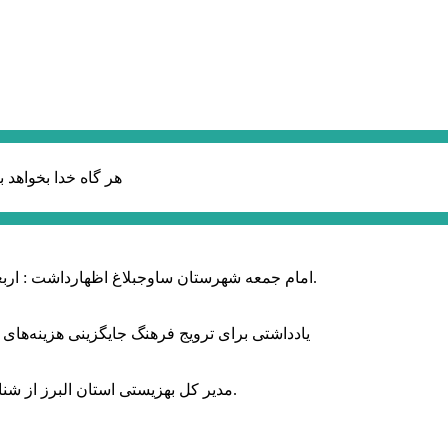
هر گاه خدا بخواهد ب
امام جمعه شهرستان ساوجبلاغ اظهارداشت : اربعین امسال سراسر حماسه خونخواهی و مرگ بر آمریکا و اسرائیل بود.
یادداشتی برای ترویج فرهنگ جایگزینی هزینه‌های
مدیر کل بهزیستی استان البرز از شناسایی ۲ هزار و ۴۰۰ کودک دارای اختلالات بینایی در این استان خبر داد.