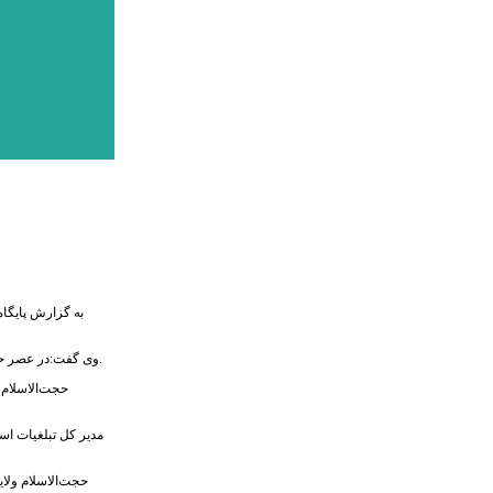
به گزارش پایگاه
وی گفت:در عصر حاضر،رسانه ها و وسایل ارتباط جمعی مدرن، می تواند بستری مناسب در راستای توسعه،ترویج و اشاعه مفاهیم ارزشی و جذب اقشار مختلف جامعه به دین اسلام و آموزه های قرآنی باشد.
حجت‌الاسلام 
مدیر کل تبلغیات اسل
حجت‌الاسلام ولای