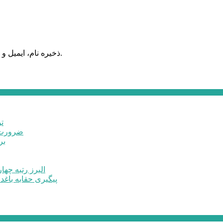
ذخیره نام، ایمیل و وبسایت من در مرورگر برای زمانی که دوباره دیدگاهی می‌نویسم.
ت
ضرورت ت
برخ
البرز رتبه چهارم اشتغال 
پیگیری حقابه باغد