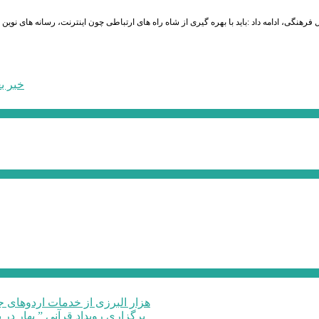
فرهنگی، ادامه داد :باید با بهره گیری از شاه راه های ارتباطی چون اینترنت، رسانه های ن
خبر ب
۶۰ هزار البرزی از خدمات اردوهای
برگزاری رویداد قرآنی ” بهار در 