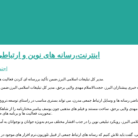
اینترنت،رسانه های نوین و ارتباط
اجت
مدیر کل تبلیغات اسلامی البرز،ضمن تأکید بررسانه ای کردن فعالیت ها و آموزه های دینی،رسانه را مهمترین ابزار توسعه و ترویج اموزه های دینی و قرآنی برشمرد.
 خبری پیشتازان البرز، حجت‌الاسلام مهدی ولایی برحق، مدیر کل تبلیغات اسلامی البرز،ضمن تأ
مهدی ولایی برحق، ساخت مستند و فیلم های مذهبی چون یوسف پیامبر،مختارنامه را از شاهکا
:محوریت فعالیت ها و برنامه های صدا و سیما باید رویکرد دینی به منظور بازتاب و انعکاس شعائر مذهبی در بین آحاد مردم باشد.
امی البرز، رویکرد تبلیغی نوین را در جذب اقشار مختلف مردم به‌ویژه جوانان و نوجوانان به آ
ی، گفت:باید تلاش کنیم که رسانه های ارتباط جمعی از قبیل تلوزیون،نرم افزار های موجود در