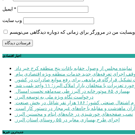
*
ایمیل
وب‌ سایت
اخبار اقتصادی
نماینده مجلس از وصول حقابه باغات پنج منطقه کرج خبر داد
وقف اجرای تعرفه‌های جدید خدمات منطقه ویژه اقتصادی پیام
شکیل قرارگاه فرماندهی برای رفع موانع صادرات در کشور
ورد تعزیرات با متخلفان بازار املاک البرز؛ ۱۱ واحد پلمب شد
بهسازی ۸۵ موتورخانه در البرز طی سه‌ماهه نخست امسال
درخواست نگاه ویژه ملی به توسعه البرز
صنعتی کشور؛ ۱۸۶ هزار نفر شاغل در بخش صنعت
اران ماهدشت و مقابله با چاه‌های غیرمجاز در دستور کار است
نصب صفحه‌های خورشیدی در خانه‌های ایتام و محسنین البرز
اجرای طرح بهسازی معابر در ۵۵ روستای استان البرز
جديدترين خبرها