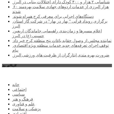
شناسایی ۲ هزار و ۴۰۰ کودک دارای اختلالات بینایی در البرز
۶۰ هزار البرزی از خدمات اردوهای جهادی سلامت بهره‌مند
شدند
دستگاه‌های اجرایی برای معرفی کرج همراه شوند
برگزاری رویداد قرآنی ” بهار در بهار” در شرکت گاز استان
البرز
اعلام مسیرها و زمان‌بندی راهپیمایی جاماندگان اربعین
حسینی (ع) در البرز
نماینده مجلس از وصول حقابه باغات پنج منطقه کرج خبر داد
توقف اجرای تعرفه‌های جدید خدمات منطقه ویژه اقتصادی
پیام
ضرورت بهره مندی ایثارگران از ظرفیت های ورزشی البرز
کاریکاتور روز
خانه
اجتماعی
سیاسی
فرهنگ و هنر
علم و فناوری
پزشکی و سلامت
اقتصادی