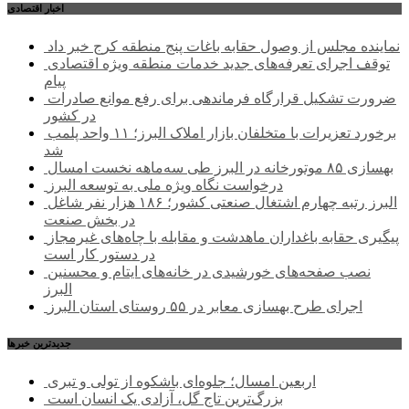
اخبار اقتصادی
نماینده مجلس از وصول حقابه باغات پنج منطقه کرج خبر داد
توقف اجرای تعرفه‌های جدید خدمات منطقه ویژه اقتصادی
پیام
ضرورت تشکیل قرارگاه فرماندهی برای رفع موانع صادرات
در کشور
برخورد تعزیرات با متخلفان بازار املاک البرز؛ ۱۱ واحد پلمب
شد
بهسازی ۸۵ موتورخانه در البرز طی سه‌ماهه نخست امسال
درخواست نگاه ویژه ملی به توسعه البرز
البرز رتبه چهارم اشتغال صنعتی کشور؛ ۱۸۶ هزار نفر شاغل
در بخش صنعت
پیگیری حقابه باغداران ماهدشت و مقابله با چاه‌های غیرمجاز
در دستور کار است
نصب صفحه‌های خورشیدی در خانه‌های ایتام و محسنین
البرز
اجرای طرح بهسازی معابر در ۵۵ روستای استان البرز
جديدترين خبرها
اربعین امسال؛ جلوه‌ای باشکوه از تولی و تبری
بزرگ‌ترین تاج گل، آزادی یک انسان است