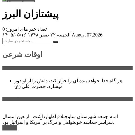
پیشتازان البرز
تعداد خبر های امروز: 0
August 07,2026
الجمعة ۲۲ صفر ۱۴۴۸
۱۴۰۵/۰۵/۱۶
اوقات شرعی
سخن روز
هر گاه خدا بخواهد بنده اي را خوار كند، دانش را از او دور
میسازد.
حضرت علی (ع)
آخرین اخبار:
امام جمعه شهرستان ساوجبلاغ اظهارداشت : اربعین امسال
سراسر حماسه خونخواهی و مرگ بر آمریکا و اسرائیل بود.
ادامه ...