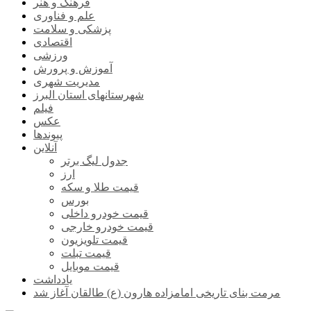
فرهنگ و هنر
علم و فناوری
پزشکی و سلامت
اقتصادی
ورزشی
آموزش و پرورش
مدیریت شهری
شهرستانهای استان البرز
فیلم
عکس
پیوندها
آنلاین
جدول لیگ برتر
ارز
قیمت طلا و سکه
بورس
قیمت خودرو داخلی
قیمت خودرو خارجی
قیمت تلویزیون
قیمت تبلت
قیمت موبایل
یادداشت
مرمت بنای تاریخی امامزاده هارون (ع) طالقان آغاز شد