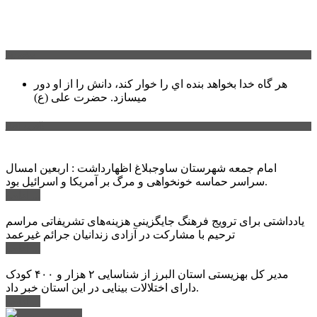
سخن روز
هر گاه خدا بخواهد بنده اي را خوار كند، دانش را از او دور
میسازد.
حضرت علی (ع)
آخرین اخبار:
امام جمعه شهرستان ساوجبلاغ اظهارداشت : اربعین امسال
سراسر حماسه خونخواهی و مرگ بر آمریکا و اسرائیل بود.
ادامه ...
یادداشتی برای ترویج فرهنگ جایگزینی هزینه‌های تشریفاتی مراسم
ترحیم با مشارکت در آزادی زندانیان جرائم غیرعمد
ادامه ...
مدیر کل بهزیستی استان البرز از شناسایی ۲ هزار و ۴۰۰ کودک
دارای اختلالات بینایی در این استان خبر داد.
ادامه ...