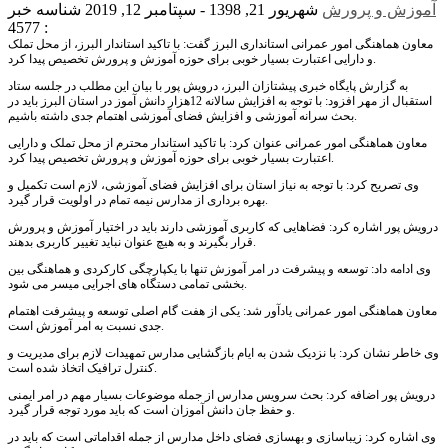
آموزش و پرورش
شهریور 21, 1398 - سپتامبر 12, 2019
شناسه خبر
: 4577
معاون هماهنگی امور عمرانی استانداری البرز گفت: با تاکید استاندار البرز، از محل تملک
و دارایی اعتبارت بسیار خوبی برای حوزه آموزش و پرورش تخصیص پیدا کرد.
به گزارش پایگاه خبری پیشتازان البرز، درویش پور با بیان این مطلب در جلسه ستاد
استقبال از مهر افزود: با توجه به افزایش سالانه 12هزار دانش آموز در استان البرز باید در
بحث سرانه آموزشی و افزایش فضای آموزشی اهتمام جدی داشته باشیم.
معاون هماهنگی امور عمرانی عنوان کرد: با تاکید استاندار محترم از محل تملک و دارایی
اعتبارت بسیار خوبی برای حوزه آموزش و پرورش تخصیص پیدا کرد.
وی تصریح کرد: با توجه به نیاز استان برای افزایش فضای آموزشی، لازم است تکمیل و
بهره برداری از مدارس نیمه تمام در اولویت قرار گیرد.
درویش پور اشاره کرد: فضاهایی که کاربری آموزشی دارند باید در اختیار آموزش و پرورش
قرار بگیرند و به هیچ عنوان نباید تغییر کاربری بدهند.
وی ادامه داد: توسعه و پیشرفت در امر آموزش تنها با یکپارچگی کارکردی و هماهنگی بین
بخشی تمامی دستگاه های اجرایی میسر می شود.
معاون هماهنگی امور عمرانی یادآور شد: یکی از هفت گام اصلی توسعه و پیشرفت اهتمام
جدی نسبت به امر آموزش است.
وی خاطر نشان کرد: با نزدیک شدن به ایام بازگشایی مدارس تمهیدات لازم برای مدیریت و
کنترل ترافیک اتخاذ شده است.
درویش پور اضافه کرد: بحث سرویس مدارس از جمله موضوعات بسیار مهم در امر ایمنی
و حفظ جان دانش آموزان است که باید مورد توجه قرار گیرد.
وی اشاره کرد: زیباسازی و بهسازی فضای داخل مدارس از جمله اقداماتی است که باید در