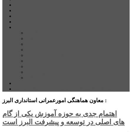
شهرستانهای استان البرز
فیلم
عکس
پیوندها
آنلاین
جدول لیگ برتر
ارز
قیمت طلا و سکه
بورس
قیمت خودرو داخلی
قیمت خودرو خارجی
قیمت تلویزیون
قیمت تبلت
قیمت موبایل
یادداشت
مرمت بنای تاریخی امامزاده هارون (ع) طالقان آغاز شد
معاون هماهنگی امورعمرانی استانداری البرز :
اهتمام جدی به حوزه آموزش یکی از گام
های اصلی در توسعه و پیشرفت البرز است