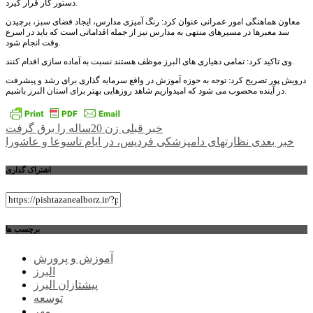
دستور کار قرار گیرد.
معاون هماهنگی امور عمرانی عنوان کرد: رنگ آمیزی مدارس، ایجاد فضای سبز، برچیدن
سد معبرها در مسیرهای منتهی به مدارس نیز از جمله اقداماتی است که باید در اسرع
وقت انجام شود.
وی تاکید کرد: تمامی دهیاری های البرز موظف هستند نسبت به آماده سازی اقدام کنند.
درویش پور تصریح کرد: توجه به حوزه آموزش در واقع سرمایه گذاری برای رشد و پیشرفت
در آینده محصوب می شود که امیدواریم شاهد روزهایی بهتر برای استان البرز باشیم.
راهبری
خبر قبلی
زن 20ساله را برق گرفت
خبر بعدی
نظارتهای دامپزشکی فردیس، در ایام تاسوعا و عاشورا
نوشته
اشتراک گذاری
برچسب ها
آموزش و پرورش
البرز
پیشتازان البرز
توسعه
مهر