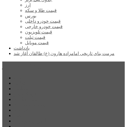
ارز
قیمت طلا و سکه
بورس
قیمت خودرو داخلی
قیمت خودرو خارجی
قیمت تلویزیون
قیمت تبلت
قیمت موبایل
یادداشت
مرمت بنای تاریخی امامزاده هارون (ع) طالقان آغاز شد
پیشتازان البرز
خانه
اجتماعی
سیاسی
فرهنگ و هنر
علم و فناوری
پزشکی و سلامت
اقتصادی
ورزشی
آموزش و پرورش
مدیریت شهری