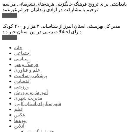
یادداشتی برای ترویج فرهنگ جایگزینی هزینه‌های تشریفاتی مراسم
ترحیم با مشارکت در آزادی زندانیان جرائم غیرعمد
ادامه ...
مدیر کل بهزیستی استان البرز از شناسایی ۲ هزار و ۴۰۰ کودک
دارای اختلالات بینایی در این استان خبر داد.
ادامه ...
خانه
اجتماعی
سیاسی
فرهنگ و هنر
علم و فناوری
پزشکی و سلامت
اقتصادی
ورزشی
آموزش و پرورش
مدیریت شهری
شهرستانهای استان البرز
فیلم
عکس
پیوندها
آنلاین
جدول لیگ برتر