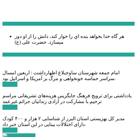
سخن روز
هر گاه خدا بخواهد بنده اي را خوار كند، دانش را از او دور
میسازد.
حضرت علی (ع)
آخرین اخبار:
امام جمعه شهرستان ساوجبلاغ اظهارداشت : اربعین امسال
سراسر حماسه خونخواهی و مرگ بر آمریکا و اسرائیل بود.
ادامه ...
یادداشتی برای ترویج فرهنگ جایگزینی هزینه‌های تشریفاتی مراسم
ترحیم با مشارکت در آزادی زندانیان جرائم غیرعمد
ادامه ...
مدیر کل بهزیستی استان البرز از شناسایی ۲ هزار و ۴۰۰ کودک
دارای اختلالات بینایی در این استان خبر داد.
ادامه ...