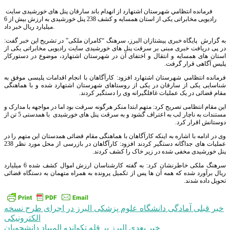
فرمانده انتظامي شهرستان اشتهارد از انهدام باند سارقان پنل های خورشیدی سایت
رادیویی مخابراتی یکی از استان همسایه و کشف 238 پنل خورشیدی به ارزش بیش از 6
میلیارد ریال خبر داد.
به گزارش پایگاه خبری پیشتازان البرز، سرهنگ “کامران ملکی” در تشریح این خبر گفت:
در پی دریافت خبری مبنی بر سرقت پنل های خورشیدی سایت رادیویی مخابراتی یکی از
استان های همسایه و انتقال و اختفای آن در شهرستان اشتهارد، موضوع در دستورکار
پلیس آگاهی قرار گرفت.
فرمانده انتظامي شهرستان اشتهارد افزود: کارآگاهان با انجام اقدامات پلیسی موفق به
شناسایی یکی از سارقان در یکی از روستاهای شهرستان اشتهارد شده و با هماهنگی
مقام قضائی در یک عملیات غافلگیرانه وی را دستگیر کردند.
این مقام انتظامی تصریح کرد: متهم ابتدا منکر هرگونه سرقت بود اما در مواجهه با مدارک و
مستندات به ناچار لب به اعتراف گشود و به سرقت پنل های خورشیدی با همدستی 5 تن از
دوستانش اقرار کرد.
وی در ادامه با اشاره به اینکه کارآگاهان با هماهنگی مقام قضائی همدستان این متهم را در
عملیات های جداگانه دستگیر کردند افزود: کارآگاهان در بازرسی از محل مورد نظر 238
پنل خورشیدی مخفی شده در زیر خاک را کشف کردند.
سرهنگ ملکی خاطرنشان کرد: به گفته کارشناسان ارزش اموال کشف شده 6 میلیارد
ریال برآورد شده که همه آن ها پس از تکمیل پرونده به همراه متهمان به دستگاه قضائی
تحویل داده شدند.
راهبری
خبر قبلی
آمادگی دانشگاه علوم پزشکی البرز در اجرای طرح نسخه
الكترونیكی
نوشته
خبر بعدی
البرز بر قله تکوا‌ندو المپیاد دانشجویان