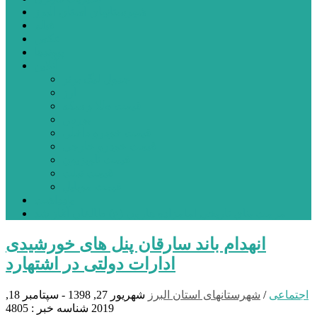
شهرستانهای استان البرز
فیلم
عکس
پیوندها
آنلاین
جدول لیگ برتر
ارز
قیمت طلا و سکه
بورس
قیمت خودرو داخلی
قیمت خودرو خارجی
قیمت تلویزیون
قیمت تبلت
قیمت موبایل
یادداشت
مرمت بنای تاریخی امامزاده هارون (ع) طالقان آغاز شد
انهدام باند سارقان پنل های خورشیدی
ادارات دولتی در اشتهارد
اجتماعی
/
شهرستانهای استان البرز
شهریور 27, 1398 - سپتامبر 18,
2019
شناسه خبر : 4805