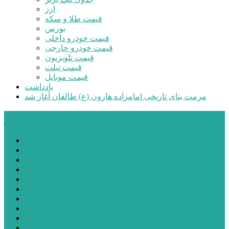
ارز
قیمت طلا و سکه
بورس
قیمت خودرو داخلی
قیمت خودرو خارجی
قیمت تلویزیون
قیمت تبلت
قیمت موبایل
یادداشت
مرمت بنای تاریخی امامزاده هارون (ع) طالقان آغاز شد
پیشتازان البرز
خانه
اجتماعی
سیاسی
فرهنگ و هنر
علم و فناوری
پزشکی و سلامت
اقتصادی
ورزشی
آموزش و پرورش
مدیریت شهری