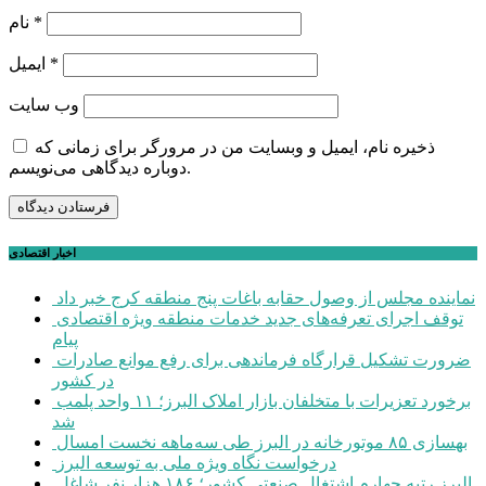
*
نام
*
ایمیل
وب‌ سایت
ذخیره نام، ایمیل و وبسایت من در مرورگر برای زمانی که
دوباره دیدگاهی می‌نویسم.
اخبار اقتصادی
نماینده مجلس از وصول حقابه باغات پنج منطقه کرج خبر داد
توقف اجرای تعرفه‌های جدید خدمات منطقه ویژه اقتصادی
پیام
ضرورت تشکیل قرارگاه فرماندهی برای رفع موانع صادرات
در کشور
برخورد تعزیرات با متخلفان بازار املاک البرز؛ ۱۱ واحد پلمب
شد
بهسازی ۸۵ موتورخانه در البرز طی سه‌ماهه نخست امسال
درخواست نگاه ویژه ملی به توسعه البرز
البرز رتبه چهارم اشتغال صنعتی کشور؛ ۱۸۶ هزار نفر شاغل