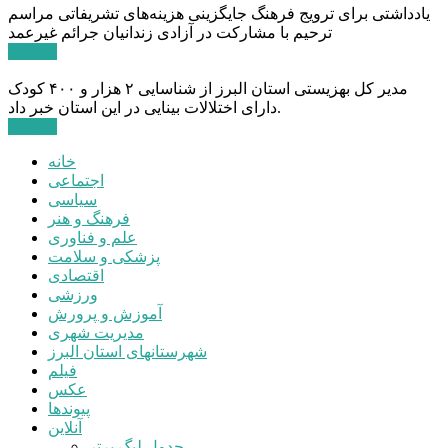
یادداشتی برای ترویج فرهنگ جایگزینی هزینه‌های تشریفاتی مراسم
ترحیم با مشارکت در آزادی زندانیان جرائم غیرعمد
ادامه ...
مدیر کل بهزیستی استان البرز از شناسایی ۲ هزار و ۴۰۰ کودک
دارای اختلالات بینایی در این استان خبر داد.
ادامه ...
خانه
اجتماعی
سیاسی
فرهنگ و هنر
علم و فناوری
پزشکی و سلامت
اقتصادی
ورزشی
آموزش و پرورش
مدیریت شهری
شهرستانهای استان البرز
فیلم
عکس
پیوندها
آنلاین
جدول لیگ برتر