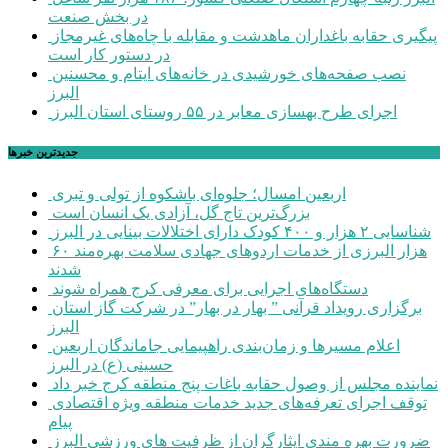
در بخش صنعت
پیگیری حقابه باغداران ماهدشت و مقابله با چاه‌های غیرمجاز
در دستور کار است
نصب صفحه‌های خورشیدی در خانه‌های ایتام و محسنین
البرز
اجرای طرح بهسازی معابر در ۵۵ روستای استان البرز
جديدترين خبرها
اربعین امسال؛ جلوه‌ای باشکوه از تولی و تبری
بزرگ‌ترین تاج گل، آزادی یک انسان است
شناسایی ۲ هزار و ۴۰۰ کودک دارای اختلالات بینایی در البرز
۶۰ هزار البرزی از خدمات اردوهای جهادی سلامت بهره‌مند
شدند
دستگاه‌های اجرایی برای معرفی کرج همراه شوند
برگزاری رویداد قرآنی ” بهار در بهار” در شرکت گاز استان
البرز
اعلام مسیرها و زمان‌بندی راهپیمایی جاماندگان اربعین
حسینی (ع) در البرز
نماینده مجلس از وصول حقابه باغات پنج منطقه کرج خبر داد
توقف اجرای تعرفه‌های جدید خدمات منطقه ویژه اقتصادی
پیام
ضرورت بهره مندی ایثارگران از ظرفیت های ورزشی البرز