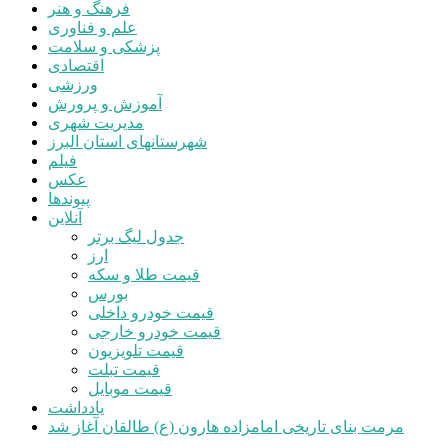
فرهنگ و هنر
علم و فناوری
پزشکی و سلامت
اقتصادی
ورزشی
آموزش و پرورش
مدیریت شهری
شهرستانهای استان البرز
فیلم
عکس
پیوندها
آنلاین
جدول لیگ برتر
ارز
قیمت طلا و سکه
بورس
قیمت خودرو داخلی
قیمت خودرو خارجی
قیمت تلویزیون
قیمت تبلت
قیمت موبایل
یادداشت
مرمت بنای تاریخی امامزاده هارون (ع) طالقان آغاز شد