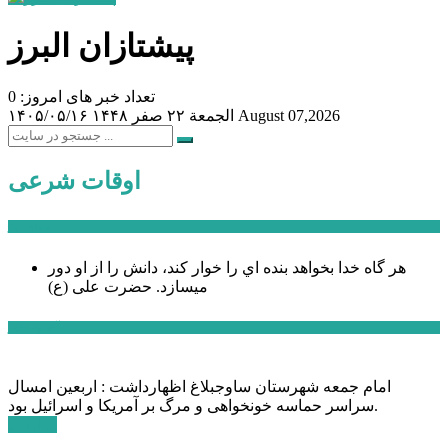
پیشتازان البرز
تعداد خبر های امروز: 0
August 07,2026
الجمعة ۲۲ صفر ۱۴۴۸
۱۴۰۵/۰۵/۱۶
اوقات شرعی
سخن روز
هر گاه خدا بخواهد بنده اي را خوار كند، دانش را از او دور
میسازد.
حضرت علی (ع)
آخرین اخبار:
امام جمعه شهرستان ساوجبلاغ اظهارداشت : اربعین امسال
سراسر حماسه خونخواهی و مرگ بر آمریکا و اسرائیل بود.
ادامه ...