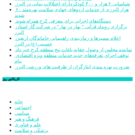
شناسایی ۲ هزار و ۴۰۰ کودک دارای اختلالات بینایی در البرز
۶۰ هزار البرزی از خدمات اردوهای جهادی سلامت بهره‌مند
شدند
دستگاه‌های اجرایی برای معرفی کرج همراه شوند
برگزاری رویداد قرآنی ” بهار در بهار” در شرکت گاز استان
البرز
اعلام مسیرها و زمان‌بندی راهپیمایی جاماندگان اربعین
حسینی (ع) در البرز
نماینده مجلس از وصول حقابه باغات پنج منطقه کرج خبر داد
توقف اجرای تعرفه‌های جدید خدمات منطقه ویژه اقتصادی
پیام
ضرورت بهره مندی ایثارگران از ظرفیت های ورزشی البرز
کاریکاتور روز
خانه
اجتماعی
سیاسی
فرهنگ و هنر
علم و فناوری
پزشکی و سلامت