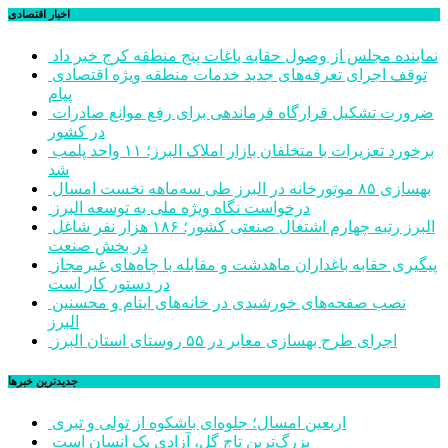
اخبار اقتصادی
نماینده مجلس از وصول حقابه باغات پنج منطقه کرج خبر داد
توقف اجرای تعرفه‌های جدید خدمات منطقه ویژه اقتصادی
پیام
ضرورت تشکیل قرارگاه فرماندهی برای رفع موانع صادرات
در کشور
برخورد تعزیرات با متخلفان بازار املاک البرز؛ ۱۱ واحد پلمب
شد
بهسازی ۸۵ موتورخانه در البرز طی سه‌ماهه نخست امسال
درخواست نگاه ویژه ملی به توسعه البرز
البرز رتبه چهارم اشتغال صنعتی کشور؛ ۱۸۶ هزار نفر شاغل
در بخش صنعت
پیگیری حقابه باغداران ماهدشت و مقابله با چاه‌های غیرمجاز
در دستور کار است
نصب صفحه‌های خورشیدی در خانه‌های ایتام و محسنین
البرز
اجرای طرح بهسازی معابر در ۵۵ روستای استان البرز
جديدترين خبرها
اربعین امسال؛ جلوه‌ای باشکوه از تولی و تبری
بزرگ‌ترین تاج گل، آزادی یک انسان است