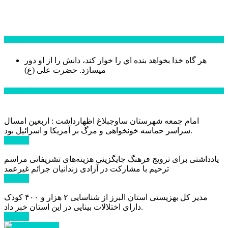
سخن روز
هر گاه خدا بخواهد بنده اي را خوار كند، دانش را از او دور
میسازد.
حضرت علی (ع)
آخرین اخبار:
امام جمعه شهرستان ساوجبلاغ اظهارداشت : اربعین امسال
سراسر حماسه خونخواهی و مرگ بر آمریکا و اسرائیل بود.
ادامه ...
یادداشتی برای ترویج فرهنگ جایگزینی هزینه‌های تشریفاتی مراسم
ترحیم با مشارکت در آزادی زندانیان جرائم غیرعمد
ادامه ...
مدیر کل بهزیستی استان البرز از شناسایی ۲ هزار و ۴۰۰ کودک
دارای اختلالات بینایی در این استان خبر داد.
ادامه ...