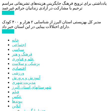
یادداشتی برای ترویج فرهنگ جایگزینی هزینه‌های تشریفاتی مراسم
ترحیم با مشارکت در آزادی زندانیان جرائم غیرعمد
ادامه ...
مدیر کل بهزیستی استان البرز از شناسایی ۲ هزار و ۴۰۰ کودک
دارای اختلالات بینایی در این استان خبر داد.
ادامه ...
خانه
اجتماعی
سیاسی
فرهنگ و هنر
علم و فناوری
پزشکی و سلامت
اقتصادی
ورزشی
آموزش و پرورش
مدیریت شهری
شهرستانهای استان البرز
فیلم
عکس
پیوندها
آنلاین
جدول لیگ برتر