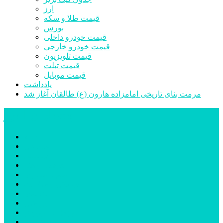
ارز
قیمت طلا و سکه
بورس
قیمت خودرو داخلی
قیمت خودرو خارجی
قیمت تلویزیون
قیمت تبلت
قیمت موبایل
یادداشت
مرمت بنای تاریخی امامزاده هارون (ع) طالقان آغاز شد
پیشتازان البرز
خانه
اجتماعی
سیاسی
فرهنگ و هنر
علم و فناوری
پزشکی و سلامت
اقتصادی
ورزشی
آموزش و پرورش
مدیریت شهری