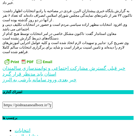
خبر داد.
به گزارش پایگاه خبری پیشتازان البرز، فردی در مصاحبه با رادیو انتخابات اظهار داشت:
تاکنون ۲۳ نفر از نامزدهای نمایندگی مجلس شورای اسلامی انصراف داده‌اند که تعداد ۶ نفر
از آنها در دو روز گذشته بوده است .
وی افزود: انتخابات مظهر اراده سیاسی مردم است و حضور در انتخابات تکلیف دینی و
اجتماعی می باشد.
معاون استاندار گفت: تاکنون مشکل خاصی در امر انتخابات توسط هیچ کدام از
دستگاه‌های ذیربط گزارش نشده است.
وی تصریح کرد: تدابیر و تمهیدات لازم اتخاذ شده است و کلیه عوامل اجرایی آموزش‌های
لازم را دیده‌اند و تامین امنیت برقرار است و شاید برای برگزاری انتخابات سالم کاملا
فراهم شده است.
راهبری
خبر قبلی
گسترش مشارکت اجتماعی و توانمندسازی سالمندان
استان باید مدنظر قرار گیرد
نوشته
خبر بعدی
ورود سامانه بارشی به البرز
اشتراک گذاری
برچسب ها
انتخابات