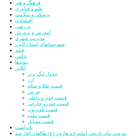
فرهنگ و هنر
علم و فناوری
پزشکی و سلامت
اقتصادی
ورزشی
آموزش و پرورش
مدیریت شهری
شهرستانهای استان البرز
فیلم
عکس
پیوندها
آنلاین
جدول لیگ برتر
ارز
قیمت طلا و سکه
بورس
قیمت خودرو داخلی
قیمت خودرو خارجی
قیمت تلویزیون
قیمت تبلت
قیمت موبایل
یادداشت
مرمت بنای تاریخی امامزاده هارون (ع) طالقان آغاز شد