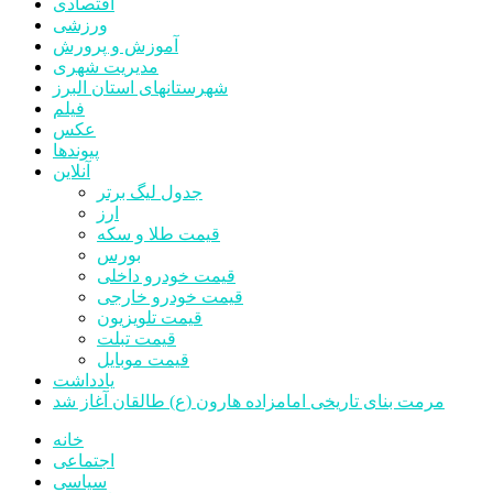
اقتصادی
ورزشی
آموزش و پرورش
مدیریت شهری
شهرستانهای استان البرز
فیلم
عکس
پیوندها
آنلاین
جدول لیگ برتر
ارز
قیمت طلا و سکه
بورس
قیمت خودرو داخلی
قیمت خودرو خارجی
قیمت تلویزیون
قیمت تبلت
قیمت موبایل
یادداشت
مرمت بنای تاریخی امامزاده هارون (ع) طالقان آغاز شد
خانه
اجتماعی
سیاسی