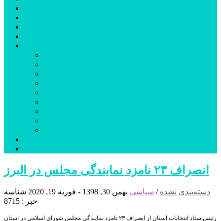
شهرستانهای استان البرز
فیلم
عکس
پیوندها
آنلاین
جدول لیگ برتر
ارز
قیمت طلا و سکه
بورس
قیمت خودرو داخلی
قیمت خودرو خارجی
قیمت تلویزیون
قیمت تبلت
قیمت موبایل
یادداشت
مرمت بنای تاریخی امامزاده هارون (ع) طالقان آغاز شد
انصراف ۲۳ نامزد نمایندگی مجلس در البرز
دسته‌بندی نشده
/
سیاسی
بهمن 30, 1398 - فوریه 19, 2020
شناسه
خبر : 8715
رئیس ستاد انتخابات استان از انصراف ۲۳ نامزد نمایندگی مجلس شورای اسلامی در استان