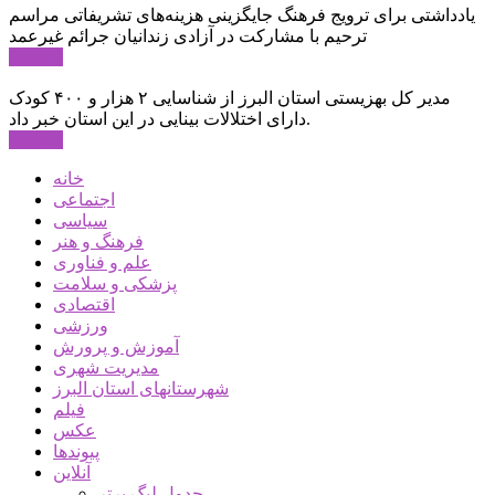
یادداشتی برای ترویج فرهنگ جایگزینی هزینه‌های تشریفاتی مراسم
ترحیم با مشارکت در آزادی زندانیان جرائم غیرعمد
ادامه ...
مدیر کل بهزیستی استان البرز از شناسایی ۲ هزار و ۴۰۰ کودک
دارای اختلالات بینایی در این استان خبر داد.
ادامه ...
خانه
اجتماعی
سیاسی
فرهنگ و هنر
علم و فناوری
پزشکی و سلامت
اقتصادی
ورزشی
آموزش و پرورش
مدیریت شهری
شهرستانهای استان البرز
فیلم
عکس
پیوندها
آنلاین
جدول لیگ برتر