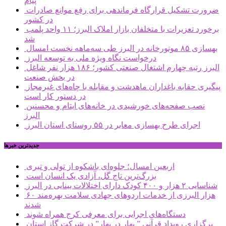
پیام
ضرورت تشکیل قرارگاه فرماندهی برای رفع موانع صادرات
در کشور
برخورد تعزیرات با متخلفان بازار املاک البرز؛ ۱۱ واحد پلمب
شد
بهسازی ۸۵ موتورخانه در البرز طی سه‌ماهه نخست امسال
درخواست نگاه ویژه ملی به توسعه البرز
البرز رتبه چهارم اشتغال صنعتی کشور؛ ۱۸۶ هزار نفر شاغل
در بخش صنعت
پیگیری حقابه باغداران ماهدشت و مقابله با چاه‌های غیرمجاز
در دستور کار است
نصب صفحه‌های خورشیدی در خانه‌های ایتام و محسنین
البرز
اجرای طرح بهسازی معابر در ۵۵ روستای استان البرز
جديدترين خبرها
اربعین امسال؛ جلوه‌ای باشکوه از تولی و تبری
بزرگ‌ترین تاج گل، آزادی یک انسان است
شناسایی ۲ هزار و ۴۰۰ کودک دارای اختلالات بینایی در البرز
۶۰ هزار البرزی از خدمات اردوهای جهادی سلامت بهره‌مند
شدند
دستگاه‌های اجرایی برای معرفی کرج همراه شوند
برگزاری رویداد قرآنی ” بهار در بهار” در شرکت گاز استان