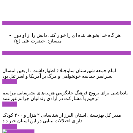
سخن روز
هر گاه خدا بخواهد بنده اي را خوار كند، دانش را از او دور
میسازد.
حضرت علی (ع)
آخرین اخبار:
امام جمعه شهرستان ساوجبلاغ اظهارداشت : اربعین امسال
سراسر حماسه خونخواهی و مرگ بر آمریکا و اسرائیل بود.
ادامه ...
یادداشتی برای ترویج فرهنگ جایگزینی هزینه‌های تشریفاتی مراسم
ترحیم با مشارکت در آزادی زندانیان جرائم غیرعمد
ادامه ...
مدیر کل بهزیستی استان البرز از شناسایی ۲ هزار و ۴۰۰ کودک
دارای اختلالات بینایی در این استان خبر داد.
ادامه ...