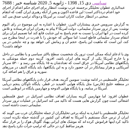
سیاسی
دی 15, 1398 - ژانویه 5, 2020
شناسه خبر : 7688
عبدالباری عطوان تحلیلگر برجسته عرب نوشت: انتظار برای اجرای حکم اعدام از اجرای
خود اعدام دردناکتر است؛ این قاعده اکنون و پس از آنکه رهبری ایران گفت که انتقام
سختی در انتظار جنایت کاران است، بر آمریکا و دونالد ترامپ صدق می کند.
به گزارش سرویس خبری پیشتازان البرز، عطوان با اشاره به این موضوع در رای الیوم
نوشت: پس از ترور سردار سلیمانی، دولت آمریکا ۳ پیام به رهبران ایران فرستاده و تلاش
کرده است در آنها ایران را نسبت به عدم پاسخ به این جنایت قانع کند اما تصمیم ایران برای
انتقام سردار سلیمانی قاطع است؛ اما سوالی که خودش را با قدرت در اینجا مطرح می
کند، این است که ماهیت این پاسخ، حجم آن و زمانش کی خواهد بود و چه نتایجی در پی
خواهد داشت؟
وی با ادعای اینکه ممکن است ترور یک شخصیت سطح بالای سیاسی و یا نظامی در داخل
و یا خارج آمریکا یکی از گزینه های ایران باشد، افزود: گزینه دوم حمله موشکی به
پایگاههای نظامی آمریکا در عراق است که تعدادشان به ۱۵ پایگاه می رسد و ۵۳۰۰ سرباز
آمریکایی و هزار پیمانکار در آن حضور دارد و به این پایگاهها، باید پایگاه التنف در مرزهای
سوریه و عراق را هم اضافه کرد.
تحلیلگر فلسطینی در ادامه نوشت: سومین گزینه، هدف قرار دادن پایگاههای نظامی آمریکا
در منطقه خلیج (فارس) مثل پایگاه هوایی العیدید در قطر، پایگاه ناوگان پنجم دریایی
آمریکا در منامه، و یا پایگاه هوایی الدوحه و چهارمین پایگاه در ابوظبی است.
عطوان افزود: اما چهارمین گزینه بمباران اهداف نظامی اسرائیل در عمق فلسطین
اشغالی است چون گزارش هایی هست که تاکید می کند اسرائیل در عملیات ترور سردار
سلیمانی دست داشته است.
تحلیلگر فلسطینی با اشاره به اینکه برخی تحلیلگران از جمله تحلیلگران عرب می گویند که
ایران از ترس جنگ مستقیم با آمریکا به اهداف این کشور در گذشته حمله نکرده است،
تاکید کرد:اینها فراموش کرده اند که موشک های ایرانی پهپاد گلوبال هوک را بر فراز تنگه
هرمز ساقط کرد در حالی که ترامپ جرأت نکرد پاسخ دهد.