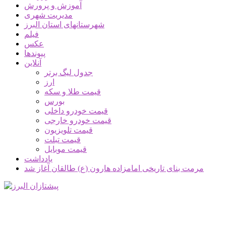
آموزش و پرورش
مدیریت شهری
شهرستانهای استان البرز
فیلم
عکس
پیوندها
آنلاین
جدول لیگ برتر
ارز
قیمت طلا و سکه
بورس
قیمت خودرو داخلی
قیمت خودرو خارجی
قیمت تلویزیون
قیمت تبلت
قیمت موبایل
یادداشت
مرمت بنای تاریخی امامزاده هارون (ع) طالقان آغاز شد