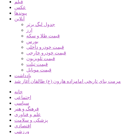
فیلم
عکس
پیوندها
آنلاین
جدول لیگ برتر
ارز
قیمت طلا و سکه
بورس
قیمت خودرو داخلی
قیمت خودرو خارجی
قیمت تلویزیون
قیمت تبلت
قیمت موبایل
یادداشت
مرمت بنای تاریخی امامزاده هارون (ع) طالقان آغاز شد
خانه
اجتماعی
سیاسی
فرهنگ و هنر
علم و فناوری
پزشکی و سلامت
اقتصادی
ورزشی