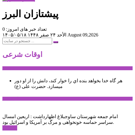
پیشتازان البرز
تعداد خبر های امروز: 0
August 09,2026
الأحد ۲۴ صفر ۱۴۴۸
۱۴۰۵/۰۵/۱۸
اوقات شرعی
سخن روز
هر گاه خدا بخواهد بنده اي را خوار كند، دانش را از او دور
میسازد.
حضرت علی (ع)
آخرین اخبار:
امام جمعه شهرستان ساوجبلاغ اظهارداشت : اربعین امسال
سراسر حماسه خونخواهی و مرگ بر آمریکا و اسرائیل بود.
ادامه ...