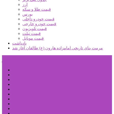
ارز
قیمت طلا و سکه
بورس
قیمت خودرو داخلی
قیمت خودرو خارجی
قیمت تلویزیون
قیمت تبلت
قیمت موبایل
یادداشت
مرمت بنای تاریخی امامزاده هارون (ع) طالقان آغاز شد
پیشتازان البرز
خانه
اجتماعی
سیاسی
فرهنگ و هنر
علم و فناوری
پزشکی و سلامت
اقتصادی
ورزشی
آموزش و پرورش
مدیریت شهری