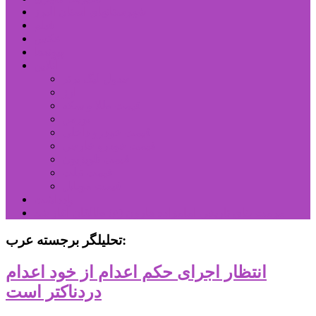
شهرستانهای استان البرز
فیلم
عکس
پیوندها
آنلاین
جدول لیگ برتر
ارز
قیمت طلا و سکه
بورس
قیمت خودرو داخلی
قیمت خودرو خارجی
قیمت تلویزیون
قیمت تبلت
قیمت موبایل
یادداشت
مرمت بنای تاریخی امامزاده هارون (ع) طالقان آغاز شد
تحلیلگر برجسته عرب:
انتظار اجرای حکم اعدام از خود اعدام
دردناکتر است