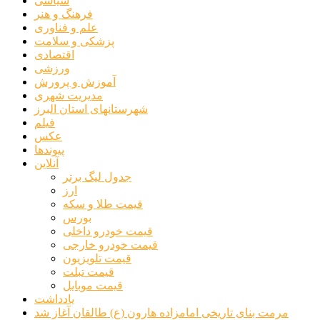
سیاسی
فرهنگ و هنر
علم و فناوری
پزشکی و سلامت
اقتصادی
ورزشی
آموزش و پرورش
مدیریت شهری
شهرستانهای استان البرز
فیلم
عکس
پیوندها
آنلاین
جدول لیگ برتر
ارز
قیمت طلا و سکه
بورس
قیمت خودرو داخلی
قیمت خودرو خارجی
قیمت تلویزیون
قیمت تبلت
قیمت موبایل
یادداشت
مرمت بنای تاریخی امامزاده هارون (ع) طالقان آغاز شد