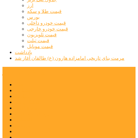
ارز
قیمت طلا و سکه
بورس
قیمت خودرو داخلی
قیمت خودرو خارجی
قیمت تلویزیون
قیمت تبلت
قیمت موبایل
یادداشت
مرمت بنای تاریخی امامزاده هارون (ع) طالقان آغاز شد
پیشتازان البرز
خانه
اجتماعی
سیاسی
فرهنگ و هنر
علم و فناوری
پزشکی و سلامت
اقتصادی
ورزشی
آموزش و پرورش
مدیریت شهری