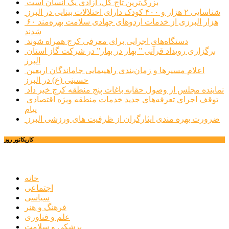
بزرگ‌ترین تاج گل، آزادی یک انسان است
شناسایی ۲ هزار و ۴۰۰ کودک دارای اختلالات بینایی در البرز
۶۰ هزار البرزی از خدمات اردوهای جهادی سلامت بهره‌مند
شدند
دستگاه‌های اجرایی برای معرفی کرج همراه شوند
برگزاری رویداد قرآنی ” بهار در بهار” در شرکت گاز استان
البرز
اعلام مسیرها و زمان‌بندی راهپیمایی جاماندگان اربعین
حسینی (ع) در البرز
نماینده مجلس از وصول حقابه باغات پنج منطقه کرج خبر داد
توقف اجرای تعرفه‌های جدید خدمات منطقه ویژه اقتصادی
پیام
ضرورت بهره مندی ایثارگران از ظرفیت های ورزشی البرز
کاریکاتور روز
خانه
اجتماعی
سیاسی
فرهنگ و هنر
علم و فناوری
پزشکی و سلامت