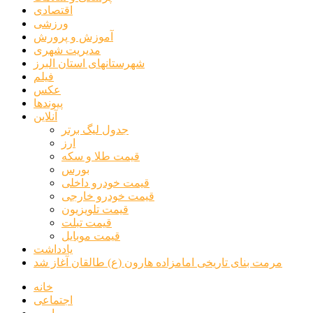
اقتصادی
ورزشی
آموزش و پرورش
مدیریت شهری
شهرستانهای استان البرز
فیلم
عکس
پیوندها
آنلاین
جدول لیگ برتر
ارز
قیمت طلا و سکه
بورس
قیمت خودرو داخلی
قیمت خودرو خارجی
قیمت تلویزیون
قیمت تبلت
قیمت موبایل
یادداشت
مرمت بنای تاریخی امامزاده هارون (ع) طالقان آغاز شد
خانه
اجتماعی