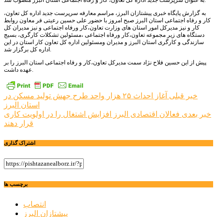
به عنوان سرپرست جدید اداره کل تعاون، کار و رفاه اجتماعی استان البرز منصوب شد.
به گزارش پایگاه خبری پیشتازان البرز، مراسم معارفه سرپرست جدید اداره کل تعاون،
کار و رفاه اجتماعی استان البرز صبح امروز با حضور علی حسین رعیتی فر معاون روابط
کار و نیز مدیرکل امور استان های وزارت تعاون،کار ورفاه اجتماعی و نیز مدیران کل
دستگاه های زیر مجموعه تعاون،کار ورفاه اجتماعی ،مسئولین تشکلات کارگری، بسیج
سازندگی و کارگری استان البرز و مدیران ومسئولین اداره کل تعاون کار استان در این
اداره کل برگزار شد.
پیش از این حسین فلاح نژاد سمت مدیرکل تعاون،کار و رفاه اجتماعی استان البرز را بر
عهده داشت.
راهبری
خبر قبلی
آغاز احداث ۲۵ هزار واحد طرح جهش تولید مسکن در
استان البرز
نوشته
خبر بعدی
فعالان اقتصادی البرز افزایش اشتغال را در اولویت کاری
قرار دهند
اشتراک گذاری
برچسب ها
انتصاب
پیشتازان البرز