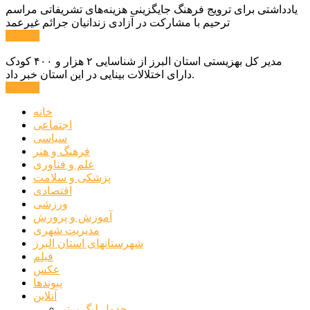
یادداشتی برای ترویج فرهنگ جایگزینی هزینه‌های تشریفاتی مراسم
ترحیم با مشارکت در آزادی زندانیان جرائم غیرعمد
ادامه ...
مدیر کل بهزیستی استان البرز از شناسایی ۲ هزار و ۴۰۰ کودک
دارای اختلالات بینایی در این استان خبر داد.
ادامه ...
خانه
اجتماعی
سیاسی
فرهنگ و هنر
علم و فناوری
پزشکی و سلامت
اقتصادی
ورزشی
آموزش و پرورش
مدیریت شهری
شهرستانهای استان البرز
فیلم
عکس
پیوندها
آنلاین
جدول لیگ برتر