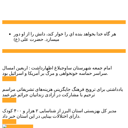
سخن روز
هر گاه خدا بخواهد بنده اي را خوار كند، دانش را از او دور
میسازد.
حضرت علی (ع)
آخرین اخبار:
امام جمعه شهرستان ساوجبلاغ اظهارداشت : اربعین امسال
سراسر حماسه خونخواهی و مرگ بر آمریکا و اسرائیل بود.
ادامه ...
یادداشتی برای ترویج فرهنگ جایگزینی هزینه‌های تشریفاتی مراسم
ترحیم با مشارکت در آزادی زندانیان جرائم غیرعمد
ادامه ...
مدیر کل بهزیستی استان البرز از شناسایی ۲ هزار و ۴۰۰ کودک
دارای اختلالات بینایی در این استان خبر داد.
ادامه ...