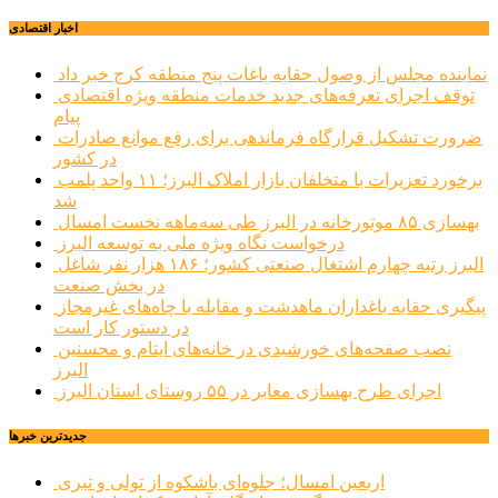
اخبار اقتصادی
نماینده مجلس از وصول حقابه باغات پنج منطقه کرج خبر داد
توقف اجرای تعرفه‌های جدید خدمات منطقه ویژه اقتصادی
پیام
ضرورت تشکیل قرارگاه فرماندهی برای رفع موانع صادرات
در کشور
برخورد تعزیرات با متخلفان بازار املاک البرز؛ ۱۱ واحد پلمب
شد
بهسازی ۸۵ موتورخانه در البرز طی سه‌ماهه نخست امسال
درخواست نگاه ویژه ملی به توسعه البرز
البرز رتبه چهارم اشتغال صنعتی کشور؛ ۱۸۶ هزار نفر شاغل
در بخش صنعت
پیگیری حقابه باغداران ماهدشت و مقابله با چاه‌های غیرمجاز
در دستور کار است
نصب صفحه‌های خورشیدی در خانه‌های ایتام و محسنین
البرز
اجرای طرح بهسازی معابر در ۵۵ روستای استان البرز
جديدترين خبرها
اربعین امسال؛ جلوه‌ای باشکوه از تولی و تبری