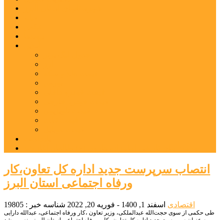
شهرستانهای استان البرز
فیلم
عکس
پیوندها
آنلاین
جدول لیگ برتر
ارز
قیمت طلا و سکه
بورس
قیمت خودرو داخلی
قیمت خودرو خارجی
قیمت تلویزیون
قیمت تبلت
قیمت موبایل
یادداشت
مرمت بنای تاریخی امامزاده هارون (ع) طالقان آغاز شد
انتصاب سرپرست جدید اداره کل تعاون،کار
ورفاه اجتماعی استان البرز
اقتصادی
اسفند 1, 1400 - فوریه 20, 2022
شناسه خبر : 19805
طی حکمی از سوی حجت‌الله عبدالملکی، وزیر تعاون ،کار ورفاه اجتماعی، عبدالله دارایی