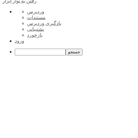
رفتن به نوار ابزار
درباره
وردپرس
وردپرس
مستندات
یادگیری وردپرس
پشتیبانی
بازخورد
ورود
جستجو