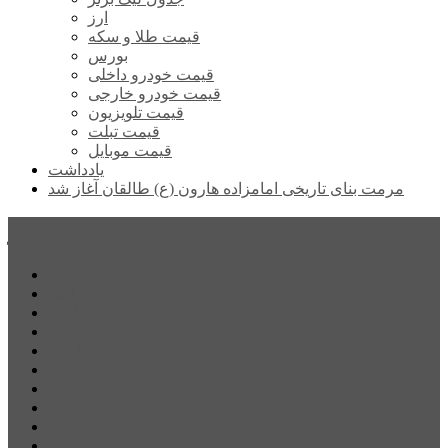
ارز
قیمت طلا و سکه
بورس
قیمت خودرو داخلی
قیمت خودرو خارجی
قیمت تلویزیون
قیمت تبلت
قیمت موبایل
یادداشت
مرمت بنای تاریخی امامزاده هارون (ع) طالقان آغاز شد
پیشتازان البرز
خانه
اجتماعی
سیاسی
فرهنگ و هنر
علم و فناوری
پزشکی و سلامت
اقتصادی
ورزشی
آموزش و پرورش
مدیریت شهری