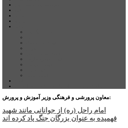
شهرستانهای استان البرز
فیلم
عکس
پیوندها
آنلاین
جدول لیگ برتر
ارز
قیمت طلا و سکه
بورس
قیمت خودرو داخلی
قیمت خودرو خارجی
قیمت تلویزیون
قیمت تبلت
قیمت موبایل
یادداشت
مرمت بنای تاریخی امامزاده هارون (ع) طالقان آغاز شد
معاون پرورشی و فرهنگی وزیر آموزش و پرورش:
امام راحل (ره) از جوانانی مانند شهید
فهمیده به عنوان بزرگان‌ جنگ یاد کرده اند