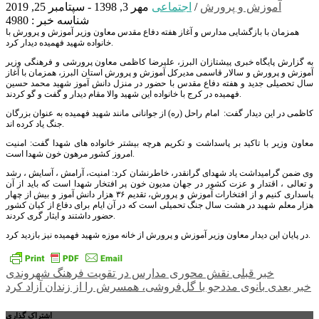
آموزش و پرورش
/
اجتماعی
مهر 3, 1398 - سپتامبر 25, 2019
شناسه خبر : 4980
همزمان با بازگشایی مدارس و آغاز هفته دفاع مقدس معاون وزیر آموزش و پرورش با
خانواده شهید فهمیده دیدار کرد.
به گزارش پایگاه خبری پیشتازان البرز، علیرضا کاظمی معاون پرورشی و فرهنگی وزیر
آموزش و پرورش و سالار قاسمی مدیرکل آموزش و پرورش استان البرز، همزمان با آغاز
سال تحصیلی جدید و هفته دفاع مقدس با حضور در منزل دانش آموز شهید محمد حسین
فهمیده در کرج با خانواده این شهید والا مقام دیدار و گفت و گو کردند.
کاظمی در این دیدار گفت: امام راحل (ره) از جوانانی مانند شهید فهمیده به عنوان بزرگان‌
جنگ یاد کرده اند.
معاون وزیر با تاکید بر پاسداشت و تکریم هرچه بیشتر خانواده های شهدا گفت: امنیت
امروز کشور مرهون خون شهدا است.
وی ضمن گرامیداشت یاد شهدای گرانقدر، خاطرنشان کرد: امنیت، آرامش ، آسایش ، رشد
و تعالی ، اقتدار و عزت کشور در جهان مدیون خون پر افتخار شهدا است که باید از آن
پاسداری کنیم و از افتخارات آموزش و پرورش، تقدیم ۳۶ هزار دانش آموز و بیش از چهار
هزار معلم شهید در هشت سال جنگ تحمیلی است که در آن ایام برای دفاع از کیان کشور
حضور داشتند و ایثار گری کردند.
در پایان این دیدار معاون وزیر آموزش و پرورش از خانه موزه شهید فهمیده نیز بازدید کرد.
راهبری
خبر قبلی
نقش محوری مدارس در تقویت فرهنگ شهروندی
خبر بعدی
بانوی مددجو با گل‌فروشی، همسرش را از زندان آزاد کرد
نوشته
اشتراک گذاری