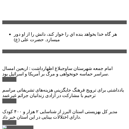
سخن روز
هر گاه خدا بخواهد بنده اي را خوار كند، دانش را از او دور
میسازد.
حضرت علی (ع)
آخرین اخبار:
امام جمعه شهرستان ساوجبلاغ اظهارداشت : اربعین امسال
سراسر حماسه خونخواهی و مرگ بر آمریکا و اسرائیل بود.
ادامه ...
یادداشتی برای ترویج فرهنگ جایگزینی هزینه‌های تشریفاتی مراسم
ترحیم با مشارکت در آزادی زندانیان جرائم غیرعمد
ادامه ...
مدیر کل بهزیستی استان البرز از شناسایی ۲ هزار و ۴۰۰ کودک
دارای اختلالات بینایی در این استان خبر داد.
ادامه ...