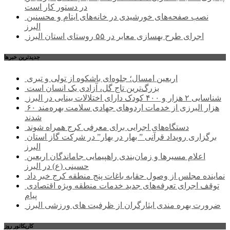
در دستور کار است
نصب صفحه‌های خورشیدی در خانه‌های ایتام و محسنین
البرز
اجرای طرح بهسازی معابر در ۵۵ روستای استان البرز
جديدترين خبرها
اربعین امسال؛ جلوه‌ای باشکوه از تولی و تبری
بزرگ‌ترین تاج گل، آزادی یک انسان است
شناسایی ۲ هزار و ۴۰۰ کودک دارای اختلالات بینایی در البرز
۶۰ هزار البرزی از خدمات اردوهای جهادی سلامت بهره‌مند
شدند
دستگاه‌های اجرایی برای معرفی کرج همراه شوند
برگزاری رویداد قرآنی ” بهار در بهار” در شرکت گاز استان
البرز
اعلام مسیرها و زمان‌بندی راهپیمایی جاماندگان اربعین
حسینی (ع) در البرز
نماینده مجلس از وصول حقابه باغات پنج منطقه کرج خبر داد
توقف اجرای تعرفه‌های جدید خدمات منطقه ویژه اقتصادی
پیام
ضرورت بهره مندی ایثارگران از ظرفیت های ورزشی البرز
کاریکاتور روز