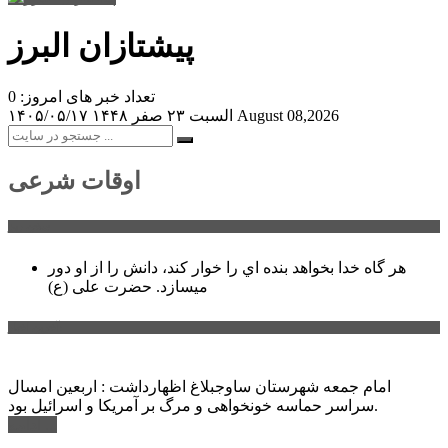
پیشتازان البرز
تعداد خبر های امروز: 0
August 08,2026
السبت ۲۳ صفر ۱۴۴۸
۱۴۰۵/۰۵/۱۷
اوقات شرعی
سخن روز
هر گاه خدا بخواهد بنده اي را خوار كند، دانش را از او دور
میسازد.
حضرت علی (ع)
آخرین اخبار:
امام جمعه شهرستان ساوجبلاغ اظهارداشت : اربعین امسال
سراسر حماسه خونخواهی و مرگ بر آمریکا و اسرائیل بود.
ادامه ...