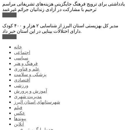
یادداشتی برای ترویج فرهنگ جایگزینی هزینه‌های تشریفاتی مراسم
ترحیم با مشارکت در آزادی زندانیان جرائم غیرعمد
ادامه ...
مدیر کل بهزیستی استان البرز از شناسایی ۲ هزار و ۴۰۰ کودک
دارای اختلالات بینایی در این استان خبر داد.
ادامه ...
خانه
اجتماعی
سیاسی
فرهنگ و هنر
علم و فناوری
پزشکی و سلامت
اقتصادی
ورزشی
آموزش و پرورش
مدیریت شهری
شهرستانهای استان البرز
فیلم
عکس
پیوندها
آنلاین
جدول لیگ برتر