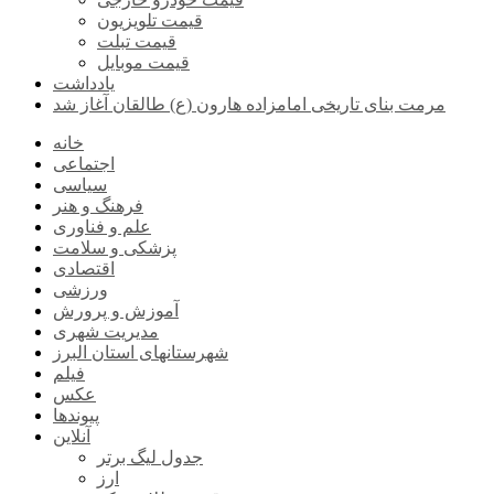
قیمت تلویزیون
قیمت تبلت
قیمت موبایل
یادداشت
مرمت بنای تاریخی امامزاده هارون (ع) طالقان آغاز شد
خانه
اجتماعی
سیاسی
فرهنگ و هنر
علم و فناوری
پزشکی و سلامت
اقتصادی
ورزشی
آموزش و پرورش
مدیریت شهری
شهرستانهای استان البرز
فیلم
عکس
پیوندها
آنلاین
جدول لیگ برتر
ارز