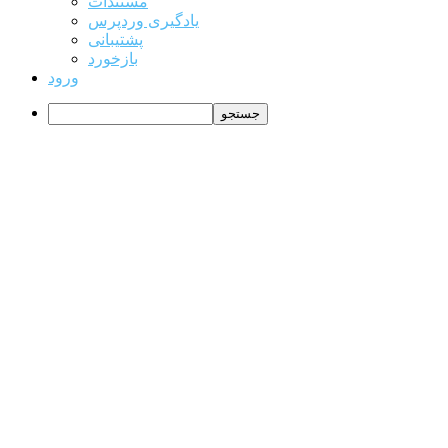
وردپرس
مستندات
یادگیری وردپرس
پشتیبانی
بازخورد
ورود
جستجو