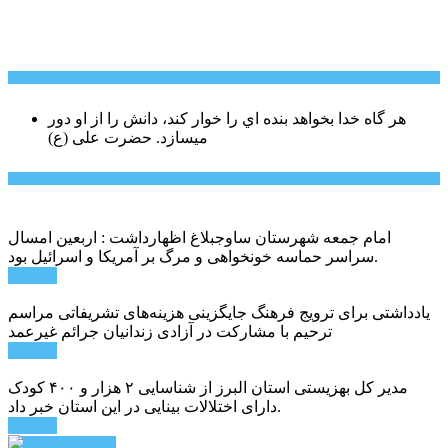
سخن روز
هر گاه خدا بخواهد بنده اي را خوار كند، دانش را از او دور
میسازد.
حضرت علی (ع)
آخرین اخبار:
امام جمعه شهرستان ساوجبلاغ اظهارداشت : اربعین امسال
سراسر حماسه خونخواهی و مرگ بر آمریکا و اسرائیل بود.
ادامه ...
یادداشتی برای ترویج فرهنگ جایگزینی هزینه‌های تشریفاتی مراسم
ترحیم با مشارکت در آزادی زندانیان جرائم غیرعمد
ادامه ...
مدیر کل بهزیستی استان البرز از شناسایی ۲ هزار و ۴۰۰ کودک
دارای اختلالات بینایی در این استان خبر داد.
ادامه ...