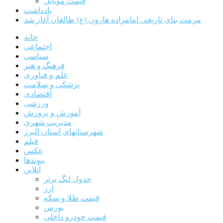
قیمت موبایل
یادداشت
مرمت بنای تاریخی امامزاده هارون (ع) طالقان آغاز شد
خانه
اجتماعی
سیاسی
فرهنگ و هنر
علم و فناوری
پزشکی و سلامت
اقتصادی
ورزشی
آموزش و پرورش
مدیریت شهری
شهرستانهای استان البرز
فیلم
عکس
پیوندها
آنلاین
جدول لیگ برتر
ارز
قیمت طلا و سکه
بورس
قیمت خودرو داخلی