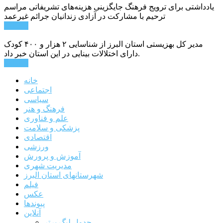
یادداشتی برای ترویج فرهنگ جایگزینی هزینه‌های تشریفاتی مراسم
ترحیم با مشارکت در آزادی زندانیان جرائم غیرعمد
ادامه ...
مدیر کل بهزیستی استان البرز از شناسایی ۲ هزار و ۴۰۰ کودک
دارای اختلالات بینایی در این استان خبر داد.
ادامه ...
خانه
اجتماعی
سیاسی
فرهنگ و هنر
علم و فناوری
پزشکی و سلامت
اقتصادی
ورزشی
آموزش و پرورش
مدیریت شهری
شهرستانهای استان البرز
فیلم
عکس
پیوندها
آنلاین
جدول لیگ برتر