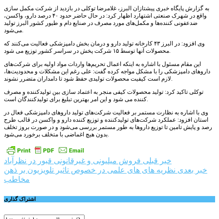
به گزارش پایگاه خبری پیشتازان البرز، غلامرضا توکلی در بازدید از شرکت مکمل سازی
واقع در شهرک صنعتی اشتهارد اظهار کرد: در حال حاضر حدود ۴۰ درصد دارو، واکسن،
ضدعفونی کننده‌ها و مکمل‌های مورد مصرف در صنایع دام و طیور کشور البرز تولید
می‌شود.
وی افزود:‌ در البرز ۴۳ کارخانه تولید دارو و درمان بخش دامپزشکی فعالیت می‌کنند که
محصولات آنها توسط ۱۵ شرکت پخش در سراسر کشور توزیع می شود.
این مقام مسئول با اشاره به اینکه اعمال تحریم‌ها واردات مواد اولیه برای شرکت‌های
داروهای دامپزشکی را با مشکل مواجه کرده گفت: علی رغم این مشکلات و محدودیت‌ها،
لازم است کیفیت محصولات تولیدی حفظ شود تا دامداران متضرر نشوند.
توکلی تاکید کرد: تولید محصولات کیفی منجر به اعتماد سازی بین تولیدکننده و مصرف
کننده می شود و این امر بهترین تبلیغ برای تولیدکنندگان است.
وی با اشاره به نظارت مستمر بر فعالیت شرکت‌های تولید داروهای دامپزشکی فعال در
استان افزود: عملکرد شرکت‌های تولیدکننده و توزیع کننده دارو و واکسن در قالب طرح
رصد و پایش تامین تا توزیع داروها به طور مستمر بررسی می‌شود و در صورت بروز تخلف
بدون هیچ اغماضی با متخلف برخورد می‌شود.
راهبری
خبر قبلی
فروش میلیونی و غیرقانونی قبور در نظرآباد
خبر بعدی
نظریه های های علمی در خصوص تاثیر تلویزیون بر ذهن
نوشته
مخاطب
اشتراک گذاری