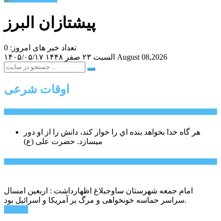
پیشتازان البرز
تعداد خبر های امروز: 0
August 08,2026
السبت ۲۳ صفر ۱۴۴۸
۱۴۰۵/۰۵/۱۷
اوقات شرعی
سخن روز
هر گاه خدا بخواهد بنده اي را خوار كند، دانش را از او دور
میسازد.
حضرت علی (ع)
آخرین اخبار:
امام جمعه شهرستان ساوجبلاغ اظهارداشت : اربعین امسال
سراسر حماسه خونخواهی و مرگ بر آمریکا و اسرائیل بود.
ادامه ...