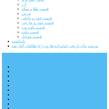
ارز
قیمت طلا و سکه
بورس
قیمت خودرو داخلی
قیمت خودرو خارجی
قیمت تلویزیون
قیمت تبلت
قیمت موبایل
یادداشت
مرمت بنای تاریخی امامزاده هارون (ع) طالقان آغاز شد
پیشتازان البرز
خانه
اجتماعی
سیاسی
فرهنگ و هنر
علم و فناوری
پزشکی و سلامت
اقتصادی
ورزشی
آموزش و پرورش
مدیریت شهری