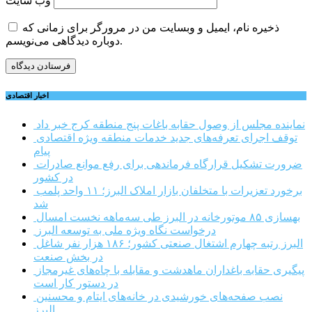
وب‌ سایت
ذخیره نام، ایمیل و وبسایت من در مرورگر برای زمانی که
دوباره دیدگاهی می‌نویسم.
اخبار اقتصادی
نماینده مجلس از وصول حقابه باغات پنج منطقه کرج خبر داد
توقف اجرای تعرفه‌های جدید خدمات منطقه ویژه اقتصادی
پیام
ضرورت تشکیل قرارگاه فرماندهی برای رفع موانع صادرات
در کشور
برخورد تعزیرات با متخلفان بازار املاک البرز؛ ۱۱ واحد پلمب
شد
بهسازی ۸۵ موتورخانه در البرز طی سه‌ماهه نخست امسال
درخواست نگاه ویژه ملی به توسعه البرز
البرز رتبه چهارم اشتغال صنعتی کشور؛ ۱۸۶ هزار نفر شاغل
در بخش صنعت
پیگیری حقابه باغداران ماهدشت و مقابله با چاه‌های غیرمجاز
در دستور کار است
نصب صفحه‌های خورشیدی در خانه‌های ایتام و محسنین
البرز