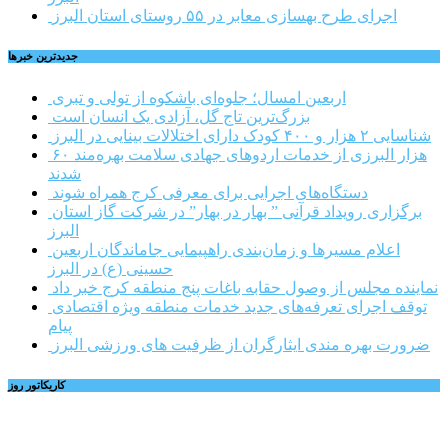
اجرای طرح بهسازی معابر در ۵۵ روستای استان البرز
جديدترين خبرها
اربعین امسال؛ جلوه‌ای باشکوه از تولی و تبری
بزرگ‌ترین تاج گل، آزادی یک انسان است
شناسایی ۲ هزار و ۴۰۰ کودک دارای اختلالات بینایی در البرز
۶۰ هزار البرزی از خدمات اردوهای جهادی سلامت بهره‌مند
شدند
دستگاه‌های اجرایی برای معرفی کرج همراه شوند
برگزاری رویداد قرآنی ” بهار در بهار” در شرکت گاز استان
البرز
اعلام مسیرها و زمان‌بندی راهپیمایی جاماندگان اربعین
حسینی (ع) در البرز
نماینده مجلس از وصول حقابه باغات پنج منطقه کرج خبر داد
توقف اجرای تعرفه‌های جدید خدمات منطقه ویژه اقتصادی
پیام
ضرورت بهره مندی ایثارگران از ظرفیت های ورزشی البرز
کاریکاتور روز