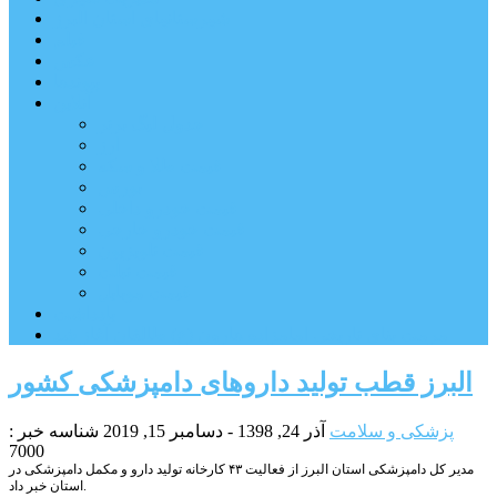
شهرستانهای استان البرز
فیلم
عکس
پیوندها
آنلاین
جدول لیگ برتر
ارز
قیمت طلا و سکه
بورس
قیمت خودرو داخلی
قیمت خودرو خارجی
قیمت تلویزیون
قیمت تبلت
قیمت موبایل
یادداشت
مرمت بنای تاریخی امامزاده هارون (ع) طالقان آغاز شد
البرز قطب تولید داروهای دامپزشکی کشور
پزشکی و سلامت
آذر 24, 1398 - دسامبر 15, 2019
شناسه خبر :
7000
مدیر کل دامپزشکی استان البرز از فعالیت ۴۳ کارخانه تولید دارو و مکمل دامپزشکی در
استان خبر داد.