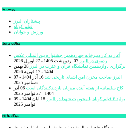
برچسب ها
پیشتازان البرز
فیلم کوتاه
ورزش و جوانان
مطالب مرتبط
آغاز به کار دبیرخانه چهاردهمین جشنواره بین المللی عکس
رضوی در البرز
07 اردیبهشت 1405 - 27 آوریل 2026
برگزاری دوازدهمین نمایشگاه قرآن و عترت در البرز
28 بهمن
1404 - 17 فوریه 2026
البرز صاحب مخزن امن اشیای تاریخی شد
16 آذر 1404 - 07
دسامبر 2025
کاخ سلیمانیه از هفته آینده میزبان بازدیدکنندگان است
06 آذر
1404 - 27 نوامبر 2025
تولید ۶ فیلم کوتاه با محوریت شهدا در البرز
18 آبان 1404 - 09
نوامبر 2025
دیدگاه ها (0)
دیدگاه های ارسال شده توسط شما، پس از تایید توسط