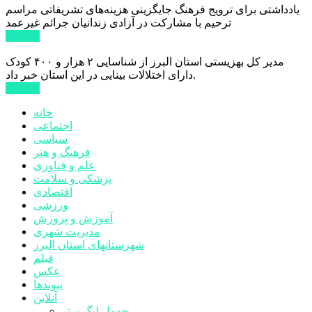
یادداشتی برای ترویج فرهنگ جایگزینی هزینه‌های تشریفاتی مراسم
ترحیم با مشارکت در آزادی زندانیان جرائم غیرعمد
ادامه ...
مدیر کل بهزیستی استان البرز از شناسایی ۲ هزار و ۴۰۰ کودک
دارای اختلالات بینایی در این استان خبر داد.
ادامه ...
خانه
اجتماعی
سیاسی
فرهنگ و هنر
علم و فناوری
پزشکی و سلامت
اقتصادی
ورزشی
آموزش و پرورش
مدیریت شهری
شهرستانهای استان البرز
فیلم
عکس
پیوندها
آنلاین
جدول لیگ برتر