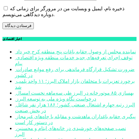
ذخیره نام، ایمیل و وبسایت من در مرورگر برای زمانی که
دوباره دیدگاهی می‌نویسم.
اخبار اقتصادی
نماینده مجلس از وصول حقابه باغات پنج منطقه کرج خبر داد
توقف اجرای تعرفه‌های جدید خدمات منطقه ویژه اقتصادی
پیام
ضرورت تشکیل قرارگاه فرماندهی برای رفع موانع صادرات
در کشور
برخورد تعزیرات با متخلفان بازار املاک البرز؛ ۱۱ واحد پلمب
شد
بهسازی ۸۵ موتورخانه در البرز طی سه‌ماهه نخست امسال
درخواست نگاه ویژه ملی به توسعه البرز
البرز رتبه چهارم اشتغال صنعتی کشور؛ ۱۸۶ هزار نفر شاغل
در بخش صنعت
پیگیری حقابه باغداران ماهدشت و مقابله با چاه‌های غیرمجاز
در دستور کار است
نصب صفحه‌های خورشیدی در خانه‌های ایتام و محسنین
البرز