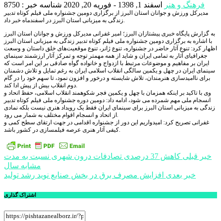
فرهنگ و هنر
اسفند 1, 1398 - فوریه 20, 2020
شناسه خبر : 8750
مدیرکل ورزش و جوانان استان البرز از برگزاری دومین جشنواره ملی فیلم کوتاه تدبیر
زندگی به میزبانی استان البرز در اسفندماه خبر داد.
به گزارش پایگاه خبری پیشتازان البرز؛ امیر غفرانی مدیرکل ورزش و جوانان استان البرز
با اشاره به برگزاری دومین جشنواره ملی فیلم کوتاه تدبیر زندگی به میزبانی استان البرز
اظهار کرد: تنوع آثار حاضر در جشنواره، تنوع ژانر، تنوع موقعیت‌های خلق داستان و وسعت
جغرافیای آثار به تمامی ایران و شاید از همه مهمتر توجه و تمرکز آثار ارزشمند سینمای
ایران بر مفاهیم و موضوعات مرتبط با ازدواج و خانواده گواه صادقی بر این امر است که
سینمای ایران در چهل و یکمین سالگی انقلاب اسلامی ایران به رغم تمایل و تلاش دشمنان
برای ناامیدسازی هنرمندان، تلاش شایسته و درخور و افزون نمود، تا سهم خود را در گام
دوم انقلاب بیش از پیش ادا کند.
وی با تاکید بر اینکه همزمان با چهل و یکمین فجر شکوهمند انقلاب اسلامی، حفظ اتحاد و
انسجام ملی مهم شمرده می شود، ادامه داد: دومین دوره جشنواره ملی فیلم کوتاه تدبیر
زندگی به میزبانی استان البرز برای سینمای ایران فقط یک رویداد هنری نیست بلکه نمادی
از اتحاد و انسجام اقوام مختلف به شمار می رود.
غفرانی تصریح کرد: امیدواریم این دور از جشنواره اقدامی در جهت ارتقای سطح کمی و
کیفی آثار هنری عرصه فیلمسازی در کشور باشد.
راهبری
خبر قبلی
کاهش 37 درصدی تصادفات درون شهری نسبت به مدت
مشابه سال
نوشته
خبر بعدی
افزایش مصرف برق در بخش صنایع نوید رشد تولید
اشتراک گذاری