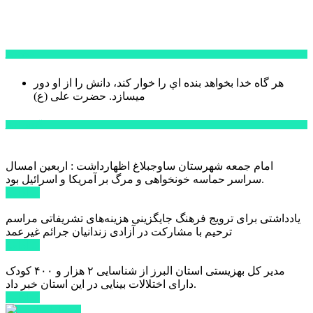
سخن روز
هر گاه خدا بخواهد بنده اي را خوار كند، دانش را از او دور
میسازد.
حضرت علی (ع)
آخرین اخبار:
امام جمعه شهرستان ساوجبلاغ اظهارداشت : اربعین امسال
سراسر حماسه خونخواهی و مرگ بر آمریکا و اسرائیل بود.
ادامه ...
یادداشتی برای ترویج فرهنگ جایگزینی هزینه‌های تشریفاتی مراسم
ترحیم با مشارکت در آزادی زندانیان جرائم غیرعمد
ادامه ...
مدیر کل بهزیستی استان البرز از شناسایی ۲ هزار و ۴۰۰ کودک
دارای اختلالات بینایی در این استان خبر داد.
ادامه ...