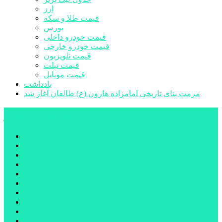
ارز
قیمت طلا و سکه
بورس
قیمت خودرو داخلی
قیمت خودرو خارجی
قیمت تلویزیون
قیمت تبلت
قیمت موبایل
یادداشت
مرمت بنای تاریخی امامزاده هارون (ع) طالقان آغاز شد
پیشتازان البرز
خانه
اجتماعی
سیاسی
فرهنگ و هنر
علم و فناوری
پزشکی و سلامت
اقتصادی
ورزشی
آموزش و پرورش
مدیریت شهری