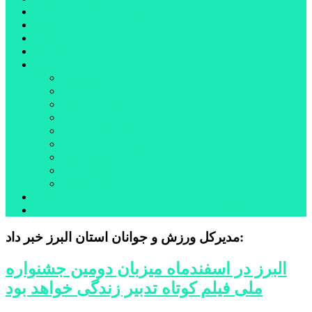
شهرستانهای استان البرز
فیلم
عکس
پیوندها
آنلاین
جدول لیگ برتر
ارز
قیمت طلا و سکه
بورس
قیمت خودرو داخلی
قیمت خودرو خارجی
قیمت تلویزیون
قیمت تبلت
قیمت موبایل
یادداشت
مرمت بنای تاریخی امامزاده هارون (ع) طالقان آغاز شد
مدیرکل ورزش و جوانان استان البرز خبر داد:
البرز در اسفندماه میزبان دومین جشنواره
ملی فیلم کوتاه تدبیر زندگی خواهد بود