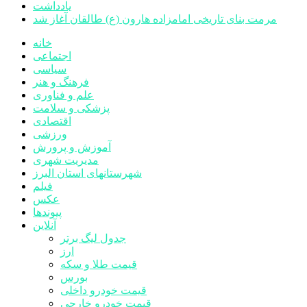
یادداشت
مرمت بنای تاریخی امامزاده هارون (ع) طالقان آغاز شد
خانه
اجتماعی
سیاسی
فرهنگ و هنر
علم و فناوری
پزشکی و سلامت
اقتصادی
ورزشی
آموزش و پرورش
مدیریت شهری
شهرستانهای استان البرز
فیلم
عکس
پیوندها
آنلاین
جدول لیگ برتر
ارز
قیمت طلا و سکه
بورس
قیمت خودرو داخلی
قیمت خودرو خارجی