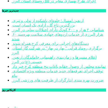
اجرای طرح بهسازی معابر در ۵۵ روستای استان البرز
جديدترين خبرها
اربعین امسال؛ جلوه‌ای باشکوه از تولی و تبری
بزرگ‌ترین تاج گل، آزادی یک انسان است
شناسایی ۲ هزار و ۴۰۰ کودک دارای اختلالات بینایی در البرز
۶۰ هزار البرزی از خدمات اردوهای جهادی سلامت بهره‌مند
شدند
دستگاه‌های اجرایی برای معرفی کرج همراه شوند
برگزاری رویداد قرآنی ” بهار در بهار” در شرکت گاز استان
البرز
اعلام مسیرها و زمان‌بندی راهپیمایی جاماندگان اربعین
حسینی (ع) در البرز
نماینده مجلس از وصول حقابه باغات پنج منطقه کرج خبر داد
توقف اجرای تعرفه‌های جدید خدمات منطقه ویژه اقتصادی
پیام
ضرورت بهره مندی ایثارگران از ظرفیت های ورزشی البرز
کاریکاتور روز