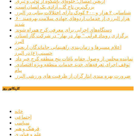
اربعین امسال؛ جلوه‌ای باشکوه از تولی و تبری
بزرگ‌ترین تاج گل، آزادی یک انسان است
شناسایی ۲ هزار و ۴۰۰ کودک دارای اختلالات بینایی در البرز
۶۰ هزار البرزی از خدمات اردوهای جهادی سلامت بهره‌مند
شدند
دستگاه‌های اجرایی برای معرفی کرج همراه شوند
برگزاری رویداد قرآنی ” بهار در بهار” در شرکت گاز استان
البرز
اعلام مسیرها و زمان‌بندی راهپیمایی جاماندگان اربعین
حسینی (ع) در البرز
نماینده مجلس از وصول حقابه باغات پنج منطقه کرج خبر داد
توقف اجرای تعرفه‌های جدید خدمات منطقه ویژه اقتصادی
پیام
ضرورت بهره مندی ایثارگران از ظرفیت های ورزشی البرز
کاریکاتور روز
خانه
اجتماعی
سیاسی
فرهنگ و هنر
علم و فناوری