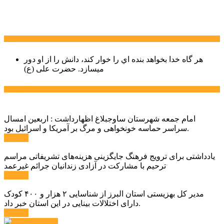
سخن روز
هر گاه خدا بخواهد بنده اي را خوار كند، دانش را از او دور
میسازد.
حضرت علی (ع)
آخرین اخبار:
امام جمعه شهرستان ساوجبلاغ اظهارداشت : اربعین امسال
سراسر حماسه خونخواهی و مرگ بر آمریکا و اسرائیل بود.
ادامه ...
یادداشتی برای ترویج فرهنگ جایگزینی هزینه‌های تشریفاتی مراسم
ترحیم با مشارکت در آزادی زندانیان جرائم غیرعمد
ادامه ...
مدیر کل بهزیستی استان البرز از شناسایی ۲ هزار و ۴۰۰ کودک
دارای اختلالات بینایی در این استان خبر داد.
ادامه ...