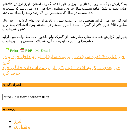
به گزارش پایگاه خبری پیشتازان البرز و بنابر اعلام گمرک استان البرز ارزش کالاهای
صادر شده در شش ماهه نخست سال جاری 70میلیون 467 هزار دلار می باشد که نسبت به
مدت مشابه در سال گذشته بیش از 21 درصد رشد را نشان می دهد.
این گزارش می افزاید همچنین در این مدت بیش از 20 هزار تن انواع کالا به ارزش 167
میلیون 266 هزار دلار از گمرک استان البرز مستقر در منطقه ویژه اقتصادی پیام وارد
کشور شده است .
بنابر این گزارش عمده کالاهای صادر شده از گمرک پیام ماشین آلات خط تولید، مواد اولیه
صنایع غذایی، پارچه ، لوازم خانگی، شیرآلات صنعتی و… بوده است
راهبری
خبر قبلی
30 فقره سرقت در پرونده سارقان لوازم داخل خودرو در
کرج
نوشته
خبر بعدی
مایکروسافت “آفیس” را از برنامه استفاده خانگی خود
حذف کرد
اشتراک گذاری
برچسب ها
البرز
پیشتازان