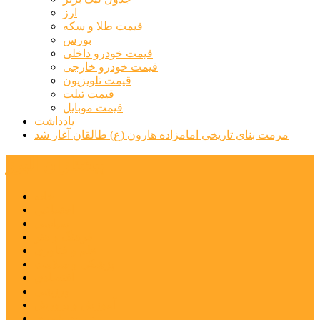
ارز
قیمت طلا و سکه
بورس
قیمت خودرو داخلی
قیمت خودرو خارجی
قیمت تلویزیون
قیمت تبلت
قیمت موبایل
یادداشت
مرمت بنای تاریخی امامزاده هارون (ع) طالقان آغاز شد
پیشتازان البرز
خانه
اجتماعی
سیاسی
فرهنگ و هنر
علم و فناوری
پزشکی و سلامت
اقتصادی
ورزشی
آموزش و پرورش
مدیریت شهری