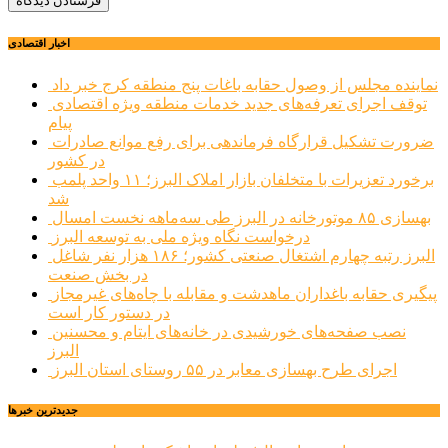
اخبار اقتصادی
نماینده مجلس از وصول حقابه باغات پنج منطقه کرج خبر داد
توقف اجرای تعرفه‌های جدید خدمات منطقه ویژه اقتصادی
پیام
ضرورت تشکیل قرارگاه فرماندهی برای رفع موانع صادرات
در کشور
برخورد تعزیرات با متخلفان بازار املاک البرز؛ ۱۱ واحد پلمب
شد
بهسازی ۸۵ موتورخانه در البرز طی سه‌ماهه نخست امسال
درخواست نگاه ویژه ملی به توسعه البرز
البرز رتبه چهارم اشتغال صنعتی کشور؛ ۱۸۶ هزار نفر شاغل
در بخش صنعت
پیگیری حقابه باغداران ماهدشت و مقابله با چاه‌های غیرمجاز
در دستور کار است
نصب صفحه‌های خورشیدی در خانه‌های ایتام و محسنین
البرز
اجرای طرح بهسازی معابر در ۵۵ روستای استان البرز
جديدترين خبرها