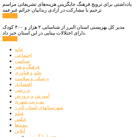
یادداشتی برای ترویج فرهنگ جایگزینی هزینه‌های تشریفاتی مراسم
ترحیم با مشارکت در آزادی زندانیان جرائم غیرعمد
ادامه ...
مدیر کل بهزیستی استان البرز از شناسایی ۲ هزار و ۴۰۰ کودک
دارای اختلالات بینایی در این استان خبر داد.
ادامه ...
خانه
اجتماعی
سیاسی
فرهنگ و هنر
علم و فناوری
پزشکی و سلامت
اقتصادی
ورزشی
آموزش و پرورش
مدیریت شهری
شهرستانهای استان البرز
فیلم
عکس
پیوندها
آنلاین
جدول لیگ برتر