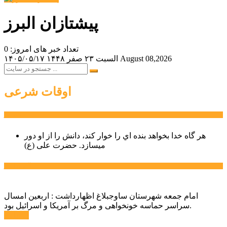
پیشتازان البرز
تعداد خبر های امروز: 0
August 08,2026
السبت ۲۳ صفر ۱۴۴۸
۱۴۰۵/۰۵/۱۷
اوقات شرعی
سخن روز
هر گاه خدا بخواهد بنده اي را خوار كند، دانش را از او دور
میسازد.
حضرت علی (ع)
آخرین اخبار:
امام جمعه شهرستان ساوجبلاغ اظهارداشت : اربعین امسال
سراسر حماسه خونخواهی و مرگ بر آمریکا و اسرائیل بود.
ادامه ...