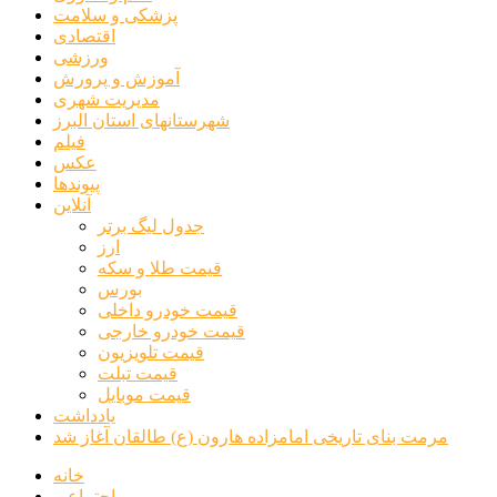
پزشکی و سلامت
اقتصادی
ورزشی
آموزش و پرورش
مدیریت شهری
شهرستانهای استان البرز
فیلم
عکس
پیوندها
آنلاین
جدول لیگ برتر
ارز
قیمت طلا و سکه
بورس
قیمت خودرو داخلی
قیمت خودرو خارجی
قیمت تلویزیون
قیمت تبلت
قیمت موبایل
یادداشت
مرمت بنای تاریخی امامزاده هارون (ع) طالقان آغاز شد
خانه
اجتماعی