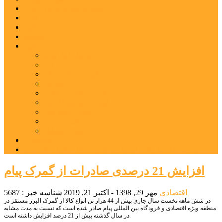
شهرستانهای استان البرز
فیلم
عکس
پیوندها
آنلاین
جدول لیگ برتر
ارز
قیمت طلا و سکه
بورس
قیمت خودرو داخلی
قیمت خودرو خارجی
قیمت تلویزیون
قیمت تبلت
قیمت موبایل
یادداشت
مرمت بنای تاریخی امامزاده هارون (ع) طالقان آغاز شد
افزایش 21 درصدی صادرات از گمرک پیام
اقتصادی
مهر 29, 1398 - اکتبر 21, 2019
شناسه خبر : 5687
در شش ماهه نخست سال جاری بیش از 44 هزار تن انواع کالا از گمرک البرز مستقر در
منطقه ویژه اقتصادی و فرودگاه بین المللی پیام صادر شده است که نسبت به مدت مشابه
در سال گذشته بیش از 21 درصد افزایش داشته است.