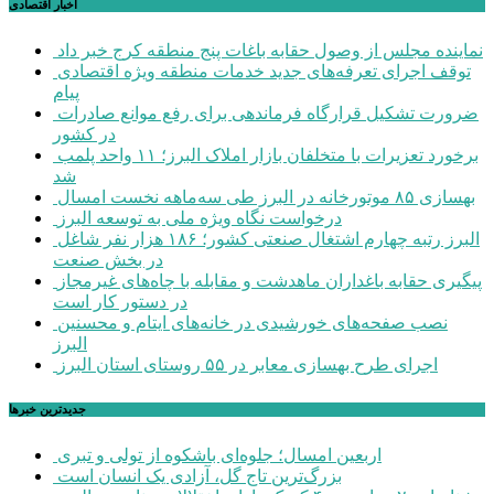
اخبار اقتصادی
نماینده مجلس از وصول حقابه باغات پنج منطقه کرج خبر داد
توقف اجرای تعرفه‌های جدید خدمات منطقه ویژه اقتصادی
پیام
ضرورت تشکیل قرارگاه فرماندهی برای رفع موانع صادرات
در کشور
برخورد تعزیرات با متخلفان بازار املاک البرز؛ ۱۱ واحد پلمب
شد
بهسازی ۸۵ موتورخانه در البرز طی سه‌ماهه نخست امسال
درخواست نگاه ویژه ملی به توسعه البرز
البرز رتبه چهارم اشتغال صنعتی کشور؛ ۱۸۶ هزار نفر شاغل
در بخش صنعت
پیگیری حقابه باغداران ماهدشت و مقابله با چاه‌های غیرمجاز
در دستور کار است
نصب صفحه‌های خورشیدی در خانه‌های ایتام و محسنین
البرز
اجرای طرح بهسازی معابر در ۵۵ روستای استان البرز
جديدترين خبرها
اربعین امسال؛ جلوه‌ای باشکوه از تولی و تبری
بزرگ‌ترین تاج گل، آزادی یک انسان است