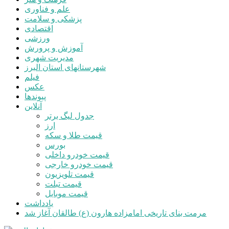
علم و فناوری
پزشکی و سلامت
اقتصادی
ورزشی
آموزش و پرورش
مدیریت شهری
شهرستانهای استان البرز
فیلم
عکس
پیوندها
آنلاین
جدول لیگ برتر
ارز
قیمت طلا و سکه
بورس
قیمت خودرو داخلی
قیمت خودرو خارجی
قیمت تلویزیون
قیمت تبلت
قیمت موبایل
یادداشت
مرمت بنای تاریخی امامزاده هارون (ع) طالقان آغاز شد