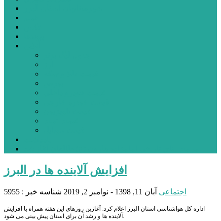
شهرستانهای استان البرز
فیلم
عکس
پیوندها
آنلاین
جدول لیگ برتر
ارز
قیمت طلا و سکه
بورس
قیمت خودرو داخلی
قیمت خودرو خارجی
قیمت تلویزیون
قیمت تبلت
قیمت موبایل
یادداشت
مرمت بنای تاریخی امامزاده هارون (ع) طالقان آغاز شد
افزایش آلاینده ها در البرز
اجتماعی
آبان 11, 1398 - نوامبر 2, 2019
شناسه خبر : 5955
اداره کل هواشناسی استان البرز اعلام کرد: آغازین روزهای این هفته همراه با افزایش
آلاینده ها و رشد آن برای استان پیش بینی می شود.