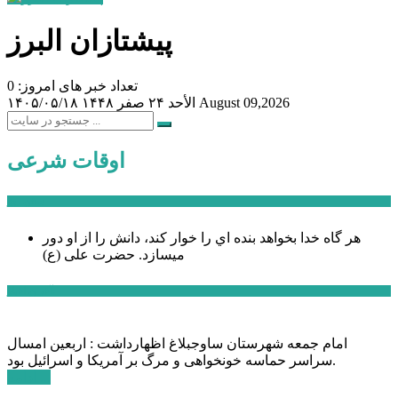
پیشتازان البرز
تعداد خبر های امروز: 0
August 09,2026
الأحد ۲۴ صفر ۱۴۴۸
۱۴۰۵/۰۵/۱۸
اوقات شرعی
سخن روز
هر گاه خدا بخواهد بنده اي را خوار كند، دانش را از او دور
میسازد.
حضرت علی (ع)
آخرین اخبار:
امام جمعه شهرستان ساوجبلاغ اظهارداشت : اربعین امسال
سراسر حماسه خونخواهی و مرگ بر آمریکا و اسرائیل بود.
ادامه ...