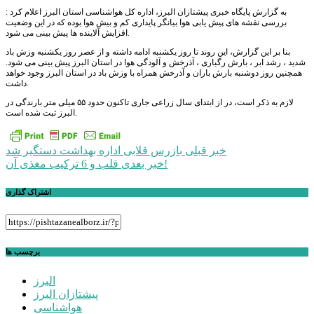
به گزارش پایگاه خبری پیشتازان البرز، اداره‌ کل هواشناسی استان البرز اعلام کرد :
بررسی نقشه های پیش یابی هوا بیانگر پایداری کم و بیش هوا بوده که در این وضعیت
افزایش آلاینده ها پیش بینی می شود.
بنا بر این گزارش، این روند تا روز یکشنبه ادامه داشته و از عصر روز یکشنبه وزش باد
شدید ، رشد ابر ، بارش رگباری ، آذرخش و آلودگی هوا در استان البرز پیش بینی می شود.
همچنین روز دوشنبه بارش باران و آذرخش همراه با وزش باد در استان البرز وجود خواهد
داشت.
لازم به ذکر است، در از ابتدای سال زراعی جاری تاکنون حدود ۵۵ میلی متر بارندگی در
البرز ثبت شده است.
راهبری
خبر قبلی
بازرس قلابی اداره بهداشت دستگیر شد
قلب و 6 ترکیب مغذی آن!
خبر بعدی
نوشته
اشتراک گذاری
برچسب ها
البرز
پیشتازان البرز
هواشناسی