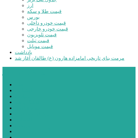
ارز
قیمت طلا و سکه
بورس
قیمت خودرو داخلی
قیمت خودرو خارجی
قیمت تلویزیون
قیمت تبلت
قیمت موبایل
یادداشت
مرمت بنای تاریخی امامزاده هارون (ع) طالقان آغاز شد
پیشتازان البرز
خانه
اجتماعی
سیاسی
فرهنگ و هنر
علم و فناوری
پزشکی و سلامت
اقتصادی
ورزشی
آموزش و پرورش
مدیریت شهری