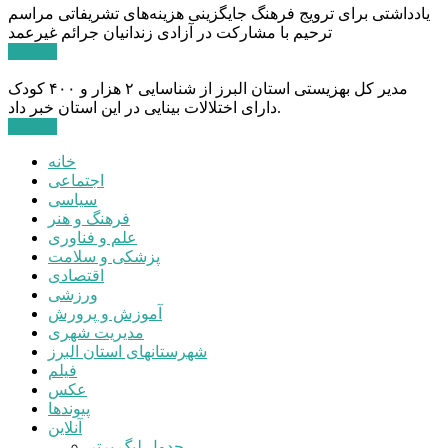
یادداشتی برای ترویج فرهنگ جایگزینی هزینه‌های تشریفاتی مراسم
ترحیم با مشارکت در آزادی زندانیان جرائم غیرعمد
ادامه ...
مدیر کل بهزیستی استان البرز از شناسایی ۲ هزار و ۴۰۰ کودک
دارای اختلالات بینایی در این استان خبر داد.
ادامه ...
خانه
اجتماعی
سیاسی
فرهنگ و هنر
علم و فناوری
پزشکی و سلامت
اقتصادی
ورزشی
آموزش و پرورش
مدیریت شهری
شهرستانهای استان البرز
فیلم
عکس
پیوندها
آنلاین
جدول لیگ برتر