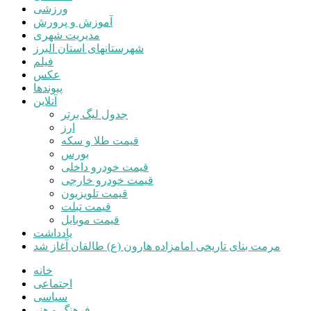
ورزشی
آموزش و پرورش
مدیریت شهری
شهرستانهای استان البرز
فیلم
عکس
پیوندها
آنلاین
جدول لیگ برتر
ارز
قیمت طلا و سکه
بورس
قیمت خودرو داخلی
قیمت خودرو خارجی
قیمت تلویزیون
قیمت تبلت
قیمت موبایل
یادداشت
مرمت بنای تاریخی امامزاده هارون (ع) طالقان آغاز شد
خانه
اجتماعی
سیاسی
فرهنگ و هنر