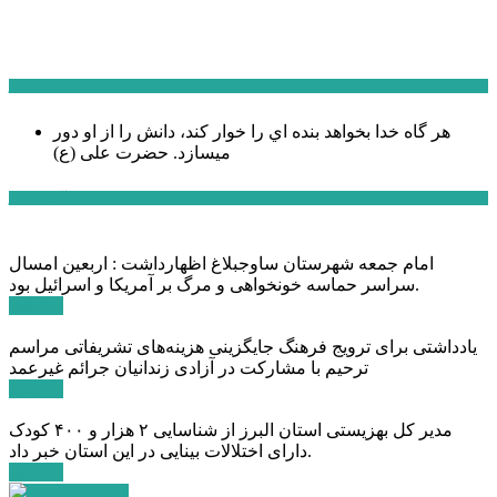
سخن روز
هر گاه خدا بخواهد بنده اي را خوار كند، دانش را از او دور
میسازد.
حضرت علی (ع)
آخرین اخبار:
امام جمعه شهرستان ساوجبلاغ اظهارداشت : اربعین امسال
سراسر حماسه خونخواهی و مرگ بر آمریکا و اسرائیل بود.
ادامه ...
یادداشتی برای ترویج فرهنگ جایگزینی هزینه‌های تشریفاتی مراسم
ترحیم با مشارکت در آزادی زندانیان جرائم غیرعمد
ادامه ...
مدیر کل بهزیستی استان البرز از شناسایی ۲ هزار و ۴۰۰ کودک
دارای اختلالات بینایی در این استان خبر داد.
ادامه ...