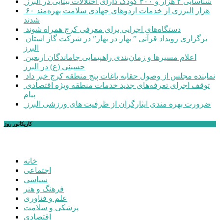
شناسایی ۲ هزار و ۴۰۰ کودک دارای اختلالات بینایی در البرز
۶۰ هزار البرزی از خدمات اردوهای جهادی سلامت بهره‌مند
شدند
دستگاه‌های اجرایی برای معرفی کرج همراه شوند
برگزاری رویداد قرآنی ” بهار در بهار” در شرکت گاز استان
البرز
اعلام مسیرها و زمان‌بندی راهپیمایی جاماندگان اربعین
حسینی (ع) در البرز
نماینده مجلس از وصول حقابه باغات پنج منطقه کرج خبر داد
توقف اجرای تعرفه‌های جدید خدمات منطقه ویژه اقتصادی
پیام
ضرورت بهره مندی ایثارگران از ظرفیت های ورزشی البرز
کاریکاتور روز
خانه
اجتماعی
سیاسی
فرهنگ و هنر
علم و فناوری
پزشکی و سلامت
اقتصادی