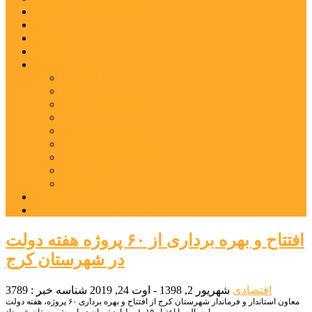
شهرستانهای استان البرز
فیلم
عکس
پیوندها
آنلاین
جدول لیگ برتر
ارز
قیمت طلا و سکه
بورس
قیمت خودرو داخلی
قیمت خودرو خارجی
قیمت تلویزیون
قیمت تبلت
قیمت موبایل
یادداشت
مرمت بنای تاریخی امامزاده هارون (ع) طالقان آغاز شد
افتتاح و بهره برداری از ۶۰ پروژه هفته دولت
در شهرستان کرج
اقتصادی
شهریور 2, 1398 - اوت 24, 2019
شناسه خبر : 3789
معاون استاندار و فرماندار شهرستان کرج از افتتاح و بهره برداری ۶۰ پروژه، هفته دولت