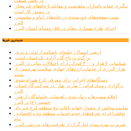
در بخش صنعت
پیگیری حقابه باغداران ماهدشت و مقابله با چاه‌های غیرمجاز
در دستور کار است
نصب صفحه‌های خورشیدی در خانه‌های ایتام و محسنین
البرز
اجرای طرح بهسازی معابر در ۵۵ روستای استان البرز
جديدترين خبرها
اربعین امسال؛ جلوه‌ای باشکوه از تولی و تبری
بزرگ‌ترین تاج گل، آزادی یک انسان است
شناسایی ۲ هزار و ۴۰۰ کودک دارای اختلالات بینایی در البرز
۶۰ هزار البرزی از خدمات اردوهای جهادی سلامت بهره‌مند
شدند
دستگاه‌های اجرایی برای معرفی کرج همراه شوند
برگزاری رویداد قرآنی ” بهار در بهار” در شرکت گاز استان
البرز
اعلام مسیرها و زمان‌بندی راهپیمایی جاماندگان اربعین
حسینی (ع) در البرز
نماینده مجلس از وصول حقابه باغات پنج منطقه کرج خبر داد
توقف اجرای تعرفه‌های جدید خدمات منطقه ویژه اقتصادی
پیام
ضرورت بهره مندی ایثارگران از ظرفیت های ورزشی البرز