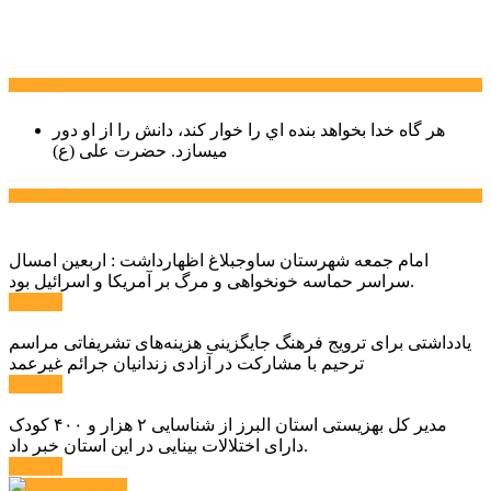
سخن روز
هر گاه خدا بخواهد بنده اي را خوار كند، دانش را از او دور
میسازد.
حضرت علی (ع)
آخرین اخبار:
امام جمعه شهرستان ساوجبلاغ اظهارداشت : اربعین امسال
سراسر حماسه خونخواهی و مرگ بر آمریکا و اسرائیل بود.
ادامه ...
یادداشتی برای ترویج فرهنگ جایگزینی هزینه‌های تشریفاتی مراسم
ترحیم با مشارکت در آزادی زندانیان جرائم غیرعمد
ادامه ...
مدیر کل بهزیستی استان البرز از شناسایی ۲ هزار و ۴۰۰ کودک
دارای اختلالات بینایی در این استان خبر داد.
ادامه ...