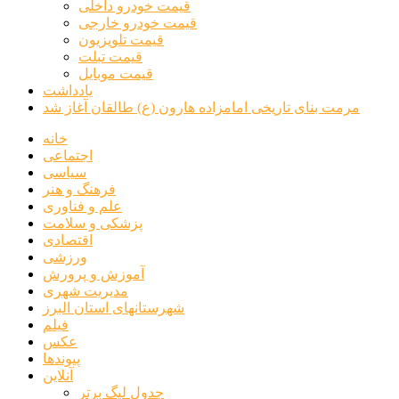
قیمت خودرو داخلی
قیمت خودرو خارجی
قیمت تلویزیون
قیمت تبلت
قیمت موبایل
یادداشت
مرمت بنای تاریخی امامزاده هارون (ع) طالقان آغاز شد
خانه
اجتماعی
سیاسی
فرهنگ و هنر
علم و فناوری
پزشکی و سلامت
اقتصادی
ورزشی
آموزش و پرورش
مدیریت شهری
شهرستانهای استان البرز
فیلم
عکس
پیوندها
آنلاین
جدول لیگ برتر