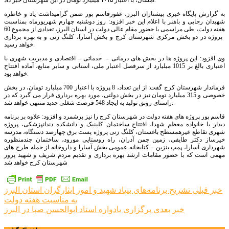
امسال، با اعتبار ۱۰۱۵ میلیارد تومان در این شهرستان خبر داد.
به گزارش پایگاه خبری پیشتازان البرز، غفورقاسم پور ضمن گرامیداشت یاد و خاطره
شهیدان رجایی و باهنر با اعلام این خبر افزود: روز دوشنبه چهارم شهریورماه بمناسبت
هفته دولت، طی مراسمی با حضور مقام عالی دولت در استان البرز، تعدادی از مجموع 60
پروژه در دو بخش مرکزی شهرستان کرج و بخش آسارا، کلنگ زنی و به بهره برداری
خواهد رسید.
وی افزود: این پروژه ها در بخش های درمانی – خدماتی – اقتصادی و مدیریت شهری با
اعتباری بالغ بر 1015 میلیارد از سرفصل اعتبار ملی، استانی و سایر منابع، آماده افتتاح
خواهد بود.
فرماندار شهرستان کرج گفت: از این تعداد، 8 پروژه با اعتبار 700 میلیارد تومان، در بخش
خصوصی و 315 میلیارد تومان نیز در بخش دولتی، مورد بهره برداری قرار می گیرد که در
راستای رونق تولید به ایجاد 548 فرصت شغلی جدید منتهی خواهد شد.
قاسم پور پروژه های هفته دولت در شهرستان کرج را نیز برشمرد و افزود: علاوه بر برنامه
دیدار با خانواده معظم شهدا، افتتاح ساختمان کلینیک و دانشکده دندانپزشکی، پروژه
شهری تقاطع غیرهمسطح باغستان، کلنگ زنی پروژه پست برق چهارصد دستگاه، مدرسه
خیرساز دکتر طایفی، زمین چمن آدران، راه روستایی مورود، ساختمان چندمنظوره
شهرداری آسارا، پمپ بنزین – کتابخانه عمومی بخش آسارا و داروخانه از جمله طرح های
مهمی است که با حضور مقامات ارشد بهره برداری و تقدیم مردم شریف و شهید پرور
شهرستان کرج خواهد شد
راهبری
خبر قبلی
تشریح برنامه‌های بنیاد شهید و امور ایثارگران استان البرز
به مناسبت هفته دولت
نوشته
خبر بعدی
برگزاری یادواره استاد ابوالحسن صبا در البرز