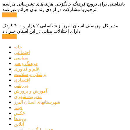
یادداشتی برای ترویج فرهنگ جایگزینی هزینه‌های تشریفاتی مراسم
ترحیم با مشارکت در آزادی زندانیان جرائم غیرعمد
ادامه ...
مدیر کل بهزیستی استان البرز از شناسایی ۲ هزار و ۴۰۰ کودک
دارای اختلالات بینایی در این استان خبر داد.
ادامه ...
خانه
اجتماعی
سیاسی
فرهنگ و هنر
علم و فناوری
پزشکی و سلامت
اقتصادی
ورزشی
آموزش و پرورش
مدیریت شهری
شهرستانهای استان البرز
فیلم
عکس
پیوندها
آنلاین
جدول لیگ برتر