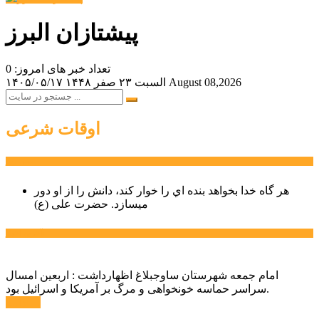
پیشتازان البرز
تعداد خبر های امروز: 0
August 08,2026
السبت ۲۳ صفر ۱۴۴۸
۱۴۰۵/۰۵/۱۷
اوقات شرعی
سخن روز
هر گاه خدا بخواهد بنده اي را خوار كند، دانش را از او دور
میسازد.
حضرت علی (ع)
آخرین اخبار:
امام جمعه شهرستان ساوجبلاغ اظهارداشت : اربعین امسال
سراسر حماسه خونخواهی و مرگ بر آمریکا و اسرائیل بود.
ادامه ...