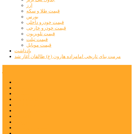
ارز
قیمت طلا و سکه
بورس
قیمت خودرو داخلی
قیمت خودرو خارجی
قیمت تلویزیون
قیمت تبلت
قیمت موبایل
یادداشت
مرمت بنای تاریخی امامزاده هارون (ع) طالقان آغاز شد
پیشتازان البرز
خانه
اجتماعی
سیاسی
فرهنگ و هنر
علم و فناوری
پزشکی و سلامت
اقتصادی
ورزشی
آموزش و پرورش
مدیریت شهری