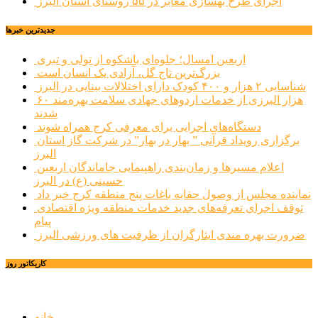
اجرای طرح بهسازی معابر در ۵۵ روستای استان البرز
جديدترين خبرها
اربعین امسال؛ جلوه‌ای باشکوه از تولی و تبری
بزرگ‌ترین تاج گل، آزادی یک انسان است
شناسایی ۲ هزار و ۴۰۰ کودک دارای اختلالات بینایی در البرز
۶۰ هزار البرزی از خدمات اردوهای جهادی سلامت بهره‌مند
شدند
دستگاه‌های اجرایی برای معرفی کرج همراه شوند
برگزاری رویداد قرآنی ” بهار در بهار” در شرکت گاز استان
البرز
اعلام مسیرها و زمان‌بندی راهپیمایی جاماندگان اربعین
حسینی (ع) در البرز
نماینده مجلس از وصول حقابه باغات پنج منطقه کرج خبر داد
توقف اجرای تعرفه‌های جدید خدمات منطقه ویژه اقتصادی
پیام
ضرورت بهره مندی ایثارگران از ظرفیت های ورزشی البرز
کاریکاتور روز
خانه