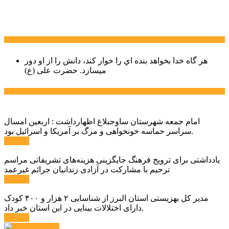
سخن روز
هر گاه خدا بخواهد بنده اي را خوار كند، دانش را از او دور
میسازد.
حضرت علی (ع)
آخرین اخبار:
امام جمعه شهرستان ساوجبلاغ اظهارداشت : اربعین امسال
سراسر حماسه خونخواهی و مرگ بر آمریکا و اسرائیل بود.
ادامه ...
یادداشتی برای ترویج فرهنگ جایگزینی هزینه‌های تشریفاتی مراسم
ترحیم با مشارکت در آزادی زندانیان جرائم غیرعمد
ادامه ...
مدیر کل بهزیستی استان البرز از شناسایی ۲ هزار و ۴۰۰ کودک
دارای اختلالات بینایی در این استان خبر داد.
ادامه ...