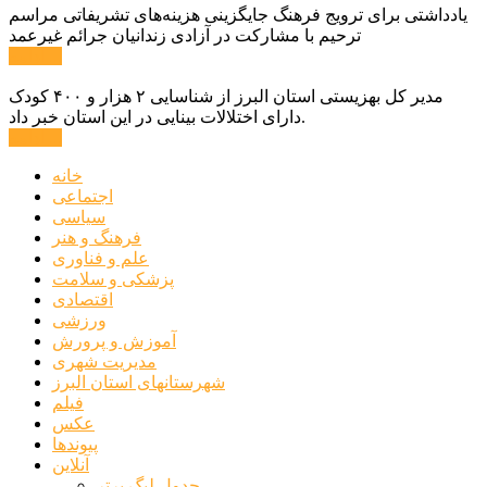
یادداشتی برای ترویج فرهنگ جایگزینی هزینه‌های تشریفاتی مراسم
ترحیم با مشارکت در آزادی زندانیان جرائم غیرعمد
ادامه ...
مدیر کل بهزیستی استان البرز از شناسایی ۲ هزار و ۴۰۰ کودک
دارای اختلالات بینایی در این استان خبر داد.
ادامه ...
خانه
اجتماعی
سیاسی
فرهنگ و هنر
علم و فناوری
پزشکی و سلامت
اقتصادی
ورزشی
آموزش و پرورش
مدیریت شهری
شهرستانهای استان البرز
فیلم
عکس
پیوندها
آنلاین
جدول لیگ برتر