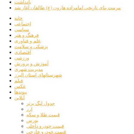
یادداشت
مرمت بنای تاریخی امامزاده هارون (ع) طالقان آغاز شد
خانه
اجتماعی
سیاسی
فرهنگ و هنر
علم و فناوری
پزشکی و سلامت
اقتصادی
ورزشی
آموزش و پرورش
مدیریت شهری
شهرستانهای استان البرز
فیلم
عکس
پیوندها
آنلاین
جدول لیگ برتر
ارز
قیمت طلا و سکه
بورس
قیمت خودرو داخلی
قیمت خودرو خارجی