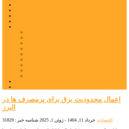
شهرستانهای استان البرز
فیلم
عکس
پیوندها
آنلاین
جدول لیگ برتر
ارز
قیمت طلا و سکه
بورس
قیمت خودرو داخلی
قیمت خودرو خارجی
قیمت تلویزیون
قیمت تبلت
قیمت موبایل
یادداشت
مرمت بنای تاریخی امامزاده هارون (ع) طالقان آغاز شد
اعمال محدودیت برق برای پرمصرف ها در
البرز
اقتصادی
خرداد 11, 1404 - ژوئن 1, 2025
شناسه خبر : 31829