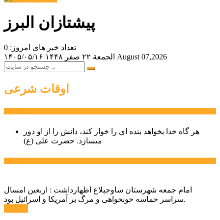
پیشتازان البرز
تعداد خبر های امروز: 0
August 07,2026
الجمعة ۲۲ صفر ۱۴۴۸
۱۴۰۵/۰۵/۱۶
اوقات شرعی
سخن روز
هر گاه خدا بخواهد بنده اي را خوار كند، دانش را از او دور
میسازد.
حضرت علی (ع)
آخرین اخبار:
امام جمعه شهرستان ساوجبلاغ اظهارداشت : اربعین امسال
سراسر حماسه خونخواهی و مرگ بر آمریکا و اسرائیل بود.
ادامه ...