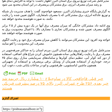
مدیرعامل شرکت توزیع نیروی برق استان البرز اظهار داشت: با توجه به افزایش دمای هوا
و رشد میزان مصرف انرژی، برق مشترکان پرمصرف در این استان محدود می شود.
به گزارش پایگاه خبری پیشتازان البرز، مسعود خواجه‌وند گفت: با هدف مدیریت بار شبکه
و توزیع عادلانه انرژی، برق مشترکانی که با مصرف نامتعارف، الگوی تعیین شده را رعایت
نکنند، به صورت هوشمند محدود خواهد شد.
وی ادامه داد: مشترکان خانگی که میزان مصرف برق آنها در یک دوره بیش از ۲.۵ برابر
الگوی مصرف تعیین شده و مشترکان تجاری با مصارف بالا، با اعمال محدودیت برق به
صورت هوشمند مواجه خواهند شد.
خواجه وند افزود: این مشترکان می‌توانند با کاهش میزان مصرف برق خود و رعایت الگوی
مصرف، این محدودیت را لغو نمایند.
مدیرعامل شرکت توزیع نیروی برق استان البرز، مردم استان را به حداکثر صرفه‌جویی در
مصرف برق با رعایت راهکارهایی ساده همچون خاموش کردن چراغ ‌های اضافی، استفاده
از دور کند کولر آبی، تنظیم دمای کولرها و سامانه‌های سرمایشی منازل روی دمای ٢۵
درجه، خودداری از استفاده همزمان از وسایل برقی پرمصرف و استفاده از تجهیزاتی
همچون ماشین لباسشویی، ظرفشویی و اتو در ساعات پایانی شب، دعوت کرد.
راهبری
خبر قبلی
قاچاقچی کالا در ساوجبلاغ ۱۰ میلیارد ریال جریمه شد
خبر بعدی
۲۵۶ طرح عمرانی البرز بالای ۷۵ درصد پیشرفت فیزیکی
نوشته
هستند
اشتراک گذاری