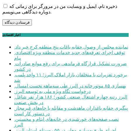
ذخیره نام، ایمیل و وبسایت من در مرورگر برای زمانی که
دوباره دیدگاهی می‌نویسم.
اخبار اقتصادی
نماینده مجلس از وصول حقابه باغات پنج منطقه کرج خبر داد
توقف اجرای تعرفه‌های جدید خدمات منطقه ویژه اقتصادی
پیام
ضرورت تشکیل قرارگاه فرماندهی برای رفع موانع صادرات
در کشور
برخورد تعزیرات با متخلفان بازار املاک البرز؛ ۱۱ واحد پلمب
شد
بهسازی ۸۵ موتورخانه در البرز طی سه‌ماهه نخست امسال
درخواست نگاه ویژه ملی به توسعه البرز
البرز رتبه چهارم اشتغال صنعتی کشور؛ ۱۸۶ هزار نفر شاغل
در بخش صنعت
پیگیری حقابه باغداران ماهدشت و مقابله با چاه‌های غیرمجاز
در دستور کار است
نصب صفحه‌های خورشیدی در خانه‌های ایتام و محسنین
البرز
اجرای طرح بهسازی معابر در ۵۵ روستای استان البرز