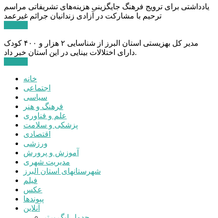
یادداشتی برای ترویج فرهنگ جایگزینی هزینه‌های تشریفاتی مراسم
ترحیم با مشارکت در آزادی زندانیان جرائم غیرعمد
ادامه ...
مدیر کل بهزیستی استان البرز از شناسایی ۲ هزار و ۴۰۰ کودک
دارای اختلالات بینایی در این استان خبر داد.
ادامه ...
خانه
اجتماعی
سیاسی
فرهنگ و هنر
علم و فناوری
پزشکی و سلامت
اقتصادی
ورزشی
آموزش و پرورش
مدیریت شهری
شهرستانهای استان البرز
فیلم
عکس
پیوندها
آنلاین
جدول لیگ برتر