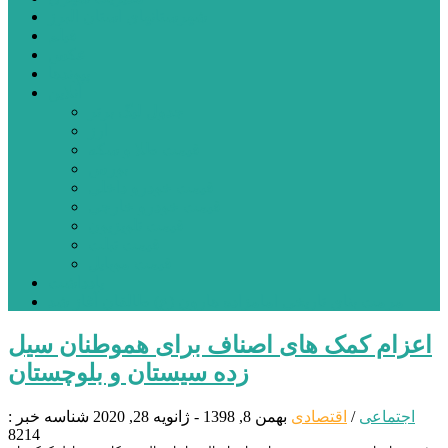
شهرستانهای استان البرز
فیلم
عکس
پیوندها
آنلاین
جدول لیگ برتر
ارز
قیمت طلا و سکه
بورس
قیمت خودرو داخلی
قیمت خودرو خارجی
قیمت تلویزیون
قیمت تبلت
قیمت موبایل
یادداشت
مرمت بنای تاریخی امامزاده هارون (ع) طالقان آغاز شد
اعزام کمک های اصناف برای هموطنان سیل
زده سیستان و بلوچستان
اجتماعی
/
اقتصادی
بهمن 8, 1398 - ژانویه 28, 2020
شناسه خبر :
8214