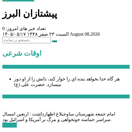
پیشتازان البرز
تعداد خبر های امروز: 0
August 08,2026
السبت ۲۳ صفر ۱۴۴۸
۱۴۰۵/۰۵/۱۷
اوقات شرعی
سخن روز
هر گاه خدا بخواهد بنده اي را خوار كند، دانش را از او دور
میسازد.
حضرت علی (ع)
آخرین اخبار:
امام جمعه شهرستان ساوجبلاغ اظهارداشت : اربعین امسال
سراسر حماسه خونخواهی و مرگ بر آمریکا و اسرائیل بود.
ادامه ...