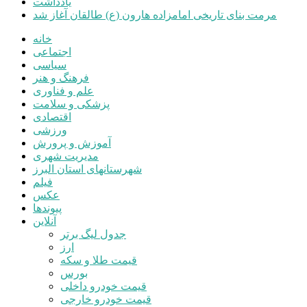
یادداشت
مرمت بنای تاریخی امامزاده هارون (ع) طالقان آغاز شد
خانه
اجتماعی
سیاسی
فرهنگ و هنر
علم و فناوری
پزشکی و سلامت
اقتصادی
ورزشی
آموزش و پرورش
مدیریت شهری
شهرستانهای استان البرز
فیلم
عکس
پیوندها
آنلاین
جدول لیگ برتر
ارز
قیمت طلا و سکه
بورس
قیمت خودرو داخلی
قیمت خودرو خارجی