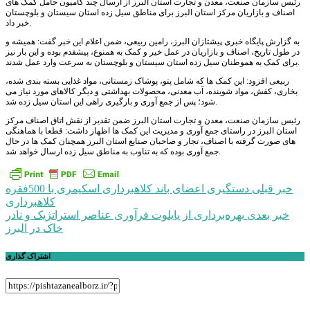
رئیس سازمان صنعت، معدن و تجارت استان البرز از ارسال چند کامیون حامل کمک های
اصناف و بازاریان مرکز استان البرز برای مناطق سیل زده استان سیستان و بلوچستان
خبر داد.
به گزارش پایگاه خبری پیشتازان البرز، رامین ربیعی، ضمن اعلام این خبر گفت: همیشه و
در طول تاریخ، اصناف و بازاریان در عمل خیر و کمک به همنوع، پیشقدم بوده و این بار نیز
برای کمک به هموطنان سیل زده استان سیستان و بلوچستان به سرعت وارد عمل شدند.
ربیعی افزود: این کمک ها که شامل پتو، پوشاک زمستانی، مواد غذایی بسته بندی شده،
بخاری، کفش، مواد شوینده، آب معدنی، محصولات بهداشتی و دیگر کالاهای مورد نیاز می
شود؛ پس از جمع آوری و بارگیری راهی این استان سیل زده شد.
رئیس سازمان صنعت، معدن و تجارت استان البرز ضمن تقدیر از نقش اتاق اصناف مرکز
استان البرز در راستای جمع آوری و مدیریت این کمک ها اظهار داشت: قطعا با هماهنگی
های صورت گرفته با اصناف، تجار و صاحبان صنایع استان البرز همچنان کمک ها در حال
جمع آوری بوده که به تناوب به مناطق سیل زده ارسال خواهد شد.
راهبری
خبر قبلی
دستگیری اعضای باند کلاهبرداری اسکیمری با 500فقره
کلاهبرداری
نوشته
خبر بعدی
بهره‌برداری از پایلوت فرآوری عناصر استراتژیک و نادر
خاک در البرز
اشتراک گذاری