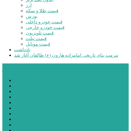
ارز
قیمت طلا و سکه
بورس
قیمت خودرو داخلی
قیمت خودرو خارجی
قیمت تلویزیون
قیمت تبلت
قیمت موبایل
یادداشت
مرمت بنای تاریخی امامزاده هارون (ع) طالقان آغاز شد
پیشتازان البرز
خانه
اجتماعی
سیاسی
فرهنگ و هنر
علم و فناوری
پزشکی و سلامت
اقتصادی
ورزشی
آموزش و پرورش
مدیریت شهری