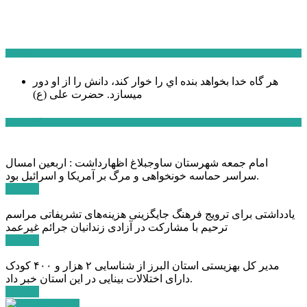
سخن روز
هر گاه خدا بخواهد بنده اي را خوار كند، دانش را از او دور
میسازد.
حضرت علی (ع)
آخرین اخبار:
امام جمعه شهرستان ساوجبلاغ اظهارداشت : اربعین امسال
سراسر حماسه خونخواهی و مرگ بر آمریکا و اسرائیل بود.
ادامه ...
یادداشتی برای ترویج فرهنگ جایگزینی هزینه‌های تشریفاتی مراسم
ترحیم با مشارکت در آزادی زندانیان جرائم غیرعمد
ادامه ...
مدیر کل بهزیستی استان البرز از شناسایی ۲ هزار و ۴۰۰ کودک
دارای اختلالات بینایی در این استان خبر داد.
ادامه ...