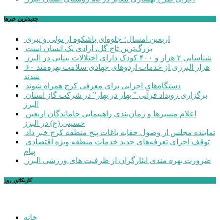
جديدترين خبرها
اربعین امسال؛ جلوه‌ای باشکوه از تولی و تبری
بزرگ‌ترین تاج گل، آزادی یک انسان است
شناسایی ۲ هزار و ۴۰۰ کودک دارای اختلالات بینایی در البرز
۶۰ هزار البرزی از خدمات اردوهای جهادی سلامت بهره‌مند
شدند
دستگاه‌های اجرایی برای معرفی کرج همراه شوند
برگزاری رویداد قرآنی ” بهار در بهار” در شرکت گاز استان
البرز
اعلام مسیرها و زمان‌بندی راهپیمایی جاماندگان اربعین
حسینی (ع) در البرز
نماینده مجلس از وصول حقابه باغات پنج منطقه کرج خبر داد
توقف اجرای تعرفه‌های جدید خدمات منطقه ویژه اقتصادی
پیام
ضرورت بهره مندی ایثارگران از ظرفیت های ورزشی البرز
کاریکاتور روز
خانه