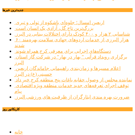
جديدترين خبرها
اربعین امسال؛ جلوه‌ای باشکوه از تولی و تبری
بزرگ‌ترین تاج گل، آزادی یک انسان است
شناسایی ۲ هزار و ۴۰۰ کودک دارای اختلالات بینایی در البرز
۶۰ هزار البرزی از خدمات اردوهای جهادی سلامت بهره‌مند
شدند
دستگاه‌های اجرایی برای معرفی کرج همراه شوند
برگزاری رویداد قرآنی ” بهار در بهار” در شرکت گاز استان
البرز
اعلام مسیرها و زمان‌بندی راهپیمایی جاماندگان اربعین
حسینی (ع) در البرز
نماینده مجلس از وصول حقابه باغات پنج منطقه کرج خبر داد
توقف اجرای تعرفه‌های جدید خدمات منطقه ویژه اقتصادی
پیام
ضرورت بهره مندی ایثارگران از ظرفیت های ورزشی البرز
کاریکاتور روز
خانه