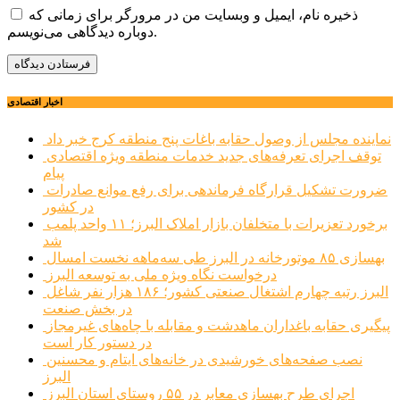
ذخیره نام، ایمیل و وبسایت من در مرورگر برای زمانی که
دوباره دیدگاهی می‌نویسم.
اخبار اقتصادی
نماینده مجلس از وصول حقابه باغات پنج منطقه کرج خبر داد
توقف اجرای تعرفه‌های جدید خدمات منطقه ویژه اقتصادی
پیام
ضرورت تشکیل قرارگاه فرماندهی برای رفع موانع صادرات
در کشور
برخورد تعزیرات با متخلفان بازار املاک البرز؛ ۱۱ واحد پلمب
شد
بهسازی ۸۵ موتورخانه در البرز طی سه‌ماهه نخست امسال
درخواست نگاه ویژه ملی به توسعه البرز
البرز رتبه چهارم اشتغال صنعتی کشور؛ ۱۸۶ هزار نفر شاغل
در بخش صنعت
پیگیری حقابه باغداران ماهدشت و مقابله با چاه‌های غیرمجاز
در دستور کار است
نصب صفحه‌های خورشیدی در خانه‌های ایتام و محسنین
البرز
اجرای طرح بهسازی معابر در ۵۵ روستای استان البرز