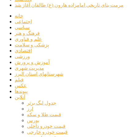
مرمت بنای تاریخی امامزاده هارون (ع) طالقان آغاز شد
خانه
اجتماعی
سیاسی
فرهنگ و هنر
علم و فناوری
پزشکی و سلامت
اقتصادی
ورزشی
آموزش و پرورش
مدیریت شهری
شهرستانهای استان البرز
فیلم
عکس
پیوندها
آنلاین
جدول لیگ برتر
ارز
قیمت طلا و سکه
بورس
قیمت خودرو داخلی
قیمت خودرو خارجی