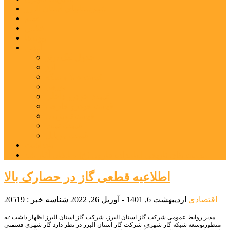
شهرستانهای استان البرز
فیلم
عکس
پیوندها
آنلاین
جدول لیگ برتر
ارز
قیمت طلا و سکه
بورس
قیمت خودرو داخلی
قیمت خودرو خارجی
قیمت تلویزیون
قیمت تبلت
قیمت موبایل
یادداشت
مرمت بنای تاریخی امامزاده هارون (ع) طالقان آغاز شد
اطلاعیه قطعی گاز در حصارک بالا
اقتصادی
اردیبهشت 6, 1401 - آوریل 26, 2022
شناسه خبر : 20519
مدیر روابط عمومی شرکت گاز استان البرز، شرکت گاز استان البرز اظهار داشت :به
منظورتوسعه شبکه گاز شهری، شرکت گاز استان البرز در نظر دارد گاز شهری قسمتی