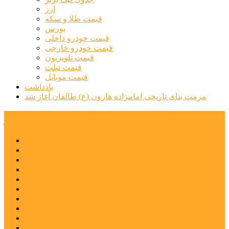
ارز
قیمت طلا و سکه
بورس
قیمت خودرو داخلی
قیمت خودرو خارجی
قیمت تلویزیون
قیمت تبلت
قیمت موبایل
یادداشت
مرمت بنای تاریخی امامزاده هارون (ع) طالقان آغاز شد
پیشتازان البرز
خانه
اجتماعی
سیاسی
فرهنگ و هنر
علم و فناوری
پزشکی و سلامت
اقتصادی
ورزشی
آموزش و پرورش
مدیریت شهری