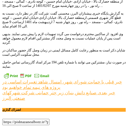
از منطقه حصارک بالا - خیابان آزادی -خیابان امام حسین - کوچه نادری - کمالی - مسجد -
راه نور ، را در روز چهارشنبه مورخ 1401/02/07 از ساعت 9 صبح الی 16 ...
به گزارش پایگاه خبری پیشتازان البرز، محسنی گفت :شرکت گاز در نظر دارد، نسبت به
قطع گاز شهری قسمتی ازمنطقه حصارک بالا- خیابان آزادی-خیابان امام حسین – کوچه
نادری- کمالی – مسجد – راه نور ، روز چهار شنبه 7 اردیبهشت ماه 1401 ازساعت 9 صبح
الی 16 اقدام نماید.
وی افزود :از ساکنین محترم درخواست می گردد تمهیدات لازم را پیش بینی نمایند. بدیهی
است پس از پایان عملیات نسبت به وصل مجدد گاز مشترکین اقدام لازم معمول خواهد
گردید.
شایان ذکر است به منظور رعایت کامل مسائل ایمنی در زمان وصل گاز حضور ساکنان در
محل سکونت الزامی است.
در صورت نیاز، مشترکین می توانند با شماره تلفن 194 مرکز امداد گازرسانی تماس حاصل
نمایند.
راهبری
خبر قبلی
با حمایت شورای شهر، امسال شاهد تغییرات اساسی در
پروژه های نیمه تمام خواهیم بود
نوشته
خبر بعدی
صنایع دانش بنیان زیر چتر حمایتی شرکت شهرکهای
صنعتی البرز
اشتراک گذاری