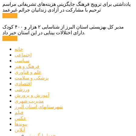
یادداشتی برای ترویج فرهنگ جایگزینی هزینه‌های تشریفاتی مراسم
ترحیم با مشارکت در آزادی زندانیان جرائم غیرعمد
ادامه ...
مدیر کل بهزیستی استان البرز از شناسایی ۲ هزار و ۴۰۰ کودک
دارای اختلالات بینایی در این استان خبر داد.
ادامه ...
خانه
اجتماعی
سیاسی
فرهنگ و هنر
علم و فناوری
پزشکی و سلامت
اقتصادی
ورزشی
آموزش و پرورش
مدیریت شهری
شهرستانهای استان البرز
فیلم
عکس
پیوندها
آنلاین
جدول لیگ برتر