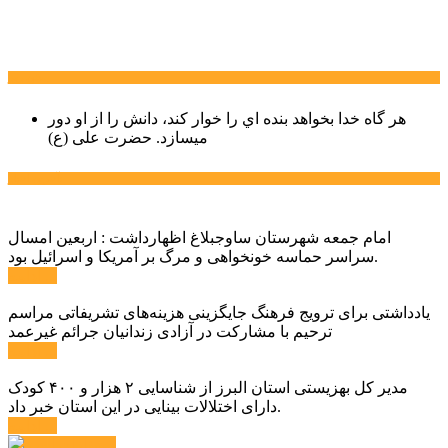
سخن روز
هر گاه خدا بخواهد بنده اي را خوار كند، دانش را از او دور
میسازد.
حضرت علی (ع)
آخرین اخبار:
امام جمعه شهرستان ساوجبلاغ اظهارداشت : اربعین امسال
سراسر حماسه خونخواهی و مرگ بر آمریکا و اسرائیل بود.
ادامه ...
یادداشتی برای ترویج فرهنگ جایگزینی هزینه‌های تشریفاتی مراسم
ترحیم با مشارکت در آزادی زندانیان جرائم غیرعمد
ادامه ...
مدیر کل بهزیستی استان البرز از شناسایی ۲ هزار و ۴۰۰ کودک
دارای اختلالات بینایی در این استان خبر داد.
ادامه ...