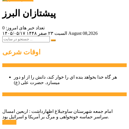
پیشتازان البرز
تعداد خبر های امروز: 0
August 08,2026
السبت ۲۳ صفر ۱۴۴۸
۱۴۰۵/۰۵/۱۷
اوقات شرعی
سخن روز
هر گاه خدا بخواهد بنده اي را خوار كند، دانش را از او دور
میسازد.
حضرت علی (ع)
آخرین اخبار:
امام جمعه شهرستان ساوجبلاغ اظهارداشت : اربعین امسال
سراسر حماسه خونخواهی و مرگ بر آمریکا و اسرائیل بود.
ادامه ...