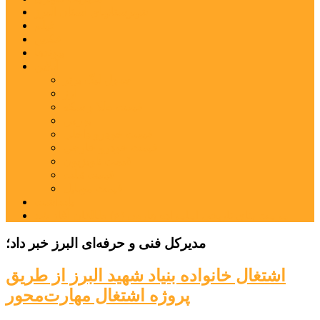
شهرستانهای استان البرز
فیلم
عکس
پیوندها
آنلاین
جدول لیگ برتر
ارز
قیمت طلا و سکه
بورس
قیمت خودرو داخلی
قیمت خودرو خارجی
قیمت تلویزیون
قیمت تبلت
قیمت موبایل
یادداشت
مرمت بنای تاریخی امامزاده هارون (ع) طالقان آغاز شد
مدیرکل فنی و حرفه‌ای البرز خبر داد؛
اشتغال خانواده بنیاد شهید البرز از طریق
پروژه اشتغال مهارت‌محور