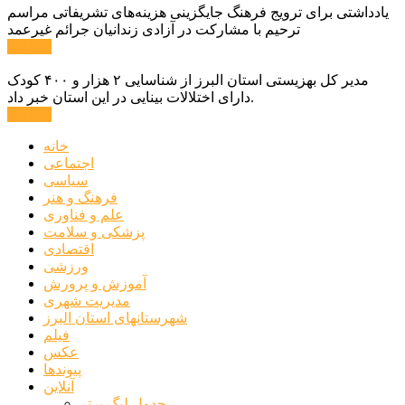
یادداشتی برای ترویج فرهنگ جایگزینی هزینه‌های تشریفاتی مراسم
ترحیم با مشارکت در آزادی زندانیان جرائم غیرعمد
ادامه ...
مدیر کل بهزیستی استان البرز از شناسایی ۲ هزار و ۴۰۰ کودک
دارای اختلالات بینایی در این استان خبر داد.
ادامه ...
خانه
اجتماعی
سیاسی
فرهنگ و هنر
علم و فناوری
پزشکی و سلامت
اقتصادی
ورزشی
آموزش و پرورش
مدیریت شهری
شهرستانهای استان البرز
فیلم
عکس
پیوندها
آنلاین
جدول لیگ برتر