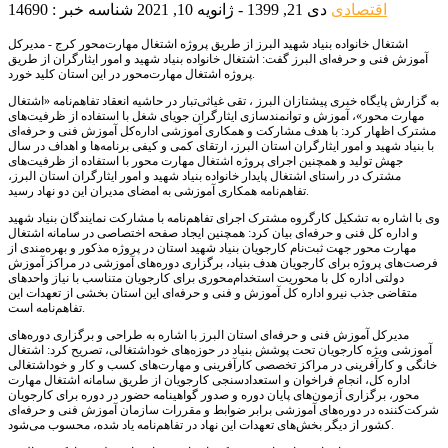
اقتصادی
دی 21, 1399 - ژانویه 10, 2021
شناسه خبر : 14690
اشتغال خانواده بنیاد شهید البرز از طریق پروژه اشتغال مهارت‌محور کرج - مدیرکل
آموزش فنی و حرفه‌ای البرز گفت: اشتغال خانواده بنیاد شهید و امور ایثارگران از طریق
پروژه اشتغال مهارت‌محور در این استان کلید خورد.
به گزارش پایگاه خبری پیشتازان البرز ، تقی غیاثی‌تبار در حاشیه انعقاد تفاهم‌نامه «اشتغال
مهارت محور»، آموزش و توانمندسازی ایثارگران جویای شغل با استفاده از ظرفیت‌های
مشترک اظهار کرد: با هدف مشارکت و همکاری آموزشی اداره‌کل آموزش فنی و حرفه‌ای
با بنیاد شهید و امور ایثارگران استان البرز، ارتقای کمی و کیفی برنامه‌ها و اهداف در سال
جهش تولید و همچنین اجرای پروژه اشتغال مهارت محور با استفاده از ظرفیت‌های
مشترک در راستای اشتغال پایدار خانواده بنیاد شهید و امور ایثارگران استان البرز،
تفاهم‌نامه همکاری آموزشی به امضای مدیران این دو نهاد رسید.
وی با اشاره به تشکیل کارگروه مشترک اجرای تفاهم‌نامه با مشارکت نمایندگان بنیاد شهید
و اداره کل فنی و حرفه‌ای بیان کرد: همچنین ایجاد صفحه اختصاصی در سامانه اشتغال
مهارت محور جهت ثبت‌نام کارجویان بنیاد شهید استان در پروژه مذکور و بهره‌مندی از
فرصت‌های پروژه برای کارجویان هدف بنیاد، برگزاری دوره‌های آموزشی در مراکز آموزش
دولتی اداره کل با محوریت استخدام‌محوری برای کارجویان متناسب با نیاز واحدهای
متقاضی جذب نیرو اداره کل آموزش و فنی و حرفه‌ای این استان بخشی از تعهدات این
تفاهم‌نامه است.
مدیرکل آموزش فنی و حرفه‌ای استان البرز با اشاره به طراحی و برگزاری دوره‌های
آموزشی ویژه کارجویان تحت پوشش بنیاد در حوزه‌های خوداشتغالی، تصریح کرد: اشتغال
خانگی و کارآفرینی در مراکز تخصصی کارآفرینی و مهارت‌های کسب و کار و خوداشتغالی
اداره کل، انجام فراخوان و استعدادسنجی کارجویان از طریق سامانه اشتغال مهارت
محور، برگزاری آزمون‌های پایان دوره و صدور گواهینامه حضور در دوره برای کارجویان
شرکت‌کننده در دوره‌های آموزشی برابر ضوابط و مقررات سازمان آموزش فنی و حرفه‌ای
کشور از دیگر بخش‌های تعهدات این نهاد در تفاهم‌نامه یاد شده، محسوب می‌شود.