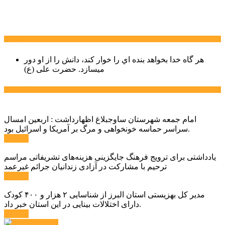
سخن روز
هر گاه خدا بخواهد بنده اي را خوار كند، دانش را از او دور
میسازد.
حضرت علی (ع)
آخرین اخبار:
امام جمعه شهرستان ساوجبلاغ اظهارداشت : اربعین امسال
سراسر حماسه خونخواهی و مرگ بر آمریکا و اسرائیل بود.
ادامه ...
یادداشتی برای ترویج فرهنگ جایگزینی هزینه‌های تشریفاتی مراسم
ترحیم با مشارکت در آزادی زندانیان جرائم غیرعمد
ادامه ...
مدیر کل بهزیستی استان البرز از شناسایی ۲ هزار و ۴۰۰ کودک
دارای اختلالات بینایی در این استان خبر داد.
ادامه ...