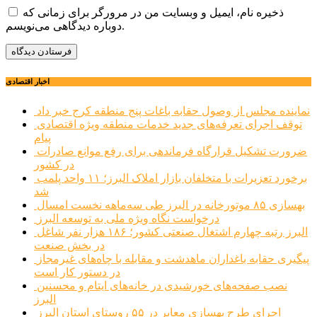
ذخیره نام، ایمیل و وبسایت من در مرورگر برای زمانی که
دوباره دیدگاهی می‌نویسم.
اخبار اقتصادی
نماینده مجلس از وصول حقابه باغات پنج منطقه کرج خبر داد
توقف اجرای تعرفه‌های جدید خدمات منطقه ویژه اقتصادی
پیام
ضرورت تشکیل قرارگاه فرماندهی برای رفع موانع صادرات
در کشور
برخورد تعزیرات با متخلفان بازار املاک البرز؛ ۱۱ واحد پلمب
شد
بهسازی ۸۵ موتورخانه در البرز طی سه‌ماهه نخست امسال
درخواست نگاه ویژه ملی به توسعه البرز
البرز رتبه چهارم اشتغال صنعتی کشور؛ ۱۸۶ هزار نفر شاغل
در بخش صنعت
پیگیری حقابه باغداران ماهدشت و مقابله با چاه‌های غیرمجاز
در دستور کار است
نصب صفحه‌های خورشیدی در خانه‌های ایتام و محسنین
البرز
اجرای طرح بهسازی معابر در ۵۵ روستای استان البرز