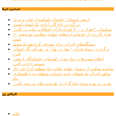
جديدترين خبرها
اربعین امسال؛ جلوه‌ای باشکوه از تولی و تبری
بزرگ‌ترین تاج گل، آزادی یک انسان است
شناسایی ۲ هزار و ۴۰۰ کودک دارای اختلالات بینایی در البرز
۶۰ هزار البرزی از خدمات اردوهای جهادی سلامت بهره‌مند
شدند
دستگاه‌های اجرایی برای معرفی کرج همراه شوند
برگزاری رویداد قرآنی ” بهار در بهار” در شرکت گاز استان
البرز
اعلام مسیرها و زمان‌بندی راهپیمایی جاماندگان اربعین
حسینی (ع) در البرز
نماینده مجلس از وصول حقابه باغات پنج منطقه کرج خبر داد
توقف اجرای تعرفه‌های جدید خدمات منطقه ویژه اقتصادی
پیام
ضرورت بهره مندی ایثارگران از ظرفیت های ورزشی البرز
کاریکاتور روز
خانه