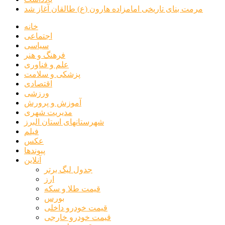
مرمت بنای تاریخی امامزاده هارون (ع) طالقان آغاز شد
خانه
اجتماعی
سیاسی
فرهنگ و هنر
علم و فناوری
پزشکی و سلامت
اقتصادی
ورزشی
آموزش و پرورش
مدیریت شهری
شهرستانهای استان البرز
فیلم
عکس
پیوندها
آنلاین
جدول لیگ برتر
ارز
قیمت طلا و سکه
بورس
قیمت خودرو داخلی
قیمت خودرو خارجی