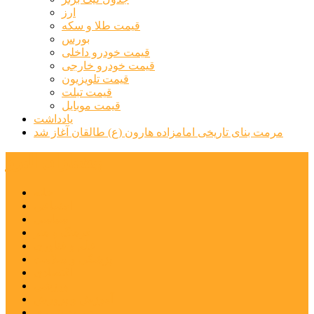
ارز
قیمت طلا و سکه
بورس
قیمت خودرو داخلی
قیمت خودرو خارجی
قیمت تلویزیون
قیمت تبلت
قیمت موبایل
یادداشت
مرمت بنای تاریخی امامزاده هارون (ع) طالقان آغاز شد
پیشتازان البرز
خانه
اجتماعی
سیاسی
فرهنگ و هنر
علم و فناوری
پزشکی و سلامت
اقتصادی
ورزشی
آموزش و پرورش
مدیریت شهری