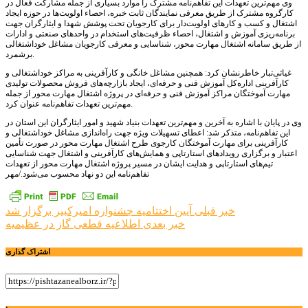
وی مهم‌ترین تعهدات این تفاهم‌نامه مشترک را موارد بسیاری از جمله مشارکت فعال در
کارگروه مشترک از طریق معرفی نمایندگان ثابت خبره، احصاء اولویت‌ها در حوزه ایجاد
اشتغال و کسب و کارهای اولویت‌دار برای کارجویان تحت پوشش شهدا و ایثارگران جهت
برنامه‌ریزی آموزش و اشتغال، احصاء ظرفیت‌های استخدام در واحدهای صنعتی و ادارات
از طریق سامانه اشتغال مهارت محور، شناسایی و معرفی کارجویان مشاغل خوداشتغالی
برشمرد.
غیاثی‌تبار خاطرنشان کرد: همچنین مشاغل خانگی و کارآفرینی به مراکز خوداشتغالی و
کارآفرینی اداره‌کل آموزش فنی و حرفه‌ای، ایجاد بازارچه‌های فروش محصولات تولیدی
مهارت آموختگان مراکز آموزش فنی و حرفه‌ای در پروژه اشتغال مهارت محور از جمله
مهم‌ترین تعهدات تفاهم‌نامه عنوان کرد.
وی در پایان با اشاره به آخرین و مهم‌ترین تعهدات بنیاد شهید و امور ایثارگران این استان در
این تفاهم‌نامه، متذکر شد: اعطای تسهیلات ویژه جهت راه‌اندازی مشاغل خوداشتغالی و
کارآفرینی برای مهارت آموختگان کارجوی طرح اشتغال مهارت محور در صورت تأمین
اعتبار و برگزاری رویدادهای استارتاپی و همایش‌های کارآفرینی و اشتغال جهت شناسایی
تیم‌های استارتاپی و هدایت ایشان در مسیر پروژه اشتغال مهارت محور از تعهدات
تفاهم‌نامه این دو نهاد محسوب می‌شود./مهر
راهبری
خبر قبلی
آیین اختتامیه جشنواره امیرکبیر برگزار شد
خبر بعدی
اطلاعیه قطعی گاز در عظیمیه
نوشته
اشتراک گذاری