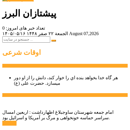
پیشتازان البرز
تعداد خبر های امروز: 0
August 07,2026
الجمعة ۲۲ صفر ۱۴۴۸
۱۴۰۵/۰۵/۱۶
اوقات شرعی
سخن روز
هر گاه خدا بخواهد بنده اي را خوار كند، دانش را از او دور
میسازد.
حضرت علی (ع)
آخرین اخبار:
امام جمعه شهرستان ساوجبلاغ اظهارداشت : اربعین امسال
سراسر حماسه خونخواهی و مرگ بر آمریکا و اسرائیل بود.
ادامه ...