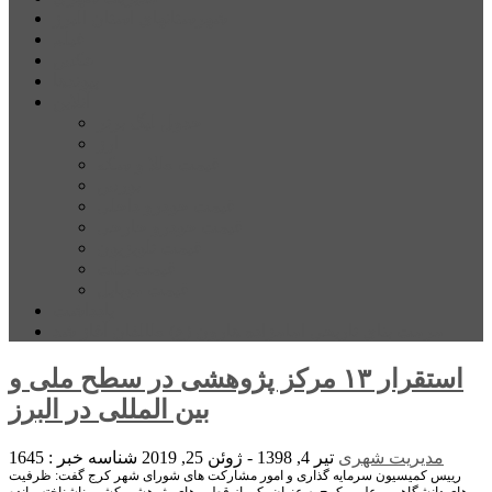
شهرستانهای استان البرز
فیلم
عکس
پیوندها
آنلاین
جدول لیگ برتر
ارز
قیمت طلا و سکه
بورس
قیمت خودرو داخلی
قیمت خودرو خارجی
قیمت تلویزیون
قیمت تبلت
قیمت موبایل
یادداشت
مرمت بنای تاریخی امامزاده هارون (ع) طالقان آغاز شد
استقرار ۱۳ مرکز پژوهشی در سطح ملی و
بین المللی در البرز
مدیریت شهری
تیر 4, 1398 - ژوئن 25, 2019
شناسه خبر : 1645
رییس کمیسیون سرمایه گذاری و امور مشارکت های شورای شهر کرج گفت: ظرفیت