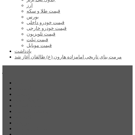
ارز
قیمت طلا و سکه
بورس
قیمت خودرو داخلی
قیمت خودرو خارجی
قیمت تلویزیون
قیمت تبلت
قیمت موبایل
یادداشت
مرمت بنای تاریخی امامزاده هارون (ع) طالقان آغاز شد
پیشتازان البرز
خانه
اجتماعی
سیاسی
فرهنگ و هنر
علم و فناوری
پزشکی و سلامت
اقتصادی
ورزشی
آموزش و پرورش
مدیریت شهری