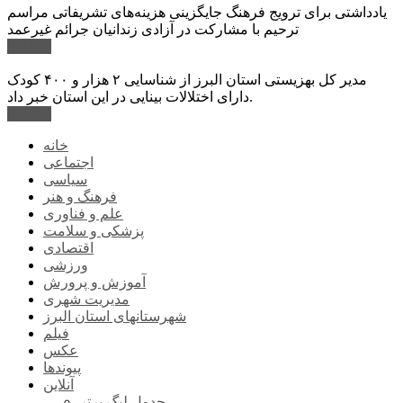
یادداشتی برای ترویج فرهنگ جایگزینی هزینه‌های تشریفاتی مراسم
ترحیم با مشارکت در آزادی زندانیان جرائم غیرعمد
ادامه ...
مدیر کل بهزیستی استان البرز از شناسایی ۲ هزار و ۴۰۰ کودک
دارای اختلالات بینایی در این استان خبر داد.
ادامه ...
خانه
اجتماعی
سیاسی
فرهنگ و هنر
علم و فناوری
پزشکی و سلامت
اقتصادی
ورزشی
آموزش و پرورش
مدیریت شهری
شهرستانهای استان البرز
فیلم
عکس
پیوندها
آنلاین
جدول لیگ برتر