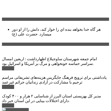
سخن روز
هر گاه خدا بخواهد بنده اي را خوار كند، دانش را از او دور
میسازد.
حضرت علی (ع)
آخرین اخبار:
امام جمعه شهرستان ساوجبلاغ اظهارداشت : اربعین امسال
سراسر حماسه خونخواهی و مرگ بر آمریکا و اسرائیل بود.
ادامه ...
یادداشتی برای ترویج فرهنگ جایگزینی هزینه‌های تشریفاتی مراسم
ترحیم با مشارکت در آزادی زندانیان جرائم غیرعمد
ادامه ...
مدیر کل بهزیستی استان البرز از شناسایی ۲ هزار و ۴۰۰ کودک
دارای اختلالات بینایی در این استان خبر داد.
ادامه ...