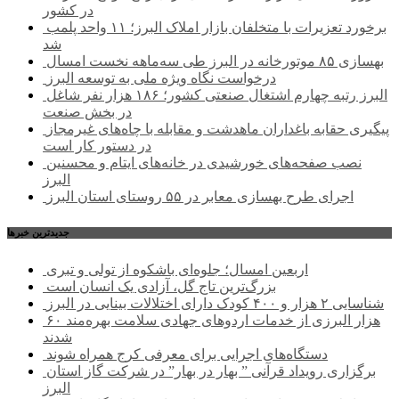
در کشور
برخورد تعزیرات با متخلفان بازار املاک البرز؛ ۱۱ واحد پلمب
شد
بهسازی ۸۵ موتورخانه در البرز طی سه‌ماهه نخست امسال
درخواست نگاه ویژه ملی به توسعه البرز
البرز رتبه چهارم اشتغال صنعتی کشور؛ ۱۸۶ هزار نفر شاغل
در بخش صنعت
پیگیری حقابه باغداران ماهدشت و مقابله با چاه‌های غیرمجاز
در دستور کار است
نصب صفحه‌های خورشیدی در خانه‌های ایتام و محسنین
البرز
اجرای طرح بهسازی معابر در ۵۵ روستای استان البرز
جديدترين خبرها
اربعین امسال؛ جلوه‌ای باشکوه از تولی و تبری
بزرگ‌ترین تاج گل، آزادی یک انسان است
شناسایی ۲ هزار و ۴۰۰ کودک دارای اختلالات بینایی در البرز
۶۰ هزار البرزی از خدمات اردوهای جهادی سلامت بهره‌مند
شدند
دستگاه‌های اجرایی برای معرفی کرج همراه شوند
برگزاری رویداد قرآنی ” بهار در بهار” در شرکت گاز استان
البرز