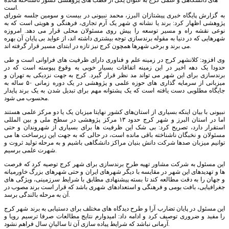
های دانشگاهی و علمی کرج به عنوان یکی از قطب های پژوهشی کشور ناشناخته مانده
است.
به گزارش پایگاه خبری پیشتازان البرز، محمد نبیونی در بیست و سومین جلسه شورای
پژوهشی اظهار کرد: برند یا نشانه یِ شهر یک آرم تجاری، فرهنگی و هویتی است که به
نوعی نقشه راه و مسیر توسعه را پیش روی مسئولان محلی قرار می دهد. امروزه
شهرهایی که در دنیا به مقوله برندسازی توجه بیشتری داشته اند، از عواید بی پایان آن بهره
می برند و برخی شهرها همچون کرج نیز تازه در ابتدای مسیر قرار گرفته اند.
وی افزود: کلانشهر کرج در زمینه علم و فناوری دارای ظرفیت های فراوانی است و طی
حدودا یک دهه اخیر در این زمینه اتفاقات بسیار خوبی به وقوع پیوسته است که در
برندسازی برای این شهر می تواند مد نظر قرار گیرد. کرج به جهت نزدیکی به تهران و
میزبانی از سرمایه گذاری های حوزه علمی و پژوهشی در یک دوره زمانی ۵۰ ساله به
جایگاه مطلوبی دست یافته است که یک پشتوانه مهم برای تبدیل شدن به یک برند پایدار
محسوب می شود.
نبیونی با بیان اینکه بسیاری از استان‌های کشور نهایتا میزبان یک یا دو مرکز علمی هستند
اما در استان البرز و شهر کرج حدود ۱۳ مرکز پژوهشی در سطح ملی و بین المللی
استقرار دارد، تصریح کرد: بی شک این ظرفیت ها برای بسیاری از شهروندان و حتی
مسئولان و نخبگان ناشناخته باقی مانده است، در حالی که به جهت این زیرساخت ها می
توانیم میزبان صدها شرکت دانش بنیان مراکز دانشگاهی باشیم و به مرحله تولید ثروت و
شهرت علمی برسیم.
این مسئول به شرکت مشاور تهیه طرح برندسازی برای شهر کرج توصیه کرد که فرصت
ها و تهدیدهای این شهر در مقایسه با دیگر شهرهای ایران و حتی شهرهای بزرگ خاورمیانه
و جهان را به دقت مطالعه کند تا بسته پیشنهادی مطابق با شرایط سرزمینی، ویژگی های
جغرافیایی، بافت بومی و فرهنگی و استعدادهای شهری باشد که قرار است برند مصوب در
آن به مرحله بالندگی برسد.
این مسئول در پایان تضارب آرا و طرح دیدگاه های مختلف برای دستیابی به برند شهر کرج
را مفید و ضروری توصیف کرد و ادامه داد: امیدوارم نتایج مطالعات صرفا ترسیم رویا و
آرمانی نباشد که شرایط پیاده سازی آن تا سالیانِ سال فراهم نشود.