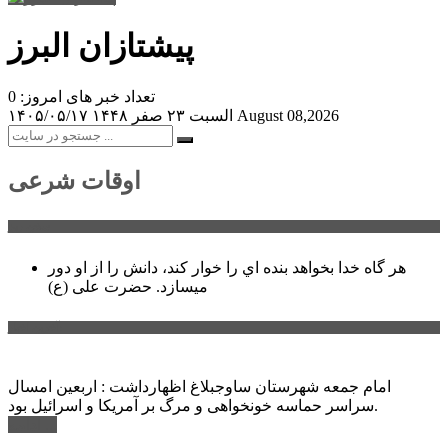
پیشتازان البرز
تعداد خبر های امروز: 0
August 08,2026
السبت ۲۳ صفر ۱۴۴۸
۱۴۰۵/۰۵/۱۷
اوقات شرعی
سخن روز
هر گاه خدا بخواهد بنده اي را خوار كند، دانش را از او دور
میسازد.
حضرت علی (ع)
آخرین اخبار:
امام جمعه شهرستان ساوجبلاغ اظهارداشت : اربعین امسال
سراسر حماسه خونخواهی و مرگ بر آمریکا و اسرائیل بود.
ادامه ...