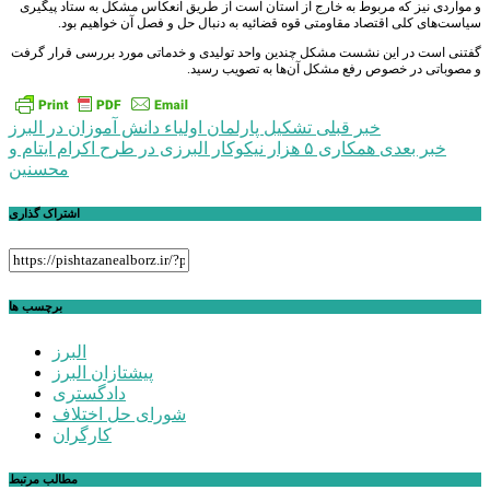
و مواردی نیز که مربوط به خارج از استان است از طریق انعکاس مشکل به ستاد پیگیری
سیاست‌های کلی اقتصاد مقاومتی قوه قضائیه به دنبال حل و فصل آن خواهیم بود.
گفتنی است در این نشست مشکل چندین واحد تولیدی و خدماتی مورد بررسی قرار گرفت
و مصوباتی در خصوص رفع مشکل آن‌ها به تصویب رسید.
راهبری
خبر قبلی
تشکیل پارلمان اولیاء دانش آموزان در البرز
خبر بعدی
همکاری ۵ هزار نیکوکار البرزی در طرح اکرام ایتام و
نوشته
محسنین
اشتراک گذاری
برچسب ها
البرز
پیشتازان البرز
دادگستری
شورای حل اختلاف
کارگران
مطالب مرتبط