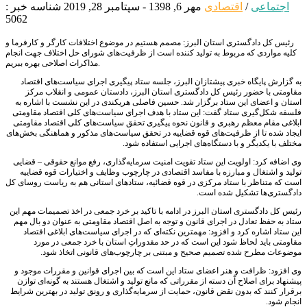
اجتماعی
/
اقتصادی
مهر 6, 1398 - سپتامبر 28, 2019
شناسه خبر :
5062
رئیس کل دادگستری استان البرز: مصمم هستیم در موضوع اختلافات کارگر و کارفرما و
کلیه مواردی که مربوط به تولید کننده است از ظرفیت‌های شورای حل اختلاف جهت انجام
مذاکرات اصلاحی بهره ببریم.
به گزارش پایگاه خبری پیشتازان البرز، جلسه ستاد پیگیری اجرای سیاست‌های اقتصاد
مقاومتی با حضور رئیس کل دادگستری استان البرز، دادستان عمومی و انقلاب مرکز
استان و اعضای این ستاد برگزار شد. حسین فاصلی هریکندی در این نشست با اشاره به
فلسفه شکل‌گیری ستاد گفت: این ستاد با هدف اجرای سیاست‌های کلی اقتصاد مقاومتی
ابلاغی مقام معظم رهبری و قانون نحوه پیگیری تحقق سیاست‌های کلی اقتصاد مقاومتی
ایجاد شده تا از ظرفیت‌های قوه قضاییه در تحقق سیاست‌های مذکور و هماهنگی بخش‌های
مختلف با یکدیگر و با دستگاه‌های اجرایی استفاده شود.
وی اضافه کرد: اولویت این ستاد تقویت امنیت سرمایه‌گذاری، رفع موانع حقوقی – قضایی
تولید و اشتغال و مبارزه با مفاسد اقتصادی در چارچوب وظایف و اختیارات قوه قضاییه
است که متناظر با ستاد مرکزی در قوه قضائیه، ستادهای استانی هم به ریاست روسای کل
دادگستری‌ها تشکیل شده است.
رئیس کل دادگستری استان البرز در ادامه با تاکید بر خرد جمعی در اخذ تصمیمات مهم این
ستاد به حفظ تعادل در اجرای قانون و توجه به اصل اقتصاد مقاومتی به عنوان دو بال مهم
این ستاد اشاره کرد و افزود: مهمترین نکته‌ای که در اجرای سیاست‌های ابلاغی اقتصاد
مقاومتی باید لحاظ شود این است که در حد مقدوراتِ استان با خرد جمعی در مورد
موضوعات مطرح شده تصمیم صحیح و مبتنی بر چارچوب‌های قانونی اتخاذ شود.
وی افزود: ظرافت و هنر اعضای ستاد این است که بین اجرای قوانین و مقررات موجود و
پیشنهاد برای اصلاح آن دسته از مقرراتی که مانع تولید و اشتغال هستند به گونه‌ای توازن
برقرار کنند که بدون نقض قانون، حمایت از سرمایه‌گذاری و رونق تولید در بهترین شرایط
انجام شود.