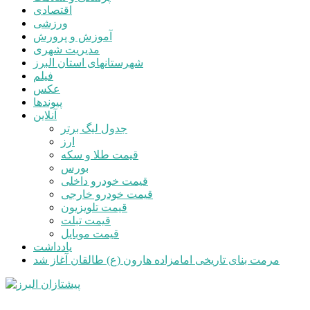
اقتصادی
ورزشی
آموزش و پرورش
مدیریت شهری
شهرستانهای استان البرز
فیلم
عکس
پیوندها
آنلاین
جدول لیگ برتر
ارز
قیمت طلا و سکه
بورس
قیمت خودرو داخلی
قیمت خودرو خارجی
قیمت تلویزیون
قیمت تبلت
قیمت موبایل
یادداشت
مرمت بنای تاریخی امامزاده هارون (ع) طالقان آغاز شد