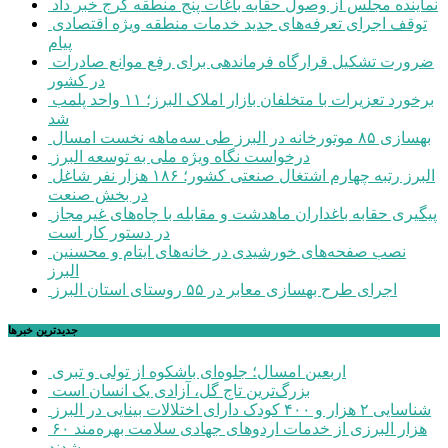
نماینده مجلس از وصول حقابه باغات پنج منطقه کرج خبر داد
توقف اجرای تعرفه‌های جدید خدمات منطقه ویژه اقتصادی
پیام
ضرورت تشکیل قرارگاه فرماندهی برای رفع موانع صادرات
در کشور
برخورد تعزیرات با متخلفان بازار املاک البرز؛ ۱۱ واحد پلمب
شد
بهسازی ۸۵ موتورخانه در البرز طی سه‌ماهه نخست امسال
درخواست نگاه ویژه ملی به توسعه البرز
البرز رتبه چهارم اشتغال صنعتی کشور؛ ۱۸۶ هزار نفر شاغل
در بخش صنعت
پیگیری حقابه باغداران ماهدشت و مقابله با چاه‌های غیرمجاز
در دستور کار است
نصب صفحه‌های خورشیدی در خانه‌های ایتام و محسنین
البرز
اجرای طرح بهسازی معابر در ۵۵ روستای استان البرز
جديدترين خبرها
اربعین امسال؛ جلوه‌ای باشکوه از تولی و تبری
بزرگ‌ترین تاج گل، آزادی یک انسان است
شناسایی ۲ هزار و ۴۰۰ کودک دارای اختلالات بینایی در البرز
۶۰ هزار البرزی از خدمات اردوهای جهادی سلامت بهره‌مند
شدند