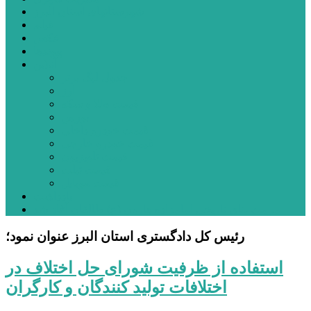
شهرستانهای استان البرز
فیلم
عکس
پیوندها
آنلاین
جدول لیگ برتر
ارز
قیمت طلا و سکه
بورس
قیمت خودرو داخلی
قیمت خودرو خارجی
قیمت تلویزیون
قیمت تبلت
قیمت موبایل
یادداشت
مرمت بنای تاریخی امامزاده هارون (ع) طالقان آغاز شد
رئیس کل دادگستری استان البرز عنوان نمود؛
استفاده از ظرفیت شورای حل اختلاف در
اختلافات تولید کنندگان و کارگران