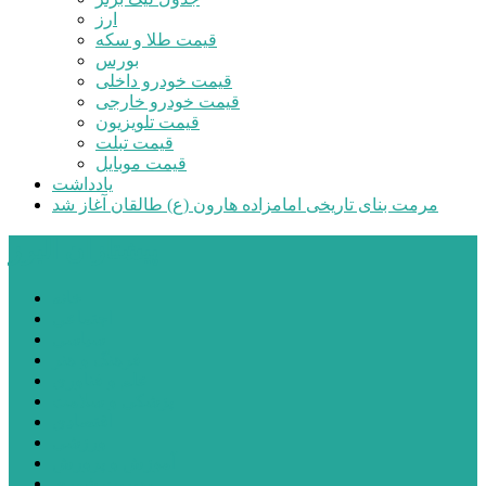
ارز
قیمت طلا و سکه
بورس
قیمت خودرو داخلی
قیمت خودرو خارجی
قیمت تلویزیون
قیمت تبلت
قیمت موبایل
یادداشت
مرمت بنای تاریخی امامزاده هارون (ع) طالقان آغاز شد
پیشتازان البرز
خانه
اجتماعی
سیاسی
فرهنگ و هنر
علم و فناوری
پزشکی و سلامت
اقتصادی
ورزشی
آموزش و پرورش
مدیریت شهری