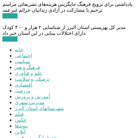
یادداشتی برای ترویج فرهنگ جایگزینی هزینه‌های تشریفاتی مراسم
ترحیم با مشارکت در آزادی زندانیان جرائم غیرعمد
ادامه ...
مدیر کل بهزیستی استان البرز از شناسایی ۲ هزار و ۴۰۰ کودک
دارای اختلالات بینایی در این استان خبر داد.
ادامه ...
خانه
اجتماعی
سیاسی
فرهنگ و هنر
علم و فناوری
پزشکی و سلامت
اقتصادی
ورزشی
آموزش و پرورش
مدیریت شهری
شهرستانهای استان البرز
فیلم
عکس
پیوندها
آنلاین
جدول لیگ برتر