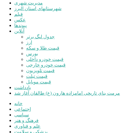
مدیریت شهری
شهرستانهای استان البرز
فیلم
عکس
پیوندها
آنلاین
جدول لیگ برتر
ارز
قیمت طلا و سکه
بورس
قیمت خودرو داخلی
قیمت خودرو خارجی
قیمت تلویزیون
قیمت تبلت
قیمت موبایل
یادداشت
مرمت بنای تاریخی امامزاده هارون (ع) طالقان آغاز شد
خانه
اجتماعی
سیاسی
فرهنگ و هنر
علم و فناوری
پزشکی و سلامت