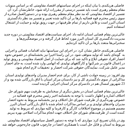
فاضلی هریکندی با بیان اینکه در اجرای سیاستهای اقتصاد مقاومتی که بر اساس منویات
مقام معظم رهبری است باید تفسیر درستی از مقررات ارائه شود، خاطرنشان کرد: آن
تفسیر از اقتصاد مقاومتی که مد نظر مقام معظم رهبری بوده و در دستورالعمل صادره از
سوی رئیس محترم قوه قضائیه بارها بر آن تاکید شده تعبیر و تفسیر مد نظر دادگستری
استان البرز است و تلاش داریم از تمام ظرفیتها در جهت رونق تولید و حمایت از اشتغال
استفاده کنیم.
عالی‌ترین مقام قضایی استان ادامه داد: اجرای سیاست‌های اقتصاد مقاومتی در دوره جدید
مدیریت دادگستری کل استان البرز مورد لحاظ قرار گرفته و در موضعگیری‌ها و
سخنرانی‌ها متعدد بارها بر آن تاکید کرده‌ایم.
فاضلی هریکندی خاطر نشان کرد: در اجرای این سیاستها نباید اقدامات قضائی و اجرایی
به گونه‌ای باشد که تولید متوقف شود. در این راستا اخیرا نیز بخشنامه‌ای در خصوص نحوه
احضار افراد حقوقی ابلاغ و تاکید شد که برای حمایت از اصل اقتصاد مقاومتی و رونق تولید
در اِعمال قانون بر شرکتها و کارگاههای تولیدی که اتهامی وارد شده است، به جای احضار
مدیر عامل شرکت، نمایندگان حقوقی شرکت احضار و تحقیقات لازم انجام شود.
وی افزود: در زمینه حوادث ناشی از کار، برای عدم احضار مدیران واحدهای تولیدی استان
مذاکراتی از سوی دادگستری کل و نیز دادستان مرکز استان با اتاق بازرگانی شده بود و از
23 شهریور امسال هم در دادسرای مرکز استان اجرایی گردیده است.
عالی‌ترین مقام قضایی استان در بخش دیگری از سخنانش به ظرفیت مهم شورای حل
اختلاف اشاره و اظهار داشت: با توجه به بخشنامه اخیر رئیس محترم قوه قضائیه در
خصوص بهره‌گیری از ظرفیت شورای حل اختلاف و نیز بخشنامه مربوط به نحوه احضار
مدیران واحدهای تولیدی و بر اساس مذاکرات انجام شده با اتاق بازرگانی استان البرز
مصمم هستیم در موضوع اختلافات کارگر و کارفرما و کلیه مواردی که مربوط به تولید
کننده است از ظرفیت‌های شورای حل اختلاف جهت انجام مذاکرات اصلاحی بهره ببریم.
وی در پایان تصریح کرد: مواردی که با توجه به دستور العمل سیاستهای اقتصاد مقاومتی
مربوط به استان و قابل حل است با همفکری اعضا در چارچوب قانون چاره‌جویی خواهد شد