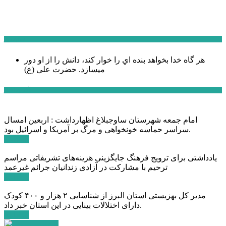
سخن روز
هر گاه خدا بخواهد بنده اي را خوار كند، دانش را از او دور
میسازد.
حضرت علی (ع)
آخرین اخبار:
امام جمعه شهرستان ساوجبلاغ اظهارداشت : اربعین امسال
سراسر حماسه خونخواهی و مرگ بر آمریکا و اسرائیل بود.
ادامه ...
یادداشتی برای ترویج فرهنگ جایگزینی هزینه‌های تشریفاتی مراسم
ترحیم با مشارکت در آزادی زندانیان جرائم غیرعمد
ادامه ...
مدیر کل بهزیستی استان البرز از شناسایی ۲ هزار و ۴۰۰ کودک
دارای اختلالات بینایی در این استان خبر داد.
ادامه ...