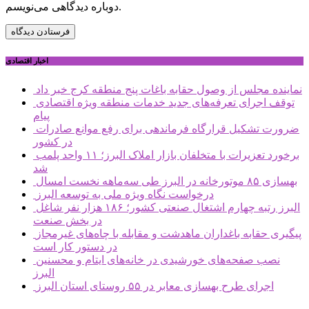
دوباره دیدگاهی می‌نویسم.
اخبار اقتصادی
نماینده مجلس از وصول حقابه باغات پنج منطقه کرج خبر داد
توقف اجرای تعرفه‌های جدید خدمات منطقه ویژه اقتصادی
پیام
ضرورت تشکیل قرارگاه فرماندهی برای رفع موانع صادرات
در کشور
برخورد تعزیرات با متخلفان بازار املاک البرز؛ ۱۱ واحد پلمب
شد
بهسازی ۸۵ موتورخانه در البرز طی سه‌ماهه نخست امسال
درخواست نگاه ویژه ملی به توسعه البرز
البرز رتبه چهارم اشتغال صنعتی کشور؛ ۱۸۶ هزار نفر شاغل
در بخش صنعت
پیگیری حقابه باغداران ماهدشت و مقابله با چاه‌های غیرمجاز
در دستور کار است
نصب صفحه‌های خورشیدی در خانه‌های ایتام و محسنین
البرز
اجرای طرح بهسازی معابر در ۵۵ روستای استان البرز