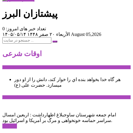
پیشتازان البرز
تعداد خبر های امروز: 0
August 05,2026
الأربعاء ۲۰ صفر ۱۴۴۸
۱۴۰۵/۰۵/۱۴
اوقات شرعی
سخن روز
هر گاه خدا بخواهد بنده اي را خوار كند، دانش را از او دور
میسازد.
حضرت علی (ع)
آخرین اخبار:
امام جمعه شهرستان ساوجبلاغ اظهارداشت : اربعین امسال
سراسر حماسه خونخواهی و مرگ بر آمریکا و اسرائیل بود.
ادامه ...