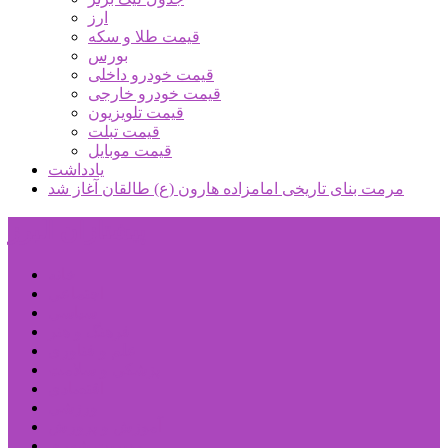
ارز
قیمت طلا و سکه
بورس
قیمت خودرو داخلی
قیمت خودرو خارجی
قیمت تلویزیون
قیمت تبلت
قیمت موبایل
یادداشت
مرمت بنای تاریخی امامزاده هارون (ع) طالقان آغاز شد
پیشتازان البرز
خانه
اجتماعی
سیاسی
فرهنگ و هنر
علم و فناوری
پزشکی و سلامت
اقتصادی
ورزشی
آموزش و پرورش
مدیریت شهری