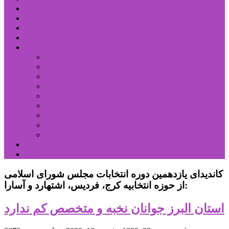
شهرستانهای استان البرز
فیلم
عکس
پیوندها
آنلاین
جدول لیگ برتر
ارز
قیمت طلا و سکه
بورس
قیمت خودرو داخلی
قیمت خودرو خارجی
قیمت تلویزیون
قیمت تبلت
قیمت موبایل
یادداشت
مرمت بنای تاریخی امامزاده هارون (ع) طالقان آغاز شد
کاندیدای یازدهمین دوره انتخابات مجلس شورای اسلامی
از حوزه انتخابیه کرج، فردیس، اشتهارد و آسارا:
استان البرز جوانان نخبه و متخصص کم ندارد