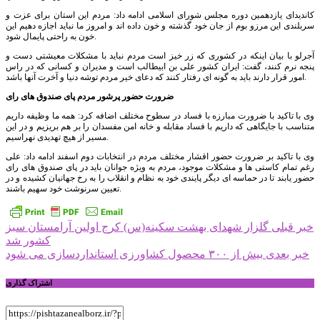
کاندیدای یازدهمین دوره مجلس شورای اسلامی ادامه داد: مردم این استان برای عزت و
سربلندی این مرزو بوم از جان خود گذشته و خون داده اند و امروز ما نباید اجازه دهیم این
خون به راحتی پایمال شود.
آجرلو با بیان اینکه در کشوری که زر خیز است مردم نباید با مشکلات معیشتی دست و
پنجه نرم کنند، گفت: ایران کشور علی بن ابیطالب است و مدیران و کسانی که در راس
امور قرار دارند باید به گونه ای رفتار کنند که دعای خیر مردم توشه دنیا و آخرت آنها باشد.
ضرورت حضور پرشور مردم پای صندوق های رای
وی با تاکید با ضرورت مبارزه با فساد در سطوح مختلف اضافه کرد: همه ما وظیفه داریم
متناسب با جایگاهی که داریم با فساد مقابله و خانه امن مفسدان را بر هم بریزیم و در این
مسیر از هیچ تهدیدی نهراسیم.
وی با تاکید بر ضرورت حضور اقشار مختلف مردم در انتخابات دوم اسفند ادامه داد: علی
رغم تمام کاستی ها و مشکلات موجود، مردم به ویژه جوانان باید در پای صندوق های رای
حضور یابند تا در حماسه ای دیگر پایندی خود به نظام و انقلاب را به رخ جهانیان کشیده و در
تعیین سرنوشت خود سهیم باشند.
راهبری
خبر قبلی
گلزار شهدای بهشت سکینه(س) کرج اولین آرامستان سبز
کشور شد
نوشته
خبر بعدی
بیش از ۳۰۰ محصول کشاورزی استانداردسازی می شود
اشتراک گذاری