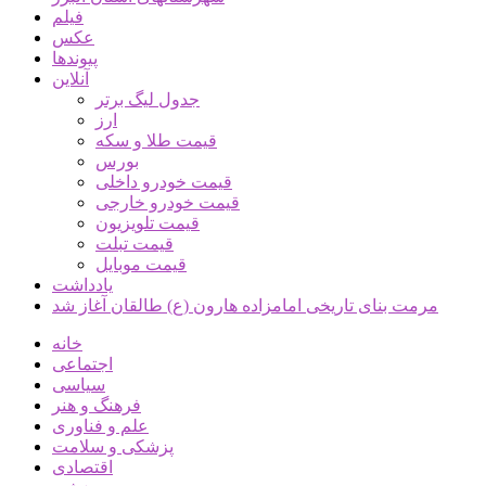
فیلم
عکس
پیوندها
آنلاین
جدول لیگ برتر
ارز
قیمت طلا و سکه
بورس
قیمت خودرو داخلی
قیمت خودرو خارجی
قیمت تلویزیون
قیمت تبلت
قیمت موبایل
یادداشت
مرمت بنای تاریخی امامزاده هارون (ع) طالقان آغاز شد
خانه
اجتماعی
سیاسی
فرهنگ و هنر
علم و فناوری
پزشکی و سلامت
اقتصادی