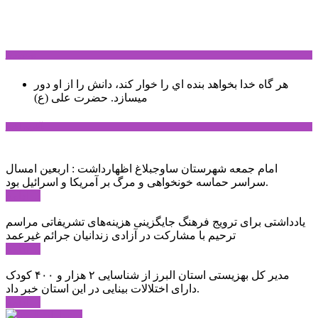
سخن روز
هر گاه خدا بخواهد بنده اي را خوار كند، دانش را از او دور
میسازد.
حضرت علی (ع)
آخرین اخبار:
امام جمعه شهرستان ساوجبلاغ اظهارداشت : اربعین امسال
سراسر حماسه خونخواهی و مرگ بر آمریکا و اسرائیل بود.
ادامه ...
یادداشتی برای ترویج فرهنگ جایگزینی هزینه‌های تشریفاتی مراسم
ترحیم با مشارکت در آزادی زندانیان جرائم غیرعمد
ادامه ...
مدیر کل بهزیستی استان البرز از شناسایی ۲ هزار و ۴۰۰ کودک
دارای اختلالات بینایی در این استان خبر داد.
ادامه ...