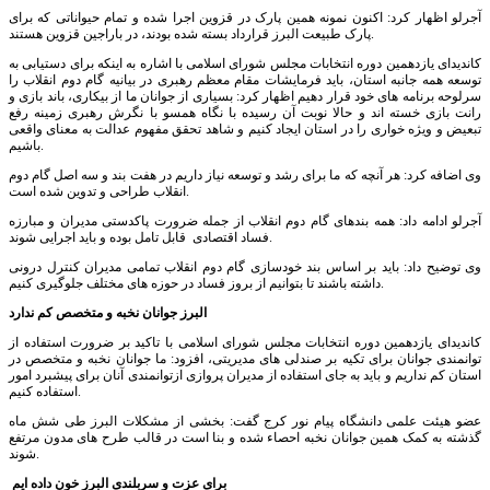
آجرلو اظهار کرد: اکنون نمونه همین پارک در قزوین اجرا شده و تمام حیواناتی که برای
پارک طبیعت البرز قرارداد بسته شده بودند، در باراجین قزوین هستند.
کاندیدای یازدهمین دوره انتخابات مجلس شورای اسلامی با اشاره به اینکه برای دستیابی به
توسعه همه جانبه استان، باید فرمایشات مقام معظم رهبری در بیانیه گام دوم انقلاب را
سرلوحه برنامه های خود قرار دهیم اظهار کرد: بسیاری از جوانان ما از بیکاری، باند بازی و
رانت بازی خسته اند و حالا نوبت آن رسیده با نگاه همسو با نگرش رهبری زمینه رفع
تبعیض و ویژه خواری را در استان ایجاد کنیم و شاهد تحقق مفهوم عدالت به معنای واقعی
باشیم.
وی اضافه کرد: هر آنچه که ما برای رشد و توسعه نیاز داریم در هفت بند و سه اصل گام دوم
انقلاب طراحی و تدوین شده است.
آجرلو ادامه داد: همه بندهای گام دوم انقلاب از جمله ضرورت پاکدستی مدیران و مبارزه
فساد اقتصادی قابل تامل بوده و باید اجرایی شوند.
وی توضیح داد: باید بر اساس بند خودسازی گام دوم انقلاب تمامی مدیران کنترل درونی
داشته باشند تا بتوانیم از بروز فساد در حوزه های مختلف جلوگیری کنیم.
البرز جوانان نخبه و متخصص کم ندارد
کاندیدای یازدهمین دوره انتخابات مجلس شورای اسلامی با تاکید بر ضرورت استفاده از
توانمندی جوانان برای تکیه بر صندلی های مدیریتی، افزود: ما جوانان نخبه و متخصص در
استان کم نداریم و باید به جای استفاده از مدیران پروازی ازتوانمندی آنان برای پیشبرد امور
استفاده کنیم.
عضو هیئت علمی دانشگاه پیام نور کرج گفت: بخشی از مشکلات البرز طی شش ماه
گذشته به کمک همین جوانان نخبه احصاء شده و بنا است در قالب طرح های مدون مرتفع
شوند.
برای عزت و سربلندی البرز خون داده ایم