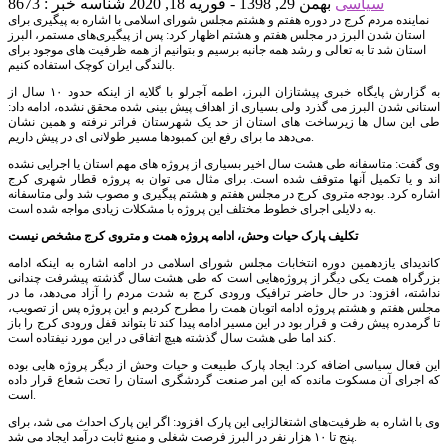
سیاسی
بهمن 29, 1398 - فوریه 18, 2020
شناسه خبر : 8673
نماینده مردم کرج در دوره هفتم و هشتم مجلس شورای اسلامی با اشاره به پیگیری برای
استان شدن البرز در مجلس هفتم و هشتم اظهار کرد: پس از پیگیری‌های مستمر، البرز
استان شد تا به تعالی و رشد همه جانبه برسیم و بتوانیم از همه ظرفیت های موجود برای
بالندگی ایران کوچک استفاده کنیم.
به گزارش پایگاه خبری پیشتازان البرز، اطمه آجرلو با گلایه از اینکه حدود ۱۰ سال از
استانی شدن البرز می گذرد ولی بسیاری از اهداف پیش بینی شده محقق نشده، ادامه داد:
طی این سال ها زیرساخت های استان از حد یک شهرستان فراتر نرفته و همین نشان
می‌دهد ما برای رفع این کمبودها مسیر طولانی ای در پیش داریم.
وی گفت: متاسفانه طی هشت سال اخیر بسیاری از پروژه های مهم استان یا اجرایی نشده
اند و یا تکمیل آنها متوقف شده است. برای مثال می توان به پروژه قطار شهری کرج
اشاره کرد. بودجه متروی کرج در مجلس هفتم و هشتم پیگیری و مصوب شد ولی متاسفانه
به دلایلی اجرای خطوط مختلف این پروژه با مشکلات زیادی مواجه شده است.
تکلیف پارک حیات وحش، ادامه پروژه همت و متروی کرج مشخص نیست
کاندیدای یازدهمین دوره انتخابات مجلس شورای اسلامی در ادامه اشاره به اینکه ادامه
بزرگراه همت یکی دیگر از پروژه‌هایی است که طی هشت سال گذشته پیشرفت چندانی
نداشته، افزود: در حال حاضر ترافیک ورودی کرج به شدت مردم را آزاد می‌دهد، ما در
مجلس هفتم و هشتم پروژه ادامه اتوبان همت را مطرح کردیم و این پروژه پس از تصویب،
تا گرمدره پیش رفت و قرار بود در این مسیر ادامه پیدا کند تا بتواند قفل ورودی کرج را باز
کند اما طی هشت سال گذشته هیچ اتفاقی در این مورد نیفتاده است.
این فعال سیاسی اضافه کرد: ایجاد پارک طبیعت و حیات وحش از دیگر پروژه هایی بوده
که اجرای آن مسکوت مانده که این امر صنعت گردشگری استان را تحت شعاع قرار داده
است.
وی با اشاره به ظرفیت‌های اشتغالزایی این پارک افزود: اگر این پارک احداث می شد، برای
پنج تا ۱۰ هزار نفر در البرز فرصت شغلی و منبع ثابت درآمد ایجاد می شد.