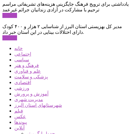
یادداشتی برای ترویج فرهنگ جایگزینی هزینه‌های تشریفاتی مراسم
ترحیم با مشارکت در آزادی زندانیان جرائم غیرعمد
ادامه ...
مدیر کل بهزیستی استان البرز از شناسایی ۲ هزار و ۴۰۰ کودک
دارای اختلالات بینایی در این استان خبر داد.
ادامه ...
خانه
اجتماعی
سیاسی
فرهنگ و هنر
علم و فناوری
پزشکی و سلامت
اقتصادی
ورزشی
آموزش و پرورش
مدیریت شهری
شهرستانهای استان البرز
فیلم
عکس
پیوندها
آنلاین
جدول لیگ برتر