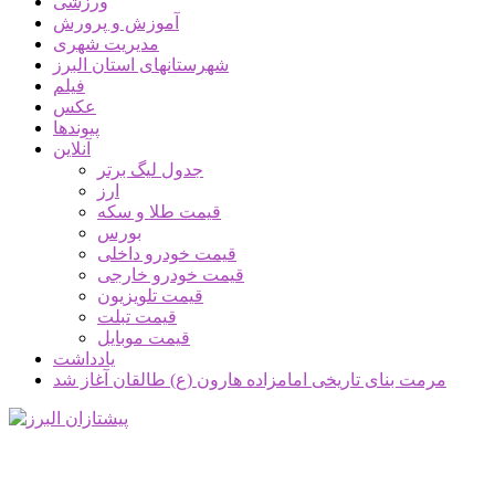
ورزشی
آموزش و پرورش
مدیریت شهری
شهرستانهای استان البرز
فیلم
عکس
پیوندها
آنلاین
جدول لیگ برتر
ارز
قیمت طلا و سکه
بورس
قیمت خودرو داخلی
قیمت خودرو خارجی
قیمت تلویزیون
قیمت تبلت
قیمت موبایل
یادداشت
مرمت بنای تاریخی امامزاده هارون (ع) طالقان آغاز شد