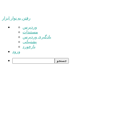
رفتن به نوار ابزار
درباره
وردپرس
وردپرس
مستندات
یادگیری وردپرس
پشتیبانی
بازخورد
ورود
جستجو