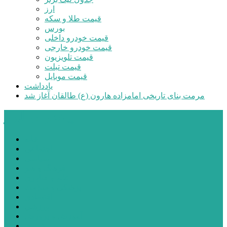
ارز
قیمت طلا و سکه
بورس
قیمت خودرو داخلی
قیمت خودرو خارجی
قیمت تلویزیون
قیمت تبلت
قیمت موبایل
یادداشت
مرمت بنای تاریخی امامزاده هارون (ع) طالقان آغاز شد
پیشتازان البرز
خانه
اجتماعی
سیاسی
فرهنگ و هنر
علم و فناوری
پزشکی و سلامت
اقتصادی
ورزشی
آموزش و پرورش
مدیریت شهری