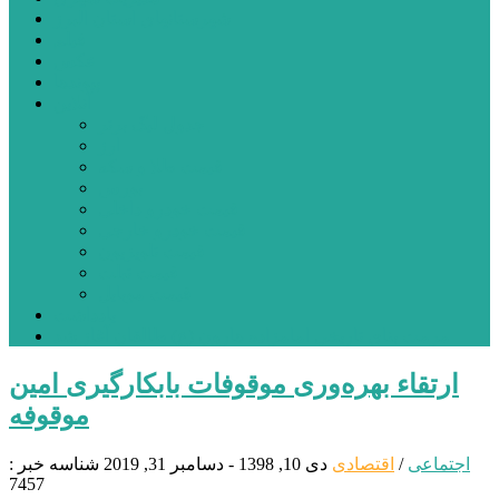
شهرستانهای استان البرز
فیلم
عکس
پیوندها
آنلاین
جدول لیگ برتر
ارز
قیمت طلا و سکه
بورس
قیمت خودرو داخلی
قیمت خودرو خارجی
قیمت تلویزیون
قیمت تبلت
قیمت موبایل
یادداشت
مرمت بنای تاریخی امامزاده هارون (ع) طالقان آغاز شد
ارتقاء بهره‌وری موقوفات بابکارگیری امین
موقوفه
اجتماعی
/
اقتصادی
دی 10, 1398 - دسامبر 31, 2019
شناسه خبر :
7457