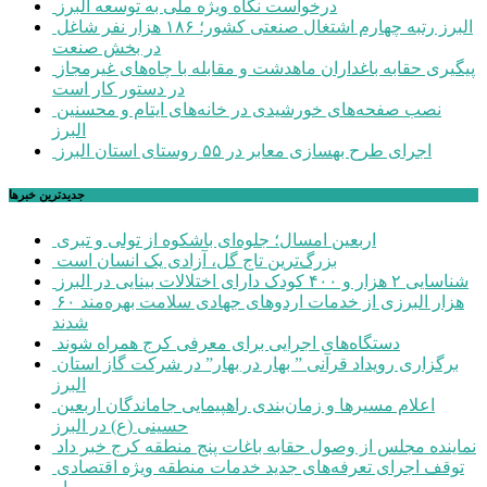
درخواست نگاه ویژه ملی به توسعه البرز
البرز رتبه چهارم اشتغال صنعتی کشور؛ ۱۸۶ هزار نفر شاغل
در بخش صنعت
پیگیری حقابه باغداران ماهدشت و مقابله با چاه‌های غیرمجاز
در دستور کار است
نصب صفحه‌های خورشیدی در خانه‌های ایتام و محسنین
البرز
اجرای طرح بهسازی معابر در ۵۵ روستای استان البرز
جديدترين خبرها
اربعین امسال؛ جلوه‌ای باشکوه از تولی و تبری
بزرگ‌ترین تاج گل، آزادی یک انسان است
شناسایی ۲ هزار و ۴۰۰ کودک دارای اختلالات بینایی در البرز
۶۰ هزار البرزی از خدمات اردوهای جهادی سلامت بهره‌مند
شدند
دستگاه‌های اجرایی برای معرفی کرج همراه شوند
برگزاری رویداد قرآنی ” بهار در بهار” در شرکت گاز استان
البرز
اعلام مسیرها و زمان‌بندی راهپیمایی جاماندگان اربعین
حسینی (ع) در البرز
نماینده مجلس از وصول حقابه باغات پنج منطقه کرج خبر داد
توقف اجرای تعرفه‌های جدید خدمات منطقه ویژه اقتصادی