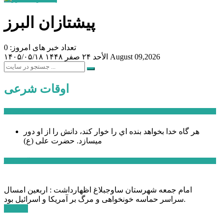
پیشتازان البرز
تعداد خبر های امروز: 0
August 09,2026
الأحد ۲۴ صفر ۱۴۴۸
۱۴۰۵/۰۵/۱۸
اوقات شرعی
سخن روز
هر گاه خدا بخواهد بنده اي را خوار كند، دانش را از او دور
میسازد.
حضرت علی (ع)
آخرین اخبار:
امام جمعه شهرستان ساوجبلاغ اظهارداشت : اربعین امسال
سراسر حماسه خونخواهی و مرگ بر آمریکا و اسرائیل بود.
ادامه ...