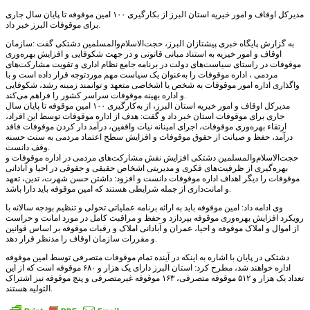
مدیرکل اوقاف و امور خیریه استان البرز از بکارگیری ۱۰۰ امین موقوفه تا پایان سال جاری
برای موقوفات البرز خبر داد.
به گزارش پایگاه خبری پیشتازان البرز، حجت‌الاسلام‌والمسلمین دشتکی گفت :سازمان
اوقاف و امور خیریه به استناد مبانی قانونی و در جهت شکوفایی و افزایش بهره‌وری
موقوفات در راستای سیاست‌های دولت در برنامه جامع نظام اداری و تقویت مشارکت‌های
مردمی ، اداره موقوفات را به‌عنوان یک سیاست مهم موردتوجه قرار داده است و با
واگذاری اداره امور موقوفات به شخص یا اشخاصی متعهد و توانمند زمینه رشد، شکوفایی
و اداره بهینه موقوفات سراسر کشور را فراهم می‌کند.
مدیرکل اوقاف و امور خیریه استان البرز، از به‌کارگیری ۱۰۰ امین موقوفه تا پایان سال
جاری برای موقوفات استان خبر داد و گفت: هدف از اداره موقوفات توسط این افراد،
ارتقاء بهره‌وری موقوفات، اجرای امینانه نیات واقفین، درآمد دار کردن موقوفات فاقد
درآمد، حفظ و صیانت از حقوق موقوفات و افزایش سطح اعتماد مردمی به سنت حسنه
وقف دانست.
حجت‌الاسلام‌والمسلمین دشتکی افزایش نقش مشارکت‌های مردمی در اداره موقوفات و
بهره‌گیری از ظرفیت‌های فکری و مدیریتی اشخاص حقیقی و حقوقی در احیا و آبادانی
موقوفات را دیگر اهداف اداره موقوفات دانست و افزود: داشتن حسن شهرت، تدین، تعهد
و امانت‌داری از جمله شرایطی هستند که امین موقوفه باید دارا باشد.
وی ادامه داد: امین موقوفه باید به ارائه برنامه عملیاتی تحولی و تنظیم بودجه سالانه با
رویکرد افزایش بهره‌وری موقوفه بپردازد و حفظ و مراقبت کامل در مورد امانت و حراست
از اموال و املاک موقوفه و احیا، عمران و آبادانی املاک و رقبات موقوفه بر اساس قوانین
و مقررات سازمان اوقاف را مدنظر قرار دهد.
دشتکی در پایان با اشاره به اینکه در آینده تمام موقوفات متصرفی توسط امین موقوفه
اداره خواهند شد، مطرح کرد: استان البرز دارای یک هزار و ۶۸۰ موقوفه است که از این
تعداد یک هزار و ۵۱۲ موقوفه متصرفی، ۱۶۳ موقوفه غیرمتصرفی و پنج موقوفه نیز اشتراک
التولیه هستند.