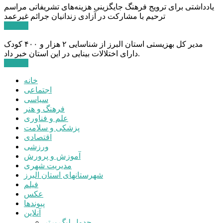
یادداشتی برای ترویج فرهنگ جایگزینی هزینه‌های تشریفاتی مراسم
ترحیم با مشارکت در آزادی زندانیان جرائم غیرعمد
ادامه ...
مدیر کل بهزیستی استان البرز از شناسایی ۲ هزار و ۴۰۰ کودک
دارای اختلالات بینایی در این استان خبر داد.
ادامه ...
خانه
اجتماعی
سیاسی
فرهنگ و هنر
علم و فناوری
پزشکی و سلامت
اقتصادی
ورزشی
آموزش و پرورش
مدیریت شهری
شهرستانهای استان البرز
فیلم
عکس
پیوندها
آنلاین
جدول لیگ برتر