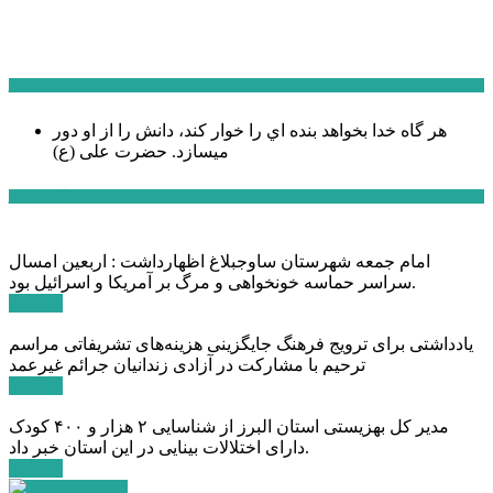
سخن روز
هر گاه خدا بخواهد بنده اي را خوار كند، دانش را از او دور
میسازد.
حضرت علی (ع)
آخرین اخبار:
امام جمعه شهرستان ساوجبلاغ اظهارداشت : اربعین امسال
سراسر حماسه خونخواهی و مرگ بر آمریکا و اسرائیل بود.
ادامه ...
یادداشتی برای ترویج فرهنگ جایگزینی هزینه‌های تشریفاتی مراسم
ترحیم با مشارکت در آزادی زندانیان جرائم غیرعمد
ادامه ...
مدیر کل بهزیستی استان البرز از شناسایی ۲ هزار و ۴۰۰ کودک
دارای اختلالات بینایی در این استان خبر داد.
ادامه ...