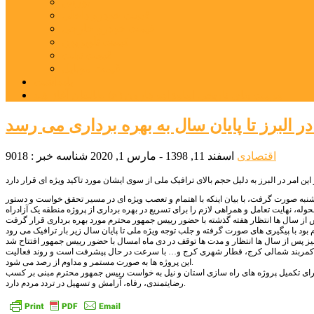
بورس
قیمت خودرو داخلی
قیمت خودرو خارجی
قیمت تلویزیون
قیمت تبلت
قیمت موبایل
یادداشت
مرمت بنای تاریخی امامزاده هارون (ع) طالقان آغاز شد
ر البرز تا پایان سال به بهره برداری می رسد
اقتصادی
اسفند 11, 1398 - مارس 1, 2020
شناسه خبر : 9018
 یکشنبه صورت گرفت، با بیان اینکه با اهتمام و تعصب ویژه ای در مسیر تحقق خواست و دستور
، نهایت تعامل و همراهی لازم را برای تسریع در بهره برداری از پروژه منطقه یک آزادراه
روژه کمربند شمالی کرج، قطار شهری کرج و… با سرعت در حال پیشرفت است و روند فعالیت
این پروژه ها به صورت مستمر و مداوم از رصد می شود.
رز برای تکمیل پروژه های راه سازی استان و نیل به خواست رییس جمهور محترم مبنی بر کسب
رضایتمندی، رفاه، آرامش و تسهیل در تردد مردم دارد.