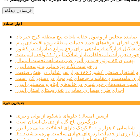
اخبار اقتصادی
نماینده مجلس از وصول حقابه باغات پنج منطقه کرج خبر داد
وقف اجرای تعرفه‌های جدید خدمات منطقه ویژه اقتصادی پیام
شکیل قرارگاه فرماندهی برای رفع موانع صادرات در کشور
ورد تعزیرات با متخلفان بازار املاک البرز؛ ۱۱ واحد پلمب شد
بهسازی ۸۵ موتورخانه در البرز طی سه‌ماهه نخست امسال
درخواست نگاه ویژه ملی به توسعه البرز
صنعتی کشور؛ ۱۸۶ هزار نفر شاغل در بخش صنعت
اران ماهدشت و مقابله با چاه‌های غیرمجاز در دستور کار است
نصب صفحه‌های خورشیدی در خانه‌های ایتام و محسنین البرز
اجرای طرح بهسازی معابر در ۵۵ روستای استان البرز
جديدترين خبرها
اربعین امسال؛ جلوه‌ای باشکوه از تولی و تبری
بزرگ‌ترین تاج گل، آزادی یک انسان است
شناسایی ۲ هزار و ۴۰۰ کودک دارای اختلالات بینایی در البرز
هزار البرزی از خدمات اردوهای جهادی سلامت بهره‌مند شدند
دستگاه‌های اجرایی برای معرفی کرج همراه شوند