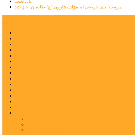
یادداشت
مرمت بنای تاریخی امامزاده هارون (ع) طالقان آغاز شد
پیشتازان البرز
خانه
اجتماعی
سیاسی
فرهنگ و هنر
علم و فناوری
پزشکی و سلامت
اقتصادی
ورزشی
آموزش و پرورش
مدیریت شهری
شهرستانهای استان البرز
فیلم
عکس
پیوندها
آنلاین
جدول لیگ برتر
ارز
قیمت طلا و سکه