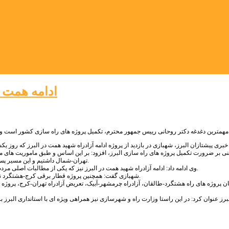
ادامه همت د
خبری پیشتازان البرز، شهبازی در بازدید از پروژه ادامه آزادراه شهید همت در البرز که روز
 بر ضرورت تکمیل پروژه های راه سازی البرز، افزود: بر این اساس و طبق ماموریت های محوله
تهران-شمال داشتیم و این مسیر پس از سال ها انتظار هفته گذشته با حضور رییس جمهور محترم مورد بهره برداری قرار گرفت.
وی ادامه داد: ادامه آزادراه شهید همت در البرز نیز که یکی از مطالبات اصلی مردم بود با پیگیری های صورت گرفته و جلب توجه ویژه ملی تا پایان سال زیر بار ترافیک می رود.
شهبازی گفت: همچنین پروژه قطار برقی کرج-هشتگرد نیز پس از سال ها انتظار و مدت ها توقف در دی ماه امسال با حضور رییس جمهور افتتاح شد.
میان پروژه های راه هشتگرد-طالقان، آزادراه چرمشهر-آبیک، تعریض آزادراه تهران-کرج، پ
لبرز عنوان کرد: در این راستا وزارت راه و شهرسازی نیز همراهی ویژه ای با استانداری الب