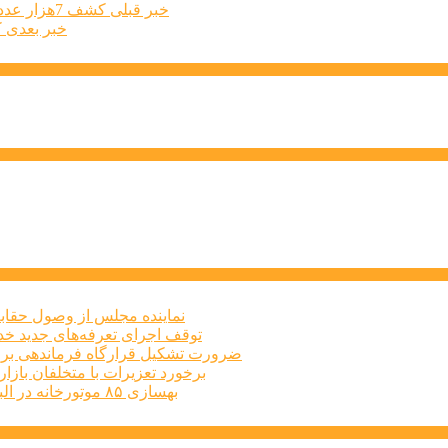
خبر قبلی
کشف 7هزار عدد قوطی ژل و مقادیر زیادی مواد اولیه تولید ژل تقلبی در گلدشت کرج
خبر بعدی
کمک 
نماینده مجلس از وصول حقابه
توقف اجرای تعرفه‌های جدید خد
ضرورت تشکیل قرارگاه فرماندهی برا
برخورد تعزیرات با متخلفان بازار املاک البرز
بهسازی ۸۵ موتورخانه در البرز طی سه‌ماهه نخست امسال