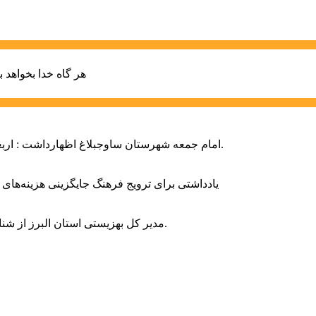
هر گاه خدا بخواهد ب
امام جمعه شهرستان ساوجبلاغ اظهارداشت : اربعین امسال سراسر حماسه خونخواهی و مرگ بر آمریکا و اسرائیل بود.
یادداشتی برای ترویج فرهنگ جایگزینی هزینه‌های
مدیر کل بهزیستی استان البرز از شناسایی ۲ هزار و ۴۰۰ کودک دارای اختلالات بینایی در این استان خبر داد.