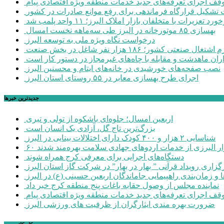
وقف اجرای تعرفه‌های جدید خدمات منطقه ویژه اقتصادی پیام
شکیل قرارگاه فرماندهی برای رفع موانع صادرات در کشور
ورد تعزیرات با متخلفان بازار املاک البرز؛ ۱۱ واحد پلمب شد
بهسازی ۸۵ موتورخانه در البرز طی سه‌ماهه نخست امسال
درخواست نگاه ویژه ملی به توسعه البرز
صنعتی کشور؛ ۱۸۶ هزار نفر شاغل در بخش صنعت
اران ماهدشت و مقابله با چاه‌های غیرمجاز در دستور کار است
نصب صفحه‌های خورشیدی در خانه‌های ایتام و محسنین البرز
اجرای طرح بهسازی معابر در ۵۵ روستای استان البرز
جديدترين خبرها
اربعین امسال؛ جلوه‌ای باشکوه از تولی و تبری
بزرگ‌ترین تاج گل، آزادی یک انسان است
شناسایی ۲ هزار و ۴۰۰ کودک دارای اختلالات بینایی در البرز
هزار البرزی از خدمات اردوهای جهادی سلامت بهره‌مند شدند
دستگاه‌های اجرایی برای معرفی کرج همراه شوند
گزاری رویداد قرآنی ” بهار در بهار” در شرکت گاز استان البرز
 و زمان‌بندی راهپیمایی جاماندگان اربعین حسینی (ع) در البرز
نماینده مجلس از وصول حقابه باغات پنج منطقه کرج خبر داد
وقف اجرای تعرفه‌های جدید خدمات منطقه ویژه اقتصادی پیام
ضرورت بهره مندی ایثارگران از ظرفیت های ورزشی البرز