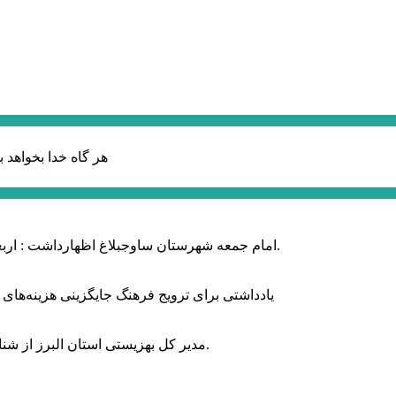
هر گاه خدا بخواهد ب
امام جمعه شهرستان ساوجبلاغ اظهارداشت : اربعین امسال سراسر حماسه خونخواهی و مرگ بر آمریکا و اسرائیل بود.
یادداشتی برای ترویج فرهنگ جایگزینی هزینه‌های
مدیر کل بهزیستی استان البرز از شناسایی ۲ هزار و ۴۰۰ کودک دارای اختلالات بینایی در این استان خبر داد.