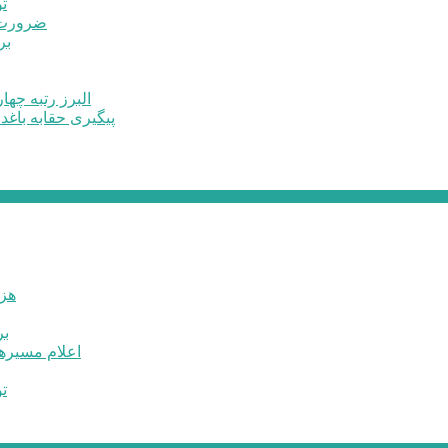
ت
ضرورت ت
برخ
البرز رتبه چهارم اشتغال 
پیگیری حقابه باغد
۶۰ 
بر
اعلام مسیرها
ت