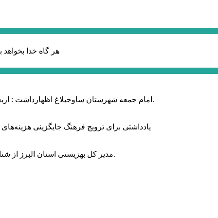
هر گاه خدا بخواهد ب
امام جمعه شهرستان ساوجبلاغ اظهارداشت : اربعین امسال سراسر حماسه خونخواهی و مرگ بر آمریکا و اسرائیل بود.
یادداشتی برای ترویج فرهنگ جایگزینی هزینه‌های
مدیر کل بهزیستی استان البرز از شناسایی ۲ هزار و ۴۰۰ کودک دارای اختلالات بینایی در این استان خبر داد.