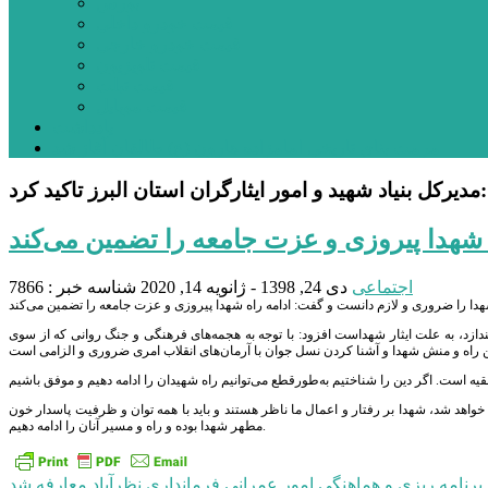
بورس
قیمت خودرو داخلی
قیمت خودرو خارجی
قیمت تلویزیون
قیمت تبلت
قیمت موبایل
یادداشت
مرمت بنای تاریخی امامزاده هارون (ع) طالقان آغاز شد
مدیرکل بنیاد شهید و امور ایثارگران استان البرز تاکید کرد:
 شهدا پیروزی و عزت جامعه را تضمین می‌کند
اجتماعی
دی 24, 1398 - ژانویه 14, 2020
شناسه خبر : 7866
ندازد، به علت ایثار شهداست افزود: با توجه به هجمه‌های فرهنگی و جنگ روانی که از سوی
ی خواهد شد، شهدا بر رفتار و اعمال ما ناظر هستند و باید با همه توان و ظرفیت پاسدار خون
مطهر شهدا بوده و راه و مسیر آنان را ادامه دهیم.
راهبری
نامه ریزی و هماهنگی امور عمرانی فرمانداری نظرآباد معارفه شد