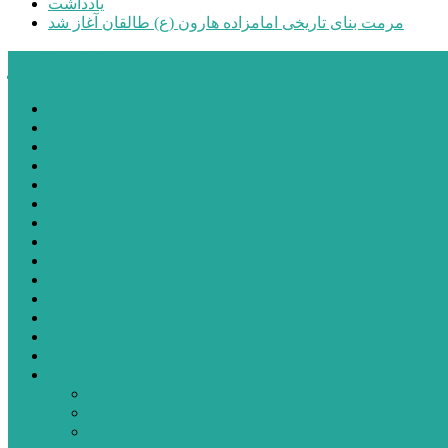
یادداشت
مرمت بنای تاریخی امامزاده هارون (ع) طالقان آغاز شد
پیشتازان البرز
خانه
اجتماعی
سیاسی
فرهنگ و هنر
علم و فناوری
پزشکی و سلامت
اقتصادی
ورزشی
آموزش و پرورش
مدیریت شهری
شهرستانهای استان البرز
فیلم
عکس
پیوندها
آنلاین
جدول لیگ برتر
ارز
قیمت طلا و سکه