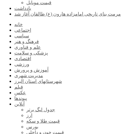
قیمت موبایل
یادداشت
مرمت بنای تاریخی امامزاده هارون (ع) طالقان آغاز شد
خانه
اجتماعی
سیاسی
فرهنگ و هنر
علم و فناوری
پزشکی و سلامت
اقتصادی
ورزشی
آموزش و پرورش
مدیریت شهری
شهرستانهای استان البرز
فیلم
عکس
پیوندها
آنلاین
جدول لیگ برتر
ارز
قیمت طلا و سکه
بورس
قیمت خودرو داخلی