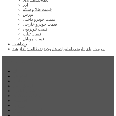
ارز
قیمت طلا و سکه
بورس
قیمت خودرو داخلی
قیمت خودرو خارجی
قیمت تلویزیون
قیمت تبلت
قیمت موبایل
یادداشت
مرمت بنای تاریخی امامزاده هارون (ع) طالقان آغاز شد
پیشتازان البرز
خانه
اجتماعی
سیاسی
فرهنگ و هنر
علم و فناوری
پزشکی و سلامت
اقتصادی
ورزشی
آموزش و پرورش
مدیریت شهری