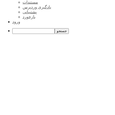
وردپرس
مستندات
یادگیری وردپرس
پشتیبانی
بازخورد
ورود
جستجو