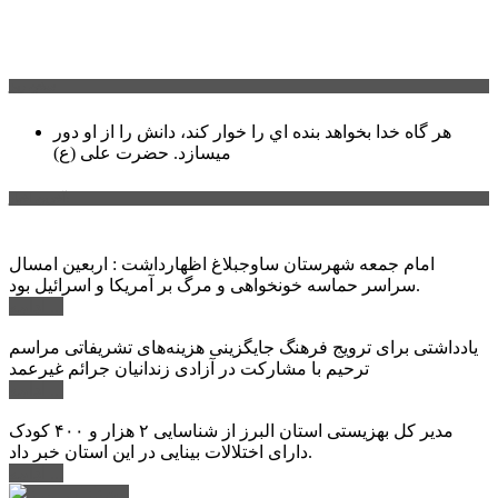
سخن روز
هر گاه خدا بخواهد بنده اي را خوار كند، دانش را از او دور
میسازد.
حضرت علی (ع)
آخرین اخبار:
امام جمعه شهرستان ساوجبلاغ اظهارداشت : اربعین امسال
سراسر حماسه خونخواهی و مرگ بر آمریکا و اسرائیل بود.
ادامه ...
یادداشتی برای ترویج فرهنگ جایگزینی هزینه‌های تشریفاتی مراسم
ترحیم با مشارکت در آزادی زندانیان جرائم غیرعمد
ادامه ...
مدیر کل بهزیستی استان البرز از شناسایی ۲ هزار و ۴۰۰ کودک
دارای اختلالات بینایی در این استان خبر داد.
ادامه ...