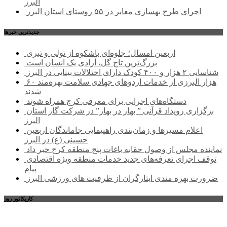
البرز
اجرای طرح بهسازی معابر در ۵۵ روستای استان البرز
جديدترين خبرها
اربعین امسال؛ جلوه‌ای باشکوه از تولی و تبری
بزرگ‌ترین تاج گل، آزادی یک انسان است
شناسایی ۲ هزار و ۴۰۰ کودک دارای اختلالات بینایی در البرز
۶۰ هزار البرزی از خدمات اردوهای جهادی سلامت بهره‌مند
شدند
دستگاه‌های اجرایی برای معرفی کرج همراه شوند
برگزاری رویداد قرآنی ” بهار در بهار” در شرکت گاز استان
البرز
اعلام مسیرها و زمان‌بندی راهپیمایی جاماندگان اربعین
حسینی (ع) در البرز
نماینده مجلس از وصول حقابه باغات پنج منطقه کرج خبر داد
توقف اجرای تعرفه‌های جدید خدمات منطقه ویژه اقتصادی
پیام
ضرورت بهره مندی ایثارگران از ظرفیت های ورزشی البرز
کاریکاتور روز