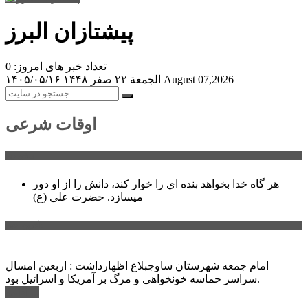
پیشتازان البرز
تعداد خبر های امروز: 0
August 07,2026
الجمعة ۲۲ صفر ۱۴۴۸
۱۴۰۵/۰۵/۱۶
اوقات شرعی
سخن روز
هر گاه خدا بخواهد بنده اي را خوار كند، دانش را از او دور
میسازد.
حضرت علی (ع)
آخرین اخبار:
امام جمعه شهرستان ساوجبلاغ اظهارداشت : اربعین امسال
سراسر حماسه خونخواهی و مرگ بر آمریکا و اسرائیل بود.
ادامه ...