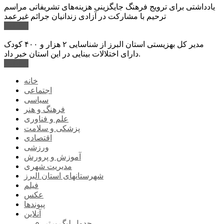
یادداشتی برای ترویج فرهنگ جایگزینی هزینه‌های تشریفاتی مراسم
ترحیم با مشارکت در آزادی زندانیان جرائم غیرعمد
ادامه ...
مدیر کل بهزیستی استان البرز از شناسایی ۲ هزار و ۴۰۰ کودک
دارای اختلالات بینایی در این استان خبر داد.
ادامه ...
خانه
اجتماعی
سیاسی
فرهنگ و هنر
علم و فناوری
پزشکی و سلامت
اقتصادی
ورزشی
آموزش و پرورش
مدیریت شهری
شهرستانهای استان البرز
فیلم
عکس
پیوندها
آنلاین
جدول لیگ برتر