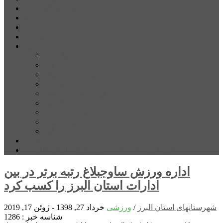
شهرستانهای استان البرز
فیلم
عکس
پیوندها
آنلاین
جدول لیگ برتر
ارز
قیمت طلا و سکه
بورس
قیمت خودرو داخلی
قیمت خودرو خارجی
قیمت تلویزیون
قیمت تبلت
قیمت موبایل
یادداشت
مرمت بنای تاریخی امامزاده هارون (ع) طالقان آغاز شد
اداره ورزش ساوجبلاغ رتبه برتر در بین
ادارات استان البرز را کسب کرد
شهرستانهای استان البرز
/
ورزشی
خرداد 27, 1398 - ژوئن 17, 2019
شناسه خبر : 1286