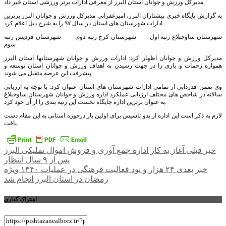
مدیرکل ورزش و جوانان استان البرز از معرفى ادارات برتر ورزشى استان خبر داد.
به گزارش پایگاه خبری پیشتازان البرز، امیرغفرانی مدیرکل ورزش و جوانان البرز برترین
ادارات شهرستان های استان در سال ۹۷ را به شرح ذیل اعلام کرد.
شهرستان ساوجبلاغ رتبه اول شهرستان کرج رتبه دوم شهرستان فردیس رتبه
سوم
مدیرکل ورزش و جوانان اظهار کرد: ادارات ورزش و جوانان شهرستانها استان البرز
همواره زحمات و یاری را در جهت رسیدن به اهداف ورزش و جوانان استان توسعه و
پیشرفت این عرصه متقبل می شوند.
وی ضمن قدردانی از تمامی ادارات شهرستان های استان عنوان کرد: با توجه به ارزیابی
سالانه در شاخص های مختلف ارزیابی عملکرد اداره ورزش و جوانان شهرستان ساوجبلاغ
به عنوان برترین اداره جایگاه نخست این رتبه بندی را از آن خود کرد.
لازم به ذکر است این اداره از بدو تاسیس برای اولین بار درحوزه استانی به این مقام دست
یافت.
راهبری
خبر قبلی
آغاز به کار اداره جمع آوری و فروش اموال تملیکی البرز
پس از ۹ سال انتظار
نوشته
خبر بعدی
۲۴ هزار و نود فعالیت فرهنگی در عملیات ۱۴۴۰ ویژه
رمضان در استان البرز انجام شد
اشتراک گذاری