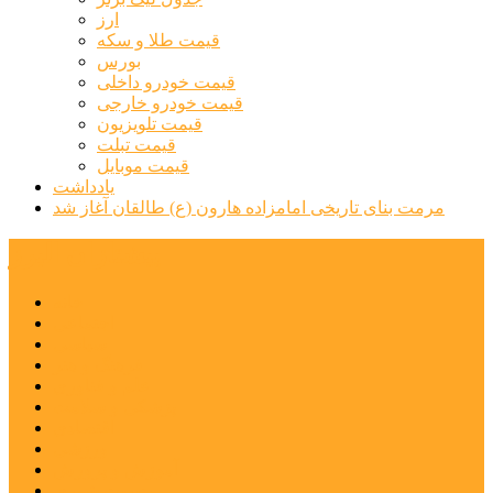
ارز
قیمت طلا و سکه
بورس
قیمت خودرو داخلی
قیمت خودرو خارجی
قیمت تلویزیون
قیمت تبلت
قیمت موبایل
یادداشت
مرمت بنای تاریخی امامزاده هارون (ع) طالقان آغاز شد
پیشتازان البرز
خانه
اجتماعی
سیاسی
فرهنگ و هنر
علم و فناوری
پزشکی و سلامت
اقتصادی
ورزشی
آموزش و پرورش
مدیریت شهری