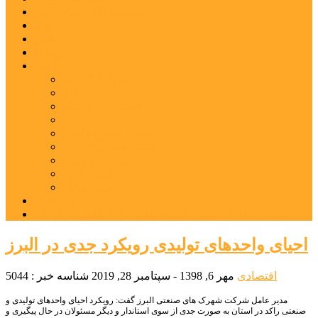
شهرستانهای استان البرز
فیلم
عکس
پیوندها
آنلاین
جدول لیگ برتر
ارز
قیمت طلا و سکه
بورس
قیمت خودرو داخلی
قیمت خودرو خارجی
قیمت تلویزیون
قیمت تبلت
قیمت موبایل
یادداشت
مرمت بنای تاریخی امامزاده هارون (ع) طالقان آغاز شد
احیای واحدهای تولیدی رویکرد جدی در البرز
اقتصادی
مهر 6, 1398 - سپتامبر 28, 2019
شناسه خبر : 5044
مدیر عامل شرکت شهرک های صنعتی البرز گفت: رویکرد احیای واحدهای تولیدی و
صنعتی راکد در استان به صورت جدی از سوی استاندار و دیگر مسئولان در حال پیگیری و