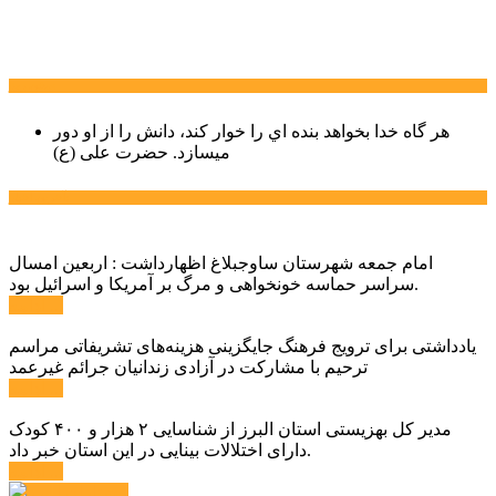
سخن روز
هر گاه خدا بخواهد بنده اي را خوار كند، دانش را از او دور
میسازد.
حضرت علی (ع)
آخرین اخبار:
امام جمعه شهرستان ساوجبلاغ اظهارداشت : اربعین امسال
سراسر حماسه خونخواهی و مرگ بر آمریکا و اسرائیل بود.
ادامه ...
یادداشتی برای ترویج فرهنگ جایگزینی هزینه‌های تشریفاتی مراسم
ترحیم با مشارکت در آزادی زندانیان جرائم غیرعمد
ادامه ...
مدیر کل بهزیستی استان البرز از شناسایی ۲ هزار و ۴۰۰ کودک
دارای اختلالات بینایی در این استان خبر داد.
ادامه ...