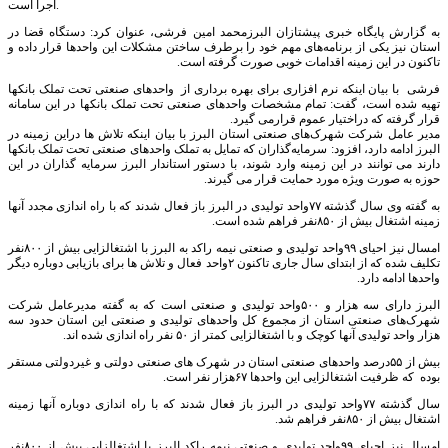
اجرا است.
به گزارش پایگاه خبری پیشتازان البرزمحمد امین فرشی، عنوان کرد: دستگاه قضا در
استان نیز یکی از برنامه‌های مهم خود را برطرف ساختن مشکلات این واحدها قرار داده و
تاکنون در این زمینه اقدامات خوبی صورت گرفته است
.
فرشی با بیان اینکه نرم افزاری برای بهره برداری از واحدهای صنعتی تحت تملک بانکها
تهیه شده است، گفت: تمام مشخصات واحدهای صنعتی تحت تملک بانکها در این سامانه
قرار گرفته که دراختیار عموم قرارمی گیرد
.
مدیر عامل شرکت شهرک‌های صنعتی استان البرز با بیان اینکه تلاش ها دراین زمینه در
البرز ادامه دارد، افزود: سرمایه‌گذاران که تمایل به تملک واحدهای صنعتی تحت تملک بانکها
دارند می توانند در این زمینه وارد شوند، با دستور استاندار البرز سرمایه گذاران در این
حوزه به صورت ویژه مورد حمایت قرار می گیرند
.
به گفته وی سال گذشته ۷۷واحد تولیدی در البرز باز فعال شدند که با راه اندازی مجدد آنها
زمینه اشتغال بیش از ۸۵۰نفر فراهم شده است
.
امسال نیز احیای ۹۹واحد تولیدی و صنعتی نیمه راکد به البرز با اشتغالزایی بیش از ۸۰۰نفر
تکلیف شده که از ابتدای سال جاری تاکنون ۲واحد فعال و تلاش ها برای بازیابی دوباره دیگر
واحدها ادامه دارد
.
البرز دارای سه هزار و ۵۰۰واحد تولیدی و صنعتی است که به گفته مدیرعامل شرکت
شهرک‌های صنعتی استان از مجموع کل واحدهای تولیدی و صنعتی این استان حدود سه
هزار واحد تولیدی آنها کوچک و با اشتغالزایی کمتر از ۵۰ نفر راه اندازی شده اند
.
بیش از ۵۵درصد واحدهای صنعتی استان در شهرک های صنعتی دولتی و غیردولتی مستقر
بوده که ظرفیت اشتغالزایی این واحدها ۶۷هزار نفر است
.
سال گذشته ۷۷واحد تولیدی در البرز باز فعال شدند که با راه اندازی دوباره آنها زمینه
اشتغال بیش از ۸۵۰نفر فراهم شد
.
امسال نیز احیای ۹۹واحد تولیدی و صنعتی نیمه راکد البرز با اشتغالزایی بیش از ۸۰۰نفر