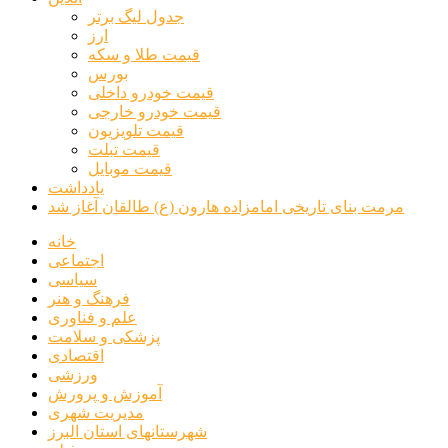
جدول لیگ برتر
ارز
قیمت طلا و سکه
بورس
قیمت خودرو داخلی
قیمت خودرو خارجی
قیمت تلویزیون
قیمت تبلت
قیمت موبایل
یادداشت
مرمت بنای تاریخی امامزاده هارون (ع) طالقان آغاز شد
خانه
اجتماعی
سیاسی
فرهنگ و هنر
علم و فناوری
پزشکی و سلامت
اقتصادی
ورزشی
آموزش و پرورش
مدیریت شهری
شهرستانهای استان البرز