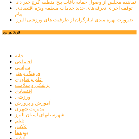
نماینده مجلس از وصول حقابه باغات پنج منطقه کرج خبر داد
توقف اجرای تعرفه‌های جدید خدمات منطقه ویژه اقتصادی
پیام
ضرورت بهره مندی ایثارگران از ظرفیت های ورزشی البرز
کاریکاتور روز
خانه
اجتماعی
سیاسی
فرهنگ و هنر
علم و فناوری
پزشکی و سلامت
اقتصادی
ورزشی
آموزش و پرورش
مدیریت شهری
شهرستانهای استان البرز
فیلم
عکس
پیوندها
آنلاین