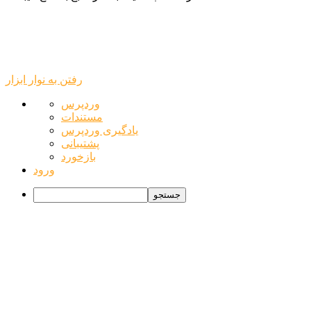
رفتن به نوار ابزار
درباره
وردپرس
وردپرس
مستندات
یادگیری وردپرس
پشتیبانی
بازخورد
ورود
جستجو