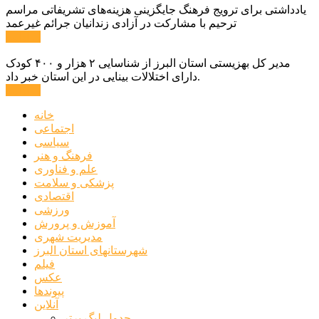
یادداشتی برای ترویج فرهنگ جایگزینی هزینه‌های تشریفاتی مراسم
ترحیم با مشارکت در آزادی زندانیان جرائم غیرعمد
ادامه ...
مدیر کل بهزیستی استان البرز از شناسایی ۲ هزار و ۴۰۰ کودک
دارای اختلالات بینایی در این استان خبر داد.
ادامه ...
خانه
اجتماعی
سیاسی
فرهنگ و هنر
علم و فناوری
پزشکی و سلامت
اقتصادی
ورزشی
آموزش و پرورش
مدیریت شهری
شهرستانهای استان البرز
فیلم
عکس
پیوندها
آنلاین
جدول لیگ برتر