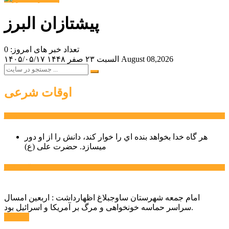
پیشتازان البرز
تعداد خبر های امروز: 0
August 08,2026
السبت ۲۳ صفر ۱۴۴۸
۱۴۰۵/۰۵/۱۷
اوقات شرعی
سخن روز
هر گاه خدا بخواهد بنده اي را خوار كند، دانش را از او دور
میسازد.
حضرت علی (ع)
آخرین اخبار:
امام جمعه شهرستان ساوجبلاغ اظهارداشت : اربعین امسال
سراسر حماسه خونخواهی و مرگ بر آمریکا و اسرائیل بود.
ادامه ...