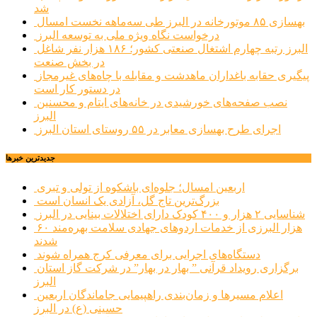
شد
بهسازی ۸۵ موتورخانه در البرز طی سه‌ماهه نخست امسال
درخواست نگاه ویژه ملی به توسعه البرز
البرز رتبه چهارم اشتغال صنعتی کشور؛ ۱۸۶ هزار نفر شاغل
در بخش صنعت
پیگیری حقابه باغداران ماهدشت و مقابله با چاه‌های غیرمجاز
در دستور کار است
نصب صفحه‌های خورشیدی در خانه‌های ایتام و محسنین
البرز
اجرای طرح بهسازی معابر در ۵۵ روستای استان البرز
جديدترين خبرها
اربعین امسال؛ جلوه‌ای باشکوه از تولی و تبری
بزرگ‌ترین تاج گل، آزادی یک انسان است
شناسایی ۲ هزار و ۴۰۰ کودک دارای اختلالات بینایی در البرز
۶۰ هزار البرزی از خدمات اردوهای جهادی سلامت بهره‌مند
شدند
دستگاه‌های اجرایی برای معرفی کرج همراه شوند
برگزاری رویداد قرآنی ” بهار در بهار” در شرکت گاز استان
البرز
اعلام مسیرها و زمان‌بندی راهپیمایی جاماندگان اربعین
حسینی (ع) در البرز