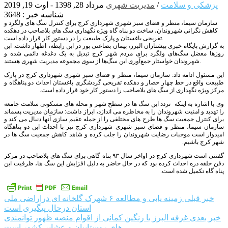
پزشکی و سلامت
/
مدیریت شهری
مرداد 28, 1398 - اوت 19, 2019
شناسه خبر : 3648
سازمان سیما، منظر و فضای سبز شهری شهرداری کرج برای کنترل سگ های ولگرد و
کاهش نگرانی شهروندان، ساخت دو پناه گاه ویژه نگهداری سگ های بلاصاحب در دهکده
تفریحی باغستان و پارک طبیعت را در دستور کار قرار داده است.
به گزارش پایگاه خبری پیشتازان البرز، پیمان بضاعتی پور در این رابطه، اظهار داشت: این
روزها معضل سگ‌های ولگرد برای مردم شهر کرج تبدیل به یک دغدغه دائمی شده و
شهروندان خواستار جمع‌آوری این سگ‌ها از سوی مجموعه مدیریت شهری هستند.
این مسئول ادامه داد: سازمان سیما، منظر و فضای سبز شهری شهرداری کرج در پارک
طبیعت واقع در خط چهار حصار و دهکده تفریحی گردشگری باغستان احداث دو پناهگاه و
مرکز ویژه نگهداری از سگ های بلاصاحب را دستور کار خود قرار داده است.
وی با اشاره به اینکه تردد این سگ ها در سطح شهر و محله های مسکونی سلامت جامعه
را تهدید و امنیت شهروندان را به مخاطره می اندازد، ابراز داشت: سازمان مدیریت پسماند
برای کنترل جمعیت سگ ها طرح های مختلفی را از جمله عقیم سازی آنها دنبال می کند و
سازمان سیما، منظر و فضای سبز شهری شهرداری کرج نیز با احداث این دو پناهگاه
امیدوار است موجبات رضایت شهروندان را جلب کرده و شاهد کاهش جمعیت سگ ها در
شهر کرج باشیم.
گفتنی است شهرداری کرج در اواخر سال ۹۳ پناه گاهی برای سگ های بلاصاحب در مرکز
دفن حلقه دره احداث کرده بود که در حال حاضر به دلیل افزایش این سگ ها، ظرفیت این
پناه گاه تکمیل شده است.
راهبری
خبر قبلی
زمینه یابی و مطالعه ۶ شهرک گلخانه ای دراراضی ملی
استان درحال پیگیری است
نوشته
خبر بعدی
غرفه البرز با رنگین کمانی از اقوام منصه ظهور توانمندی
های روستاییان و عشایر کشور است