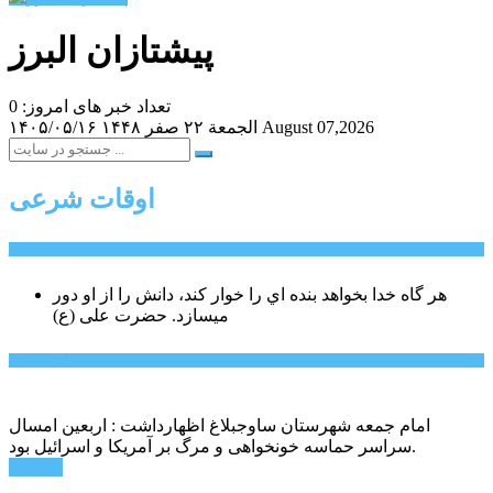
پیشتازان البرز
تعداد خبر های امروز: 0
August 07,2026
الجمعة ۲۲ صفر ۱۴۴۸
۱۴۰۵/۰۵/۱۶
اوقات شرعی
سخن روز
هر گاه خدا بخواهد بنده اي را خوار كند، دانش را از او دور
میسازد.
حضرت علی (ع)
آخرین اخبار:
امام جمعه شهرستان ساوجبلاغ اظهارداشت : اربعین امسال
سراسر حماسه خونخواهی و مرگ بر آمریکا و اسرائیل بود.
ادامه ...