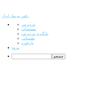
رفتن به نوار ابزار
درباره
وردپرس
وردپرس
مستندات
یادگیری وردپرس
پشتیبانی
بازخورد
ورود
جستجو