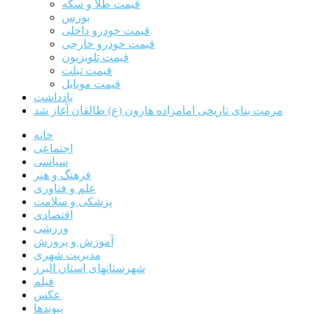
قیمت طلا و سکه
بورس
قیمت خودرو داخلی
قیمت خودرو خارجی
قیمت تلویزیون
قیمت تبلت
قیمت موبایل
یادداشت
مرمت بنای تاریخی امامزاده هارون (ع) طالقان آغاز شد
خانه
اجتماعی
سیاسی
فرهنگ و هنر
علم و فناوری
پزشکی و سلامت
اقتصادی
ورزشی
آموزش و پرورش
مدیریت شهری
شهرستانهای استان البرز
فیلم
عکس
پیوندها