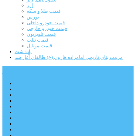
ارز
قیمت طلا و سکه
بورس
قیمت خودرو داخلی
قیمت خودرو خارجی
قیمت تلویزیون
قیمت تبلت
قیمت موبایل
یادداشت
مرمت بنای تاریخی امامزاده هارون (ع) طالقان آغاز شد
پیشتازان البرز
خانه
اجتماعی
سیاسی
فرهنگ و هنر
علم و فناوری
پزشکی و سلامت
اقتصادی
ورزشی
آموزش و پرورش
مدیریت شهری