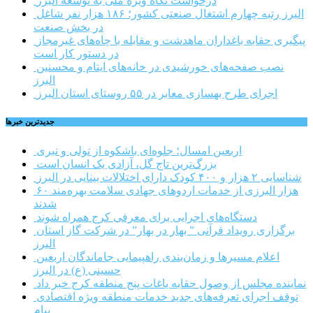
درخواست نگاه ویژه ملی به توسعه البرز
البرز رتبه چهارم اشتغال صنعتی کشور؛ ۱۸۶ هزار نفر شاغل
در بخش صنعت
پیگیری حقابه باغداران ماهدشت و مقابله با چاه‌های غیرمجاز
در دستور کار است
نصب صفحه‌های خورشیدی در خانه‌های ایتام و محسنین
البرز
اجرای طرح بهسازی معابر در ۵۵ روستای استان البرز
جديدترين خبرها
اربعین امسال؛ جلوه‌ای باشکوه از تولی و تبری
بزرگ‌ترین تاج گل، آزادی یک انسان است
شناسایی ۲ هزار و ۴۰۰ کودک دارای اختلالات بینایی در البرز
۶۰ هزار البرزی از خدمات اردوهای جهادی سلامت بهره‌مند
شدند
دستگاه‌های اجرایی برای معرفی کرج همراه شوند
برگزاری رویداد قرآنی ” بهار در بهار” در شرکت گاز استان
البرز
اعلام مسیرها و زمان‌بندی راهپیمایی جاماندگان اربعین
حسینی (ع) در البرز
نماینده مجلس از وصول حقابه باغات پنج منطقه کرج خبر داد
توقف اجرای تعرفه‌های جدید خدمات منطقه ویژه اقتصادی
پیام