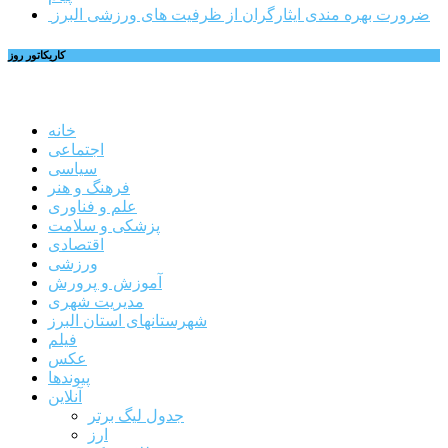
ضرورت بهره مندی ایثارگران از ظرفیت های ورزشی البرز
کاریکاتور روز
خانه
اجتماعی
سیاسی
فرهنگ و هنر
علم و فناوری
پزشکی و سلامت
اقتصادی
ورزشی
آموزش و پرورش
مدیریت شهری
شهرستانهای استان البرز
فیلم
عکس
پیوندها
آنلاین
جدول لیگ برتر
ارز