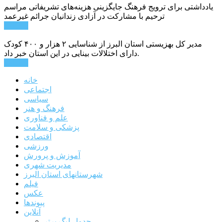
یادداشتی برای ترویج فرهنگ جایگزینی هزینه‌های تشریفاتی مراسم
ترحیم با مشارکت در آزادی زندانیان جرائم غیرعمد
ادامه ...
مدیر کل بهزیستی استان البرز از شناسایی ۲ هزار و ۴۰۰ کودک
دارای اختلالات بینایی در این استان خبر داد.
ادامه ...
خانه
اجتماعی
سیاسی
فرهنگ و هنر
علم و فناوری
پزشکی و سلامت
اقتصادی
ورزشی
آموزش و پرورش
مدیریت شهری
شهرستانهای استان البرز
فیلم
عکس
پیوندها
آنلاین
جدول لیگ برتر