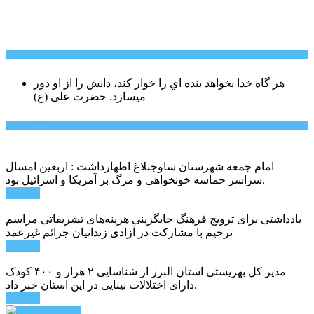
سخن روز
هر گاه خدا بخواهد بنده اي را خوار كند، دانش را از او دور
میسازد.
حضرت علی (ع)
آخرین اخبار:
امام جمعه شهرستان ساوجبلاغ اظهارداشت : اربعین امسال
سراسر حماسه خونخواهی و مرگ بر آمریکا و اسرائیل بود.
ادامه ...
یادداشتی برای ترویج فرهنگ جایگزینی هزینه‌های تشریفاتی مراسم
ترحیم با مشارکت در آزادی زندانیان جرائم غیرعمد
ادامه ...
مدیر کل بهزیستی استان البرز از شناسایی ۲ هزار و ۴۰۰ کودک
دارای اختلالات بینایی در این استان خبر داد.
ادامه ...