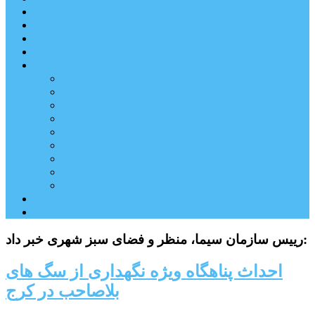
شهرستانهای استان البرز
فیلم
عکس
پیوندها
آنلاین
جدول لیگ برتر
ارز
قیمت طلا و سکه
بورس
قیمت خودرو داخلی
قیمت خودرو خارجی
قیمت تلویزیون
قیمت تبلت
قیمت موبایل
یادداشت
مرمت بنای تاریخی امامزاده هارون (ع) طالقان آغاز شد
رییس سازمان سیما، منظر و فضای سبز شهری خبر داد:
احداث پناهگاه ویژه نگهداری از سگ های
بلاصاحب در کرج