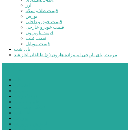
ارز
قیمت طلا و سکه
بورس
قیمت خودرو داخلی
قیمت خودرو خارجی
قیمت تلویزیون
قیمت تبلت
قیمت موبایل
یادداشت
مرمت بنای تاریخی امامزاده هارون (ع) طالقان آغاز شد
پیشتازان البرز
خانه
اجتماعی
سیاسی
فرهنگ و هنر
علم و فناوری
پزشکی و سلامت
اقتصادی
ورزشی
آموزش و پرورش
مدیریت شهری