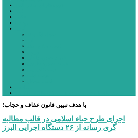
شهرستانهای استان البرز
فیلم
عکس
پیوندها
آنلاین
جدول لیگ برتر
ارز
قیمت طلا و سکه
بورس
قیمت خودرو داخلی
قیمت خودرو خارجی
قیمت تلویزیون
قیمت تبلت
قیمت موبایل
یادداشت
مرمت بنای تاریخی امامزاده هارون (ع) طالقان آغاز شد
با هدف تبیین قانون عفاف و حجاب؛
اجرای طرح حیاء اسلامی در قالب مطالبه
گری رسانه از ۲۶ دستگاه اجرایی البرز