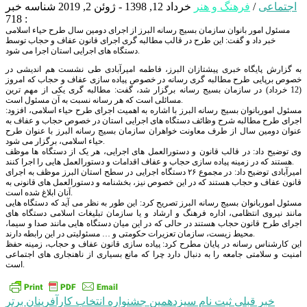
اجتماعی
/
فرهنگ و هنر
خرداد 12, 1398 - ژوئن 2, 2019
شناسه خبر
: 718
مسئول امور بانوان سازمان بسیج رسانه البرز از اجرای دومین سال طرح حیاء اسلامی
خبر داد و گفت: این طرح در قالب مطالبه گری اجرای قانون عفاف و حجاب توسط
دستگاه های اجرایی استان اجرا می شود.
به گزارش پایگاه خبری پیشتازان البرز، فاطمه امیرآبادی طی نشست هم اندیشی در
خصوص برپایی طرح مطالبه گری رسانه در خصوص پیاده سازی عفاف و حجاب که امروز
(12 خرداد) در سازمان بسیج رسانه برگزار شد، گفت: مطالبه گری یکی از مهم ترین
مسائلی است که هر رسانه نسبت به آن مسئول است.
مسئول اموربانوان بسیج رسانه البرز با اشاره به اهمیت اجرای طرح حیاء اسلامی، افزود:
اجرای طرح مطالبه شرح وظائف دستگاه های اجرایی استان در خصوص حجاب و عفاف به
عنوان دومین سال از طرف معاونت خواهران سازمان بسیج رسانه البرز با عنوان طرح
حیاء اسلامی، برگزار می شود.
وی توضیح داد: در قالب قانون و دستورالعمل های اجرایی، هر یک از دستگاه ها موظف
هستند که در زمینه پیاده سازی حجاب و عفاف اقدامات و دستورالعمل هایی را اجرا کنند.
امیرآبادی توضیح داد: در مجموع ۲۶ دستگاه اجرایی در سطح استان البرز موظف به اجرای
قانون عفاف و حجاب هستند که در این خصوص نیز، بخشنامه و دستورالعمل های قانونی به
آنان ابلاغ شده است.
مسئول اموربانوان بسیج رسانه البرز تصریح کرد: این طور به نظر می آید که دستگاه هایی
مانند نیروی انتظامی، اداره فرهنگ و ارشاد و یا سازمان تبلیغات اسلامی دستگاه های
اجرای طرح قانون حجاب هستند در حالی که در این میان دستگاه هایی مانند صدا و سیما،
محیط زیست، سازمان تعزیرات حکومتی و … مسئولیتی در این رابطه دارند.
این کارشناس رسانه در پایان مطرح کرد: پیاده سازی قانون عفاف و حجاب، زمینه حفظ
امنیت و سلامتی جامعه را به دنبال دارد چرا که مانع بسیاری از ناهنجاری های اجتماعی
است.
راهبری
خبر قبلی
ثبت نام سیزدهمین جشنواره انتخاب کارآفرینان برتر