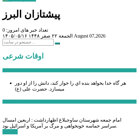
پیشتازان البرز
تعداد خبر های امروز: 0
August 07,2026
الجمعة ۲۲ صفر ۱۴۴۸
۱۴۰۵/۰۵/۱۶
اوقات شرعی
سخن روز
هر گاه خدا بخواهد بنده اي را خوار كند، دانش را از او دور
میسازد.
حضرت علی (ع)
آخرین اخبار:
امام جمعه شهرستان ساوجبلاغ اظهارداشت : اربعین امسال
سراسر حماسه خونخواهی و مرگ بر آمریکا و اسرائیل بود.
ادامه ...