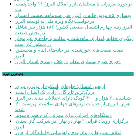
برخورد تعزیرات با متخلفان بازار املاک البرز؛ ۱۱ واحد پلمب
شد
بهسازی ۸۵ موتورخانه در البرز طی سه‌ماهه نخست امسال
درخواست نگاه ویژه ملی به توسعه البرز
البرز رتبه چهارم اشتغال صنعتی کشور؛ ۱۸۶ هزار نفر شاغل
در بخش صنعت
پیگیری حقابه باغداران ماهدشت و مقابله با چاه‌های غیرمجاز
در دستور کار است
نصب صفحه‌های خورشیدی در خانه‌های ایتام و محسنین
البرز
اجرای طرح بهسازی معابر در ۵۵ روستای استان البرز
جديدترين خبرها
اربعین امسال؛ جلوه‌ای باشکوه از تولی و تبری
بزرگ‌ترین تاج گل، آزادی یک انسان است
شناسایی ۲ هزار و ۴۰۰ کودک دارای اختلالات بینایی در البرز
۶۰ هزار البرزی از خدمات اردوهای جهادی سلامت بهره‌مند
شدند
دستگاه‌های اجرایی برای معرفی کرج همراه شوند
برگزاری رویداد قرآنی ” بهار در بهار” در شرکت گاز استان
البرز
اعلام مسیرها و زمان‌بندی راهپیمایی جاماندگان اربعین