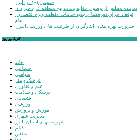
حسینی (ع) در البرز
نماینده مجلس از وصول حقابه باغات پنج منطقه کرج خبر داد
توقف اجرای تعرفه‌های جدید خدمات منطقه ویژه اقتصادی
پیام
ضرورت بهره مندی ایثارگران از ظرفیت های ورزشی البرز
کاریکاتور روز
خانه
اجتماعی
سیاسی
فرهنگ و هنر
علم و فناوری
پزشکی و سلامت
اقتصادی
ورزشی
آموزش و پرورش
مدیریت شهری
شهرستانهای استان البرز
فیلم
عکس
پیوندها