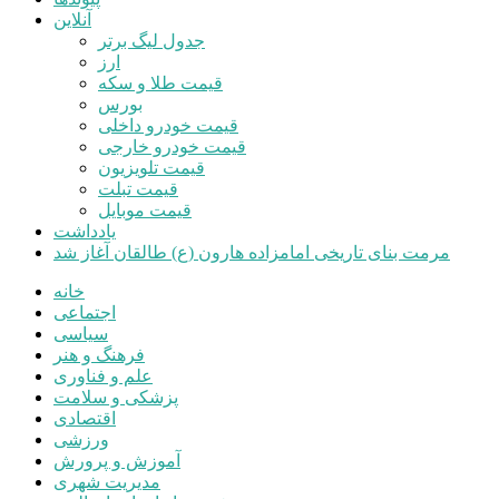
آنلاین
جدول لیگ برتر
ارز
قیمت طلا و سکه
بورس
قیمت خودرو داخلی
قیمت خودرو خارجی
قیمت تلویزیون
قیمت تبلت
قیمت موبایل
یادداشت
مرمت بنای تاریخی امامزاده هارون (ع) طالقان آغاز شد
خانه
اجتماعی
سیاسی
فرهنگ و هنر
علم و فناوری
پزشکی و سلامت
اقتصادی
ورزشی
آموزش و پرورش
مدیریت شهری