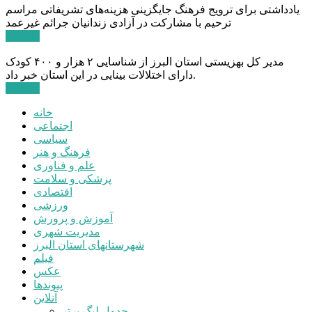
یادداشتی برای ترویج فرهنگ جایگزینی هزینه‌های تشریفاتی مراسم
ترحیم با مشارکت در آزادی زندانیان جرائم غیرعمد
ادامه ...
مدیر کل بهزیستی استان البرز از شناسایی ۲ هزار و ۴۰۰ کودک
دارای اختلالات بینایی در این استان خبر داد.
ادامه ...
خانه
اجتماعی
سیاسی
فرهنگ و هنر
علم و فناوری
پزشکی و سلامت
اقتصادی
ورزشی
آموزش و پرورش
مدیریت شهری
شهرستانهای استان البرز
فیلم
عکس
پیوندها
آنلاین
جدول لیگ برتر