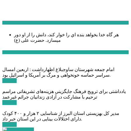
سخن روز
هر گاه خدا بخواهد بنده اي را خوار كند، دانش را از او دور
میسازد.
حضرت علی (ع)
آخرین اخبار:
امام جمعه شهرستان ساوجبلاغ اظهارداشت : اربعین امسال
سراسر حماسه خونخواهی و مرگ بر آمریکا و اسرائیل بود.
ادامه ...
یادداشتی برای ترویج فرهنگ جایگزینی هزینه‌های تشریفاتی مراسم
ترحیم با مشارکت در آزادی زندانیان جرائم غیرعمد
ادامه ...
مدیر کل بهزیستی استان البرز از شناسایی ۲ هزار و ۴۰۰ کودک
دارای اختلالات بینایی در این استان خبر داد.
ادامه ...