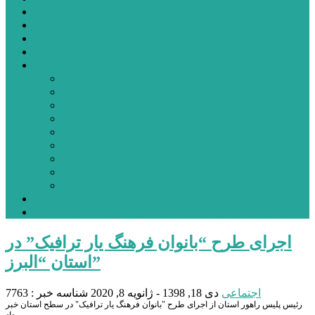
شهرستانهای استان البرز
فیلم
عکس
پیوندها
آنلاین
جدول لیگ برتر
ارز
قیمت طلا و سکه
بورس
قیمت خودرو داخلی
قیمت خودرو خارجی
قیمت تلویزیون
قیمت تبلت
قیمت موبایل
یادداشت
مرمت بنای تاریخی امامزاده هارون (ع) طالقان آغاز شد
اجرای طرح “بانوان فرهنگ یار ترافیک” در
استان “البرز”
اجتماعی
دی 18, 1398 - ژانویه 8, 2020
شناسه خبر : 7763
رئیس پلیس راهور استان از اجرای طرح "بانوان فرهنگ یار ترافیک" در سطح استان خبر