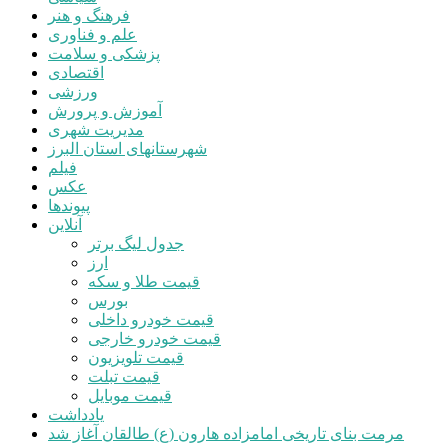
فرهنگ و هنر
علم و فناوری
پزشکی و سلامت
اقتصادی
ورزشی
آموزش و پرورش
مدیریت شهری
شهرستانهای استان البرز
فیلم
عکس
پیوندها
آنلاین
جدول لیگ برتر
ارز
قیمت طلا و سکه
بورس
قیمت خودرو داخلی
قیمت خودرو خارجی
قیمت تلویزیون
قیمت تبلت
قیمت موبایل
یادداشت
مرمت بنای تاریخی امامزاده هارون (ع) طالقان آغاز شد