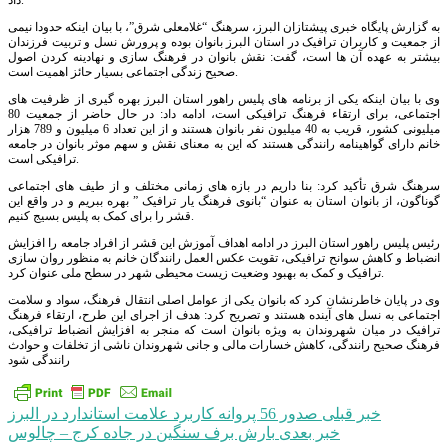
داد.
به گزارش پایگاه خبری پیشتازان البرز، سرهنگ “غلامعلی شرق”، با بیان اینکه حدودا نیمی
از جمعیت و کاربران ترافیک در استان البرز بانوان بوده و پرورش نسل و تربیت فرزندان
بیشتر به عهده آن ها است، گفت: نقش بانوان در فرهنگ سازی و نهادینه کردن اصول
صحیح زندگی اجتماعی بسیار حائز اهمیت است.
وی با بیان اینکه یکی از برنامه های پلیس راهور استان البرز بهره گیری از ظرفیت های
اجتماعی، برای ارتقاء فرهنگ ترافیکی است، ادامه داد: در حال حاضر از جمعیت 80
میلیونی کشور، قریب به 40 میلیون نفر بانوان هستند و از این تعداد 6 میلیون و 789 هزار
خانم دارای گواهینامه رانندگی هستند که این به معنای نقش و سهم موثر بانوان در جامعه
ترافیکی است.
سرهنگ شرق تأکید کرد: بنا داریم در بازه های زمانی مختلف و از طیف های اجتماعی
گوناگون، از بانوان استان به عنوان “بانوی فرهنگ یار ترافیک ” بهره ببریم و در واقع این
قشر را برای کمک به پلیس بسیج کنیم.
رئیس پلیس راهور استان البرز در ادامه اهداف آموزش این قشر از افراد جامعه را افزایش
انضباط و کاهش سوانح ترافیکی، تقویت عکس العمل رانندگان خانم به منظور روان سازی
ترافیک و کمک به بهبود وضعیت زیست محیطی شهر در سطح ملی عنوان کرد.
وی در پایان خاطرنشان کرد که بانوان یکی از عوامل اصلی انتقال فرهنگ، سواد و سلامت
اجتماعی به نسل های آینده هستند و تصریح کرد: هدف از اجرای این طرح، ارتقاء فرهنگ
ترافیک در میان شهروندان به ویژه بانوان است که منجر به افزایش انضباط ترافیکی،
فرهنگ صحیح رانندگی، کاهش خسارات مالی و جانی شهروندان ناشی از تخلفات و حوادث
رانندگی شود
راهبری
خبر قبلی
صدور 56 پروانه کاربرد علامت استاندارد در البرز
خبر بعدی
بارش برف سنگین در جاده کرج – چالوس
نوشته