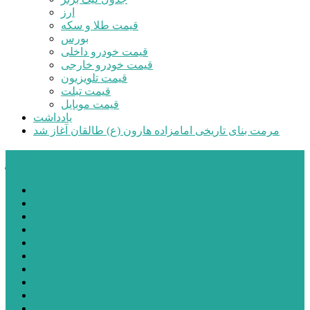
ارز
قیمت طلا و سکه
بورس
قیمت خودرو داخلی
قیمت خودرو خارجی
قیمت تلویزیون
قیمت تبلت
قیمت موبایل
یادداشت
مرمت بنای تاریخی امامزاده هارون (ع) طالقان آغاز شد
پیشتازان البرز
خانه
اجتماعی
سیاسی
فرهنگ و هنر
علم و فناوری
پزشکی و سلامت
اقتصادی
ورزشی
آموزش و پرورش
مدیریت شهری