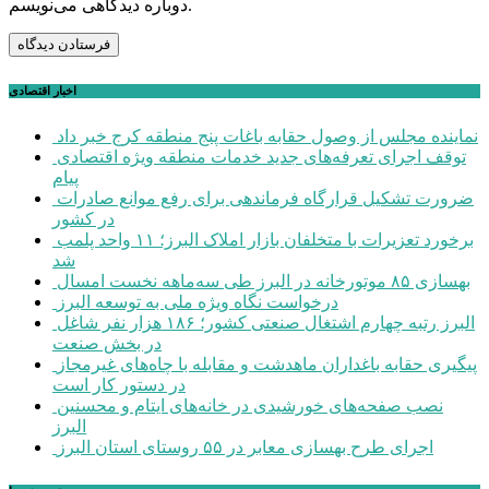
دوباره دیدگاهی می‌نویسم.
اخبار اقتصادی
نماینده مجلس از وصول حقابه باغات پنج منطقه کرج خبر داد
توقف اجرای تعرفه‌های جدید خدمات منطقه ویژه اقتصادی
پیام
ضرورت تشکیل قرارگاه فرماندهی برای رفع موانع صادرات
در کشور
برخورد تعزیرات با متخلفان بازار املاک البرز؛ ۱۱ واحد پلمب
شد
بهسازی ۸۵ موتورخانه در البرز طی سه‌ماهه نخست امسال
درخواست نگاه ویژه ملی به توسعه البرز
البرز رتبه چهارم اشتغال صنعتی کشور؛ ۱۸۶ هزار نفر شاغل
در بخش صنعت
پیگیری حقابه باغداران ماهدشت و مقابله با چاه‌های غیرمجاز
در دستور کار است
نصب صفحه‌های خورشیدی در خانه‌های ایتام و محسنین
البرز
اجرای طرح بهسازی معابر در ۵۵ روستای استان البرز