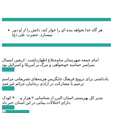
سخن روز
هر گاه خدا بخواهد بنده اي را خوار كند، دانش را از او دور
میسازد.
حضرت علی (ع)
آخرین اخبار:
امام جمعه شهرستان ساوجبلاغ اظهارداشت : اربعین امسال
سراسر حماسه خونخواهی و مرگ بر آمریکا و اسرائیل بود.
ادامه ...
یادداشتی برای ترویج فرهنگ جایگزینی هزینه‌های تشریفاتی مراسم
ترحیم با مشارکت در آزادی زندانیان جرائم غیرعمد
ادامه ...
مدیر کل بهزیستی استان البرز از شناسایی ۲ هزار و ۴۰۰ کودک
دارای اختلالات بینایی در این استان خبر داد.
ادامه ...