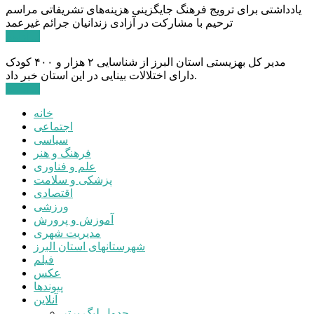
یادداشتی برای ترویج فرهنگ جایگزینی هزینه‌های تشریفاتی مراسم
ترحیم با مشارکت در آزادی زندانیان جرائم غیرعمد
ادامه ...
مدیر کل بهزیستی استان البرز از شناسایی ۲ هزار و ۴۰۰ کودک
دارای اختلالات بینایی در این استان خبر داد.
ادامه ...
خانه
اجتماعی
سیاسی
فرهنگ و هنر
علم و فناوری
پزشکی و سلامت
اقتصادی
ورزشی
آموزش و پرورش
مدیریت شهری
شهرستانهای استان البرز
فیلم
عکس
پیوندها
آنلاین
جدول لیگ برتر