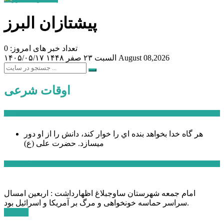
پیشتازان البرز
تعداد خبر های امروز: 0
August 08,2026
السبت ۲۳ صفر ۱۴۴۸
۱۴۰۵/۰۵/۱۷
اوقات شرعی
سخن روز
هر گاه خدا بخواهد بنده اي را خوار كند، دانش را از او دور
میسازد.
حضرت علی (ع)
آخرین اخبار:
امام جمعه شهرستان ساوجبلاغ اظهارداشت : اربعین امسال
سراسر حماسه خونخواهی و مرگ بر آمریکا و اسرائیل بود.
ادامه ...