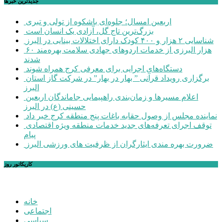
جديدترين خبرها
اربعین امسال؛ جلوه‌ای باشکوه از تولی و تبری
بزرگ‌ترین تاج گل، آزادی یک انسان است
شناسایی ۲ هزار و ۴۰۰ کودک دارای اختلالات بینایی در البرز
۶۰ هزار البرزی از خدمات اردوهای جهادی سلامت بهره‌مند
شدند
دستگاه‌های اجرایی برای معرفی کرج همراه شوند
برگزاری رویداد قرآنی ” بهار در بهار” در شرکت گاز استان
البرز
اعلام مسیرها و زمان‌بندی راهپیمایی جاماندگان اربعین
حسینی (ع) در البرز
نماینده مجلس از وصول حقابه باغات پنج منطقه کرج خبر داد
توقف اجرای تعرفه‌های جدید خدمات منطقه ویژه اقتصادی
پیام
ضرورت بهره مندی ایثارگران از ظرفیت های ورزشی البرز
کاریکاتور روز
خانه
اجتماعی
سیاسی