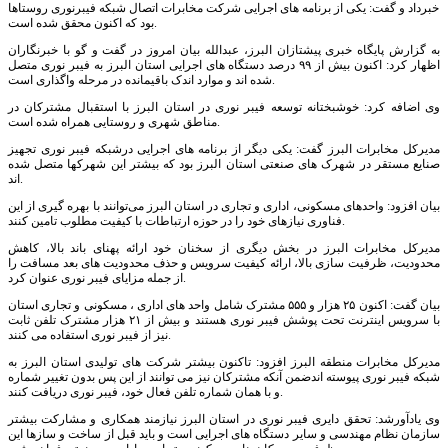
خبرداد و گفت: یکی از برنامه های اجرایی شرکت مخابرات اتصال شبکه فیبرنوری روستاها
بود که اکنون محقق شده است.
به گزارش پایگاه خبری پیشتازان البرز، عبدالله بیان امروز در گفت و گو با خبرنگاران
اظهار کرد: اکنون بیش از ۹۹ درصد دستگاه های اجرایی استان البرز به فیبر نوری متصل
شده اند و موارد اندک باقیمانده در مرحله واگذاری است.
وی اضافه کرد: خوشبختانه توسعه فیبر نوری در استان البرز با استقبال مشترکان در
مناطق شهری و روستایی همراه شده است.
مدیرکل مخابرات البرز گفت: یکی دیگر از برنامه های اجرایی درشبکه فیبر نوری تجهیز
صنایع مستقر در شهرک های صنعتی استان البرز بود که بیشتر این شهرکها متصل شده
اند.
بیان افزود: واحدهای مسکونی، اداری و تجاری در استان البرز می‌توانند با بهره گیری از این
فناوری نیازهای خود را در حوزه ارتباطات با کیفیت مطلوب تامین کنند.
مدیرکل مخابرات البرز در بخش دیگری از سخنان خود ارائه پهنای باند بالا، کاهش
محدودیت، ظرفیت سازی بالا، ارائه کیفیت سرویس و حذف محدودیت های بعد مسافت را
از جمله مزایای فیبر نوری عنوان کرد.
بیان گفت: اکنون ۲۵ هزار و ۵۵۵ مشترک شامل واحد های اداری ، مسکونی و تجاری استان
با سرویس اینترنت تحت پوشش فیبر نوری هستند و بیش از ۲۱ هزار مشترک تلفن ثابت
نیز از فیبر نوری استفاده می‌ کنند.
مدیرکل مخابرات منطقه البرز افزود: تاکنون بیشتر شرکت های تولیدی استان البرز به
شبکه فیبر نوری پیوسته اندضمن آنکه مشترکان نیز می توانند از این پس بدون تغییر شماره
و با همان شماره تلفن فعال خود، فیبر نوری دریافت کنند.
وی یادآورشد: تحقق دایری فیبر نوری در استان البرز نیازمند همکاری و مشارکت بیشتر
سازمان نظام مهندسی و سایر دستگاه های اجرایی است و باید قبل از ساخت و سازها این