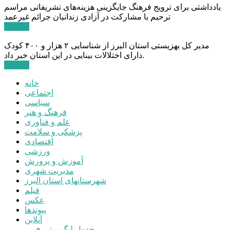
یادداشتی برای ترویج فرهنگ جایگزینی هزینه‌های تشریفاتی مراسم
ترحیم با مشارکت در آزادی زندانیان جرائم غیرعمد
ادامه ...
مدیر کل بهزیستی استان البرز از شناسایی ۲ هزار و ۴۰۰ کودک
دارای اختلالات بینایی در این استان خبر داد.
ادامه ...
خانه
اجتماعی
سیاسی
فرهنگ و هنر
علم و فناوری
پزشکی و سلامت
اقتصادی
ورزشی
آموزش و پرورش
مدیریت شهری
شهرستانهای استان البرز
فیلم
عکس
پیوندها
آنلاین
جدول لیگ برتر