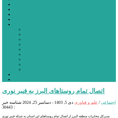
شهرستانهای استان البرز
فیلم
عکس
پیوندها
آنلاین
جدول لیگ برتر
ارز
قیمت طلا و سکه
بورس
قیمت خودرو داخلی
قیمت خودرو خارجی
قیمت تلویزیون
قیمت تبلت
قیمت موبایل
یادداشت
مرمت بنای تاریخی امامزاده هارون (ع) طالقان آغاز شد
اتصال تمام روستاهای البرز به فیبر نوری
اجتماعی
/
علم و فناوری
دی 5, 1403 - دسامبر 25, 2024
شناسه خبر
: 30443
مدیرکل مخابرات منطقه البرز از اتصال تمام روستاهای این استان به شبکه فیبر نوری