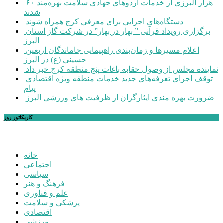
۶۰ هزار البرزی از خدمات اردوهای جهادی سلامت بهره‌مند
شدند
دستگاه‌های اجرایی برای معرفی کرج همراه شوند
برگزاری رویداد قرآنی ” بهار در بهار” در شرکت گاز استان
البرز
اعلام مسیرها و زمان‌بندی راهپیمایی جاماندگان اربعین
حسینی (ع) در البرز
نماینده مجلس از وصول حقابه باغات پنج منطقه کرج خبر داد
توقف اجرای تعرفه‌های جدید خدمات منطقه ویژه اقتصادی
پیام
ضرورت بهره مندی ایثارگران از ظرفیت های ورزشی البرز
کاریکاتور روز
خانه
اجتماعی
سیاسی
فرهنگ و هنر
علم و فناوری
پزشکی و سلامت
اقتصادی
ورزشی