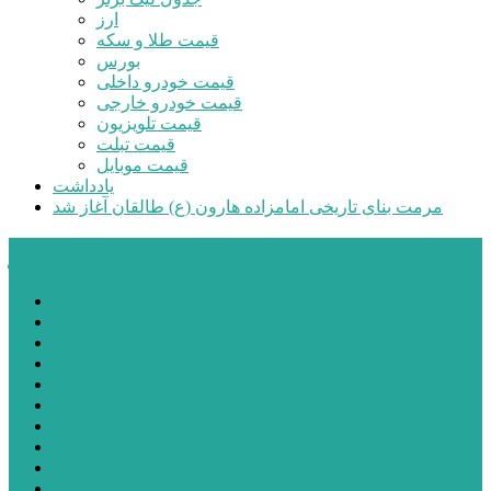
ارز
قیمت طلا و سکه
بورس
قیمت خودرو داخلی
قیمت خودرو خارجی
قیمت تلویزیون
قیمت تبلت
قیمت موبایل
یادداشت
مرمت بنای تاریخی امامزاده هارون (ع) طالقان آغاز شد
پیشتازان البرز
خانه
اجتماعی
سیاسی
فرهنگ و هنر
علم و فناوری
پزشکی و سلامت
اقتصادی
ورزشی
آموزش و پرورش
مدیریت شهری