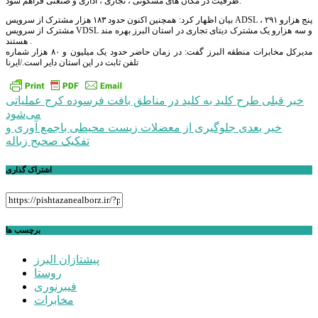
ظرفیت در مکان های مسکونی ، تجاری ، اداری و صنعتی فراهم شود.
بیان اظهار کرد: همچنین اکنون حدود ۱۸۳ هزار مشترک از سرویس ADSL ، پنج هزارو ۲۹۱
مشترک از سرویس VDSL و سه هزارو یک مشترک دیتای تجاری در استان البرز بهره مند
هستند .
مدیرکل مخابرات منطقه البرز گفت: در زمان حاضر حدود یک میلیون و ۸۰ هزار شماره
تلفن ثابت در این استان دایر است./ایرنا
راهبری
خبر قبلی
طرح کلید به کلید در مناطق بافت فرسوده کرج عملیاتی
می‌شود
نوشته
خبر بعدی
جلوگیری از معضلات زیست محیطی باجمع آوری و
تفکیک صحیح زباله
اشتراک گذاری
برچسب ها
پیشتازان البرز
روستا
فیبرنوری
مخابرات