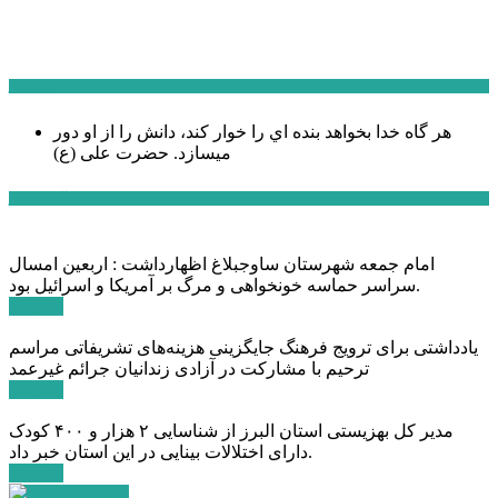
سخن روز
هر گاه خدا بخواهد بنده اي را خوار كند، دانش را از او دور
میسازد.
حضرت علی (ع)
آخرین اخبار:
امام جمعه شهرستان ساوجبلاغ اظهارداشت : اربعین امسال
سراسر حماسه خونخواهی و مرگ بر آمریکا و اسرائیل بود.
ادامه ...
یادداشتی برای ترویج فرهنگ جایگزینی هزینه‌های تشریفاتی مراسم
ترحیم با مشارکت در آزادی زندانیان جرائم غیرعمد
ادامه ...
مدیر کل بهزیستی استان البرز از شناسایی ۲ هزار و ۴۰۰ کودک
دارای اختلالات بینایی در این استان خبر داد.
ادامه ...