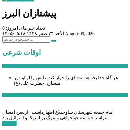
پیشتازان البرز
تعداد خبر های امروز: 0
August 09,2026
الأحد ۲۴ صفر ۱۴۴۸
۱۴۰۵/۰۵/۱۸
اوقات شرعی
سخن روز
هر گاه خدا بخواهد بنده اي را خوار كند، دانش را از او دور
میسازد.
حضرت علی (ع)
آخرین اخبار:
امام جمعه شهرستان ساوجبلاغ اظهارداشت : اربعین امسال
سراسر حماسه خونخواهی و مرگ بر آمریکا و اسرائیل بود.
ادامه ...