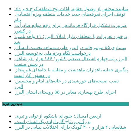
نماینده مجلس از وصول حقابه باغات پنج منطقه کرج خبر داد
توقف اجرای تعرفه‌های جدید خدمات منطقه ویژه اقتصادی
پیام
ضرورت تشکیل قرارگاه فرماندهی برای رفع موانع صادرات
در کشور
برخورد تعزیرات با متخلفان بازار املاک البرز؛ ۱۱ واحد پلمب
شد
بهسازی ۸۵ موتورخانه در البرز طی سه‌ماهه نخست امسال
درخواست نگاه ویژه ملی به توسعه البرز
البرز رتبه چهارم اشتغال صنعتی کشور؛ ۱۸۶ هزار نفر شاغل
در بخش صنعت
پیگیری حقابه باغداران ماهدشت و مقابله با چاه‌های غیرمجاز
در دستور کار است
نصب صفحه‌های خورشیدی در خانه‌های ایتام و محسنین
البرز
اجرای طرح بهسازی معابر در ۵۵ روستای استان البرز
جديدترين خبرها
اربعین امسال؛ جلوه‌ای باشکوه از تولی و تبری
بزرگ‌ترین تاج گل، آزادی یک انسان است
شناسایی ۲ هزار و ۴۰۰ کودک دارای اختلالات بینایی در البرز