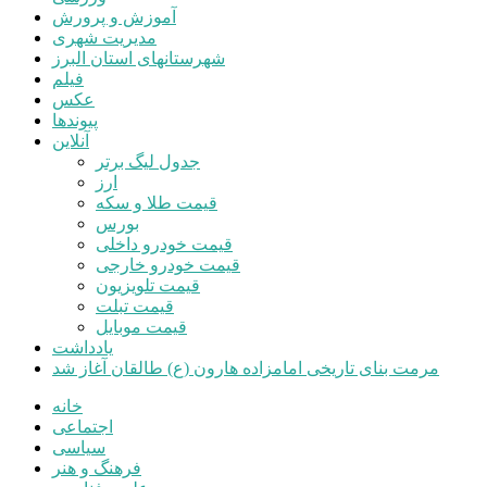
آموزش و پرورش
مدیریت شهری
شهرستانهای استان البرز
فیلم
عکس
پیوندها
آنلاین
جدول لیگ برتر
ارز
قیمت طلا و سکه
بورس
قیمت خودرو داخلی
قیمت خودرو خارجی
قیمت تلویزیون
قیمت تبلت
قیمت موبایل
یادداشت
مرمت بنای تاریخی امامزاده هارون (ع) طالقان آغاز شد
خانه
اجتماعی
سیاسی
فرهنگ و هنر