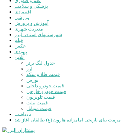
علم و فناوری
پزشکی و سلامت
اقتصادی
ورزشی
آموزش و پرورش
مدیریت شهری
شهرستانهای استان البرز
فیلم
عکس
پیوندها
آنلاین
جدول لیگ برتر
ارز
قیمت طلا و سکه
بورس
قیمت خودرو داخلی
قیمت خودرو خارجی
قیمت تلویزیون
قیمت تبلت
قیمت موبایل
یادداشت
مرمت بنای تاریخی امامزاده هارون (ع) طالقان آغاز شد