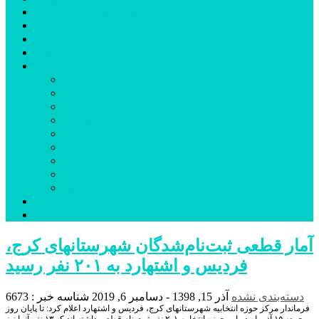
شهرستانهای استان البرز
فیلم
عکس
پیوندها
آنلاین
جدول لیگ برتر
ارز
قیمت طلا و سکه
بورس
قیمت خودرو داخلی
قیمت خودرو خارجی
قیمت تلویزیون
قیمت تبلت
قیمت موبایل
یادداشت
مرمت بنای تاریخی امامزاده هارون (ع) طالقان آغاز شد
آمار قطعی ثبت‌نام‌شدگان شهرستانهای کرج،
فردیس و اشتهارد به ۲۰۱ نفر رسید
دسته‌بندی نشده
آذر 15, 1398 - دسامبر 6, 2019
شناسه خبر : 6673
فرماندار مرکز حوزه انتخابیه شهرستانهای کرج، فردیس و اشتهارد اعلام کرد: تا پایان روز