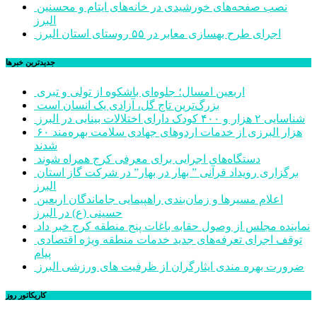
نصب صفحه‌های خورشیدی در خانه‌های ایتام و محسنین
البرز
اجرای طرح بهسازی معابر در ۵۵ روستای استان البرز
جديدترين خبرها
اربعین امسال؛ جلوه‌ای باشکوه از تولی و تبری
بزرگ‌ترین تاج گل، آزادی یک انسان است
شناسایی ۲ هزار و ۴۰۰ کودک دارای اختلالات بینایی در البرز
۶۰ هزار البرزی از خدمات اردوهای جهادی سلامت بهره‌مند
شدند
دستگاه‌های اجرایی برای معرفی کرج همراه شوند
برگزاری رویداد قرآنی ” بهار در بهار” در شرکت گاز استان
البرز
اعلام مسیرها و زمان‌بندی راهپیمایی جاماندگان اربعین
حسینی (ع) در البرز
نماینده مجلس از وصول حقابه باغات پنج منطقه کرج خبر داد
توقف اجرای تعرفه‌های جدید خدمات منطقه ویژه اقتصادی
پیام
ضرورت بهره مندی ایثارگران از ظرفیت های ورزشی البرز
کاریکاتور روز