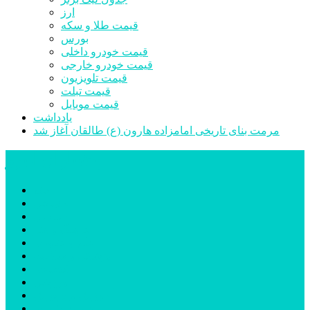
ارز
قیمت طلا و سکه
بورس
قیمت خودرو داخلی
قیمت خودرو خارجی
قیمت تلویزیون
قیمت تبلت
قیمت موبایل
یادداشت
مرمت بنای تاریخی امامزاده هارون (ع) طالقان آغاز شد
پیشتازان البرز
خانه
اجتماعی
سیاسی
فرهنگ و هنر
علم و فناوری
پزشکی و سلامت
اقتصادی
ورزشی
آموزش و پرورش
مدیریت شهری