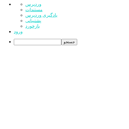
درباره
وردپرس
وردپرس
مستندات
یادگیری وردپرس
پشتیبانی
بازخورد
ورود
جستجو