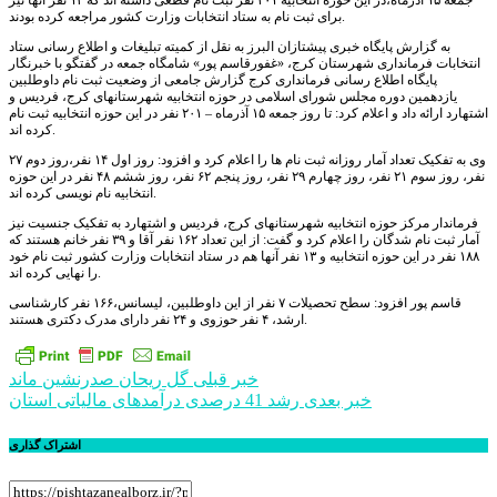
جمعه ۱۵ آذرماه،در این حوزه انتخابیه ۲۰۱ نفر ثبت نام قطعی داشته اند که ۱۳ نفر آنها نیز
برای ثبت نام به ستاد انتخابات وزارت کشور مراجعه کرده بودند.
به گزارش پایگاه خبری پیشتازان البرز به نقل از کمیته تبلیغات و اطلاع رسانی ستاد
انتخابات فرمانداری شهرستان کرج، «غفورقاسم پور» شامگاه جمعه در گفتگو با خبرنگار
پایگاه اطلاع رسانی فرمانداری کرج گزارش جامعی از وضعیت ثبت نام داوطلبین
یازدهمین دوره مجلس شورای اسلامی در حوزه انتخابیه شهرستانهای کرج، فردیس و
اشتهارد ارائه داد و اعلام کرد: تا روز جمعه ۱۵ آذرماه – ۲۰۱ نفر در این حوزه انتخابیه ثبت نام
کرده اند.
وی به تفکیک تعداد آمار روزانه ثبت نام ها را اعلام کرد و افزود: روز اول ۱۴ نفر،روز دوم ۲۷
نفر، روز سوم ۲۱ نفر، روز چهارم ۲۹ نفر، روز پنجم ۶۲ نفر، روز ششم ۴۸ نفر در این حوزه
انتخابیه نام نویسی کرده اند.
فرماندار مرکز حوزه انتخابیه شهرستانهای کرج، فردیس و اشتهارد به تفکیک جنسیت نیز
آمار ثبت نام شدگان را اعلام کرد و گفت: از این تعداد ۱۶۲ نفر آقا و ۳۹ نفر خانم هستند که
۱۸۸ نفر در این حوزه انتخابیه و ۱۳ نفر آنها هم در ستاد انتخابات وزارت کشور ثبت نام خود
را نهایی کرده اند.
قاسم پور افزود: سطح تحصیلات ۷ نفر از این داوطلبین، لیسانس،۱۶۶ نفر کارشناسی
ارشد، ۴ نفر حوزوی و ۲۴ نفر دارای مدرک دکتری هستند.
راهبری
خبر قبلی
گل ریحان صدرنشین ماند
خبر بعدی
رشد 41 درصدی درآمدهای مالیاتی استان
نوشته
اشتراک گذاری