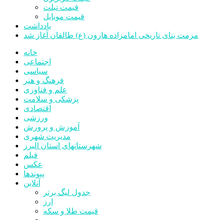
قیمت تبلت
قیمت موبایل
یادداشت
مرمت بنای تاریخی امامزاده هارون (ع) طالقان آغاز شد
خانه
اجتماعی
سیاسی
فرهنگ و هنر
علم و فناوری
پزشکی و سلامت
اقتصادی
ورزشی
آموزش و پرورش
مدیریت شهری
شهرستانهای استان البرز
فیلم
عکس
پیوندها
آنلاین
جدول لیگ برتر
ارز
قیمت طلا و سکه