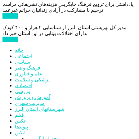
یادداشتی برای ترویج فرهنگ جایگزینی هزینه‌های تشریفاتی مراسم
ترحیم با مشارکت در آزادی زندانیان جرائم غیرعمد
ادامه ...
مدیر کل بهزیستی استان البرز از شناسایی ۲ هزار و ۴۰۰ کودک
دارای اختلالات بینایی در این استان خبر داد.
ادامه ...
خانه
اجتماعی
سیاسی
فرهنگ و هنر
علم و فناوری
پزشکی و سلامت
اقتصادی
ورزشی
آموزش و پرورش
مدیریت شهری
شهرستانهای استان البرز
فیلم
عکس
پیوندها
آنلاین
جدول لیگ برتر