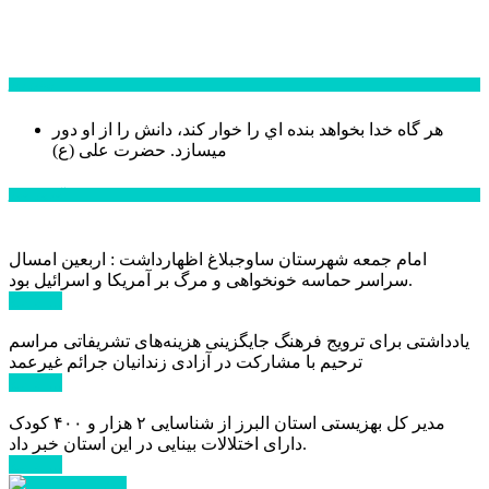
سخن روز
هر گاه خدا بخواهد بنده اي را خوار كند، دانش را از او دور
میسازد.
حضرت علی (ع)
آخرین اخبار:
امام جمعه شهرستان ساوجبلاغ اظهارداشت : اربعین امسال
سراسر حماسه خونخواهی و مرگ بر آمریکا و اسرائیل بود.
ادامه ...
یادداشتی برای ترویج فرهنگ جایگزینی هزینه‌های تشریفاتی مراسم
ترحیم با مشارکت در آزادی زندانیان جرائم غیرعمد
ادامه ...
مدیر کل بهزیستی استان البرز از شناسایی ۲ هزار و ۴۰۰ کودک
دارای اختلالات بینایی در این استان خبر داد.
ادامه ...