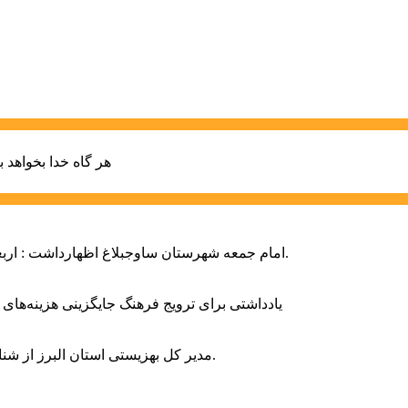
هر گاه خدا بخواهد ب
امام جمعه شهرستان ساوجبلاغ اظهارداشت : اربعین امسال سراسر حماسه خونخواهی و مرگ بر آمریکا و اسرائیل بود.
یادداشتی برای ترویج فرهنگ جایگزینی هزینه‌های
مدیر کل بهزیستی استان البرز از شناسایی ۲ هزار و ۴۰۰ کودک دارای اختلالات بینایی در این استان خبر داد.