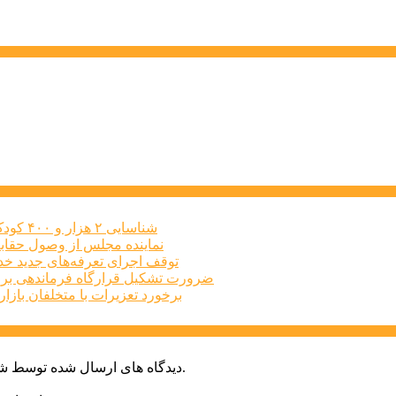
شناسایی ۲ هزار و ۴۰۰ کودک دارای اختلالات بینایی در البرز
نماینده مجلس از وصول حقابه
توقف اجرای تعرفه‌های جدید خد
ضرورت تشکیل قرارگاه فرماندهی برا
برخورد تعزیرات با متخلفان بازار املاک البرز
دیدگاه های ارسال شده توسط شما، پس از تایید توسط خبرگزاری الف در وب منتشر خواهد شد.