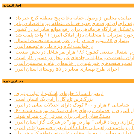
اخبار اقتصادی
نماینده مجلس از وصول حقابه باغات پنج منطقه کرج خبر داد
وقف اجرای تعرفه‌های جدید خدمات منطقه ویژه اقتصادی پیام
شکیل قرارگاه فرماندهی برای رفع موانع صادرات در کشور
ورد تعزیرات با متخلفان بازار املاک البرز؛ ۱۱ واحد پلمب شد
بهسازی ۸۵ موتورخانه در البرز طی سه‌ماهه نخست امسال
درخواست نگاه ویژه ملی به توسعه البرز
صنعتی کشور؛ ۱۸۶ هزار نفر شاغل در بخش صنعت
اران ماهدشت و مقابله با چاه‌های غیرمجاز در دستور کار است
نصب صفحه‌های خورشیدی در خانه‌های ایتام و محسنین البرز
اجرای طرح بهسازی معابر در ۵۵ روستای استان البرز
جديدترين خبرها
اربعین امسال؛ جلوه‌ای باشکوه از تولی و تبری
بزرگ‌ترین تاج گل، آزادی یک انسان است
شناسایی ۲ هزار و ۴۰۰ کودک دارای اختلالات بینایی در البرز
هزار البرزی از خدمات اردوهای جهادی سلامت بهره‌مند شدند
دستگاه‌های اجرایی برای معرفی کرج همراه شوند
گزاری رویداد قرآنی ” بهار در بهار” در شرکت گاز استان البرز
 و زمان‌بندی راهپیمایی جاماندگان اربعین حسینی (ع) در البرز
نماینده مجلس از وصول حقابه باغات پنج منطقه کرج خبر داد