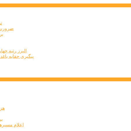
ت
ضرورت ت
برخ
البرز رتبه چهارم اشتغال 
پیگیری حقابه باغد
۶۰ 
بر
اعلام مسیرها