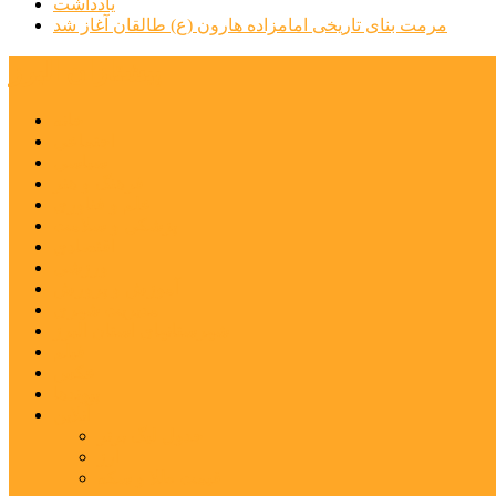
یادداشت
مرمت بنای تاریخی امامزاده هارون (ع) طالقان آغاز شد
پیشتازان البرز
خانه
اجتماعی
سیاسی
فرهنگ و هنر
علم و فناوری
پزشکی و سلامت
اقتصادی
ورزشی
آموزش و پرورش
مدیریت شهری
شهرستانهای استان البرز
فیلم
عکس
پیوندها
آنلاین
جدول لیگ برتر
ارز
قیمت طلا و سکه