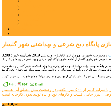
بورس
قیمت خودرو داخلی
قیمت خودرو خارجی
قیمت تلویزیون
قیمت تبلت
قیمت موبایل
یادداشت
مرمت بنای تاریخی امامزاده هارون (ع) طالقان آغاز شد
ازی پایگاه ذبح شرعی و بهداشتی شهر گلسار
ت
/
مدیریت شهری
مرداد 20, 1398 - اوت 11, 2019
شناسه خبر : 3208
بان، این پایگاه توسط واحد روابط عمومی شهرداری و شورای اسلامی شهر گلسار و با همکاری
راهبری
 ۵۰۰ متر مکعب در وضعیت تنش مطلق آبی هستیم
 البرز حامی کسب و کارهای نوپا و ایده تولید بدون کارخانه است
نوشته
اشتراک گذاری