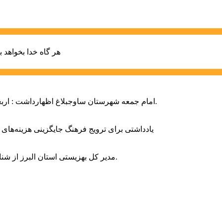
هر گاه خدا بخواهد ب
امام جمعه شهرستان ساوجبلاغ اظهارداشت : اربعین امسال سراسر حماسه خونخواهی و مرگ بر آمریکا و اسرائیل بود.
یادداشتی برای ترویج فرهنگ جایگزینی هزینه‌های
مدیر کل بهزیستی استان البرز از شناسایی ۲ هزار و ۴۰۰ کودک دارای اختلالات بینایی در این استان خبر داد.