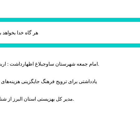
هر گاه خدا بخواهد ب
امام جمعه شهرستان ساوجبلاغ اظهارداشت : اربعین امسال سراسر حماسه خونخواهی و مرگ بر آمریکا و اسرائیل بود.
یادداشتی برای ترویج فرهنگ جایگزینی هزینه‌های
مدیر کل بهزیستی استان البرز از شناسایی ۲ هزار و ۴۰۰ کودک دارای اختلالات بینایی در این استان خبر داد.