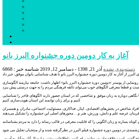
بورس
قیمت خودرو داخلی
قیمت خودرو خارجی
قیمت تلویزیون
قیمت تبلت
قیمت موبایل
یادداشت
مرمت بنای تاریخی امامزاده هارون (ع) طالقان آغاز شد
آغاز به کار دومین دوره جشنواره البرز بانو
دسته‌بندی نشده
آذر 21, 1398 - دسامبر 12, 2019
شناسه خبر : 6868
ن رونمایی از پوستر «دومین دوره جشنواره البرز بانو» اظهار داشت: جامعه نیازمند الگوسازی
ا نگاهی دوباره به زنان موفق و شاخصی که در استان حضور دارند الگوهای فاخر را شناسایی
کنیم و برای زنان توانمند این استان هویت‌سازی کنیم.
 افراد شاخص در بخش‌های اقتصادی، ایثار، فداکاری، مسئولیت اجتماعی، مادران و همسران