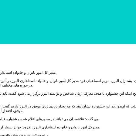
مدیر کل امور بانوان و خانواده استانداری البرز از آغاز به کار دومین دوره جشنواره البرز بانو با هدف شناسایی بانوان موفق، خبر داد.
پیشتازان البرز، مریم اسماعیلی فرد مدیر کل امور بانوان و خانواده استانداری البرز در آئی
در حوزه های مختلف است و قطعا معرفی الگوهای خوب می‌تواند ذائقه فرهنگی مردم را به جهت درستی پیش ببرد.
ح اینکه این جشنواره با هدف معرفی زنان شاخص و توانمند البرز برگزار می شود گفت: باید ب
 که امیدواریم این جشنواره نشان دهد که چه تعداد زیادی زنان موفق در البرز داریم گفت:
موفق، افتخار آفرینان عرصه علم و دانش، ورزش، هنر و… محورهای اصلی این جشنواره را تشکیل می‌دهند.
وی گفت: علاقمندان می توانند در محورهای اعلام شده جشنواره فیلم کوتاه بسازند و زنان الگویی را که قابلیت معرفی در قالب رسانه را دارد به مردم بشناسانند.
مدیر‌کل امور بانوان و خانواده استانداری البرز، افزود: جوایز بسیار ارزشمندی در دومین دوره جشنواره فیلم البرز در نظرگرفته شده و از منتخبان تجلیل می ‌شود.
گفتنی است علاقمندان می‌توانند برای کسب اطلاعات بیشتر و ارسال آثار به آثار به آدرس www.alborzbanou.com مراجعه کنند.