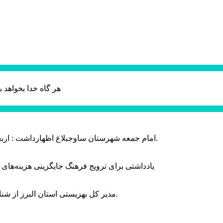
هر گاه خدا بخواهد ب
امام جمعه شهرستان ساوجبلاغ اظهارداشت : اربعین امسال سراسر حماسه خونخواهی و مرگ بر آمریکا و اسرائیل بود.
یادداشتی برای ترویج فرهنگ جایگزینی هزینه‌های
مدیر کل بهزیستی استان البرز از شناسایی ۲ هزار و ۴۰۰ کودک دارای اختلالات بینایی در این استان خبر داد.