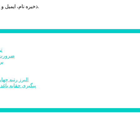
ذخیره نام، ایمیل و وبسایت من در مرورگر برای زمانی که دوباره دیدگاهی می‌نویسم.
ت
ضرورت ت
برخ
البرز رتبه چهارم اشتغال 
پیگیری حقابه باغد