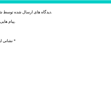
دیدگاه های ارسال شده توسط شما، پس از تایید توسط خبرگزاری الف در وب منتشر خواهد شد.
پیام هایی که به غیر از زبان فارسی یا غیر مرتبط باشد منتشر نخواهد شد.
*
بخش‌های موردنیاز علامت‌گذاری شده‌اند
نشانی ای