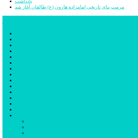
یادداشت
مرمت بنای تاریخی امامزاده هارون (ع) طالقان آغاز شد
پیشتازان البرز
خانه
اجتماعی
سیاسی
فرهنگ و هنر
علم و فناوری
پزشکی و سلامت
اقتصادی
ورزشی
آموزش و پرورش
مدیریت شهری
شهرستانهای استان البرز
فیلم
عکس
پیوندها
آنلاین
جدول لیگ برتر
ارز
قیمت طلا و سکه