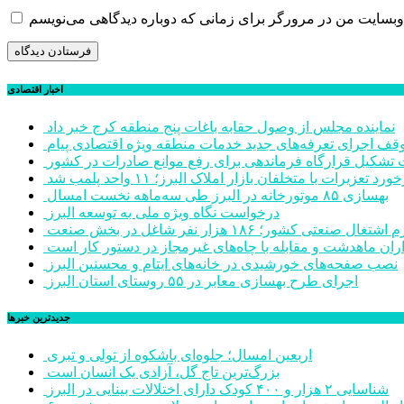
اخبار اقتصادی
نماینده مجلس از وصول حقابه باغات پنج منطقه کرج خبر داد
وقف اجرای تعرفه‌های جدید خدمات منطقه ویژه اقتصادی پیام
شکیل قرارگاه فرماندهی برای رفع موانع صادرات در کشور
ورد تعزیرات با متخلفان بازار املاک البرز؛ ۱۱ واحد پلمب شد
بهسازی ۸۵ موتورخانه در البرز طی سه‌ماهه نخست امسال
درخواست نگاه ویژه ملی به توسعه البرز
صنعتی کشور؛ ۱۸۶ هزار نفر شاغل در بخش صنعت
اران ماهدشت و مقابله با چاه‌های غیرمجاز در دستور کار است
نصب صفحه‌های خورشیدی در خانه‌های ایتام و محسنین البرز
اجرای طرح بهسازی معابر در ۵۵ روستای استان البرز
جديدترين خبرها
اربعین امسال؛ جلوه‌ای باشکوه از تولی و تبری
بزرگ‌ترین تاج گل، آزادی یک انسان است
شناسایی ۲ هزار و ۴۰۰ کودک دارای اختلالات بینایی در البرز