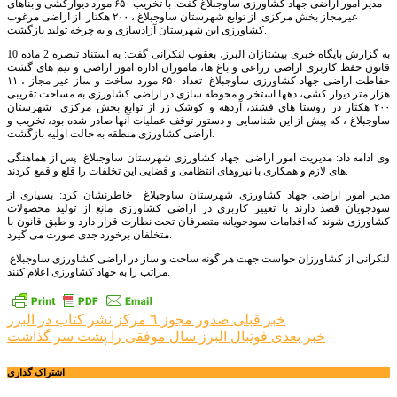
مدیر امور اراضی جهاد کشاورزی ساوجبلاغ گفت: با تخریب ۶۵۰ مورد دیوارکشی و بناهای
غیرمجاز بخش مرکزی از توابع شهرستان ساوجبلاغ ، ۲۰۰ هکتار از اراضی مرغوب
کشاورزی این شهرستان آزادسازی و به چرخه تولید بازگشت.
به گزارش پایگاه خبری پیشتازان البرز، بعقوب لنکرانی گفت: به استناد تبصره 2 ماده 10
قانون حفظ کاربری اراضی زراعی و باغ ها، ماموران اداره امور اراضی و تیم های گشت
حفاظت اراضی جهاد کشاورزی ساوجبلاغ تعداد ۶۵۰ مورد ساخت و ساز غیر مجاز ، ۱۱
هزار متر دیوار کشی، دهها استخر و محوطه سازی در اراضی کشاورزی به مساحت تقریبی
۲۰۰ هکتار در روستا های فشند، آردهه و کوشک زر از توابع بخش مرکزی شهرستان
ساوجبلاغ ، که پیش از این شناسایی و دستور توقف عملیات آنها صادر شده بود، تخریب و
اراضی کشاورزی منطقه به حالت اولیه بازگشت.
وی ادامه داد: مدیریت امور اراضی جهاد کشاورزی شهرستان ساوجبلاغ پس از هماهنگی
های لازم و همکاری با نیروهای انتظامی و قضایی این تخلفات را قلع و قمع کردند.
مدیر امور اراضی جهاد کشاورزی شهرستان ساوجبلاغ خاطرنشان کرد: بسیاری از
سودجویان قصد دارند با تغییر کاربری در اراضی کشاورزی مانع از تولید محصولات
کشاورزی شوند که اقدامات سودجویانه متصرفان تحت نظارت قرار دارد و طبق قانون با
متخلفان برخورد جدی صورت می گیرد.
لنکرانی از کشاورزان خواست جهت هر گونه ساخت و ساز در اراضی کشاورزی ساوجبلاغ
مراتب را به جهاد کشاورزی اعلام کنند.
راهبری
خبر قبلی
صدور مجوز ٦ مرکز نشر کتاب در البرز
خبر بعدی
فوتبال البرز سال موفقی را پشت سر گذاشت
نوشته
اشتراک گذاری