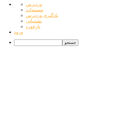
درباره
وردپرس
وردپرس
مستندات
یادگیری وردپرس
پشتیبانی
بازخورد
ورود
جستجو