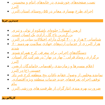
نصب صفحه‌های خورشیدی در خانه‌های ایتام و محسنین
البرز
اجرای طرح بهسازی معابر در ۵۵ روستای استان البرز
جديدترين خبرها
اربعین امسال؛ جلوه‌ای باشکوه از تولی و تبری
بزرگ‌ترین تاج گل، آزادی یک انسان است
شناسایی ۲ هزار و ۴۰۰ کودک دارای اختلالات بینایی در البرز
۶۰ هزار البرزی از خدمات اردوهای جهادی سلامت بهره‌مند
شدند
دستگاه‌های اجرایی برای معرفی کرج همراه شوند
برگزاری رویداد قرآنی ” بهار در بهار” در شرکت گاز استان
البرز
اعلام مسیرها و زمان‌بندی راهپیمایی جاماندگان اربعین
حسینی (ع) در البرز
نماینده مجلس از وصول حقابه باغات پنج منطقه کرج خبر داد
توقف اجرای تعرفه‌های جدید خدمات منطقه ویژه اقتصادی
پیام
ضرورت بهره مندی ایثارگران از ظرفیت های ورزشی البرز
کاریکاتور روز