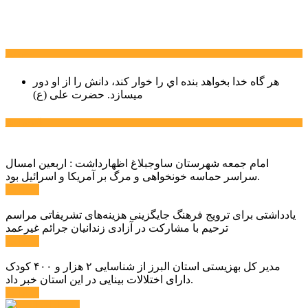
سخن روز
هر گاه خدا بخواهد بنده اي را خوار كند، دانش را از او دور
میسازد.
حضرت علی (ع)
آخرین اخبار:
امام جمعه شهرستان ساوجبلاغ اظهارداشت : اربعین امسال
سراسر حماسه خونخواهی و مرگ بر آمریکا و اسرائیل بود.
ادامه ...
یادداشتی برای ترویج فرهنگ جایگزینی هزینه‌های تشریفاتی مراسم
ترحیم با مشارکت در آزادی زندانیان جرائم غیرعمد
ادامه ...
مدیر کل بهزیستی استان البرز از شناسایی ۲ هزار و ۴۰۰ کودک
دارای اختلالات بینایی در این استان خبر داد.
ادامه ...