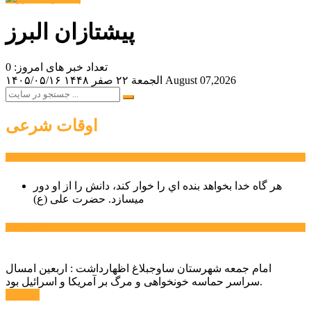
پیشتازان البرز
تعداد خبر های امروز: 0
August 07,2026
الجمعة ۲۲ صفر ۱۴۴۸
۱۴۰۵/۰۵/۱۶
اوقات شرعی
سخن روز
هر گاه خدا بخواهد بنده اي را خوار كند، دانش را از او دور
میسازد.
حضرت علی (ع)
آخرین اخبار:
امام جمعه شهرستان ساوجبلاغ اظهارداشت : اربعین امسال
سراسر حماسه خونخواهی و مرگ بر آمریکا و اسرائیل بود.
ادامه ...