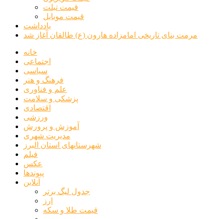
قیمت تبلت
قیمت موبایل
یادداشت
مرمت بنای تاریخی امامزاده هارون (ع) طالقان آغاز شد
خانه
اجتماعی
سیاسی
فرهنگ و هنر
علم و فناوری
پزشکی و سلامت
اقتصادی
ورزشی
آموزش و پرورش
مدیریت شهری
شهرستانهای استان البرز
فیلم
عکس
پیوندها
آنلاین
جدول لیگ برتر
ارز
قیمت طلا و سکه