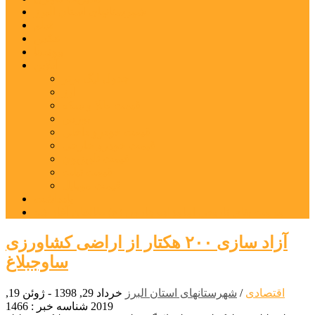
شهرستانهای استان البرز
فیلم
عکس
پیوندها
آنلاین
جدول لیگ برتر
ارز
قیمت طلا و سکه
بورس
قیمت خودرو داخلی
قیمت خودرو خارجی
قیمت تلویزیون
قیمت تبلت
قیمت موبایل
یادداشت
مرمت بنای تاریخی امامزاده هارون (ع) طالقان آغاز شد
آزاد سازی ۲۰۰ هکتار از اراضی کشاورزی
ساوجبلاغ
اقتصادی
/
شهرستانهای استان البرز
خرداد 29, 1398 - ژوئن 19,
2019
شناسه خبر : 1466