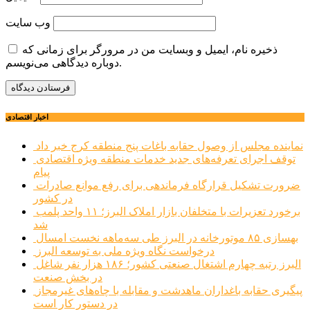
وب‌ سایت
ذخیره نام، ایمیل و وبسایت من در مرورگر برای زمانی که
دوباره دیدگاهی می‌نویسم.
اخبار اقتصادی
نماینده مجلس از وصول حقابه باغات پنج منطقه کرج خبر داد
توقف اجرای تعرفه‌های جدید خدمات منطقه ویژه اقتصادی
پیام
ضرورت تشکیل قرارگاه فرماندهی برای رفع موانع صادرات
در کشور
برخورد تعزیرات با متخلفان بازار املاک البرز؛ ۱۱ واحد پلمب
شد
بهسازی ۸۵ موتورخانه در البرز طی سه‌ماهه نخست امسال
درخواست نگاه ویژه ملی به توسعه البرز
البرز رتبه چهارم اشتغال صنعتی کشور؛ ۱۸۶ هزار نفر شاغل
در بخش صنعت
پیگیری حقابه باغداران ماهدشت و مقابله با چاه‌های غیرمجاز
در دستور کار است