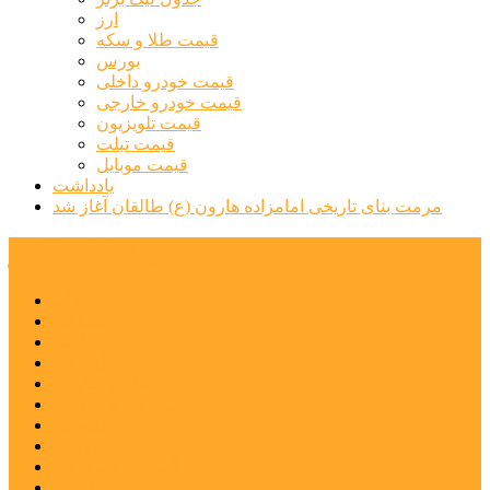
ارز
قیمت طلا و سکه
بورس
قیمت خودرو داخلی
قیمت خودرو خارجی
قیمت تلویزیون
قیمت تبلت
قیمت موبایل
یادداشت
مرمت بنای تاریخی امامزاده هارون (ع) طالقان آغاز شد
پیشتازان البرز
خانه
اجتماعی
سیاسی
فرهنگ و هنر
علم و فناوری
پزشکی و سلامت
اقتصادی
ورزشی
آموزش و پرورش
مدیریت شهری