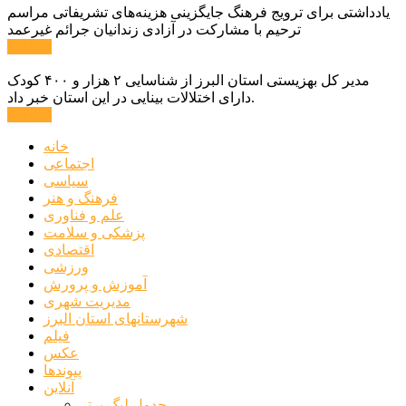
یادداشتی برای ترویج فرهنگ جایگزینی هزینه‌های تشریفاتی مراسم
ترحیم با مشارکت در آزادی زندانیان جرائم غیرعمد
ادامه ...
مدیر کل بهزیستی استان البرز از شناسایی ۲ هزار و ۴۰۰ کودک
دارای اختلالات بینایی در این استان خبر داد.
ادامه ...
خانه
اجتماعی
سیاسی
فرهنگ و هنر
علم و فناوری
پزشکی و سلامت
اقتصادی
ورزشی
آموزش و پرورش
مدیریت شهری
شهرستانهای استان البرز
فیلم
عکس
پیوندها
آنلاین
جدول لیگ برتر