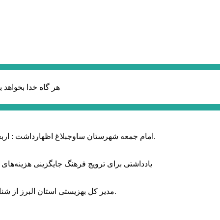
هر گاه خدا بخواهد ب
امام جمعه شهرستان ساوجبلاغ اظهارداشت : اربعین امسال سراسر حماسه خونخواهی و مرگ بر آمریکا و اسرائیل بود.
یادداشتی برای ترویج فرهنگ جایگزینی هزینه‌های
مدیر کل بهزیستی استان البرز از شناسایی ۲ هزار و ۴۰۰ کودک دارای اختلالات بینایی در این استان خبر داد.