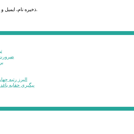
ذخیره نام، ایمیل و وبسایت من در مرورگر برای زمانی که دوباره دیدگاهی می‌نویسم.
ت
ضرورت ت
برخ
البرز رتبه چهارم اشتغال 
پیگیری حقابه باغد