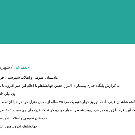
اجتماعی
/
شهرست
دادستان عمومی و انقلاب شهرستان فردیس استان البرز اعلام کرد که جوان ۳۵ ساله ای که دیروز چهارشنبه ربوده شده بود، آزاد شد.
به گزارش پایگاه خبری پیشتازان البرز، حسن جهانشاهلو با اعلام این خبر افزود: با تلاش عوامل نیروی انتظامی این جوان از دست گروگانگیر ها آزاد و به آغوش خانواده بازگشت.
وی بیان داشت: پرونده این آدم ربایی در دست پیگیری است که با تکمیل شدن آن اطلاع رسانی می شود.
دادستان عمومی و انقلاب شهرستان فردیس گفت: دستورات ویژه قضایی صادر و مسئولان پلیس آگاهی پیگیر موضوع هستند.
جهانشاهلو افزود: هنوز علت ربوده شدن آن مشخص نیست به محض مشخص شدن خبر تکمیلی متعاقبا اعلام می شود.