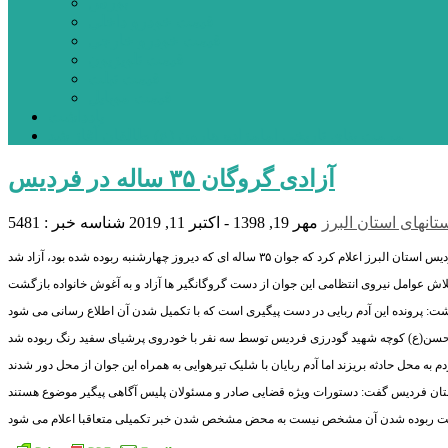
بورس
قیمت خودرو داخلی
قیمت خودرو خارجی
قیمت تلویزیون
قیمت تبلت
قیمت موبایل
یادداشت
مرمت بنای تاریخی امامزاده هارون (ع) طالقان آغاز شد
آزادی گروگان ۳۵ ساله در فردیس
انهای استان البرز
مهر 19, 1398 - اکتبر 11, 2019
شناسه خبر : 5481