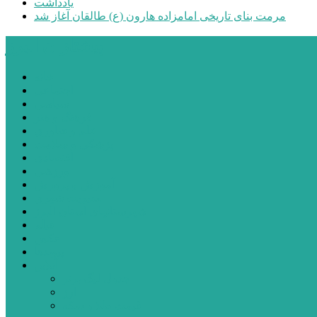
یادداشت
مرمت بنای تاریخی امامزاده هارون (ع) طالقان آغاز شد
پیشتازان البرز
خانه
اجتماعی
سیاسی
فرهنگ و هنر
علم و فناوری
پزشکی و سلامت
اقتصادی
ورزشی
آموزش و پرورش
مدیریت شهری
شهرستانهای استان البرز
فیلم
عکس
پیوندها
آنلاین
جدول لیگ برتر
ارز
قیمت طلا و سکه