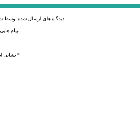
دیدگاه های ارسال شده توسط شما، پس از تایید توسط خبرگزاری الف در وب منتشر خواهد شد.
پیام هایی که به غیر از زبان فارسی یا غیر مرتبط باشد منتشر نخواهد شد.
*
بخش‌های موردنیاز علامت‌گذاری شده‌اند
نشانی ای