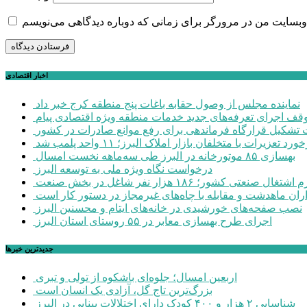
اخبار اقتصادی
نماینده مجلس از وصول حقابه باغات پنج منطقه کرج خبر داد
وقف اجرای تعرفه‌های جدید خدمات منطقه ویژه اقتصادی پیام
شکیل قرارگاه فرماندهی برای رفع موانع صادرات در کشور
ورد تعزیرات با متخلفان بازار املاک البرز؛ ۱۱ واحد پلمب شد
بهسازی ۸۵ موتورخانه در البرز طی سه‌ماهه نخست امسال
درخواست نگاه ویژه ملی به توسعه البرز
صنعتی کشور؛ ۱۸۶ هزار نفر شاغل در بخش صنعت
اران ماهدشت و مقابله با چاه‌های غیرمجاز در دستور کار است
نصب صفحه‌های خورشیدی در خانه‌های ایتام و محسنین البرز
اجرای طرح بهسازی معابر در ۵۵ روستای استان البرز
جديدترين خبرها
اربعین امسال؛ جلوه‌ای باشکوه از تولی و تبری
بزرگ‌ترین تاج گل، آزادی یک انسان است
شناسایی ۲ هزار و ۴۰۰ کودک دارای اختلالات بینایی در البرز