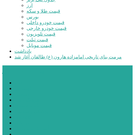
ارز
قیمت طلا و سکه
بورس
قیمت خودرو داخلی
قیمت خودرو خارجی
قیمت تلویزیون
قیمت تبلت
قیمت موبایل
یادداشت
مرمت بنای تاریخی امامزاده هارون (ع) طالقان آغاز شد
پیشتازان البرز
خانه
اجتماعی
سیاسی
فرهنگ و هنر
علم و فناوری
پزشکی و سلامت
اقتصادی
ورزشی
آموزش و پرورش
مدیریت شهری