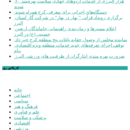
۶۰ هزار البرزی از خدمات اردوهای جهادی سلامت بهره‌مند
شدند
دستگاه‌های اجرایی برای معرفی کرج همراه شوند
برگزاری رویداد قرآنی ” بهار در بهار” در شرکت گاز استان
البرز
اعلام مسیرها و زمان‌بندی راهپیمایی جاماندگان اربعین
حسینی (ع) در البرز
نماینده مجلس از وصول حقابه باغات پنج منطقه کرج خبر داد
توقف اجرای تعرفه‌های جدید خدمات منطقه ویژه اقتصادی
پیام
ضرورت بهره مندی ایثارگران از ظرفیت های ورزشی البرز
کاریکاتور روز
خانه
اجتماعی
سیاسی
فرهنگ و هنر
علم و فناوری
پزشکی و سلامت
اقتصادی
ورزشی