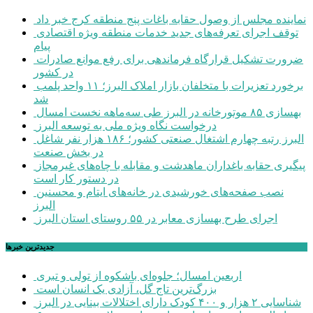
نماینده مجلس از وصول حقابه باغات پنج منطقه کرج خبر داد
توقف اجرای تعرفه‌های جدید خدمات منطقه ویژه اقتصادی
پیام
ضرورت تشکیل قرارگاه فرماندهی برای رفع موانع صادرات
در کشور
برخورد تعزیرات با متخلفان بازار املاک البرز؛ ۱۱ واحد پلمب
شد
بهسازی ۸۵ موتورخانه در البرز طی سه‌ماهه نخست امسال
درخواست نگاه ویژه ملی به توسعه البرز
البرز رتبه چهارم اشتغال صنعتی کشور؛ ۱۸۶ هزار نفر شاغل
در بخش صنعت
پیگیری حقابه باغداران ماهدشت و مقابله با چاه‌های غیرمجاز
در دستور کار است
نصب صفحه‌های خورشیدی در خانه‌های ایتام و محسنین
البرز
اجرای طرح بهسازی معابر در ۵۵ روستای استان البرز
جديدترين خبرها
اربعین امسال؛ جلوه‌ای باشکوه از تولی و تبری
بزرگ‌ترین تاج گل، آزادی یک انسان است
شناسایی ۲ هزار و ۴۰۰ کودک دارای اختلالات بینایی در البرز