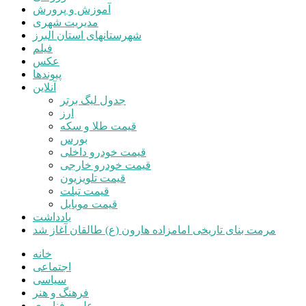
آموزش و پرورش
مدیریت شهری
شهرستانهای استان البرز
فیلم
عکس
پیوندها
آنلاین
جدول لیگ برتر
ارز
قیمت طلا و سکه
بورس
قیمت خودرو داخلی
قیمت خودرو خارجی
قیمت تلویزیون
قیمت تبلت
قیمت موبایل
یادداشت
مرمت بنای تاریخی امامزاده هارون (ع) طالقان آغاز شد
خانه
اجتماعی
سیاسی
فرهنگ و هنر
علم و فناوری