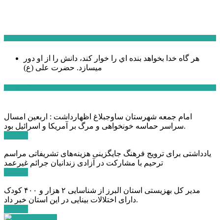
سخن روز
هر گاه خدا بخواهد بنده اي را خوار كند، دانش را از او دور
میسازد.
حضرت علی (ع)
آخرین اخبار:
امام جمعه شهرستان ساوجبلاغ اظهارداشت : اربعین امسال
سراسر حماسه خونخواهی و مرگ بر آمریکا و اسرائیل بود.
ادامه ...
یادداشتی برای ترویج فرهنگ جایگزینی هزینه‌های تشریفاتی مراسم
ترحیم با مشارکت در آزادی زندانیان جرائم غیرعمد
ادامه ...
مدیر کل بهزیستی استان البرز از شناسایی ۲ هزار و ۴۰۰ کودک
دارای اختلالات بینایی در این استان خبر داد.
ادامه ...