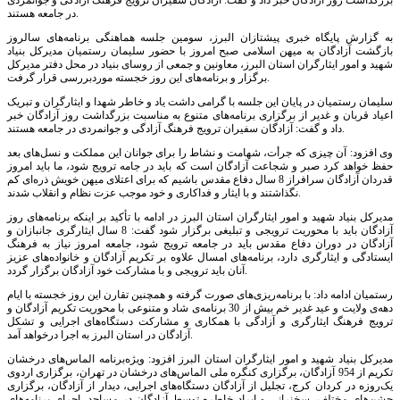
بزرگداشت روز آزادگان خبر داد و گفت: آزادگان سفیران ترویج فرهنگ آزادگی و جوانمردی
در جامعه هستند.
به گزارش پایگاه خبری پیشتازان البرز، سومین جلسه هماهنگی برنامه‌های سالروز
بازگشت آزادگان به میهن اسلامی صبح امروز با حضور سلیمان رستمیان مدیرکل بنیاد
شهید و امور ایثارگران استان البرز، معاونین و جمعی از روسای بنیاد در محل دفتر مدیرکل
برگزار و برنامه‌های این روز خجسته موردبررسی قرار گرفت.
سلیمان رستمیان در پایان این جلسه با گرامی داشت یاد و خاطر شهدا و ایثارگران و تبریک
اعیاد قربان و غدیر از برگزاری برنامه‌های متنوع به مناسبت بزرگداشت روز آزادگان خبر
داد و گفت: آزادگان سفیران ترویج فرهنگ آزادگی و جوانمردی در جامعه هستند.
وی افزود: آن چیزى که جرأت، شهامت و نشاط را براى جوانان این مملکت و نسل‌هاى بعد
حفظ خواهد کرد صبر و شجاعت آزادگان است که باید در جامه ترویج شود، ما باید امروز
قدردان آزادگان سرافراز 8 سال دفاع مقدس باشیم که برای اعتلای میهن خویش ذره‌ای کم
نگذاشتند و با ایثار و فداکاری و خود موجب عزت نظام و انقلاب شدند.
مدیرکل بنیاد شهید و امور ایثارگران استان البرز در ادامه با تأکید بر اینکه برنامه‌های روز
آزادگان باید با محوریت ترویجی و تبلیغی برگزار شود گفت: 8 سال ایثارگری جانبازان و
آزادگان در دوران دفاع مقدس باید در جامعه ترویج شود، جامعه امروز نیاز به فرهنگ
ایستادگی و ایثارگری دارد، برنامه‌های امسال علاوه بر تکریم آزادگان و خانواده‌های عزیز
آنان باید ترویجی و با مشارکت خود آزادگان برگزار گردد.
رستمیان ادامه داد: با برنامه‌ریزی‌های صورت گرفته و همچنین تقارن این روز خجسته با ایام
دهه‌ی ولایت و عید غدیر خم بیش از 30 برنامه‌ی شاد و متنوعی با محوریت تکریم آزادگان و
ترویج فرهنگ ایثارگری و آزادگی با همکاری و مشارکت دستگاه‌های اجرایی و تشکل
آزادگان در استان البرز به اجرا درخواهد آمد.
مدیرکل بنیاد شهید و امور ایثارگران استان البرز افزود: ویژه‌برنامه الماس‌های درخشان
تکریم از 954 آزادگان، برگزاری کنگره ملی الماس‌های درخشان در تهران، برگزاری اردوی
یک‌روزه در کردان کرج، تجلیل از آزادگان دستگاه‌های اجرایی، دیدار از آزادگان، برگزاری
جشن‌های مختلف، سخنرانی و ایراد خاطره توسط آزادگان در مساجد، اجرای برنامه‌های