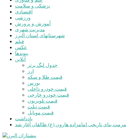
پزشکی و سلامت
اقتصادی
ورزشی
آموزش و پرورش
مدیریت شهری
شهرستانهای استان البرز
فیلم
عکس
پیوندها
آنلاین
جدول لیگ برتر
ارز
قیمت طلا و سکه
بورس
قیمت خودرو داخلی
قیمت خودرو خارجی
قیمت تلویزیون
قیمت تبلت
قیمت موبایل
یادداشت
مرمت بنای تاریخی امامزاده هارون (ع) طالقان آغاز شد