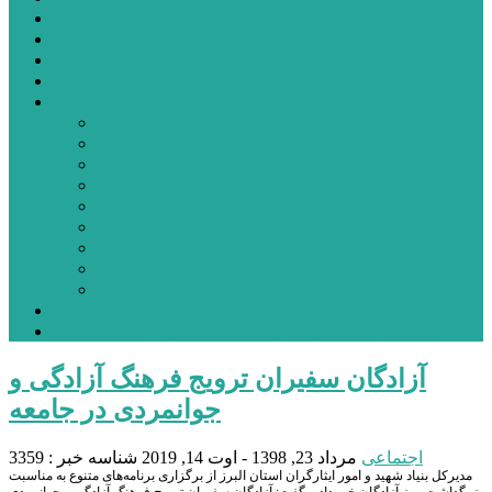
شهرستانهای استان البرز
فیلم
عکس
پیوندها
آنلاین
جدول لیگ برتر
ارز
قیمت طلا و سکه
بورس
قیمت خودرو داخلی
قیمت خودرو خارجی
قیمت تلویزیون
قیمت تبلت
قیمت موبایل
یادداشت
مرمت بنای تاریخی امامزاده هارون (ع) طالقان آغاز شد
آزادگان سفیران ترویج فرهنگ آزادگی و
جوانمردی در جامعه
اجتماعی
مرداد 23, 1398 - اوت 14, 2019
شناسه خبر : 3359
مدیرکل بنیاد شهید و امور ایثارگران استان البرز از برگزاری برنامه‌های متنوع به مناسبت