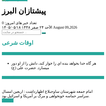
پیشتازان البرز
تعداد خبر های امروز: 0
August 09,2026
الأحد ۲۴ صفر ۱۴۴۸
۱۴۰۵/۰۵/۱۸
اوقات شرعی
سخن روز
هر گاه خدا بخواهد بنده اي را خوار كند، دانش را از او دور
میسازد.
حضرت علی (ع)
آخرین اخبار:
امام جمعه شهرستان ساوجبلاغ اظهارداشت : اربعین امسال
سراسر حماسه خونخواهی و مرگ بر آمریکا و اسرائیل بود.
ادامه ...