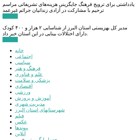
یادداشتی برای ترویج فرهنگ جایگزینی هزینه‌های تشریفاتی مراسم
ترحیم با مشارکت در آزادی زندانیان جرائم غیرعمد
ادامه ...
مدیر کل بهزیستی استان البرز از شناسایی ۲ هزار و ۴۰۰ کودک
دارای اختلالات بینایی در این استان خبر داد.
ادامه ...
خانه
اجتماعی
سیاسی
فرهنگ و هنر
علم و فناوری
پزشکی و سلامت
اقتصادی
ورزشی
آموزش و پرورش
مدیریت شهری
شهرستانهای استان البرز
فیلم
عکس
پیوندها
آنلاین
جدول لیگ برتر