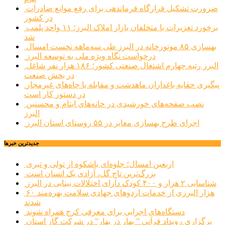
ضرورت تشکیل قرارگاه فرماندهی برای رفع موانع صادرات
در کشور
برخورد تعزیرات با متخلفان بازار املاک البرز؛ ۱۱ واحد پلمب
شد
بهسازی ۸۵ موتورخانه در البرز طی سه‌ماهه نخست امسال
درخواست نگاه ویژه ملی به توسعه البرز
البرز رتبه چهارم اشتغال صنعتی کشور؛ ۱۸۶ هزار نفر شاغل
در بخش صنعت
پیگیری حقابه باغداران ماهدشت و مقابله با چاه‌های غیرمجاز
در دستور کار است
نصب صفحه‌های خورشیدی در خانه‌های ایتام و محسنین
البرز
اجرای طرح بهسازی معابر در ۵۵ روستای استان البرز
جديدترين خبرها
اربعین امسال؛ جلوه‌ای باشکوه از تولی و تبری
بزرگ‌ترین تاج گل، آزادی یک انسان است
شناسایی ۲ هزار و ۴۰۰ کودک دارای اختلالات بینایی در البرز
۶۰ هزار البرزی از خدمات اردوهای جهادی سلامت بهره‌مند
شدند
دستگاه‌های اجرایی برای معرفی کرج همراه شوند
برگزاری رویداد قرآنی ” بهار در بهار” در شرکت گاز استان