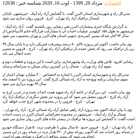
اقتصادی
مرداد 26, 1399 - اوت 16, 2020
شناسه خبر : 12638
مدیرکل راه و شهرسازی استان البرز گفت: با گشایش آزاد راه آبیک - چرمشهر، تاپایان
امسال ترافیک آزاد راه تهران - کرج - قزوین روان سازی می شود.
به گزارش پایگاه خبری پیشتازان البرز،تقی رضایی روز یکشنبه گفت : آزاد راه آبیک –
چرمشهر به طول ۱۵۸ کیلومتر عملیات احداث آن با مشارکت قرارگاه خاتم الانبیاء(ص) از
سال ۹۴ آغاز شدکه مسیر کمربندی جنوبی استان های البرز و تهران محسوب می شود.
وی بیان داشت: اکنون این پروژه بالای ۸۰ درصد پیشرفت فیزیکی دارد و تا پایان سال ۹۹
زیر بار ترافیک می رود که بخش عمده بار ترافیکی آزاد راه تهران – کرج – قزوین به مسیر
جدید انتقال می یابد.
رضایی افزود: تلاش های وزارت راه وشهرسازی براین است تا این پروژه و قطعات دوم و
سوم آزاد راه تهران – شمال را در کمترین زمان ممکن به سرانجام برساند.
مدیرکل راه و شهرسازی استان البرز با اشاره به اختصاص ۴۰۰ میلیارد تومان اعتبار از
سوی سازمان برنامه وبودجه به آزاد راه شمالی کرج گفت : این پروژه نیز تا اسفند ماه
سال ۹۹ بهره برداری می شود.
وی بیان داشت : این بزرگراه در ادامه آزاد راه شهید همت احداث شده و در غرب کرج به
آزاد راه کرج – قزوین متصل می شود که این پروژه نیز بخش دیگری از ترافیک آزاد راه
تهران – کرج – قزوین را در محدوده شهر کرج جذب خواهد کرد.
وی با بیان اینکه اکنون سه پروژه آزاد راهی شامل آزاد راه شمالی کرج ، آزاد راه تهران –
شمال و آزاد راه آبیک – چرمشهر در محدوده جغرافیایی استان البرز در دست احداث
است،گفت: با گشایش این پروژه ها ترافیک در بیشتر جاده های البرز روان سازی می شود.
آزاد راه تهران – کرج – قزوین حدود ۵۰ سال پیش با ظرفیت تردد ۵۰ هزار دستگاه خودرو
در شبانه روز احداث شد که اکنون روزانه بیش از ۲۲۰ هزار تردد در شبانه روز در این مسیر
انجام می شود که بیشتر مواقع با ترافیک و تصادف همراه است .