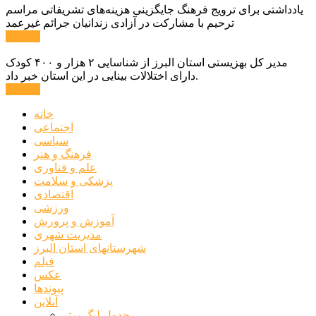
یادداشتی برای ترویج فرهنگ جایگزینی هزینه‌های تشریفاتی مراسم
ترحیم با مشارکت در آزادی زندانیان جرائم غیرعمد
ادامه ...
مدیر کل بهزیستی استان البرز از شناسایی ۲ هزار و ۴۰۰ کودک
دارای اختلالات بینایی در این استان خبر داد.
ادامه ...
خانه
اجتماعی
سیاسی
فرهنگ و هنر
علم و فناوری
پزشکی و سلامت
اقتصادی
ورزشی
آموزش و پرورش
مدیریت شهری
شهرستانهای استان البرز
فیلم
عکس
پیوندها
آنلاین
جدول لیگ برتر