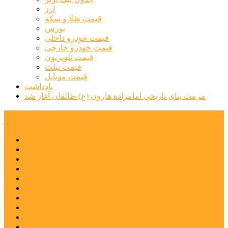
ارز
قیمت طلا و سکه
بورس
قیمت خودرو داخلی
قیمت خودرو خارجی
قیمت تلویزیون
قیمت تبلت
قیمت موبایل
یادداشت
مرمت بنای تاریخی امامزاده هارون (ع) طالقان آغاز شد
پیشتازان البرز
خانه
اجتماعی
سیاسی
فرهنگ و هنر
علم و فناوری
پزشکی و سلامت
اقتصادی
ورزشی
آموزش و پرورش
مدیریت شهری