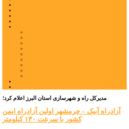
شهرستانهای استان البرز
فیلم
عکس
پیوندها
آنلاین
جدول لیگ برتر
ارز
قیمت طلا و سکه
بورس
قیمت خودرو داخلی
قیمت خودرو خارجی
قیمت تلویزیون
قیمت تبلت
قیمت موبایل
یادداشت
مرمت بنای تاریخی امامزاده هارون (ع) طالقان آغاز شد
مدیرکل راه و شهرسازی استان البرز اعلام کرد؛
آزادراه آبیک – چرمشهر اولین آزادراه ایمن
کشور با سرعت ۱۳۰ کیلومتر