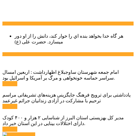
سخن روز
هر گاه خدا بخواهد بنده اي را خوار كند، دانش را از او دور
میسازد.
حضرت علی (ع)
آخرین اخبار:
امام جمعه شهرستان ساوجبلاغ اظهارداشت : اربعین امسال
سراسر حماسه خونخواهی و مرگ بر آمریکا و اسرائیل بود.
ادامه ...
یادداشتی برای ترویج فرهنگ جایگزینی هزینه‌های تشریفاتی مراسم
ترحیم با مشارکت در آزادی زندانیان جرائم غیرعمد
ادامه ...
مدیر کل بهزیستی استان البرز از شناسایی ۲ هزار و ۴۰۰ کودک
دارای اختلالات بینایی در این استان خبر داد.
ادامه ...