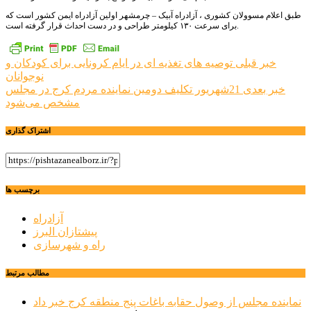
طبق اعلام مسوولان کشوری ، آزادراه آبیک – چرمشهر اولین آزادراه ایمن کشور است که
برای سرعت ۱۳۰ کیلومتر طراحی و در دست احداث قرار گرفته است.
راهبری
خبر قبلی
توصیه های تغذیه ای در ایام کرونایی برای کودکان و
نوجوانان
نوشته
خبر بعدی
21شهریور تکلیف دومین نماینده مردم کرج در مجلس
مشخص می‌شود
اشتراک گذاری
برچسب ها
آزادراه
پیشتازان البرز
راه و شهرسازی
مطالب مرتبط
نماینده مجلس از وصول حقابه باغات پنج منطقه کرج خبر داد