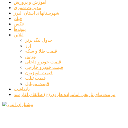
آموزش و پرورش
مدیریت شهری
شهرستانهای استان البرز
فیلم
عکس
پیوندها
آنلاین
جدول لیگ برتر
ارز
قیمت طلا و سکه
بورس
قیمت خودرو داخلی
قیمت خودرو خارجی
قیمت تلویزیون
قیمت تبلت
قیمت موبایل
یادداشت
مرمت بنای تاریخی امامزاده هارون (ع) طالقان آغاز شد