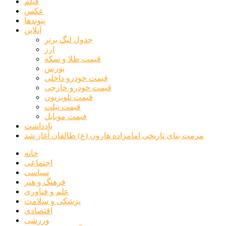
فیلم
عکس
پیوندها
آنلاین
جدول لیگ برتر
ارز
قیمت طلا و سکه
بورس
قیمت خودرو داخلی
قیمت خودرو خارجی
قیمت تلویزیون
قیمت تبلت
قیمت موبایل
یادداشت
مرمت بنای تاریخی امامزاده هارون (ع) طالقان آغاز شد
خانه
اجتماعی
سیاسی
فرهنگ و هنر
علم و فناوری
پزشکی و سلامت
اقتصادی
ورزشی