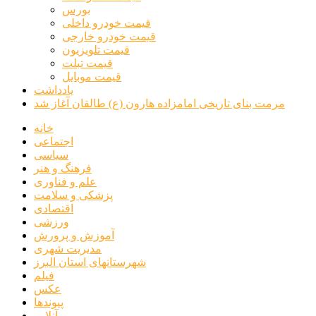
بورس
قیمت خودرو داخلی
قیمت خودرو خارجی
قیمت تلویزیون
قیمت تبلت
قیمت موبایل
یادداشت
مرمت بنای تاریخی امامزاده هارون (ع) طالقان آغاز شد
خانه
اجتماعی
سیاسی
فرهنگ و هنر
علم و فناوری
پزشکی و سلامت
اقتصادی
ورزشی
آموزش و پرورش
مدیریت شهری
شهرستانهای استان البرز
فیلم
عکس
پیوندها
آنلاین