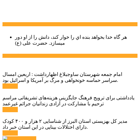
سخن روز
هر گاه خدا بخواهد بنده اي را خوار كند، دانش را از او دور
میسازد.
حضرت علی (ع)
آخرین اخبار:
امام جمعه شهرستان ساوجبلاغ اظهارداشت : اربعین امسال
سراسر حماسه خونخواهی و مرگ بر آمریکا و اسرائیل بود.
ادامه ...
یادداشتی برای ترویج فرهنگ جایگزینی هزینه‌های تشریفاتی مراسم
ترحیم با مشارکت در آزادی زندانیان جرائم غیرعمد
ادامه ...
مدیر کل بهزیستی استان البرز از شناسایی ۲ هزار و ۴۰۰ کودک
دارای اختلالات بینایی در این استان خبر داد.
ادامه ...