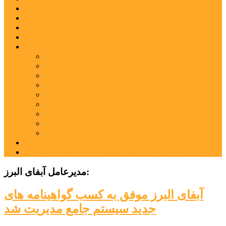
شهرستانهای استان البرز
فیلم
عکس
پیوندها
آنلاین
جدول لیگ برتر
ارز
قیمت طلا و سکه
بورس
قیمت خودرو داخلی
قیمت خودرو خارجی
قیمت تلویزیون
قیمت تبلت
قیمت موبایل
یادداشت
مرمت بنای تاریخی امامزاده هارون (ع) طالقان آغاز شد
مدیرعامل آبفای البرز:
آبفای البرز موفق به کسب گواهینامه های
جدید سیستم جامع مدیریت شد