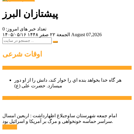
پیشتازان البرز
تعداد خبر های امروز: 0
August 07,2026
الجمعة ۲۲ صفر ۱۴۴۸
۱۴۰۵/۰۵/۱۶
اوقات شرعی
سخن روز
هر گاه خدا بخواهد بنده اي را خوار كند، دانش را از او دور
میسازد.
حضرت علی (ع)
آخرین اخبار:
امام جمعه شهرستان ساوجبلاغ اظهارداشت : اربعین امسال
سراسر حماسه خونخواهی و مرگ بر آمریکا و اسرائیل بود.
ادامه ...