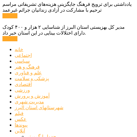
یادداشتی برای ترویج فرهنگ جایگزینی هزینه‌های تشریفاتی مراسم
ترحیم با مشارکت در آزادی زندانیان جرائم غیرعمد
ادامه ...
مدیر کل بهزیستی استان البرز از شناسایی ۲ هزار و ۴۰۰ کودک
دارای اختلالات بینایی در این استان خبر داد.
ادامه ...
خانه
اجتماعی
سیاسی
فرهنگ و هنر
علم و فناوری
پزشکی و سلامت
اقتصادی
ورزشی
آموزش و پرورش
مدیریت شهری
شهرستانهای استان البرز
فیلم
عکس
پیوندها
آنلاین
جدول لیگ برتر