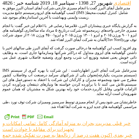
اقتصادی
شهریور 27, 1398 - سپتامبر 18, 2019
شناسه خبر : 4826
مدیرعامل آبفای البرز گفت:با انجام ممیزی خارجی،شرکت آبفای استان البرز موفق به
کسب گواهینامه های ایزودرسیستم جامع مدیریت (IMS )شامل: کنترل کیفیت،محیط
زیست وایمنی وبهداشت با آخرین استانداردهای موجود شد.
به گزارش پایگاه خبری پیشتازان البرز، غلامرضا رضایی فر با اعلام این خبر گفت: با انجام
ممیزی خارجی واحدهای زیرمجموعه شرکت درتاریخ ۵ مرداد ماه سالجاری،گواهینامه های
ایزو ۹۰۰۱ ورژن ۲۰۱۵ و ایزو ۱۴۰۰۱ ورژن ۲۰۱۵ و ایزو۴۵۰۰۱ ورژن ۲۰۱۸ از سوی شرکت
توف نورد(
Tuv Nord
)آلمان به شرکت آبفای البرز اهداء شد.
وی افزود:کسب این گواهینامه ها درحالی صورت گرفت که آبفای البرز طی سالهای اخیر با
داشتن گواهینامه های ایزوی متداول که دراکثر شرکتها وسازمانها جاری است، به وظایف
ذاتی خویش یعنی تصفیه وتوزیع آب شرب وجمع آوری وتصفیه فاضلاب شهری عمل می
کرده است.
مدیرعامل شرکت آبفای البرز اظهارداشت : این شرکت با بهره گیری از سیستم
IMS
(سیستم مدیریت یکپارچه)بعنوان یکی از شرکتهای سرآمد درصنعت آب وفاضلاب کشور
مطرح می شود ومجموعه مدیران و کارکنان این شرکت با اعتقاد به دستورعمل های این
سیستم،تلاش می کنند تا با برآورده کردن خواسته ها ونیازهای ذینفعان وبرآورده کردن
الزامات قانونی وقابل کاربرد،خدمات خود رابه بهترین شکل به مشتریان که همان عموم
شهروندان است ارایه نماید.
خاطرنشان می شود،پس از انجام ممیزی توسط سرممیز وممیزان شرکت توف نورد ،طی
مراسمی گواهینامه های جدید ایزو به شرکت آبفا اهداء شد.
راهبری
خبر قبلی
مدیریت بحران به منزله آمادگی کامل تمامی امکانات و
تجهیزات برای مقابله با حوادث است
نوشته
خبر بعدی
اکنون هفت درصد از زباله‌ها به صورت تفکیک شده جمع