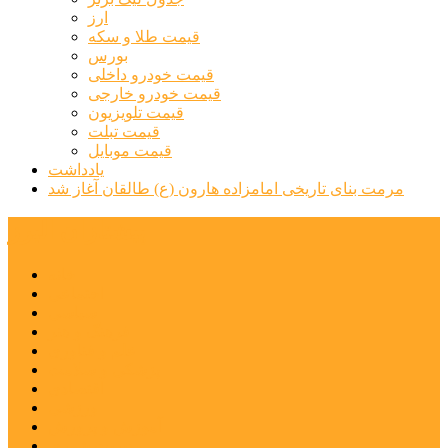
ارز
قیمت طلا و سکه
بورس
قیمت خودرو داخلی
قیمت خودرو خارجی
قیمت تلویزیون
قیمت تبلت
قیمت موبایل
یادداشت
مرمت بنای تاریخی امامزاده هارون (ع) طالقان آغاز شد
پیشتازان البرز
خانه
اجتماعی
سیاسی
فرهنگ و هنر
علم و فناوری
پزشکی و سلامت
اقتصادی
ورزشی
آموزش و پرورش
مدیریت شهری