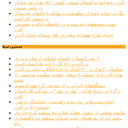
البرز رتبه چهارم اشتغال صنعتی کشور؛ ۱۸۶ هزار نفر شاغل
در بخش صنعت
پیگیری حقابه باغداران ماهدشت و مقابله با چاه‌های غیرمجاز
در دستور کار است
نصب صفحه‌های خورشیدی در خانه‌های ایتام و محسنین
البرز
اجرای طرح بهسازی معابر در ۵۵ روستای استان البرز
جديدترين خبرها
اربعین امسال؛ جلوه‌ای باشکوه از تولی و تبری
بزرگ‌ترین تاج گل، آزادی یک انسان است
شناسایی ۲ هزار و ۴۰۰ کودک دارای اختلالات بینایی در البرز
۶۰ هزار البرزی از خدمات اردوهای جهادی سلامت بهره‌مند
شدند
دستگاه‌های اجرایی برای معرفی کرج همراه شوند
برگزاری رویداد قرآنی ” بهار در بهار” در شرکت گاز استان
البرز
اعلام مسیرها و زمان‌بندی راهپیمایی جاماندگان اربعین
حسینی (ع) در البرز
نماینده مجلس از وصول حقابه باغات پنج منطقه کرج خبر داد
توقف اجرای تعرفه‌های جدید خدمات منطقه ویژه اقتصادی
پیام