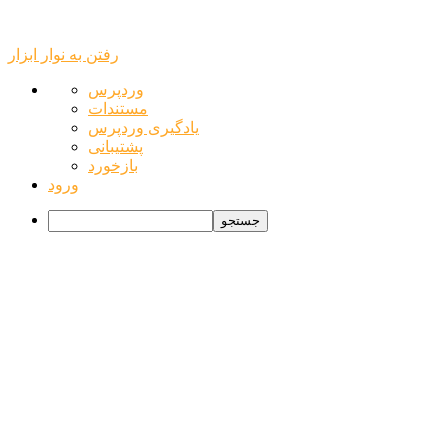
رفتن به نوار ابزار
درباره
وردپرس
وردپرس
مستندات
یادگیری وردپرس
پشتیبانی
بازخورد
ورود
جستجو