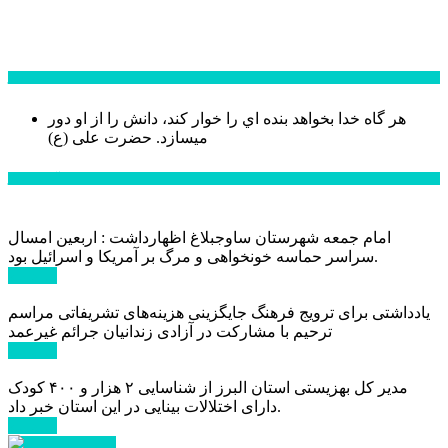
سخن روز
هر گاه خدا بخواهد بنده اي را خوار كند، دانش را از او دور
میسازد.
حضرت علی (ع)
آخرین اخبار:
امام جمعه شهرستان ساوجبلاغ اظهارداشت : اربعین امسال
سراسر حماسه خونخواهی و مرگ بر آمریکا و اسرائیل بود.
ادامه ...
یادداشتی برای ترویج فرهنگ جایگزینی هزینه‌های تشریفاتی مراسم
ترحیم با مشارکت در آزادی زندانیان جرائم غیرعمد
ادامه ...
مدیر کل بهزیستی استان البرز از شناسایی ۲ هزار و ۴۰۰ کودک
دارای اختلالات بینایی در این استان خبر داد.
ادامه ...