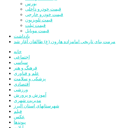
بورس
قیمت خودرو داخلی
قیمت خودرو خارجی
قیمت تلویزیون
قیمت تبلت
قیمت موبایل
یادداشت
مرمت بنای تاریخی امامزاده هارون (ع) طالقان آغاز شد
خانه
اجتماعی
سیاسی
فرهنگ و هنر
علم و فناوری
پزشکی و سلامت
اقتصادی
ورزشی
آموزش و پرورش
مدیریت شهری
شهرستانهای استان البرز
فیلم
عکس
پیوندها
آنلاین