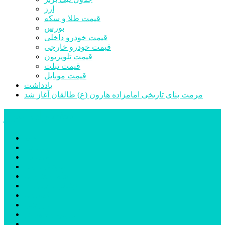
ارز
قیمت طلا و سکه
بورس
قیمت خودرو داخلی
قیمت خودرو خارجی
قیمت تلویزیون
قیمت تبلت
قیمت موبایل
یادداشت
مرمت بنای تاریخی امامزاده هارون (ع) طالقان آغاز شد
پیشتازان البرز
خانه
اجتماعی
سیاسی
فرهنگ و هنر
علم و فناوری
پزشکی و سلامت
اقتصادی
ورزشی
آموزش و پرورش
مدیریت شهری