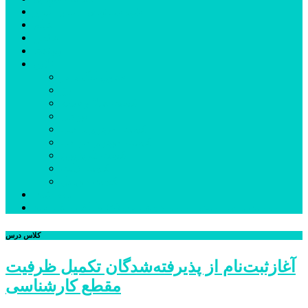
شهرستانهای استان البرز
فیلم
عکس
پیوندها
آنلاین
جدول لیگ برتر
ارز
قیمت طلا و سکه
بورس
قیمت خودرو داخلی
قیمت خودرو خارجی
قیمت تلویزیون
قیمت تبلت
قیمت موبایل
یادداشت
مرمت بنای تاریخی امامزاده هارون (ع) طالقان آغاز شد
کلاس درس
آغازثبت‌نام از پذیرفته‌شدگان تکمیل ظرفیت
مقطع کارشناسی