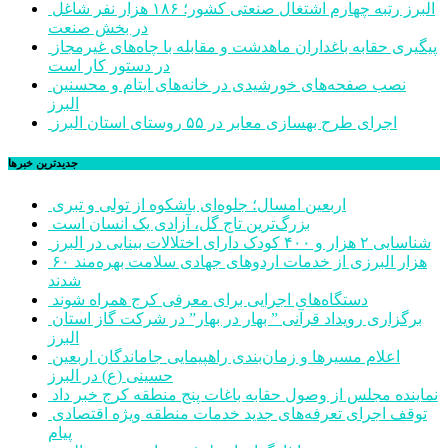
البرز رتبه چهارم اشتغال صنعتی کشور؛ ۱۸۶ هزار نفر شاغل
در بخش صنعت
پیگیری حقابه باغداران ماهدشت و مقابله با چاه‌های غیرمجاز
در دستور کار است
نصب صفحه‌های خورشیدی در خانه‌های ایتام و محسنین
البرز
اجرای طرح بهسازی معابر در ۵۵ روستای استان البرز
جديدترين خبرها
اربعین امسال؛ جلوه‌ای باشکوه از تولی و تبری
بزرگ‌ترین تاج گل، آزادی یک انسان است
شناسایی ۲ هزار و ۴۰۰ کودک دارای اختلالات بینایی در البرز
۶۰ هزار البرزی از خدمات اردوهای جهادی سلامت بهره‌مند
شدند
دستگاه‌های اجرایی برای معرفی کرج همراه شوند
برگزاری رویداد قرآنی ” بهار در بهار” در شرکت گاز استان
البرز
اعلام مسیرها و زمان‌بندی راهپیمایی جاماندگان اربعین
حسینی (ع) در البرز
نماینده مجلس از وصول حقابه باغات پنج منطقه کرج خبر داد
توقف اجرای تعرفه‌های جدید خدمات منطقه ویژه اقتصادی
پیام