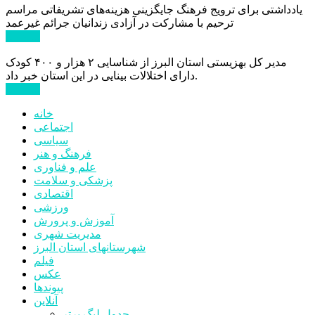
یادداشتی برای ترویج فرهنگ جایگزینی هزینه‌های تشریفاتی مراسم
ترحیم با مشارکت در آزادی زندانیان جرائم غیرعمد
ادامه ...
مدیر کل بهزیستی استان البرز از شناسایی ۲ هزار و ۴۰۰ کودک
دارای اختلالات بینایی در این استان خبر داد.
ادامه ...
خانه
اجتماعی
سیاسی
فرهنگ و هنر
علم و فناوری
پزشکی و سلامت
اقتصادی
ورزشی
آموزش و پرورش
مدیریت شهری
شهرستانهای استان البرز
فیلم
عکس
پیوندها
آنلاین
جدول لیگ برتر