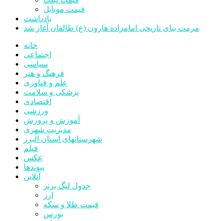
قیمت موبایل
یادداشت
مرمت بنای تاریخی امامزاده هارون (ع) طالقان آغاز شد
خانه
اجتماعی
سیاسی
فرهنگ و هنر
علم و فناوری
پزشکی و سلامت
اقتصادی
ورزشی
آموزش و پرورش
مدیریت شهری
شهرستانهای استان البرز
فیلم
عکس
پیوندها
آنلاین
جدول لیگ برتر
ارز
قیمت طلا و سکه
بورس