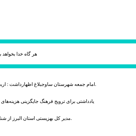
هر گاه خدا بخواهد ب
امام جمعه شهرستان ساوجبلاغ اظهارداشت : اربعین امسال سراسر حماسه خونخواهی و مرگ بر آمریکا و اسرائیل بود.
یادداشتی برای ترویج فرهنگ جایگزینی هزینه‌های
مدیر کل بهزیستی استان البرز از شناسایی ۲ هزار و ۴۰۰ کودک دارای اختلالات بینایی در این استان خبر داد.