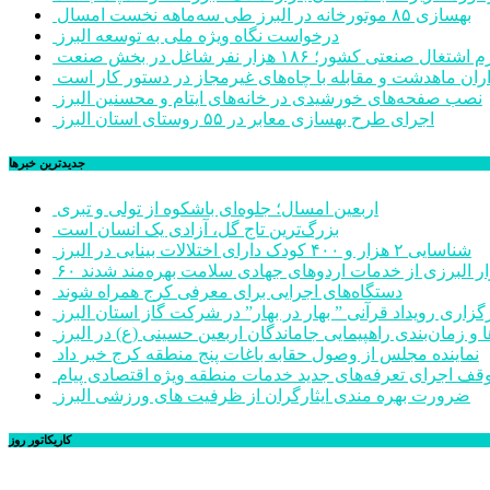
بهسازی ۸۵ موتورخانه در البرز طی سه‌ماهه نخست امسال
درخواست نگاه ویژه ملی به توسعه البرز
صنعتی کشور؛ ۱۸۶ هزار نفر شاغل در بخش صنعت
اران ماهدشت و مقابله با چاه‌های غیرمجاز در دستور کار است
نصب صفحه‌های خورشیدی در خانه‌های ایتام و محسنین البرز
اجرای طرح بهسازی معابر در ۵۵ روستای استان البرز
جديدترين خبرها
اربعین امسال؛ جلوه‌ای باشکوه از تولی و تبری
بزرگ‌ترین تاج گل، آزادی یک انسان است
شناسایی ۲ هزار و ۴۰۰ کودک دارای اختلالات بینایی در البرز
هزار البرزی از خدمات اردوهای جهادی سلامت بهره‌مند شدند
دستگاه‌های اجرایی برای معرفی کرج همراه شوند
گزاری رویداد قرآنی ” بهار در بهار” در شرکت گاز استان البرز
 و زمان‌بندی راهپیمایی جاماندگان اربعین حسینی (ع) در البرز
نماینده مجلس از وصول حقابه باغات پنج منطقه کرج خبر داد
وقف اجرای تعرفه‌های جدید خدمات منطقه ویژه اقتصادی پیام
ضرورت بهره مندی ایثارگران از ظرفیت های ورزشی البرز
کاریکاتور روز