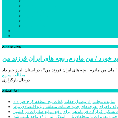
بورس
قیمت خودرو داخلی
قیمت خودرو خارجی
قیمت تلویزیون
قیمت تبلت
قیمت موبایل
یادداشت
مرمت بنای تاریخی امامزاده هارون (ع) طالقان آغاز شد
پویش من مادرم
 خورد / من مادرم، بچه های ایران فرزند من
مطالعه سریع
درحال بارگزاری
اخبار اقتصادی
نماینده مجلس از وصول حقابه باغات پنج منطقه کرج خبر داد
وقف اجرای تعرفه‌های جدید خدمات منطقه ویژه اقتصادی پیام
شکیل قرارگاه فرماندهی برای رفع موانع صادرات در کشور
ورد تعزیرات با متخلفان بازار املاک البرز؛ ۱۱ واحد پلمب شد