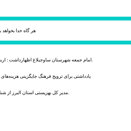
هر گاه خدا بخواهد ب
امام جمعه شهرستان ساوجبلاغ اظهارداشت : اربعین امسال سراسر حماسه خونخواهی و مرگ بر آمریکا و اسرائیل بود.
یادداشتی برای ترویج فرهنگ جایگزینی هزینه‌های
مدیر کل بهزیستی استان البرز از شناسایی ۲ هزار و ۴۰۰ کودک دارای اختلالات بینایی در این استان خبر داد.