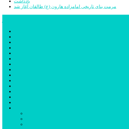
یادداشت
مرمت بنای تاریخی امامزاده هارون (ع) طالقان آغاز شد
پیشتازان البرز
خانه
اجتماعی
سیاسی
فرهنگ و هنر
علم و فناوری
پزشکی و سلامت
اقتصادی
ورزشی
آموزش و پرورش
مدیریت شهری
شهرستانهای استان البرز
فیلم
عکس
پیوندها
آنلاین
جدول لیگ برتر
ارز
قیمت طلا و سکه