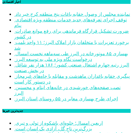
اخبار اقتصادی
نماینده مجلس از وصول حقابه باغات پنج منطقه کرج خبر داد
توقف اجرای تعرفه‌های جدید خدمات منطقه ویژه اقتصادی
پیام
ضرورت تشکیل قرارگاه فرماندهی برای رفع موانع صادرات
در کشور
برخورد تعزیرات با متخلفان بازار املاک البرز؛ ۱۱ واحد پلمب
شد
بهسازی ۸۵ موتورخانه در البرز طی سه‌ماهه نخست امسال
درخواست نگاه ویژه ملی به توسعه البرز
البرز رتبه چهارم اشتغال صنعتی کشور؛ ۱۸۶ هزار نفر شاغل
در بخش صنعت
پیگیری حقابه باغداران ماهدشت و مقابله با چاه‌های غیرمجاز
در دستور کار است
نصب صفحه‌های خورشیدی در خانه‌های ایتام و محسنین
البرز
اجرای طرح بهسازی معابر در ۵۵ روستای استان البرز
جديدترين خبرها
اربعین امسال؛ جلوه‌ای باشکوه از تولی و تبری
بزرگ‌ترین تاج گل، آزادی یک انسان است