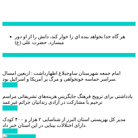
سخن روز
هر گاه خدا بخواهد بنده اي را خوار كند، دانش را از او دور
میسازد.
حضرت علی (ع)
آخرین اخبار:
امام جمعه شهرستان ساوجبلاغ اظهارداشت : اربعین امسال
سراسر حماسه خونخواهی و مرگ بر آمریکا و اسرائیل بود.
ادامه ...
یادداشتی برای ترویج فرهنگ جایگزینی هزینه‌های تشریفاتی مراسم
ترحیم با مشارکت در آزادی زندانیان جرائم غیرعمد
ادامه ...
مدیر کل بهزیستی استان البرز از شناسایی ۲ هزار و ۴۰۰ کودک
دارای اختلالات بینایی در این استان خبر داد.
ادامه ...