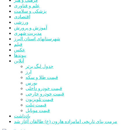
فرهنگ و هنر
علم و فناوری
پزشکی و سلامت
اقتصادی
ورزشی
آموزش و پرورش
مدیریت شهری
شهرستانهای استان البرز
فیلم
عکس
پیوندها
آنلاین
جدول لیگ برتر
ارز
قیمت طلا و سکه
بورس
قیمت خودرو داخلی
قیمت خودرو خارجی
قیمت تلویزیون
قیمت تبلت
قیمت موبایل
یادداشت
مرمت بنای تاریخی امامزاده هارون (ع) طالقان آغاز شد