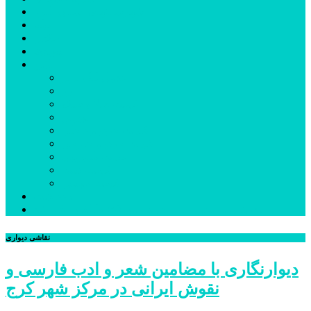
شهرستانهای استان البرز
فیلم
عکس
پیوندها
آنلاین
جدول لیگ برتر
ارز
قیمت طلا و سکه
بورس
قیمت خودرو داخلی
قیمت خودرو خارجی
قیمت تلویزیون
قیمت تبلت
قیمت موبایل
یادداشت
مرمت بنای تاریخی امامزاده هارون (ع) طالقان آغاز شد
نقاشی دیواری
دیوارنگاری با مضامین شعر و ادب فارسی و
نقوش ایرانی در مرکز شهر کرج