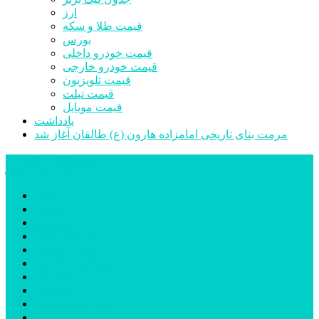
ارز
قیمت طلا و سکه
بورس
قیمت خودرو داخلی
قیمت خودرو خارجی
قیمت تلویزیون
قیمت تبلت
قیمت موبایل
یادداشت
مرمت بنای تاریخی امامزاده هارون (ع) طالقان آغاز شد
پیشتازان البرز
خانه
اجتماعی
سیاسی
فرهنگ و هنر
علم و فناوری
پزشکی و سلامت
اقتصادی
ورزشی
آموزش و پرورش
مدیریت شهری