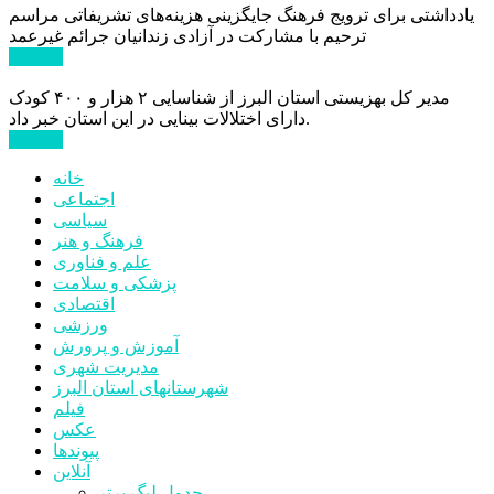
یادداشتی برای ترویج فرهنگ جایگزینی هزینه‌های تشریفاتی مراسم
ترحیم با مشارکت در آزادی زندانیان جرائم غیرعمد
ادامه ...
مدیر کل بهزیستی استان البرز از شناسایی ۲ هزار و ۴۰۰ کودک
دارای اختلالات بینایی در این استان خبر داد.
ادامه ...
خانه
اجتماعی
سیاسی
فرهنگ و هنر
علم و فناوری
پزشکی و سلامت
اقتصادی
ورزشی
آموزش و پرورش
مدیریت شهری
شهرستانهای استان البرز
فیلم
عکس
پیوندها
آنلاین
جدول لیگ برتر