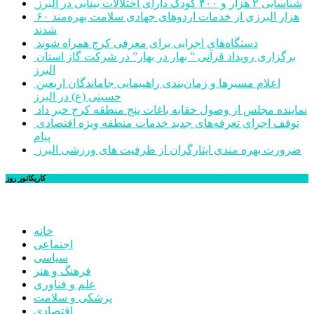
شناسایی ۲ هزار و ۴۰۰ کودک دارای اختلالات بینایی در البرز
۶۰ هزار البرزی از خدمات اردوهای جهادی سلامت بهره‌مند
شدند
دستگاه‌های اجرایی برای معرفی کرج همراه شوند
برگزاری رویداد قرآنی ” بهار در بهار” در شرکت گاز استان
البرز
اعلام مسیرها و زمان‌بندی راهپیمایی جاماندگان اربعین
حسینی (ع) در البرز
نماینده مجلس از وصول حقابه باغات پنج منطقه کرج خبر داد
توقف اجرای تعرفه‌های جدید خدمات منطقه ویژه اقتصادی
پیام
ضرورت بهره مندی ایثارگران از ظرفیت های ورزشی البرز
کاریکاتور روز
خانه
اجتماعی
سیاسی
فرهنگ و هنر
علم و فناوری
پزشکی و سلامت
اقتصادی