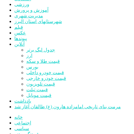
ورزشی
آموزش و پرورش
مدیریت شهری
شهرستانهای استان البرز
فیلم
عکس
پیوندها
آنلاین
جدول لیگ برتر
ارز
قیمت طلا و سکه
بورس
قیمت خودرو داخلی
قیمت خودرو خارجی
قیمت تلویزیون
قیمت تبلت
قیمت موبایل
یادداشت
مرمت بنای تاریخی امامزاده هارون (ع) طالقان آغاز شد
خانه
اجتماعی
سیاسی