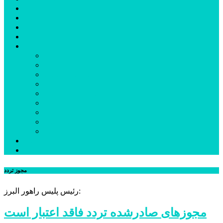
شهرستانهای استان البرز
فیلم
عکس
پیوندها
آنلاین
جدول لیگ برتر
ارز
قیمت طلا و سکه
بورس
قیمت خودرو داخلی
قیمت خودرو خارجی
قیمت تلویزیون
قیمت تبلت
قیمت موبایل
یادداشت
مرمت بنای تاریخی امامزاده هارون (ع) طالقان آغاز شد
مجوز تردد
رئیس پلیس راهور البرز:
مجوزهای صادرشده تردد فاقد اعتبار است