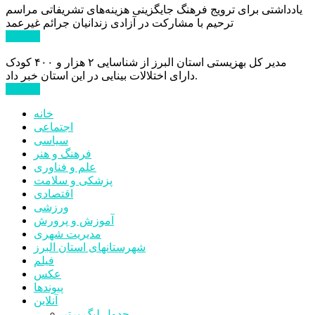
یادداشتی برای ترویج فرهنگ جایگزینی هزینه‌های تشریفاتی مراسم
ترحیم با مشارکت در آزادی زندانیان جرائم غیرعمد
ادامه ...
مدیر کل بهزیستی استان البرز از شناسایی ۲ هزار و ۴۰۰ کودک
دارای اختلالات بینایی در این استان خبر داد.
ادامه ...
خانه
اجتماعی
سیاسی
فرهنگ و هنر
علم و فناوری
پزشکی و سلامت
اقتصادی
ورزشی
آموزش و پرورش
مدیریت شهری
شهرستانهای استان البرز
فیلم
عکس
پیوندها
آنلاین
جدول لیگ برتر