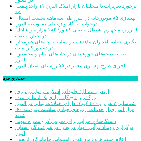
برخورد تعزیرات با متخلفان بازار املاک البرز؛ ۱۱ واحد پلمب
شد
بهسازی ۸۵ موتورخانه در البرز طی سه‌ماهه نخست امسال
درخواست نگاه ویژه ملی به توسعه البرز
البرز رتبه چهارم اشتغال صنعتی کشور؛ ۱۸۶ هزار نفر شاغل
در بخش صنعت
پیگیری حقابه باغداران ماهدشت و مقابله با چاه‌های غیرمجاز
در دستور کار است
نصب صفحه‌های خورشیدی در خانه‌های ایتام و محسنین
البرز
اجرای طرح بهسازی معابر در ۵۵ روستای استان البرز
جديدترين خبرها
اربعین امسال؛ جلوه‌ای باشکوه از تولی و تبری
بزرگ‌ترین تاج گل، آزادی یک انسان است
شناسایی ۲ هزار و ۴۰۰ کودک دارای اختلالات بینایی در البرز
۶۰ هزار البرزی از خدمات اردوهای جهادی سلامت بهره‌مند
شدند
دستگاه‌های اجرایی برای معرفی کرج همراه شوند
برگزاری رویداد قرآنی ” بهار در بهار” در شرکت گاز استان
البرز
اعلام مسیرها و زمان‌بندی راهپیمایی جاماندگان اربعین