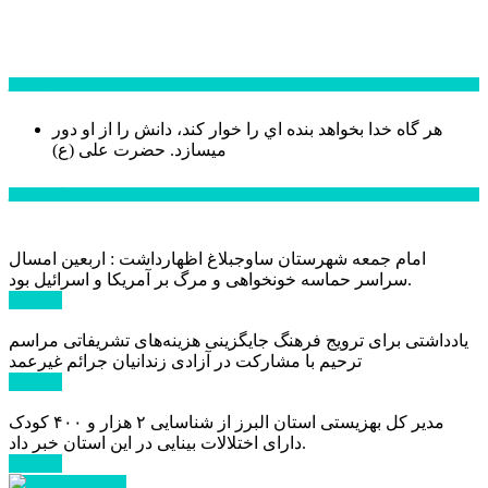
سخن روز
هر گاه خدا بخواهد بنده اي را خوار كند، دانش را از او دور
میسازد.
حضرت علی (ع)
آخرین اخبار:
امام جمعه شهرستان ساوجبلاغ اظهارداشت : اربعین امسال
سراسر حماسه خونخواهی و مرگ بر آمریکا و اسرائیل بود.
ادامه ...
یادداشتی برای ترویج فرهنگ جایگزینی هزینه‌های تشریفاتی مراسم
ترحیم با مشارکت در آزادی زندانیان جرائم غیرعمد
ادامه ...
مدیر کل بهزیستی استان البرز از شناسایی ۲ هزار و ۴۰۰ کودک
دارای اختلالات بینایی در این استان خبر داد.
ادامه ...