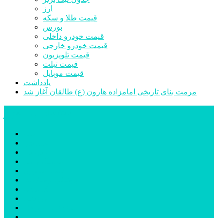
ارز
قیمت طلا و سکه
بورس
قیمت خودرو داخلی
قیمت خودرو خارجی
قیمت تلویزیون
قیمت تبلت
قیمت موبایل
یادداشت
مرمت بنای تاریخی امامزاده هارون (ع) طالقان آغاز شد
پیشتازان البرز
خانه
اجتماعی
سیاسی
فرهنگ و هنر
علم و فناوری
پزشکی و سلامت
اقتصادی
ورزشی
آموزش و پرورش
مدیریت شهری