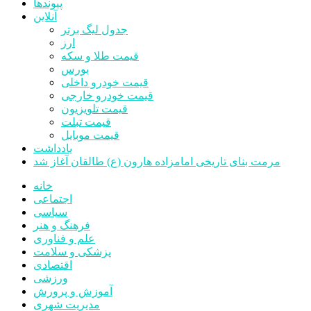
پیوندها
آنلاین
جدول لیگ برتر
ارز
قیمت طلا و سکه
بورس
قیمت خودرو داخلی
قیمت خودرو خارجی
قیمت تلویزیون
قیمت تبلت
قیمت موبایل
یادداشت
مرمت بنای تاریخی امامزاده هارون (ع) طالقان آغاز شد
خانه
اجتماعی
سیاسی
فرهنگ و هنر
علم و فناوری
پزشکی و سلامت
اقتصادی
ورزشی
آموزش و پرورش
مدیریت شهری