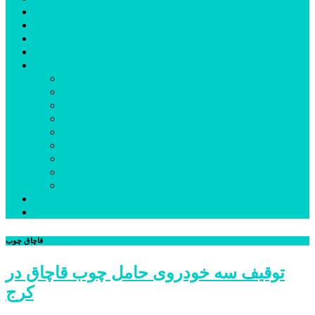
شهرستانهای استان البرز
فیلم
عکس
پیوندها
آنلاین
جدول لیگ برتر
ارز
قیمت طلا و سکه
بورس
قیمت خودرو داخلی
قیمت خودرو خارجی
قیمت تلویزیون
قیمت تبلت
قیمت موبایل
یادداشت
مرمت بنای تاریخی امامزاده هارون (ع) طالقان آغاز شد
قاچاق چوب
توقیف سه خودروی حامل چوب قاچاق در
کرج