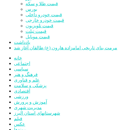
قیمت طلا و سکه
بورس
قیمت خودرو داخلی
قیمت خودرو خارجی
قیمت تلویزیون
قیمت تبلت
قیمت موبایل
یادداشت
مرمت بنای تاریخی امامزاده هارون (ع) طالقان آغاز شد
خانه
اجتماعی
سیاسی
فرهنگ و هنر
علم و فناوری
پزشکی و سلامت
اقتصادی
ورزشی
آموزش و پرورش
مدیریت شهری
شهرستانهای استان البرز
فیلم
عکس
پیوندها