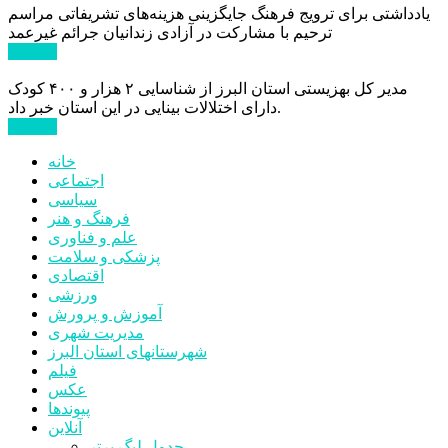
یادداشتی برای ترویج فرهنگ جایگزینی هزینه‌های تشریفاتی مراسم
ترحیم با مشارکت در آزادی زندانیان جرائم غیرعمد
ادامه ...
مدیر کل بهزیستی استان البرز از شناسایی ۲ هزار و ۴۰۰ کودک
دارای اختلالات بینایی در این استان خبر داد.
ادامه ...
خانه
اجتماعی
سیاسی
فرهنگ و هنر
علم و فناوری
پزشکی و سلامت
اقتصادی
ورزشی
آموزش و پرورش
مدیریت شهری
شهرستانهای استان البرز
فیلم
عکس
پیوندها
آنلاین
جدول لیگ برتر