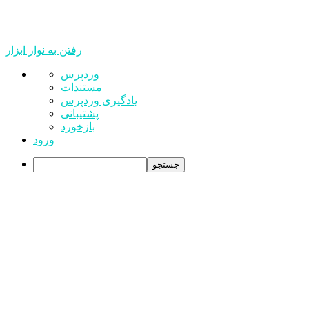
رفتن به نوار ابزار
درباره
وردپرس
وردپرس
مستندات
یادگیری وردپرس
پشتیبانی
بازخورد
ورود
جستجو