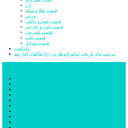
ارز
قیمت طلا و سکه
بورس
قیمت خودرو داخلی
قیمت خودرو خارجی
قیمت تلویزیون
قیمت تبلت
قیمت موبایل
یادداشت
مرمت بنای تاریخی امامزاده هارون (ع) طالقان آغاز شد
پیشتازان البرز
خانه
اجتماعی
سیاسی
فرهنگ و هنر
علم و فناوری
پزشکی و سلامت
اقتصادی
ورزشی
آموزش و پرورش
مدیریت شهری