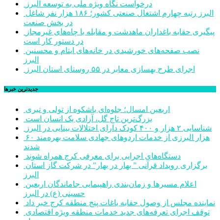
درخواست نگاه ویژه ملی به توسعه البرز
البرز رتبه چهارم اشتغال صنعتی کشور؛ ۱۸۶ هزار نفر شاغل
در بخش صنعت
پیگیری حقابه باغداران ماهدشت و مقابله با چاه‌های غیرمجاز
در دستور کار است
نصب صفحه‌های خورشیدی در خانه‌های ایتام و محسنین
البرز
اجرای طرح بهسازی معابر در ۵۵ روستای استان البرز
جديدترين خبرها
اربعین امسال؛ جلوه‌ای باشکوه از تولی و تبری
بزرگ‌ترین تاج گل، آزادی یک انسان است
شناسایی ۲ هزار و ۴۰۰ کودک دارای اختلالات بینایی در البرز
۶۰ هزار البرزی از خدمات اردوهای جهادی سلامت بهره‌مند
شدند
دستگاه‌های اجرایی برای معرفی کرج همراه شوند
برگزاری رویداد قرآنی ” بهار در بهار” در شرکت گاز استان
البرز
اعلام مسیرها و زمان‌بندی راهپیمایی جاماندگان اربعین
حسینی (ع) در البرز
نماینده مجلس از وصول حقابه باغات پنج منطقه کرج خبر داد
توقف اجرای تعرفه‌های جدید خدمات منطقه ویژه اقتصادی