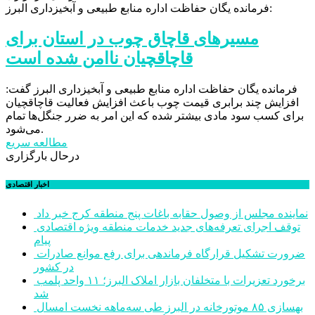
فرمانده یگان حفاظت اداره منابع طبیعی و آبخیزداری البرز:
مسیرهای قاچاق چوب در استان برای
قاچاقچیان ناامن شده است
فرمانده یگان حفاظت اداره منابع طبیعی و آبخیزداری البرز گفت:
افزایش چند برابری قیمت چوب باعث افزایش فعالیت قاچاقچیان
برای کسب سود مادی بیشتر شده که این امر به ضرر جنگل‌ها تمام
می‌شود.
مطالعه سریع
درحال بارگزاری
اخبار اقتصادی
نماینده مجلس از وصول حقابه باغات پنج منطقه کرج خبر داد
توقف اجرای تعرفه‌های جدید خدمات منطقه ویژه اقتصادی
پیام
ضرورت تشکیل قرارگاه فرماندهی برای رفع موانع صادرات
در کشور
برخورد تعزیرات با متخلفان بازار املاک البرز؛ ۱۱ واحد پلمب
شد
بهسازی ۸۵ موتورخانه در البرز طی سه‌ماهه نخست امسال