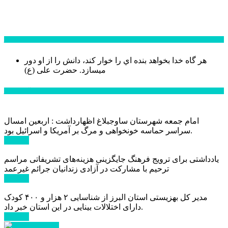
سخن روز
هر گاه خدا بخواهد بنده اي را خوار كند، دانش را از او دور
میسازد.
حضرت علی (ع)
آخرین اخبار:
امام جمعه شهرستان ساوجبلاغ اظهارداشت : اربعین امسال
سراسر حماسه خونخواهی و مرگ بر آمریکا و اسرائیل بود.
ادامه ...
یادداشتی برای ترویج فرهنگ جایگزینی هزینه‌های تشریفاتی مراسم
ترحیم با مشارکت در آزادی زندانیان جرائم غیرعمد
ادامه ...
مدیر کل بهزیستی استان البرز از شناسایی ۲ هزار و ۴۰۰ کودک
دارای اختلالات بینایی در این استان خبر داد.
ادامه ...