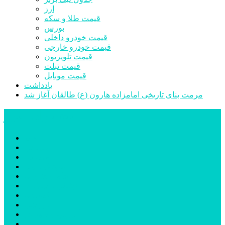
ارز
قیمت طلا و سکه
بورس
قیمت خودرو داخلی
قیمت خودرو خارجی
قیمت تلویزیون
قیمت تبلت
قیمت موبایل
یادداشت
مرمت بنای تاریخی امامزاده هارون (ع) طالقان آغاز شد
پیشتازان البرز
خانه
اجتماعی
سیاسی
فرهنگ و هنر
علم و فناوری
پزشکی و سلامت
اقتصادی
ورزشی
آموزش و پرورش
مدیریت شهری