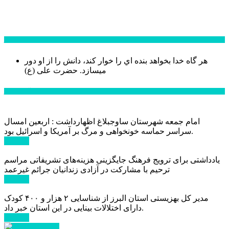
سخن روز
هر گاه خدا بخواهد بنده اي را خوار كند، دانش را از او دور
میسازد.
حضرت علی (ع)
آخرین اخبار:
امام جمعه شهرستان ساوجبلاغ اظهارداشت : اربعین امسال
سراسر حماسه خونخواهی و مرگ بر آمریکا و اسرائیل بود.
ادامه ...
یادداشتی برای ترویج فرهنگ جایگزینی هزینه‌های تشریفاتی مراسم
ترحیم با مشارکت در آزادی زندانیان جرائم غیرعمد
ادامه ...
مدیر کل بهزیستی استان البرز از شناسایی ۲ هزار و ۴۰۰ کودک
دارای اختلالات بینایی در این استان خبر داد.
ادامه ...