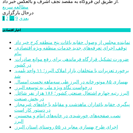
از طریق این فروگاه به مقصد نجف اشرف و بالعکس خبر داد.
مطالعه سریع
درحال بارگزاری
صفحه‌بندی
بعدی
9
…
2
1
نوشته‌ها
اخبار اقتصادی
نماینده مجلس از وصول حقابه باغات پنج منطقه کرج خبر داد
توقف اجرای تعرفه‌های جدید خدمات منطقه ویژه اقتصادی
پیام
ضرورت تشکیل قرارگاه فرماندهی برای رفع موانع صادرات
در کشور
برخورد تعزیرات با متخلفان بازار املاک البرز؛ ۱۱ واحد پلمب
شد
بهسازی ۸۵ موتورخانه در البرز طی سه‌ماهه نخست امسال
درخواست نگاه ویژه ملی به توسعه البرز
البرز رتبه چهارم اشتغال صنعتی کشور؛ ۱۸۶ هزار نفر شاغل
در بخش صنعت
پیگیری حقابه باغداران ماهدشت و مقابله با چاه‌های غیرمجاز
در دستور کار است
نصب صفحه‌های خورشیدی در خانه‌های ایتام و محسنین
البرز
اجرای طرح بهسازی معابر در ۵۵ روستای استان البرز