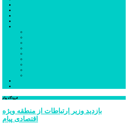
شهرستانهای استان البرز
فیلم
عکس
پیوندها
آنلاین
جدول لیگ برتر
ارز
قیمت طلا و سکه
بورس
قیمت خودرو داخلی
قیمت خودرو خارجی
قیمت تلویزیون
قیمت تبلت
قیمت موبایل
یادداشت
مرمت بنای تاریخی امامزاده هارون (ع) طالقان آغاز شد
فرودگاه پیام
بازدید وزیر ارتباطات از منطقه ویژه
اقتصادی پیام