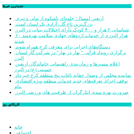
جديدترين خبرها
اربعین امسال؛ جلوه‌ای باشکوه از تولی و تبری
بزرگ‌ترین تاج گل، آزادی یک انسان است
شناسایی ۲ هزار و ۴۰۰ کودک دارای اختلالات بینایی در البرز
۶۰ هزار البرزی از خدمات اردوهای جهادی سلامت بهره‌مند
شدند
دستگاه‌های اجرایی برای معرفی کرج همراه شوند
برگزاری رویداد قرآنی ” بهار در بهار” در شرکت گاز استان
البرز
اعلام مسیرها و زمان‌بندی راهپیمایی جاماندگان اربعین
حسینی (ع) در البرز
نماینده مجلس از وصول حقابه باغات پنج منطقه کرج خبر داد
توقف اجرای تعرفه‌های جدید خدمات منطقه ویژه اقتصادی
پیام
ضرورت بهره مندی ایثارگران از ظرفیت های ورزشی البرز
کاریکاتور روز
خانه
اجتماعی