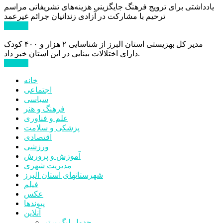
یادداشتی برای ترویج فرهنگ جایگزینی هزینه‌های تشریفاتی مراسم
ترحیم با مشارکت در آزادی زندانیان جرائم غیرعمد
ادامه ...
مدیر کل بهزیستی استان البرز از شناسایی ۲ هزار و ۴۰۰ کودک
دارای اختلالات بینایی در این استان خبر داد.
ادامه ...
خانه
اجتماعی
سیاسی
فرهنگ و هنر
علم و فناوری
پزشکی و سلامت
اقتصادی
ورزشی
آموزش و پرورش
مدیریت شهری
شهرستانهای استان البرز
فیلم
عکس
پیوندها
آنلاین
جدول لیگ برتر