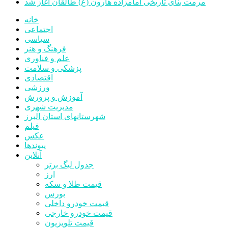
مرمت بنای تاریخی امامزاده هارون (ع) طالقان آغاز شد
خانه
اجتماعی
سیاسی
فرهنگ و هنر
علم و فناوری
پزشکی و سلامت
اقتصادی
ورزشی
آموزش و پرورش
مدیریت شهری
شهرستانهای استان البرز
فیلم
عکس
پیوندها
آنلاین
جدول لیگ برتر
ارز
قیمت طلا و سکه
بورس
قیمت خودرو داخلی
قیمت خودرو خارجی
قیمت تلویزیون