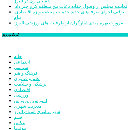
حسینی (ع) در البرز
نماینده مجلس از وصول حقابه باغات پنج منطقه کرج خبر داد
توقف اجرای تعرفه‌های جدید خدمات منطقه ویژه اقتصادی
پیام
ضرورت بهره مندی ایثارگران از ظرفیت های ورزشی البرز
کاریکاتور روز
خانه
اجتماعی
سیاسی
فرهنگ و هنر
علم و فناوری
پزشکی و سلامت
اقتصادی
ورزشی
آموزش و پرورش
مدیریت شهری
شهرستانهای استان البرز
فیلم
عکس
پیوندها