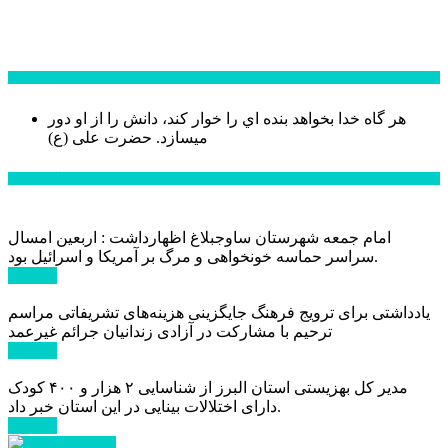
سخن روز
هر گاه خدا بخواهد بنده اي را خوار كند، دانش را از او دور
میسازد.
حضرت علی (ع)
آخرین اخبار:
امام جمعه شهرستان ساوجبلاغ اظهارداشت : اربعین امسال
سراسر حماسه خونخواهی و مرگ بر آمریکا و اسرائیل بود.
ادامه ...
یادداشتی برای ترویج فرهنگ جایگزینی هزینه‌های تشریفاتی مراسم
ترحیم با مشارکت در آزادی زندانیان جرائم غیرعمد
ادامه ...
مدیر کل بهزیستی استان البرز از شناسایی ۲ هزار و ۴۰۰ کودک
دارای اختلالات بینایی در این استان خبر داد.
ادامه ...