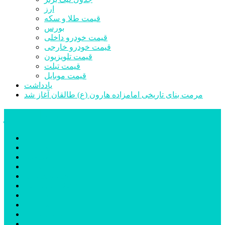
ارز
قیمت طلا و سکه
بورس
قیمت خودرو داخلی
قیمت خودرو خارجی
قیمت تلویزیون
قیمت تبلت
قیمت موبایل
یادداشت
مرمت بنای تاریخی امامزاده هارون (ع) طالقان آغاز شد
پیشتازان البرز
خانه
اجتماعی
سیاسی
فرهنگ و هنر
علم و فناوری
پزشکی و سلامت
اقتصادی
ورزشی
آموزش و پرورش
مدیریت شهری