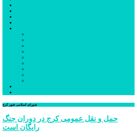
شهرستانهای استان البرز
فیلم
عکس
پیوندها
آنلاین
جدول لیگ برتر
ارز
قیمت طلا و سکه
بورس
قیمت خودرو داخلی
قیمت خودرو خارجی
قیمت تلویزیون
قیمت تبلت
قیمت موبایل
یادداشت
مرمت بنای تاریخی امامزاده هارون (ع) طالقان آغاز شد
شورای اسلامی شهر کرج
حمل و نقل عمومی کرج در دوران جنگ
رایگان است