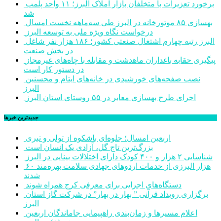
برخورد تعزیرات با متخلفان بازار املاک البرز؛ ۱۱ واحد پلمب
شد
بهسازی ۸۵ موتورخانه در البرز طی سه‌ماهه نخست امسال
درخواست نگاه ویژه ملی به توسعه البرز
البرز رتبه چهارم اشتغال صنعتی کشور؛ ۱۸۶ هزار نفر شاغل
در بخش صنعت
پیگیری حقابه باغداران ماهدشت و مقابله با چاه‌های غیرمجاز
در دستور کار است
نصب صفحه‌های خورشیدی در خانه‌های ایتام و محسنین
البرز
اجرای طرح بهسازی معابر در ۵۵ روستای استان البرز
جديدترين خبرها
اربعین امسال؛ جلوه‌ای باشکوه از تولی و تبری
بزرگ‌ترین تاج گل، آزادی یک انسان است
شناسایی ۲ هزار و ۴۰۰ کودک دارای اختلالات بینایی در البرز
۶۰ هزار البرزی از خدمات اردوهای جهادی سلامت بهره‌مند
شدند
دستگاه‌های اجرایی برای معرفی کرج همراه شوند
برگزاری رویداد قرآنی ” بهار در بهار” در شرکت گاز استان
البرز
اعلام مسیرها و زمان‌بندی راهپیمایی جاماندگان اربعین