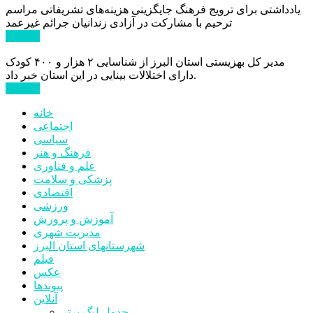
یادداشتی برای ترویج فرهنگ جایگزینی هزینه‌های تشریفاتی مراسم
ترحیم با مشارکت در آزادی زندانیان جرائم غیرعمد
ادامه ...
مدیر کل بهزیستی استان البرز از شناسایی ۲ هزار و ۴۰۰ کودک
دارای اختلالات بینایی در این استان خبر داد.
ادامه ...
خانه
اجتماعی
سیاسی
فرهنگ و هنر
علم و فناوری
پزشکی و سلامت
اقتصادی
ورزشی
آموزش و پرورش
مدیریت شهری
شهرستانهای استان البرز
فیلم
عکس
پیوندها
آنلاین
جدول لیگ برتر