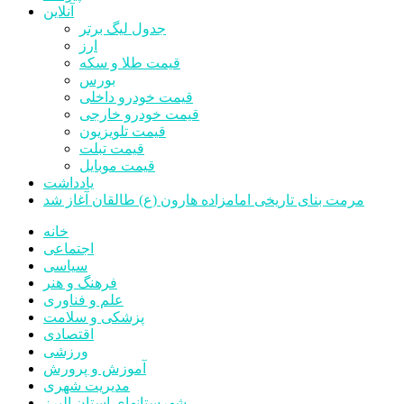
آنلاین
جدول لیگ برتر
ارز
قیمت طلا و سکه
بورس
قیمت خودرو داخلی
قیمت خودرو خارجی
قیمت تلویزیون
قیمت تبلت
قیمت موبایل
یادداشت
مرمت بنای تاریخی امامزاده هارون (ع) طالقان آغاز شد
خانه
اجتماعی
سیاسی
فرهنگ و هنر
علم و فناوری
پزشکی و سلامت
اقتصادی
ورزشی
آموزش و پرورش
مدیریت شهری
شهرستانهای استان البرز