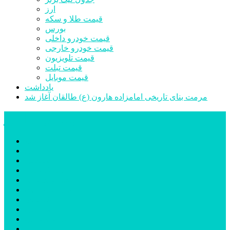
ارز
قیمت طلا و سکه
بورس
قیمت خودرو داخلی
قیمت خودرو خارجی
قیمت تلویزیون
قیمت تبلت
قیمت موبایل
یادداشت
مرمت بنای تاریخی امامزاده هارون (ع) طالقان آغاز شد
پیشتازان البرز
خانه
اجتماعی
سیاسی
فرهنگ و هنر
علم و فناوری
پزشکی و سلامت
اقتصادی
ورزشی
آموزش و پرورش
مدیریت شهری