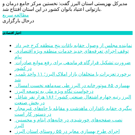
مدیرکل بهزیستی استان البرز گفت: نخستین مرکز جامع درمان و
بازتوانی اعتیاد بانوان کشور در این استان افتتاح شد.
مطالعه سریع
درحال بارگزاری
اخبار اقتصادی
نماینده مجلس از وصول حقابه باغات پنج منطقه کرج خبر داد
توقف اجرای تعرفه‌های جدید خدمات منطقه ویژه اقتصادی
پیام
ضرورت تشکیل قرارگاه فرماندهی برای رفع موانع صادرات
در کشور
برخورد تعزیرات با متخلفان بازار املاک البرز؛ ۱۱ واحد پلمب
شد
بهسازی ۸۵ موتورخانه در البرز طی سه‌ماهه نخست امسال
درخواست نگاه ویژه ملی به توسعه البرز
البرز رتبه چهارم اشتغال صنعتی کشور؛ ۱۸۶ هزار نفر شاغل
در بخش صنعت
پیگیری حقابه باغداران ماهدشت و مقابله با چاه‌های غیرمجاز
در دستور کار است
نصب صفحه‌های خورشیدی در خانه‌های ایتام و محسنین
البرز
اجرای طرح بهسازی معابر در ۵۵ روستای استان البرز