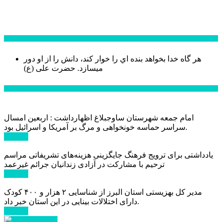
سخن روز
هر گاه خدا بخواهد بنده اي را خوار كند، دانش را از او دور
میسازد.
حضرت علی (ع)
آخرین اخبار:
امام جمعه شهرستان ساوجبلاغ اظهارداشت : اربعین امسال
سراسر حماسه خونخواهی و مرگ بر آمریکا و اسرائیل بود.
ادامه ...
یادداشتی برای ترویج فرهنگ جایگزینی هزینه‌های تشریفاتی مراسم
ترحیم با مشارکت در آزادی زندانیان جرائم غیرعمد
ادامه ...
مدیر کل بهزیستی استان البرز از شناسایی ۲ هزار و ۴۰۰ کودک
دارای اختلالات بینایی در این استان خبر داد.
ادامه ...