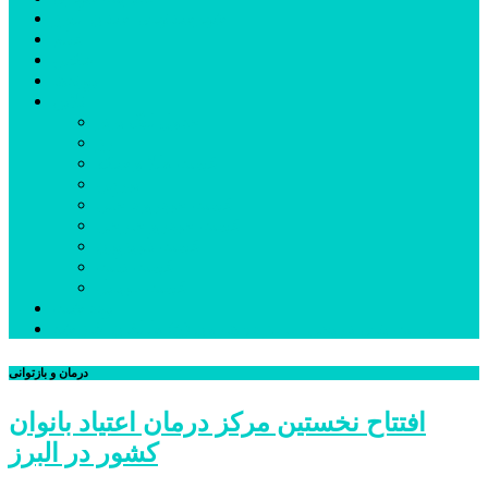
شهرستانهای استان البرز
فیلم
عکس
پیوندها
آنلاین
جدول لیگ برتر
ارز
قیمت طلا و سکه
بورس
قیمت خودرو داخلی
قیمت خودرو خارجی
قیمت تلویزیون
قیمت تبلت
قیمت موبایل
یادداشت
مرمت بنای تاریخی امامزاده هارون (ع) طالقان آغاز شد
درمان و بازتوانی
افتتاح نخستین مرکز درمان اعتیاد بانوان
کشور در البرز