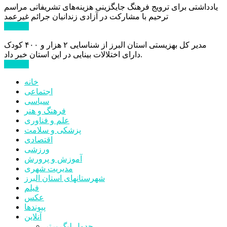
یادداشتی برای ترویج فرهنگ جایگزینی هزینه‌های تشریفاتی مراسم
ترحیم با مشارکت در آزادی زندانیان جرائم غیرعمد
ادامه ...
مدیر کل بهزیستی استان البرز از شناسایی ۲ هزار و ۴۰۰ کودک
دارای اختلالات بینایی در این استان خبر داد.
ادامه ...
خانه
اجتماعی
سیاسی
فرهنگ و هنر
علم و فناوری
پزشکی و سلامت
اقتصادی
ورزشی
آموزش و پرورش
مدیریت شهری
شهرستانهای استان البرز
فیلم
عکس
پیوندها
آنلاین
جدول لیگ برتر