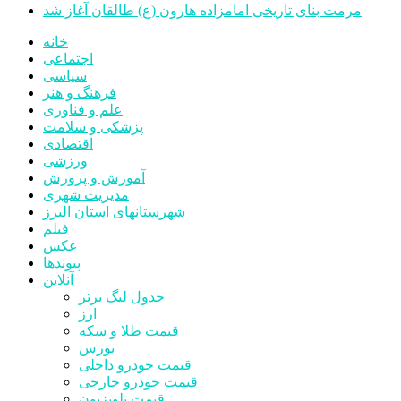
مرمت بنای تاریخی امامزاده هارون (ع) طالقان آغاز شد
خانه
اجتماعی
سیاسی
فرهنگ و هنر
علم و فناوری
پزشکی و سلامت
اقتصادی
ورزشی
آموزش و پرورش
مدیریت شهری
شهرستانهای استان البرز
فیلم
عکس
پیوندها
آنلاین
جدول لیگ برتر
ارز
قیمت طلا و سکه
بورس
قیمت خودرو داخلی
قیمت خودرو خارجی
قیمت تلویزیون