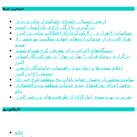
جديدترين خبرها
اربعین امسال؛ جلوه‌ای باشکوه از تولی و تبری
بزرگ‌ترین تاج گل، آزادی یک انسان است
شناسایی ۲ هزار و ۴۰۰ کودک دارای اختلالات بینایی در البرز
۶۰ هزار البرزی از خدمات اردوهای جهادی سلامت بهره‌مند
شدند
دستگاه‌های اجرایی برای معرفی کرج همراه شوند
برگزاری رویداد قرآنی ” بهار در بهار” در شرکت گاز استان
البرز
اعلام مسیرها و زمان‌بندی راهپیمایی جاماندگان اربعین
حسینی (ع) در البرز
نماینده مجلس از وصول حقابه باغات پنج منطقه کرج خبر داد
توقف اجرای تعرفه‌های جدید خدمات منطقه ویژه اقتصادی
پیام
ضرورت بهره مندی ایثارگران از ظرفیت های ورزشی البرز
کاریکاتور روز
خانه