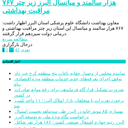
۷۶۷ هزار سالمند و میانسال البرز زیر چتر
مراقبت بهداشتی
معاون بهداشت دانشگاه علوم پزشکی استان البرز اظهار داشت:
۷۶۷ هزار سالمند و میانسال این استان زیر چتر مراقبت بهداشتی و
درمانی دولت سیزدهم قرار گرفتند.
مطالعه سریع
درحال بارگزاری
صفحه‌بندی
بعدی
42
…
2
1
نوشته‌ها
اخبار اقتصادی
نماینده مجلس از وصول حقابه باغات پنج منطقه کرج خبر داد
توقف اجرای تعرفه‌های جدید خدمات منطقه ویژه اقتصادی
پیام
ضرورت تشکیل قرارگاه فرماندهی برای رفع موانع صادرات
در کشور
برخورد تعزیرات با متخلفان بازار املاک البرز؛ ۱۱ واحد پلمب
شد
بهسازی ۸۵ موتورخانه در البرز طی سه‌ماهه نخست امسال
درخواست نگاه ویژه ملی به توسعه البرز
البرز رتبه چهارم اشتغال صنعتی کشور؛ ۱۸۶ هزار نفر شاغل
در بخش صنعت