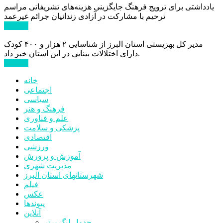
یادداشتی برای ترویج فرهنگ جایگزینی هزینه‌های تشریفاتی مراسم
ترحیم با مشارکت در آزادی زندانیان جرائم غیرعمد
ادامه ...
مدیر کل بهزیستی استان البرز از شناسایی ۲ هزار و ۴۰۰ کودک
دارای اختلالات بینایی در این استان خبر داد.
ادامه ...
خانه
اجتماعی
سیاسی
فرهنگ و هنر
علم و فناوری
پزشکی و سلامت
اقتصادی
ورزشی
آموزش و پرورش
مدیریت شهری
شهرستانهای استان البرز
فیلم
عکس
پیوندها
آنلاین
جدول لیگ برتر