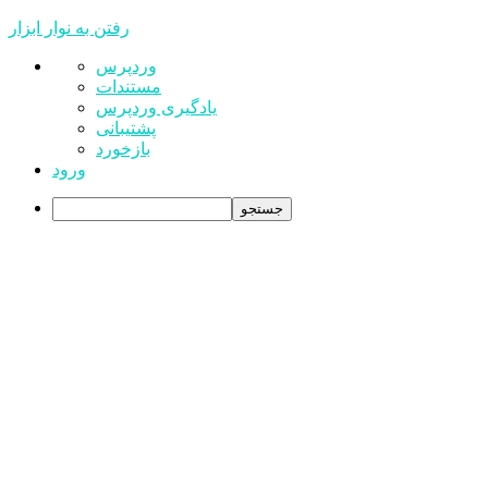
رفتن به نوار ابزار
درباره
وردپرس
وردپرس
مستندات
یادگیری وردپرس
پشتیبانی
بازخورد
ورود
جستجو