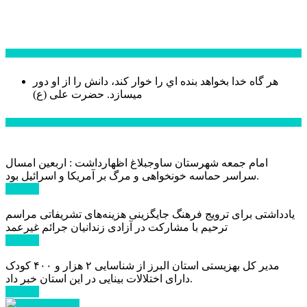
سخن روز
هر گاه خدا بخواهد بنده اي را خوار كند، دانش را از او دور
میسازد.
حضرت علی (ع)
آخرین اخبار:
امام جمعه شهرستان ساوجبلاغ اظهارداشت : اربعین امسال
سراسر حماسه خونخواهی و مرگ بر آمریکا و اسرائیل بود.
ادامه ...
یادداشتی برای ترویج فرهنگ جایگزینی هزینه‌های تشریفاتی مراسم
ترحیم با مشارکت در آزادی زندانیان جرائم غیرعمد
ادامه ...
مدیر کل بهزیستی استان البرز از شناسایی ۲ هزار و ۴۰۰ کودک
دارای اختلالات بینایی در این استان خبر داد.
ادامه ...