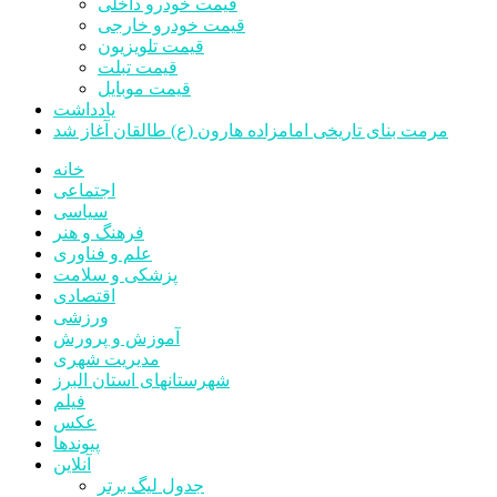
قیمت خودرو داخلی
قیمت خودرو خارجی
قیمت تلویزیون
قیمت تبلت
قیمت موبایل
یادداشت
مرمت بنای تاریخی امامزاده هارون (ع) طالقان آغاز شد
خانه
اجتماعی
سیاسی
فرهنگ و هنر
علم و فناوری
پزشکی و سلامت
اقتصادی
ورزشی
آموزش و پرورش
مدیریت شهری
شهرستانهای استان البرز
فیلم
عکس
پیوندها
آنلاین
جدول لیگ برتر