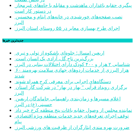
پیگیری حقابه باغداران ماهدشت و مقابله با چاه‌های غیرمجاز
در دستور کار است
نصب صفحه‌های خورشیدی در خانه‌های ایتام و محسنین
البرز
اجرای طرح بهسازی معابر در ۵۵ روستای استان البرز
جديدترين خبرها
اربعین امسال؛ جلوه‌ای باشکوه از تولی و تبری
بزرگ‌ترین تاج گل، آزادی یک انسان است
شناسایی ۲ هزار و ۴۰۰ کودک دارای اختلالات بینایی در البرز
۶۰ هزار البرزی از خدمات اردوهای جهادی سلامت بهره‌مند
شدند
دستگاه‌های اجرایی برای معرفی کرج همراه شوند
برگزاری رویداد قرآنی ” بهار در بهار” در شرکت گاز استان
البرز
اعلام مسیرها و زمان‌بندی راهپیمایی جاماندگان اربعین
حسینی (ع) در البرز
نماینده مجلس از وصول حقابه باغات پنج منطقه کرج خبر داد
توقف اجرای تعرفه‌های جدید خدمات منطقه ویژه اقتصادی
پیام
ضرورت بهره مندی ایثارگران از ظرفیت های ورزشی البرز