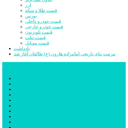
ارز
قیمت طلا و سکه
بورس
قیمت خودرو داخلی
قیمت خودرو خارجی
قیمت تلویزیون
قیمت تبلت
قیمت موبایل
یادداشت
مرمت بنای تاریخی امامزاده هارون (ع) طالقان آغاز شد
پیشتازان البرز
خانه
اجتماعی
سیاسی
فرهنگ و هنر
علم و فناوری
پزشکی و سلامت
اقتصادی
ورزشی
آموزش و پرورش
مدیریت شهری