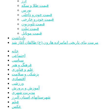
ارز
قیمت طلا و سکه
بورس
قیمت خودرو داخلی
قیمت خودرو خارجی
قیمت تلویزیون
قیمت تبلت
قیمت موبایل
یادداشت
مرمت بنای تاریخی امامزاده هارون (ع) طالقان آغاز شد
خانه
اجتماعی
سیاسی
فرهنگ و هنر
علم و فناوری
پزشکی و سلامت
اقتصادی
ورزشی
آموزش و پرورش
مدیریت شهری
شهرستانهای استان البرز
فیلم
عکس