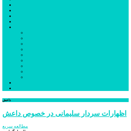
شهرستانهای استان البرز
فیلم
عکس
پیوندها
آنلاین
جدول لیگ برتر
ارز
قیمت طلا و سکه
بورس
قیمت خودرو داخلی
قیمت خودرو خارجی
قیمت تلویزیون
قیمت تبلت
قیمت موبایل
یادداشت
مرمت بنای تاریخی امامزاده هارون (ع) طالقان آغاز شد
داعش
اظهارات سردار سلیمانی در خصوص داعش
مطالعه سریع