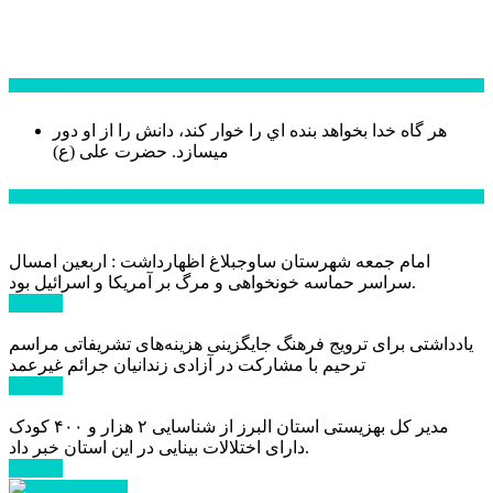
سخن روز
هر گاه خدا بخواهد بنده اي را خوار كند، دانش را از او دور
میسازد.
حضرت علی (ع)
آخرین اخبار:
امام جمعه شهرستان ساوجبلاغ اظهارداشت : اربعین امسال
سراسر حماسه خونخواهی و مرگ بر آمریکا و اسرائیل بود.
ادامه ...
یادداشتی برای ترویج فرهنگ جایگزینی هزینه‌های تشریفاتی مراسم
ترحیم با مشارکت در آزادی زندانیان جرائم غیرعمد
ادامه ...
مدیر کل بهزیستی استان البرز از شناسایی ۲ هزار و ۴۰۰ کودک
دارای اختلالات بینایی در این استان خبر داد.
ادامه ...