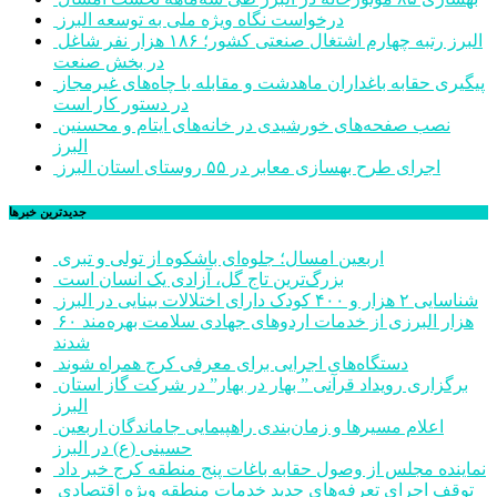
درخواست نگاه ویژه ملی به توسعه البرز
البرز رتبه چهارم اشتغال صنعتی کشور؛ ۱۸۶ هزار نفر شاغل
در بخش صنعت
پیگیری حقابه باغداران ماهدشت و مقابله با چاه‌های غیرمجاز
در دستور کار است
نصب صفحه‌های خورشیدی در خانه‌های ایتام و محسنین
البرز
اجرای طرح بهسازی معابر در ۵۵ روستای استان البرز
جديدترين خبرها
اربعین امسال؛ جلوه‌ای باشکوه از تولی و تبری
بزرگ‌ترین تاج گل، آزادی یک انسان است
شناسایی ۲ هزار و ۴۰۰ کودک دارای اختلالات بینایی در البرز
۶۰ هزار البرزی از خدمات اردوهای جهادی سلامت بهره‌مند
شدند
دستگاه‌های اجرایی برای معرفی کرج همراه شوند
برگزاری رویداد قرآنی ” بهار در بهار” در شرکت گاز استان
البرز
اعلام مسیرها و زمان‌بندی راهپیمایی جاماندگان اربعین
حسینی (ع) در البرز
نماینده مجلس از وصول حقابه باغات پنج منطقه کرج خبر داد
توقف اجرای تعرفه‌های جدید خدمات منطقه ویژه اقتصادی