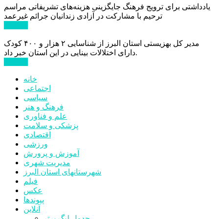
یادداشتی برای ترویج فرهنگ جایگزینی هزینه‌های تشریفاتی مراسم
ترحیم با مشارکت در آزادی زندانیان جرائم غیرعمد
ادامه ...
مدیر کل بهزیستی استان البرز از شناسایی ۲ هزار و ۴۰۰ کودک
دارای اختلالات بینایی در این استان خبر داد.
ادامه ...
خانه
اجتماعی
سیاسی
فرهنگ و هنر
علم و فناوری
پزشکی و سلامت
اقتصادی
ورزشی
آموزش و پرورش
مدیریت شهری
شهرستانهای استان البرز
فیلم
عکس
پیوندها
آنلاین
جدول لیگ برتر