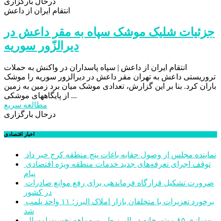
درحال بارگزاری
انتقام ایران از داعش
جزئیات شلیک موشک سپاه به مقر داعش در
دیرالزّور سوریه
انتقام ایران از داعش | سپاه پاسداران در واکنش به حملات
تروریستی داعش به تهران مقر داعش در دیرالزور سوریه را موشک
باران کرد. بنا بر این گزارش، تعدادی موشک میان برد زمین به زمین
از پایگاههای موشکی ...
مطالعه سریع
درحال بارگزاری
اخبار اقتصادی
نماینده مجلس از وصول حقابه باغات پنج منطقه کرج خبر داد
توقف اجرای تعرفه‌های جدید خدمات منطقه ویژه اقتصادی
پیام
ضرورت تشکیل قرارگاه فرماندهی برای رفع موانع صادرات
در کشور
برخورد تعزیرات با متخلفان بازار املاک البرز؛ ۱۱ واحد پلمب
شد
بهسازی ۸۵ موتورخانه در البرز طی سه‌ماهه نخست امسال