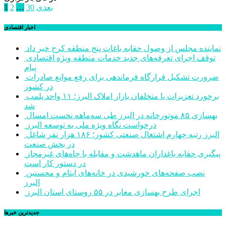
صفحه‌بندی
بعدی
30
…
2
1
نوشته‌ها
اخبار اقتصادی
نماینده مجلس از وصول حقابه باغات پنج منطقه کرج خبر داد
توقف اجرای تعرفه‌های جدید خدمات منطقه ویژه اقتصادی
پیام
ضرورت تشکیل قرارگاه فرماندهی برای رفع موانع صادرات
در کشور
برخورد تعزیرات با متخلفان بازار املاک البرز؛ ۱۱ واحد پلمب
شد
بهسازی ۸۵ موتورخانه در البرز طی سه‌ماهه نخست امسال
درخواست نگاه ویژه ملی به توسعه البرز
البرز رتبه چهارم اشتغال صنعتی کشور؛ ۱۸۶ هزار نفر شاغل
در بخش صنعت
پیگیری حقابه باغداران ماهدشت و مقابله با چاه‌های غیرمجاز
در دستور کار است
نصب صفحه‌های خورشیدی در خانه‌های ایتام و محسنین
البرز
اجرای طرح بهسازی معابر در ۵۵ روستای استان البرز
جديدترين خبرها