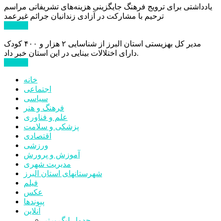
یادداشتی برای ترویج فرهنگ جایگزینی هزینه‌های تشریفاتی مراسم
ترحیم با مشارکت در آزادی زندانیان جرائم غیرعمد
ادامه ...
مدیر کل بهزیستی استان البرز از شناسایی ۲ هزار و ۴۰۰ کودک
دارای اختلالات بینایی در این استان خبر داد.
ادامه ...
خانه
اجتماعی
سیاسی
فرهنگ و هنر
علم و فناوری
پزشکی و سلامت
اقتصادی
ورزشی
آموزش و پرورش
مدیریت شهری
شهرستانهای استان البرز
فیلم
عکس
پیوندها
آنلاین
جدول لیگ برتر