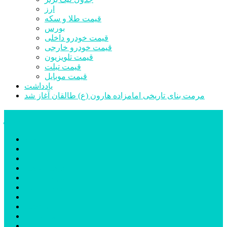
ارز
قیمت طلا و سکه
بورس
قیمت خودرو داخلی
قیمت خودرو خارجی
قیمت تلویزیون
قیمت تبلت
قیمت موبایل
یادداشت
مرمت بنای تاریخی امامزاده هارون (ع) طالقان آغاز شد
پیشتازان البرز
خانه
اجتماعی
سیاسی
فرهنگ و هنر
علم و فناوری
پزشکی و سلامت
اقتصادی
ورزشی
آموزش و پرورش
مدیریت شهری