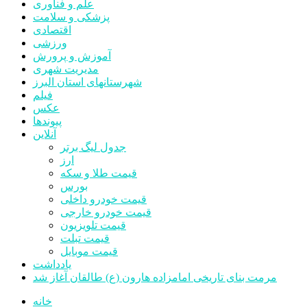
علم و فناوری
پزشکی و سلامت
اقتصادی
ورزشی
آموزش و پرورش
مدیریت شهری
شهرستانهای استان البرز
فیلم
عکس
پیوندها
آنلاین
جدول لیگ برتر
ارز
قیمت طلا و سکه
بورس
قیمت خودرو داخلی
قیمت خودرو خارجی
قیمت تلویزیون
قیمت تبلت
قیمت موبایل
یادداشت
مرمت بنای تاریخی امامزاده هارون (ع) طالقان آغاز شد
خانه