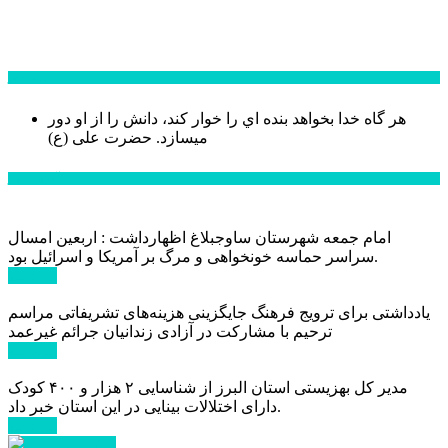
سخن روز
هر گاه خدا بخواهد بنده اي را خوار كند، دانش را از او دور
میسازد.
حضرت علی (ع)
آخرین اخبار:
امام جمعه شهرستان ساوجبلاغ اظهارداشت : اربعین امسال
سراسر حماسه خونخواهی و مرگ بر آمریکا و اسرائیل بود.
ادامه ...
یادداشتی برای ترویج فرهنگ جایگزینی هزینه‌های تشریفاتی مراسم
ترحیم با مشارکت در آزادی زندانیان جرائم غیرعمد
ادامه ...
مدیر کل بهزیستی استان البرز از شناسایی ۲ هزار و ۴۰۰ کودک
دارای اختلالات بینایی در این استان خبر داد.
ادامه ...