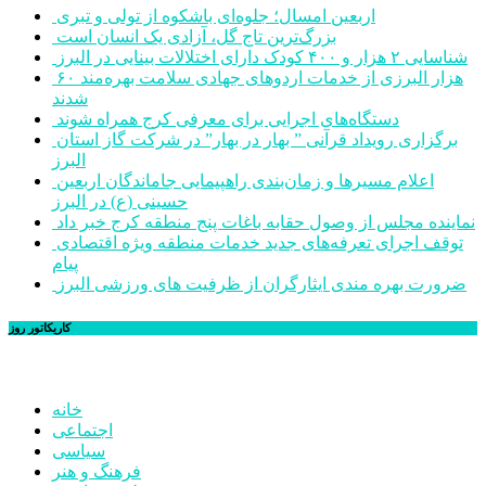
اربعین امسال؛ جلوه‌ای باشکوه از تولی و تبری
بزرگ‌ترین تاج گل، آزادی یک انسان است
شناسایی ۲ هزار و ۴۰۰ کودک دارای اختلالات بینایی در البرز
۶۰ هزار البرزی از خدمات اردوهای جهادی سلامت بهره‌مند
شدند
دستگاه‌های اجرایی برای معرفی کرج همراه شوند
برگزاری رویداد قرآنی ” بهار در بهار” در شرکت گاز استان
البرز
اعلام مسیرها و زمان‌بندی راهپیمایی جاماندگان اربعین
حسینی (ع) در البرز
نماینده مجلس از وصول حقابه باغات پنج منطقه کرج خبر داد
توقف اجرای تعرفه‌های جدید خدمات منطقه ویژه اقتصادی
پیام
ضرورت بهره مندی ایثارگران از ظرفیت های ورزشی البرز
کاریکاتور روز
خانه
اجتماعی
سیاسی
فرهنگ و هنر