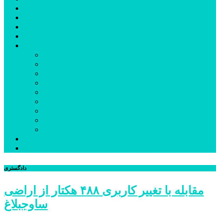
شهرستانهای استان البرز
فیلم
عکس
پیوندها
آنلاین
جدول لیگ برتر
ارز
قیمت طلا و سکه
بورس
قیمت خودرو داخلی
قیمت خودرو خارجی
قیمت تلویزیون
قیمت تبلت
قیمت موبایل
یادداشت
مرمت بنای تاریخی امامزاده هارون (ع) طالقان آغاز شد
دادگستری
مقابله با تغییر کاربری ۴۸۸ هکتار از اراضی
ساوجبلاغ