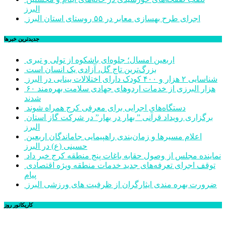
البرز
اجرای طرح بهسازی معابر در ۵۵ روستای استان البرز
جديدترين خبرها
اربعین امسال؛ جلوه‌ای باشکوه از تولی و تبری
بزرگ‌ترین تاج گل، آزادی یک انسان است
شناسایی ۲ هزار و ۴۰۰ کودک دارای اختلالات بینایی در البرز
۶۰ هزار البرزی از خدمات اردوهای جهادی سلامت بهره‌مند
شدند
دستگاه‌های اجرایی برای معرفی کرج همراه شوند
برگزاری رویداد قرآنی ” بهار در بهار” در شرکت گاز استان
البرز
اعلام مسیرها و زمان‌بندی راهپیمایی جاماندگان اربعین
حسینی (ع) در البرز
نماینده مجلس از وصول حقابه باغات پنج منطقه کرج خبر داد
توقف اجرای تعرفه‌های جدید خدمات منطقه ویژه اقتصادی
پیام
ضرورت بهره مندی ایثارگران از ظرفیت های ورزشی البرز
کاریکاتور روز