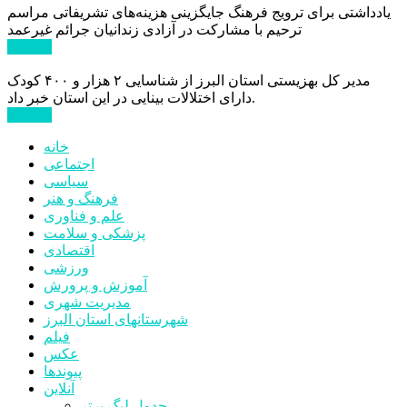
یادداشتی برای ترویج فرهنگ جایگزینی هزینه‌های تشریفاتی مراسم
ترحیم با مشارکت در آزادی زندانیان جرائم غیرعمد
ادامه ...
مدیر کل بهزیستی استان البرز از شناسایی ۲ هزار و ۴۰۰ کودک
دارای اختلالات بینایی در این استان خبر داد.
ادامه ...
خانه
اجتماعی
سیاسی
فرهنگ و هنر
علم و فناوری
پزشکی و سلامت
اقتصادی
ورزشی
آموزش و پرورش
مدیریت شهری
شهرستانهای استان البرز
فیلم
عکس
پیوندها
آنلاین
جدول لیگ برتر