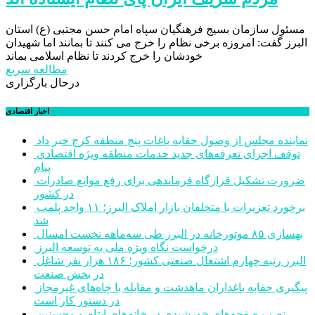
مسئول سازمان بسیج فرهنگیان سپاه امام حسن مجتبی (ع) استان
البرز گفت: امروزه برخی نظام را خرج می کنند تا بمانند اما شهیدان
خودشان را خرج کردند تا نظام اسلامی بماند
مطالعه سریع
درحال بارگزاری
اخبار اقتصادی
نماینده مجلس از وصول حقابه باغات پنج منطقه کرج خبر داد
توقف اجرای تعرفه‌های جدید خدمات منطقه ویژه اقتصادی
پیام
ضرورت تشکیل قرارگاه فرماندهی برای رفع موانع صادرات
در کشور
برخورد تعزیرات با متخلفان بازار املاک البرز؛ ۱۱ واحد پلمب
شد
بهسازی ۸۵ موتورخانه در البرز طی سه‌ماهه نخست امسال
درخواست نگاه ویژه ملی به توسعه البرز
البرز رتبه چهارم اشتغال صنعتی کشور؛ ۱۸۶ هزار نفر شاغل
در بخش صنعت
پیگیری حقابه باغداران ماهدشت و مقابله با چاه‌های غیرمجاز
در دستور کار است
نصب صفحه‌های خورشیدی در خانه‌های ایتام و محسنین