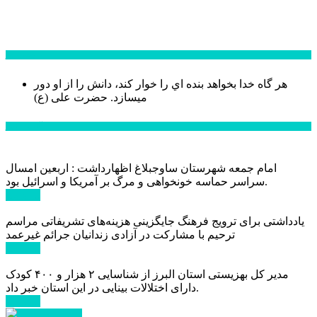
سخن روز
هر گاه خدا بخواهد بنده اي را خوار كند، دانش را از او دور
میسازد.
حضرت علی (ع)
آخرین اخبار:
امام جمعه شهرستان ساوجبلاغ اظهارداشت : اربعین امسال
سراسر حماسه خونخواهی و مرگ بر آمریکا و اسرائیل بود.
ادامه ...
یادداشتی برای ترویج فرهنگ جایگزینی هزینه‌های تشریفاتی مراسم
ترحیم با مشارکت در آزادی زندانیان جرائم غیرعمد
ادامه ...
مدیر کل بهزیستی استان البرز از شناسایی ۲ هزار و ۴۰۰ کودک
دارای اختلالات بینایی در این استان خبر داد.
ادامه ...