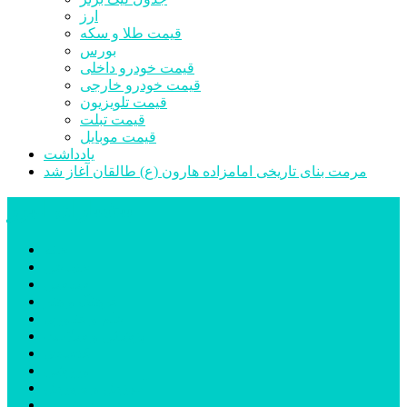
ارز
قیمت طلا و سکه
بورس
قیمت خودرو داخلی
قیمت خودرو خارجی
قیمت تلویزیون
قیمت تبلت
قیمت موبایل
یادداشت
مرمت بنای تاریخی امامزاده هارون (ع) طالقان آغاز شد
پیشتازان البرز
خانه
اجتماعی
سیاسی
فرهنگ و هنر
علم و فناوری
پزشکی و سلامت
اقتصادی
ورزشی
آموزش و پرورش
مدیریت شهری