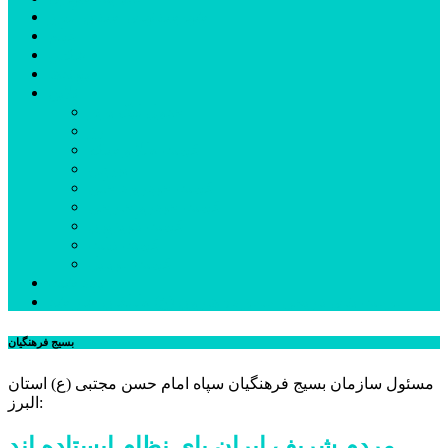
شهرستانهای استان البرز
فیلم
عکس
پیوندها
آنلاین
جدول لیگ برتر
ارز
قیمت طلا و سکه
بورس
قیمت خودرو داخلی
قیمت خودرو خارجی
قیمت تلویزیون
قیمت تبلت
قیمت موبایل
یادداشت
مرمت بنای تاریخی امامزاده هارون (ع) طالقان آغاز شد
بسیج فرهنگیان
مسئول سازمان بسیج فرهنگیان سپاه امام حسن مجتبی (ع) استان
البرز:
مردم شریف ایران پای نظام ایستاده اند