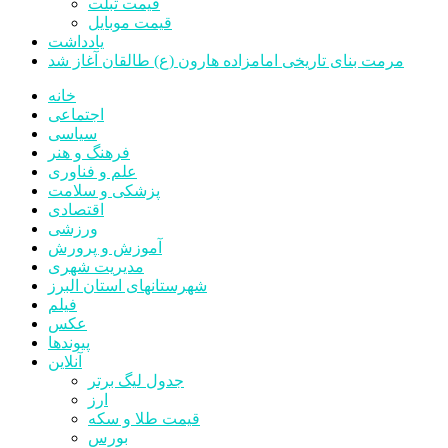
قیمت تبلت
قیمت موبایل
یادداشت
مرمت بنای تاریخی امامزاده هارون (ع) طالقان آغاز شد
خانه
اجتماعی
سیاسی
فرهنگ و هنر
علم و فناوری
پزشکی و سلامت
اقتصادی
ورزشی
آموزش و پرورش
مدیریت شهری
شهرستانهای استان البرز
فیلم
عکس
پیوندها
آنلاین
جدول لیگ برتر
ارز
قیمت طلا و سکه
بورس