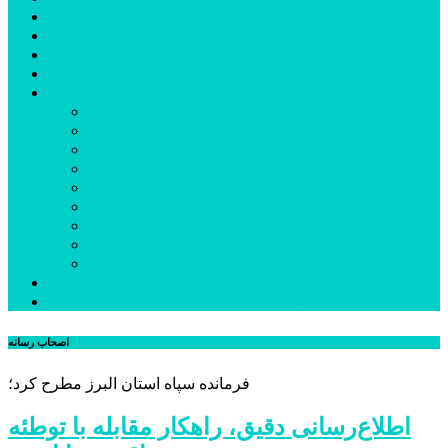
شهرستانهای استان البرز
فیلم
عکس
پیوندها
آنلاین
جدول لیگ برتر
ارز
قیمت طلا و سکه
بورس
قیمت خودرو داخلی
قیمت خودرو خارجی
قیمت تلویزیون
قیمت تبلت
قیمت موبایل
یادداشت
مرمت بنای تاریخی امامزاده هارون (ع) طالقان آغاز شد
اصحاب رسانه
فرمانده سپاه استان البرز مطرح کرد؛
اطلاع‌رسانی دقیق، راهکار مقابله با توطئه