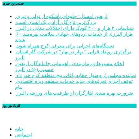
جديدترين خبرها
اربعین امسال؛ جلوه‌ای باشکوه از تولی و تبری
بزرگ‌ترین تاج گل، آزادی یک انسان است
شناسایی ۲ هزار و ۴۰۰ کودک دارای اختلالات بینایی در البرز
۶۰ هزار البرزی از خدمات اردوهای جهادی سلامت بهره‌مند
شدند
دستگاه‌های اجرایی برای معرفی کرج همراه شوند
برگزاری رویداد قرآنی ” بهار در بهار” در شرکت گاز استان
البرز
اعلام مسیرها و زمان‌بندی راهپیمایی جاماندگان اربعین
حسینی (ع) در البرز
نماینده مجلس از وصول حقابه باغات پنج منطقه کرج خبر داد
توقف اجرای تعرفه‌های جدید خدمات منطقه ویژه اقتصادی
پیام
ضرورت بهره مندی ایثارگران از ظرفیت های ورزشی البرز
کاریکاتور روز
خانه
اجتماعی