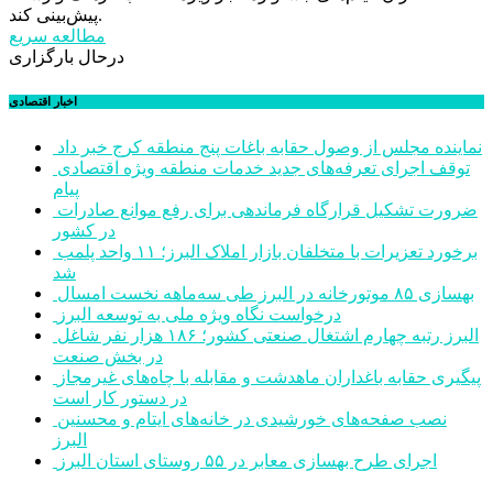
پیش‌بینی کند.
مطالعه سریع
درحال بارگزاری
اخبار اقتصادی
نماینده مجلس از وصول حقابه باغات پنج منطقه کرج خبر داد
توقف اجرای تعرفه‌های جدید خدمات منطقه ویژه اقتصادی
پیام
ضرورت تشکیل قرارگاه فرماندهی برای رفع موانع صادرات
در کشور
برخورد تعزیرات با متخلفان بازار املاک البرز؛ ۱۱ واحد پلمب
شد
بهسازی ۸۵ موتورخانه در البرز طی سه‌ماهه نخست امسال
درخواست نگاه ویژه ملی به توسعه البرز
البرز رتبه چهارم اشتغال صنعتی کشور؛ ۱۸۶ هزار نفر شاغل
در بخش صنعت
پیگیری حقابه باغداران ماهدشت و مقابله با چاه‌های غیرمجاز
در دستور کار است
نصب صفحه‌های خورشیدی در خانه‌های ایتام و محسنین
البرز
اجرای طرح بهسازی معابر در ۵۵ روستای استان البرز