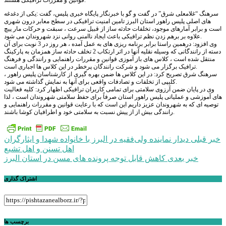
قوانین و مقررات ترافیکی هستند.
سرهنگ “غلامعلی شرق” در گفت و گو با خبرنگار پایگاه خبری پلیس، گفت :یکی از دغدغه
های اصلی پلیس راهور استان البرز تامین امنیت ترافیکی در سطح معابر درون شهری
است و برابر آمارهای موجود، تخلفات حادثه ساز از قبیل سرعت ، سبقت و حرکات مار پیچ
علاوه بر برهم زدن نظم ترافیکی باعث ایجاد ناامنی روانی نزد شهروندان می شود.
وی افزود: درهمین راستا برابر برنامه ریزی های به عمل آمده ، هر روز در 3 نوبت برای آن
دسته از رانندگانی که وسیله نقلیه آنها در اثر ارتکاب 2 تخلف حادثه ساز همزمان به پارکینگ
منتقل شده است ، کلاس های باز آموزی قوانین و مقررات راهنمایی و رانندگی و فرهنگ
ترافیک برگزار می شود و شرکت رانندگان پرخطر در این کلاس ها اجباری است.
سرهنگ شرق تصریح کرد: در این کلاس ها ضمن بهره گیری از کارشناسان پلیس راهور ،
کلیپی از تخلفات و تصادفات واقعی برای آنها به نمایش گذاشته می شود.
وی در پایان ضمن آرزوی سلامتی برای تمامی کاربران ترافیکی اظهار کرد: کلیه فعالیت
های آموزشی و عملیاتی پلیس راهور استان صرفاً برای حفظ سلامتی شهروندان است ، لذا
توصیه ای که به شهروندان عزیز داریم این است که با رعایت قوانین و مقررات راهنمایی و
رانندگی بیش از از پیش نسبت به سلامتی خود و اطرافیان کوشا باشند.
راهبری
خبر قبلی
دیدار نماینده ولی‌فقیه در البرز با خانواده شهدا و ایثارگران
اهل تسنن و اهل تشیع
نوشته
خبر بعدی
کاهش قابل توجه پرونده های مسن در استان البرز
اشتراک گذاری
برچسب ها