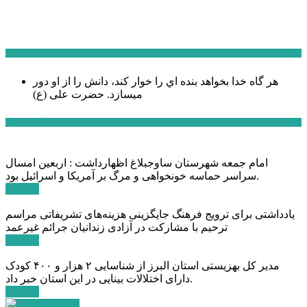
سخن روز
هر گاه خدا بخواهد بنده اي را خوار كند، دانش را از او دور
میسازد.
حضرت علی (ع)
آخرین اخبار:
امام جمعه شهرستان ساوجبلاغ اظهارداشت : اربعین امسال
سراسر حماسه خونخواهی و مرگ بر آمریکا و اسرائیل بود.
ادامه ...
یادداشتی برای ترویج فرهنگ جایگزینی هزینه‌های تشریفاتی مراسم
ترحیم با مشارکت در آزادی زندانیان جرائم غیرعمد
ادامه ...
مدیر کل بهزیستی استان البرز از شناسایی ۲ هزار و ۴۰۰ کودک
دارای اختلالات بینایی در این استان خبر داد.
ادامه ...