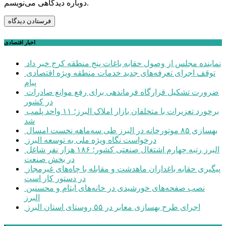
دوباره دیدگاهی می‌نویسم.
اخبار اقتصادی
نماینده مجلس از وصول حقابه باغات پنج منطقه کرج خبر داد
توقف اجرای تعرفه‌های جدید خدمات منطقه ویژه اقتصادی
پیام
ضرورت تشکیل قرارگاه فرماندهی برای رفع موانع صادرات
در کشور
برخورد تعزیرات با متخلفان بازار املاک البرز؛ ۱۱ واحد پلمب
شد
بهسازی ۸۵ موتورخانه در البرز طی سه‌ماهه نخست امسال
درخواست نگاه ویژه ملی به توسعه البرز
البرز رتبه چهارم اشتغال صنعتی کشور؛ ۱۸۶ هزار نفر شاغل
در بخش صنعت
پیگیری حقابه باغداران ماهدشت و مقابله با چاه‌های غیرمجاز
در دستور کار است
نصب صفحه‌های خورشیدی در خانه‌های ایتام و محسنین
البرز
اجرای طرح بهسازی معابر در ۵۵ روستای استان البرز