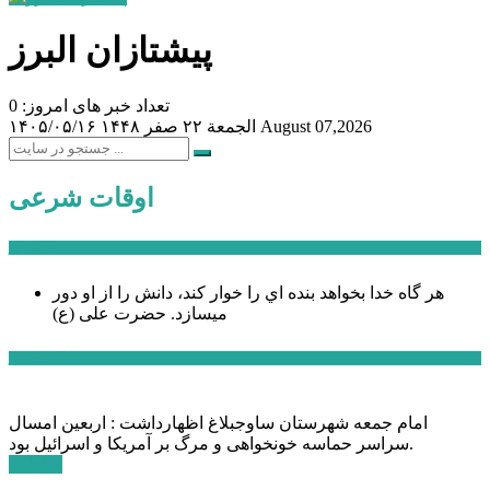
پیشتازان البرز
تعداد خبر های امروز: 0
August 07,2026
الجمعة ۲۲ صفر ۱۴۴۸
۱۴۰۵/۰۵/۱۶
اوقات شرعی
سخن روز
هر گاه خدا بخواهد بنده اي را خوار كند، دانش را از او دور
میسازد.
حضرت علی (ع)
آخرین اخبار:
امام جمعه شهرستان ساوجبلاغ اظهارداشت : اربعین امسال
سراسر حماسه خونخواهی و مرگ بر آمریکا و اسرائیل بود.
ادامه ...