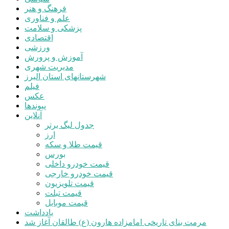
فرهنگ و هنر
علم و فناوری
پزشکی و سلامت
اقتصادی
ورزشی
آموزش و پرورش
مدیریت شهری
شهرستانهای استان البرز
فیلم
عکس
پیوندها
آنلاین
جدول لیگ برتر
ارز
قیمت طلا و سکه
بورس
قیمت خودرو داخلی
قیمت خودرو خارجی
قیمت تلویزیون
قیمت تبلت
قیمت موبایل
یادداشت
مرمت بنای تاریخی امامزاده هارون (ع) طالقان آغاز شد