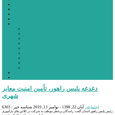
شهرستانهای استان البرز
فیلم
عکس
پیوندها
آنلاین
جدول لیگ برتر
ارز
قیمت طلا و سکه
بورس
قیمت خودرو داخلی
قیمت خودرو خارجی
قیمت تلویزیون
قیمت تبلت
قیمت موبایل
یادداشت
مرمت بنای تاریخی امامزاده هارون (ع) طالقان آغاز شد
دغدغه پلیس راهور، تأمین امنیت معابر
شهری
اجتماعی
آبان 22, 1398 - نوامبر 13, 2019
شناسه خبر : 6303
رئیس پلیس راهور استان گفت: رانندگان پرخطر موظف به شرکت در کلاس های بازآموزی