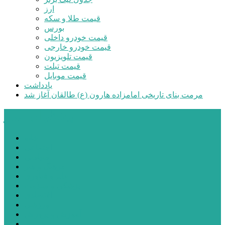
ارز
قیمت طلا و سکه
بورس
قیمت خودرو داخلی
قیمت خودرو خارجی
قیمت تلویزیون
قیمت تبلت
قیمت موبایل
یادداشت
مرمت بنای تاریخی امامزاده هارون (ع) طالقان آغاز شد
پیشتازان البرز
خانه
اجتماعی
سیاسی
فرهنگ و هنر
علم و فناوری
پزشکی و سلامت
اقتصادی
ورزشی
آموزش و پرورش
مدیریت شهری