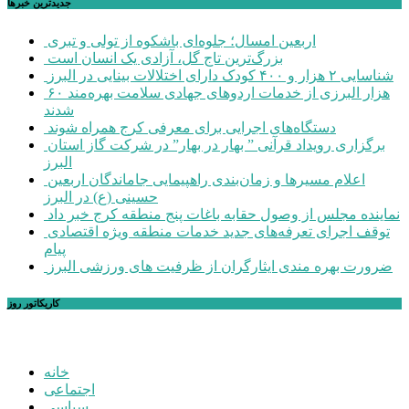
جديدترين خبرها
اربعین امسال؛ جلوه‌ای باشکوه از تولی و تبری
بزرگ‌ترین تاج گل، آزادی یک انسان است
شناسایی ۲ هزار و ۴۰۰ کودک دارای اختلالات بینایی در البرز
۶۰ هزار البرزی از خدمات اردوهای جهادی سلامت بهره‌مند
شدند
دستگاه‌های اجرایی برای معرفی کرج همراه شوند
برگزاری رویداد قرآنی ” بهار در بهار” در شرکت گاز استان
البرز
اعلام مسیرها و زمان‌بندی راهپیمایی جاماندگان اربعین
حسینی (ع) در البرز
نماینده مجلس از وصول حقابه باغات پنج منطقه کرج خبر داد
توقف اجرای تعرفه‌های جدید خدمات منطقه ویژه اقتصادی
پیام
ضرورت بهره مندی ایثارگران از ظرفیت های ورزشی البرز
کاریکاتور روز
خانه
اجتماعی
سیاسی