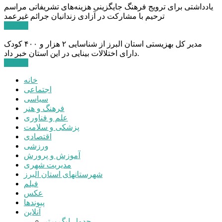
یادداشتی برای ترویج فرهنگ جایگزینی هزینه‌های تشریفاتی مراسم
ترحیم با مشارکت در آزادی زندانیان جرائم غیرعمد
ادامه ...
مدیر کل بهزیستی استان البرز از شناسایی ۲ هزار و ۴۰۰ کودک
دارای اختلالات بینایی در این استان خبر داد.
ادامه ...
خانه
اجتماعی
سیاسی
فرهنگ و هنر
علم و فناوری
پزشکی و سلامت
اقتصادی
ورزشی
آموزش و پرورش
مدیریت شهری
شهرستانهای استان البرز
فیلم
عکس
پیوندها
آنلاین
جدول لیگ برتر